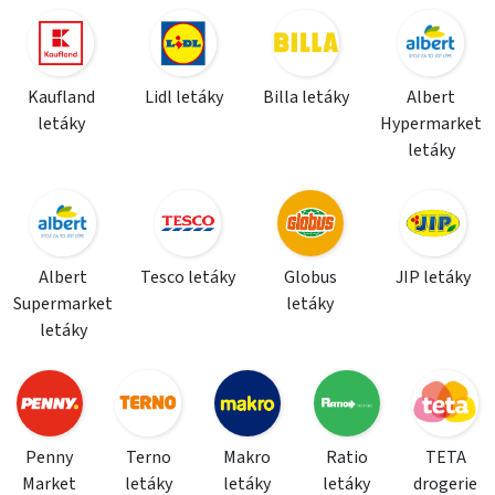
Kaufland
Lidl letáky
Billa letáky
Albert
letáky
Hypermarket
letáky
Albert
Tesco letáky
Globus
JIP letáky
Supermarket
letáky
letáky
Penny
Terno
Makro
Ratio
TETA
Market
letáky
letáky
letáky
drogerie