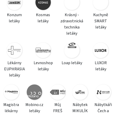
Konzum
Kosmas
Krásný -
Kuchyně
letáky
letáky
zdravotnická
SMART
technika
letáky
letáky
Lékárny
Levnoshop
Loap letáky
LUXOR
EUPHRASIA
letáky
letáky
letáky
Magistra
Mobino.cz
Můj
Nábytek
Nábytkáři
lékárny
letáky
FREŠ
MIKULÍK
Čech a