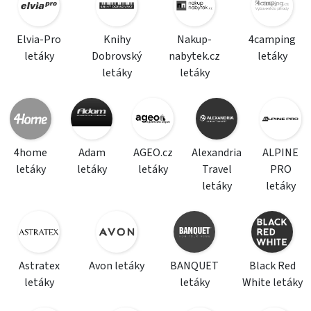
Elvia-Pro
Knihy
Nakup-
4camping
letáky
Dobrovský
nabytek.cz
letáky
letáky
letáky
4home
Adam
AGEO.cz
Alexandria
ALPINE
letáky
letáky
letáky
Travel
PRO
letáky
letáky
Astratex
Avon letáky
BANQUET
Black Red
letáky
letáky
White letáky