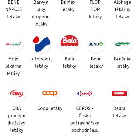
BENE
Barvy a
Dr. Max
FLOP
Alphega
NÁPOJE
laky
letáky
TOP
lékárny
letáky
drogerie
letáky
letáky
letáky
Moje
Intersport
Bala
Benu
Brněnka
lékárna
letáky
letáky
letáky
letáky
letáky
CBA
Coop letáky
ČEPOS -
Dedra
prodejní
Česká
letáky
družstvo
potravinářská
letáky
obchodní a.s.