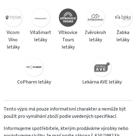
Vicom
VitaSmart
Vítkovice
Zvěrokruh
Žabka
Víno
letáky
Tours
letáky
letáky
letáky
letáky
CoPharm letáky
Lekárna AVE letáky
Tento výpis má pouze informativní charakter a nemůže být
použit pro vymáhání zboží podle uvedených specifikací.
Informujeme spotřebitele, kterým prodáváme výrobky nebo
poskytujeme služby, že mají podle zákona č. 624/1992 Sb.