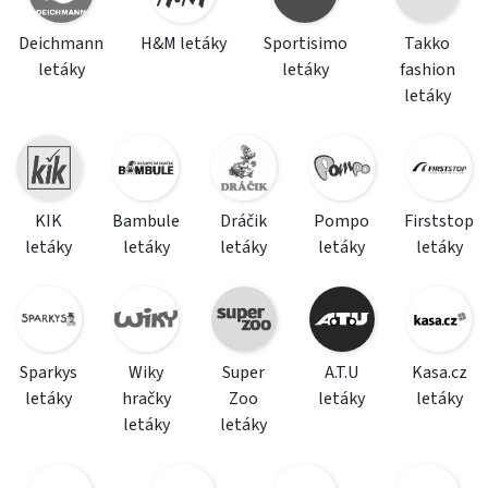
Deichmann
H&M letáky
Sportisimo
Takko
letáky
letáky
fashion
letáky
KIK
Bambule
Dráčik
Pompo
Firststop
letáky
letáky
letáky
letáky
letáky
Sparkys
Wiky
Super
A.T.U
Kasa.cz
letáky
hračky
Zoo
letáky
letáky
letáky
letáky