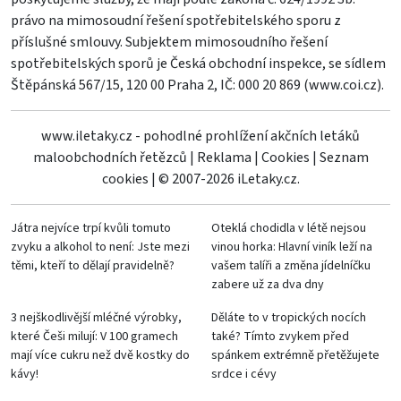
právo na mimosoudní řešení spotřebitelského sporu z
příslušné smlouvy. Subjektem mimosoudního řešení
spotřebitelských sporů je Česká obchodní inspekce, se sídlem
Štěpánská 567/15, 120 00 Praha 2, IČ: 000 20 869 (
www.coi.cz
).
www.iletaky.cz - pohodlné prohlížení akčních letáků
maloobchodních řetězců
|
Reklama
|
Cookies
|
Seznam
cookies
|
© 2007-2026 iLetaky.cz.
Játra nejvíce trpí kvůli tomuto
Oteklá chodidla v létě nejsou
zvyku a alkohol to není: Jste mezi
vinou horka: Hlavní viník leží na
těmi, kteří to dělají pravidelně?
vašem talíři a změna jídelníčku
zabere už za dva dny
3 nejškodlivější mléčné výrobky,
Děláte to v tropických nocích
které Češi milují: V 100 gramech
také? Tímto zvykem před
mají více cukru než dvě kostky do
spánkem extrémně přetěžujete
kávy!
srdce i cévy