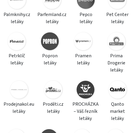
Palmknihy.cz
Parfemland.cz
Pepco
Pet Center
letáky
letáky
letáky
letáky
Petrklíč
Popron
Pramen
Prima
letáky
letáky
letáky
Drogerie
letáky
Prodejnakol.eu
Proděti.cz
PROCHÁZKA
Qanto
letáky
letáky
– Váš řezník
market
letáky
letáky