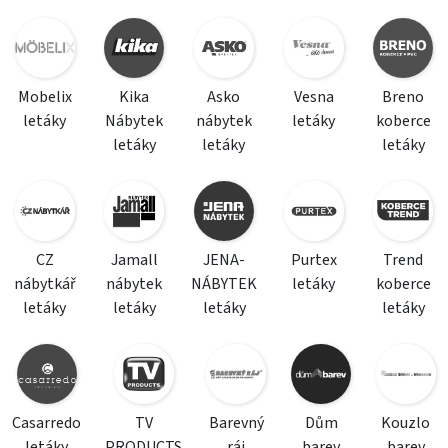
Mobelix
Kika
Asko
Vesna
Breno
letáky
Nábytek
nábytek
letáky
koberce
letáky
letáky
letáky
CZ
Jamall
JENA-
Purtex
Trend
nábytkář
nábytek
NÁBYTEK
letáky
koberce
letáky
letáky
letáky
letáky
Casarredo
TV
Barevný
Dům
Kouzlo
letáky
PRODUCTS
ráj
barev
barev