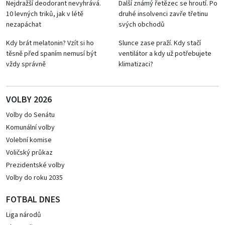
Nejdražší deodorant nevyhrává.
Další známý řetězec se hroutí. Po
10 levných triků, jak v létě
druhé insolvenci zavře třetinu
nezapáchat
svých obchodů
Kdy brát melatonin? Vzít si ho
Slunce zase praží. Kdy stačí
těsně před spaním nemusí být
ventilátor a kdy už potřebujete
vždy správně
klimatizaci?
VOLBY 2026
Volby do Senátu
Komunální volby
Volební komise
Voličský průkaz
Prezidentské volby
Volby do roku 2035
FOTBAL DNES
Liga národů