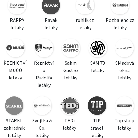
RAPPA
Ravak
rohlik.cz
Rozbaleno.cz
letáky
letáky
letáky
letáky
ŘEZNICTVÍ
Řeznictví
Sahm
SAM 73
Skladová
MÚÚÚ
u
Gastro
letáky
okna
letáky
Rudolfa
letáky
letáky
letáky
STARKL
Svojtka &
TEDi
TIP
Top shop
zahradník
Co.
letáky
travel
letáky
letáky
letáky
letáky