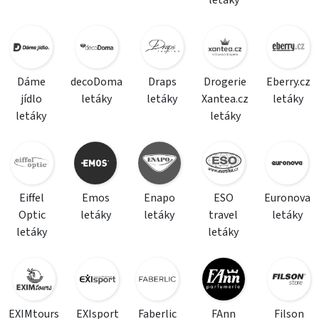
letáky
Dáme
decoDoma
Draps
Drogerie
Eberry.cz
jídlo
letáky
letáky
Xantea.cz
letáky
letáky
letáky
Eiffel
Emos
Enapo
ESO
Euronova
Optic
letáky
letáky
travel
letáky
letáky
letáky
EXIMtours
EXIsport
Faberlic
FAnn
Filson