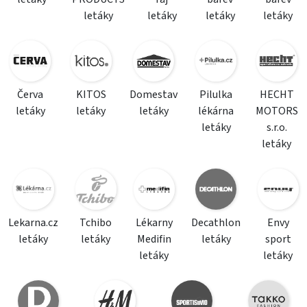
letáky
letáky
letáky
letáky
Červa
KITOS
Domestav
Pilulka
HECHT
letáky
letáky
letáky
lékárna
MOTORS
letáky
s.r.o.
letáky
Lekarna.cz
Tchibo
Lékarny
Decathlon
Envy
letáky
letáky
Medifin
letáky
sport
letáky
letáky