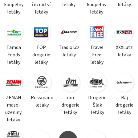
koupelny
řeznictví
letáky
koupelny
letáky
letáky
letáky
letáky
Tamda
TOP
Tradior.cz
Travel
XXXLutz
Foods
drogerie
letáky
Free
letáky
letáky
letáky
letáky
ZEMAN
Rossmann
dm
Drogerie
Ráj
maso-
letáky
drogerie
Šlak
drogerie
uzeniny
letáky
letáky
letáky
letáky