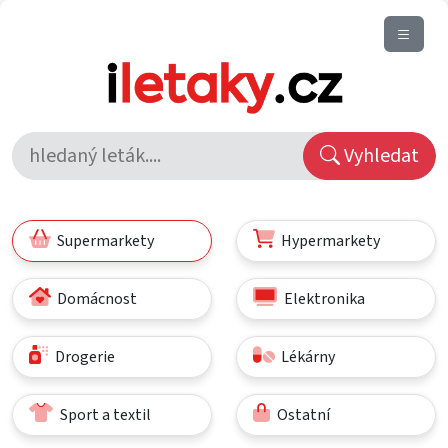
Vyhledat
Supermarkety
Hypermarkety
Domácnost
Elektronika
Drogerie
Lékárny
Sport a textil
Ostatní