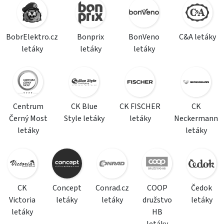
BobrElektro.cz
Bonprix
BonVeno
C&A letáky
letáky
letáky
letáky
Centrum
CK Blue
CK FISCHER
CK
Černý Most
Style letáky
letáky
Neckermann
letáky
letáky
CK
Concept
Conrad.cz
COOP
Čedok
Victoria
letáky
letáky
družstvo
letáky
letáky
HB