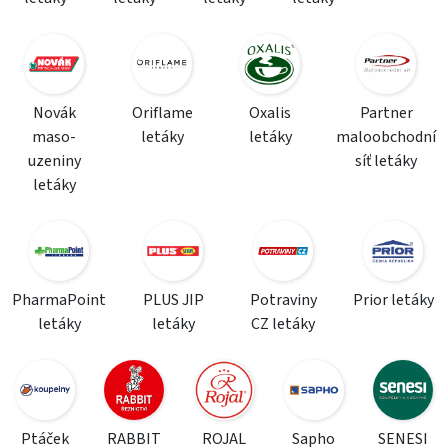
Novák
Oriflame
Oxalis
Partner
maso-
letáky
letáky
maloobchodní
uzeniny
síť letáky
letáky
PharmaPoint
PLUS JIP
Potraviny
Prior letáky
letáky
letáky
CZ letáky
Ptáček
RABBIT
ROJAL
Sapho
SENESI