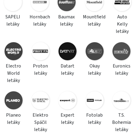
SAPELI
Hornbach
Baumax
Mountfield
Auto
letáky
letáky
letáky
letáky
Kelly
letáky
Electro
Proton
Datart
Okay
Euronics
World
letáky
letáky
letáky
letáky
letáky
Planeo
Elektro
Expert
Fotolab
T.S.
letáky
Spáčil
letáky
letáky
Bohemia
letáky
letáky