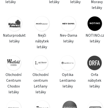
letáky
letáky
letáky
Moravy
letáky
Naturprodukt
Nejči
Nev-Dama
NOTINO.cz
letáky
nábytek
letáky
letáky
letáky
Obchodní
Obchodní
Optika
Orfa
Centrum
centrum
Lentiamo
nábytek
Chodov
Letňany
letáky
letáky
letáky
letáky