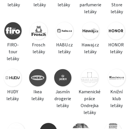
letáky
letáky
letáky
parfumerie
Store
letáky
letáky
FIRO-
Frosch
HABU.cz
Hawaj.cz
HONOR
tour
letáky
letáky
letáky
letáky
letáky
HUDY
Ikea
Jasmín
Kamenické
Knižní
letáky
letáky
drogerie
práce
klub
letáky
Ondrejka
letáky
letáky