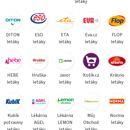
letáky
DITON
ESO
ETA
Eva.cz
FLOP
letáky
letáky
letáky
letáky
letáky
HEBE
Hruška
Javor
Košík.cz
Krásno
letáky
letáky
letáky
letáky
letáky
Kubík
Lékárna
Lékárna
Můj
Norma
potraviny
AGEL
LEMON
Obchod
letáky
letáky
letáky
letáky
letáky