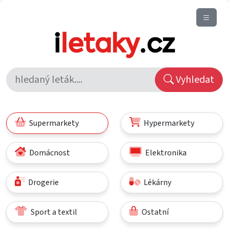
Vyhledat
Supermarkety
Hypermarkety
Domácnost
Elektronika
Drogerie
Lékárny
Sport a textil
Ostatní