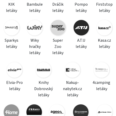
KIK
Bambule
Dráčik
Pompo
Firststop
letáky
letáky
letáky
letáky
letáky
Sparkys
Wiky
Super
A.T.U
Kasa.cz
letáky
hračky
Zoo
letáky
letáky
letáky
letáky
Elvia-Pro
Knihy
Nakup-
4camping
letáky
Dobrovský
nabytek.cz
letáky
letáky
letáky