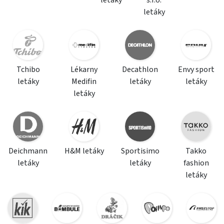
letáky
s.r.o.
letáky
Tchibo
Lékarny
Decathlon
Envy sport
letáky
Medifin
letáky
letáky
letáky
Deichmann
H&M letáky
Sportisimo
Takko
letáky
letáky
fashion
letáky