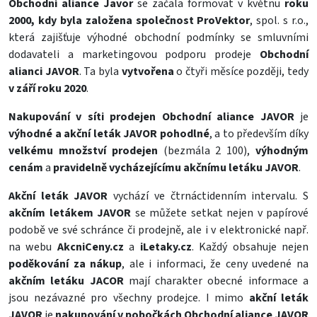
Obchodní aliance Javor
se začala formovat v květnu
roku
2000, kdy byla založena společnost ProVektor
, spol. s r.o.,
která zajišťuje výhodné obchodní podmínky se smluvními
dodavateli a marketingovou podporu prodeje
Obchodní
alianci JAVOR
. Ta byla
vytvořena
o čtyři měsíce později, tedy
v září roku 2020
.
Nakupování v síti prodejen Obchodní aliance JAVOR
je
výhodné a akční leták JAVOR
pohodlné
, a to především díky
velkému množství prodejen
(bezmála 2 100),
výhodným
cenám
a
pravidelně vycházejícímu akčnímu letáku JAVOR
.
Akční leták JAVOR
vychází ve čtrnáctidenním intervalu. S
akčním letákem JAVOR
se můžete setkat nejen v papírové
podobě ve své schránce či prodejně, ale i v elektronické např.
na webu
AkcniCeny.cz
a
iLetaky.cz
. Každý obsahuje nejen
poděkování za nákup
, ale i informaci, že ceny uvedené na
akčním letáku JACOR
mají charakter obecné informace a
jsou nezávazné pro všechny prodejce. I mimo
akční leták
JAVOR
je
nakupování v pobočkách Obchodní aliance JAVOR