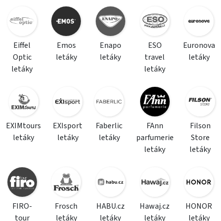
Eiffel
Emos
Enapo
ESO
Euronova
Optic
letáky
letáky
travel
letáky
letáky
letáky
EXIMtours
EXIsport
Faberlic
FAnn
Filson
letáky
letáky
letáky
parfumerie
Store
letáky
letáky
FIRO-
Frosch
HABU.cz
Hawaj.cz
HONOR
tour
letáky
letáky
letáky
letáky