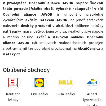
V prodejnách Obchodní aliance JAVOR
najdete
širokou
škálu potravinářského zboží
.
Výhodné nakupování v síti
Obchodní aliance JAVOR
je umocněno pravidelně
vycházejícím
akčním letákem JAVOR
, na jehož stránkách
naleznete
desítky produktů v akci
. Mezi oblíbené položky
patří
párky
,
masa
,
pečivo
,
jogurty
,
piva
,
nealkoholické nápoje
a mnoho dalšího.
Akční a slevovou nabídku Obchodní
aliance JAVOR
(síť smluvních maloobchodních prodejen
s potravinami) lze podrobně prozkoumat na
AkcniCeny.cz
a
iLetaky.cz
.
Oblíbené obchody
Kaufland
Lidl letáky
Billa letáky
Albert
letáky
Hypermarket
letáky