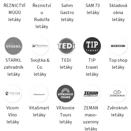
ŘEZNICTVÍ
Řeznictví
Sahm
SAM 73
Skladová
MÚÚÚ
u
Gastro
letáky
okna
letáky
Rudolfa
letáky
letáky
letáky
STARKL
Svojtka &
TEDi
TIP
Top shop
zahradník
Co.
letáky
travel
letáky
letáky
letáky
letáky
Vicom
VitaSmart
Vítkovice
ZEMAN
Zvěrokruh
Víno
letáky
Tours
maso-
letáky
letáky
letáky
uzeniny
letáky