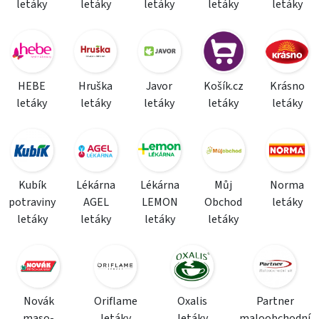
letáky
letáky
letáky
letáky
letáky
HEBE
Hruška
Javor
Košík.cz
Krásno
letáky
letáky
letáky
letáky
letáky
Kubík
Lékárna
Lékárna
Můj
Norma
potraviny
AGEL
LEMON
Obchod
letáky
letáky
letáky
letáky
letáky
Novák
Oriflame
Oxalis
Partner
maso-
letáky
letáky
maloobchodní