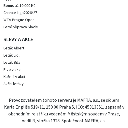
Bonus až 10 000 Kč
Chance Liga2026/27
WTA Prague Open
Letní příprava Slavie
SLEVY A AKCE
Leták Albert
Leták Lidl
Leták Billa
Pivo v akci
Kuřecí v akci
Akční letáky
Provozovatelem tohoto serveru je MAFRA, a.s., se sídlem
Karla Engliše 519/11, 150 00 Praha 5, IČO: 45313351, zapsaná v
obchodním rejstříku vedeném Městským soudem v Praze,
oddíl B, vložka 1328. Společnost MAFRA, a.s.