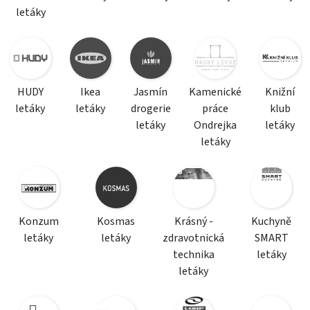
letáky
HUDY
Ikea
Jasmín
Kamenické
Knižní
letáky
letáky
drogerie
práce
klub
letáky
Ondrejka
letáky
letáky
Konzum
Kosmas
Krásný -
Kuchyně
letáky
letáky
zdravotnická
SMART
technika
letáky
letáky