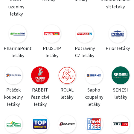
uzeniny
síť letáky
letáky
PharmaPoint
PLUS JIP
Potraviny
Prior letáky
letáky
letáky
CZ letáky
Ptáček
RABBIT
ROJAL
Sapho
SENESI
koupelny
řeznictví
letáky
koupelny
letáky
letáky
letáky
letáky