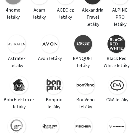
4home
Adam
AGEO.cz
Alexandria
ALPINE
letáky
letáky
letáky
Travel
PRO
letáky
letáky
Astratex
Avon letáky
BANQUET
Black Red
letáky
letáky
White letáky
BobrElektro.cz
Bonprix
BonVeno
C&A letáky
letáky
letáky
letáky