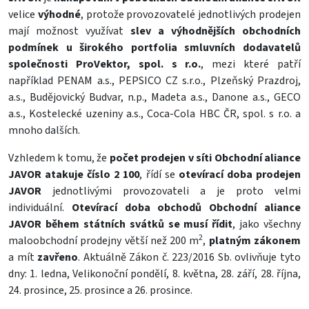
velice
výhodné
, protože provozovatelé jednotlivých prodejen
mají možnost využívat
slev a výhodnějších obchodních
podmínek u širokého portfolia smluvních dodavatelů
společnosti ProVektor, spol. s r.o.
, mezi které patří
například PENAM a.s., PEPSICO CZ s.r.o., Plzeňský Prazdroj,
a.s., Budějovický Budvar, n.p., Madeta a.s., Danone a.s., GECO
a.s., Kostelecké uzeniny a.s., Coca-Cola HBC ČR, spol. s r.o. a
mnoho dalších.
Vzhledem k tomu, že
počet prodejen v síti Obchodní aliance
JAVOR atakuje číslo 2 100
, řídí se
otevírací doba prodejen
JAVOR
jednotlivými provozovateli a je proto velmi
individuální.
Otevírací doba obchodů Obchodní aliance
JAVOR během státních svátků
se musí řídit
, jako všechny
2
maloobchodní prodejny větší než 200 m
,
platným zákonem
a mít
zavřeno
. Aktuálně Zákon č. 223/2016 Sb. ovlivňuje tyto
dny: 1. ledna, Velikonoční pondělí, 8. května, 28. září, 28. října,
24. prosince, 25. prosince a 26. prosince.