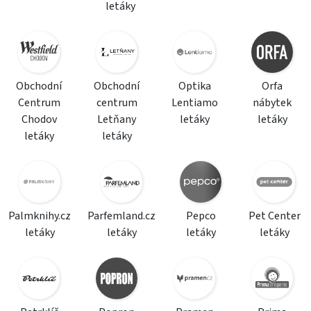
letáky
Obchodní
Obchodní
Optika
Orfa
Centrum
centrum
Lentiamo
nábytek
Chodov
Letňany
letáky
letáky
letáky
letáky
Palmknihy.cz
Parfemland.cz
Pepco
Pet Center
letáky
letáky
letáky
letáky