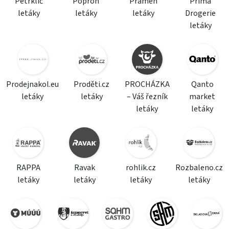
Petrklíč
Popron
Pramen
Prima
letáky
letáky
letáky
Drogerie
letáky
Prodejnakol.eu
Proděti.cz
PROCHÁZKA
Qanto
letáky
letáky
– Váš řezník
market
letáky
letáky
RAPPA
Ravak
rohlik.cz
Rozbaleno.cz
letáky
letáky
letáky
letáky