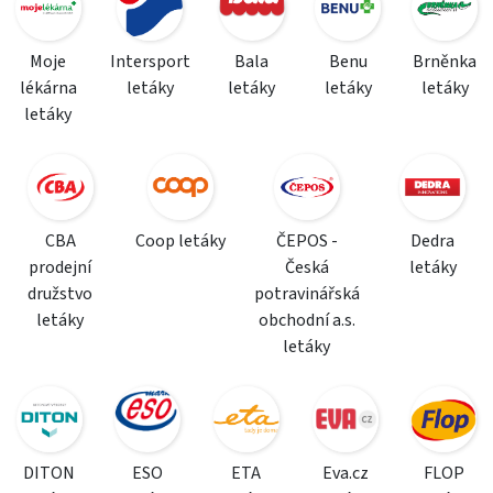
Moje
Intersport
Bala
Benu
Brněnka
lékárna
letáky
letáky
letáky
letáky
letáky
CBA
Coop letáky
ČEPOS -
Dedra
prodejní
Česká
letáky
družstvo
potravinářská
letáky
obchodní a.s.
letáky
DITON
ESO
ETA
Eva.cz
FLOP