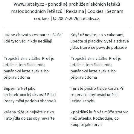
www.iletaky.cz - pohodlné prohlížení akčních letáků
maloobchodních řetězců
|
Reklama
|
Cookies
|
Seznam
cookies
|
© 2007-2026 iLetaky.cz.
Jak se chovat v restauraci: Slušní
Když už nevíte, co s cuketami,
lidé tyto věci nikdy nedělají
upečte si placičky: Syté a zdravé
jídlo, které se povede pokaždé
Tropická vlna v šálku: Proč je
Tropická vlna v šálku: Proč je
letním hitem číslo jedna
letním hitem číslo jedna
banánové latte a jak si ho
banánové latte a jak si ho
připravit doma
připravit doma
Supermarket jako
Turisté přišli o tisíce korun. Při
architektonický skvost? Billa i
rezervaci ubytování udělali
Penny mění podobu obchodů
jedinou chybu
Vařená rýže je největší riziko.
Zpožděný kufr vás může stát víc
Tato jídla do zásoby nevařte
než letenka. Rozhoduje, co
koupíte jako první