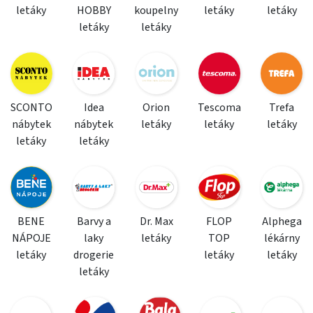
letáky
HOBBY
koupelny
letáky
letáky
letáky
letáky
SCONTO
Idea
Orion
Tescoma
Trefa
nábytek
nábytek
letáky
letáky
letáky
letáky
letáky
BENE
Barvy a
Dr. Max
FLOP
Alphega
NÁPOJE
laky
letáky
TOP
lékárny
letáky
drogerie
letáky
letáky
letáky