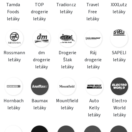
Tamda
TOP
Tradior.cz
Travel
XXXLutz
Foods
drogerie
letáky
Free
letáky
letáky
letáky
letáky
Rossmann
dm
Drogerie
Ráj
SAPELI
letáky
drogerie
Šlak
drogerie
letáky
letáky
letáky
letáky
Hornbach
Baumax
Mountfield
Auto
Electro
letáky
letáky
letáky
Kelly
World
letáky
letáky