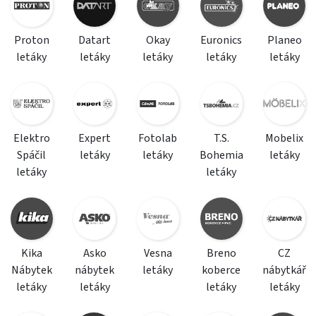
Proton
Datart
Okay
Euronics
Planeo
letáky
letáky
letáky
letáky
letáky
Elektro
Expert
Fotolab
T.S.
Mobelix
Spáčil
letáky
letáky
Bohemia
letáky
letáky
letáky
Kika
Asko
Vesna
Breno
CZ
Nábytek
nábytek
letáky
koberce
nábytkář
letáky
letáky
letáky
letáky