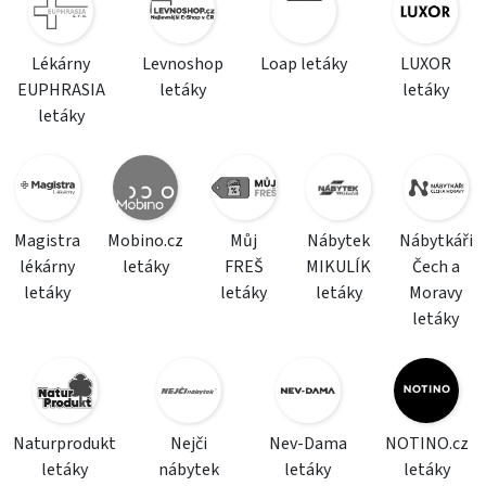
Lékárny
Levnoshop
Loap letáky
LUXOR
EUPHRASIA
letáky
letáky
letáky
Magistra
Mobino.cz
Můj
Nábytek
Nábytkáři
lékárny
letáky
FREŠ
MIKULÍK
Čech a
letáky
letáky
letáky
Moravy
letáky
Naturprodukt
Nejči
Nev-Dama
NOTINO.cz
letáky
nábytek
letáky
letáky