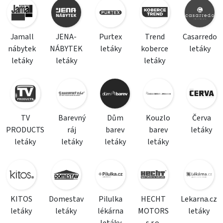
Jamall
JENA-
Purtex
Trend
Casarredo
nábytek
NÁBYTEK
letáky
koberce
letáky
letáky
letáky
letáky
TV
Barevný
Dům
Kouzlo
Červa
PRODUCTS
ráj
barev
barev
letáky
letáky
letáky
letáky
letáky
KITOS
Domestav
Pilulka
HECHT
Lekarna.cz
letáky
letáky
lékárna
MOTORS
letáky