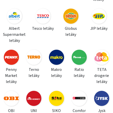
Albert
Tesco letáky
Globus
JIP letáky
Supermarket
letáky
letáky
Penny
Terno
Makro
Ratio
TETA
Market
letáky
letáky
letáky
drogerie
letáky
letáky
OBI
UNI
SIKO
Comfor
Jysk