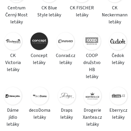
Centrum
CK Blue
CK FISCHER
CK
Černý Most
Style letáky
letáky
Neckermann
letáky
letáky
CK
Concept
Conrad.cz
COOP
Čedok
Victoria
letáky
letáky
družstvo
letáky
letáky
HB
letáky
Dáme
decoDoma
Draps
Drogerie
Eberry.cz
jídlo
letáky
letáky
Xantea.cz
letáky
letáky
letáky