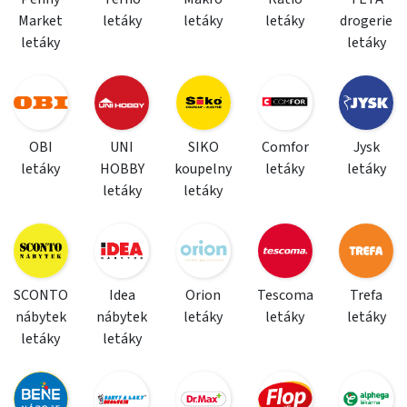
Market
letáky
letáky
letáky
drogerie
letáky
letáky
OBI
UNI
SIKO
Comfor
Jysk
letáky
HOBBY
koupelny
letáky
letáky
letáky
letáky
SCONTO
Idea
Orion
Tescoma
Trefa
nábytek
nábytek
letáky
letáky
letáky
letáky
letáky