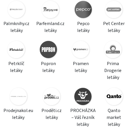
Palmknihy.cz
Parfemland.cz
Pepco
Pet Center
letáky
letáky
letáky
letáky
Petrklíč
Popron
Pramen
Prima
letáky
letáky
letáky
Drogerie
letáky
Prodejnakol.eu
Proděti.cz
PROCHÁZKA
Qanto
letáky
letáky
– Váš řezník
market
letáky
letáky