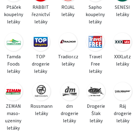
Ptáček
RABBIT
ROJAL
Sapho
SENESI
koupelny
řeznictví
letáky
koupelny
letáky
letáky
letáky
letáky
Tamda
TOP
Tradior.cz
Travel
XXXLutz
Foods
drogerie
letáky
Free
letáky
letáky
letáky
letáky
ZEMAN
Rossmann
dm
Drogerie
Ráj
maso-
letáky
drogerie
Šlak
drogerie
uzeniny
letáky
letáky
letáky
letáky