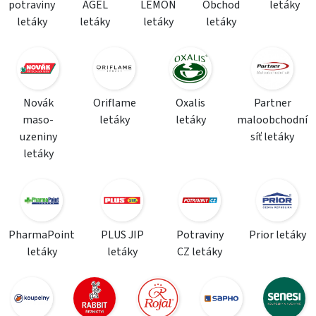
potraviny
AGEL
LEMON
Obchod
letáky
letáky
letáky
letáky
letáky
Novák
Oriflame
Oxalis
Partner
maso-
letáky
letáky
maloobchodní
uzeniny
síť letáky
letáky
PharmaPoint
PLUS JIP
Potraviny
Prior letáky
letáky
letáky
CZ letáky