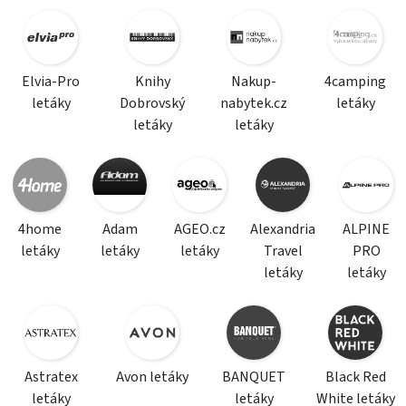
Elvia-Pro
Knihy
Nakup-
4camping
letáky
Dobrovský
nabytek.cz
letáky
letáky
letáky
4home
Adam
AGEO.cz
Alexandria
ALPINE
letáky
letáky
letáky
Travel
PRO
letáky
letáky
Astratex
Avon letáky
BANQUET
Black Red
letáky
letáky
White letáky