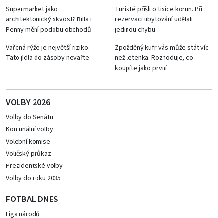
Supermarket jako
Turisté přišli o tisíce korun. Při
architektonický skvost? Billa i
rezervaci ubytování udělali
Penny mění podobu obchodů
jedinou chybu
Vařená rýže je největší riziko.
Zpožděný kufr vás může stát víc
Tato jídla do zásoby nevařte
než letenka. Rozhoduje, co
koupíte jako první
VOLBY 2026
Volby do Senátu
Komunální volby
Volební komise
Voličský průkaz
Prezidentské volby
Volby do roku 2035
FOTBAL DNES
Liga národů