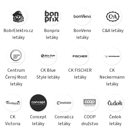
BobrElektro.cz
Bonprix
BonVeno
C&A letáky
letáky
letáky
letáky
Centrum
CK Blue
CK FISCHER
CK
Černý Most
Style letáky
letáky
Neckermann
letáky
letáky
CK
Concept
Conrad.cz
COOP
Čedok
Victoria
letáky
letáky
družstvo
letáky