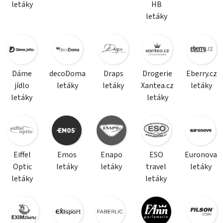
letáky
HB
letáky
Dáme
decoDoma
Draps
Drogerie
Eberry.cz
jídlo
letáky
letáky
Xantea.cz
letáky
letáky
letáky
Eiffel
Emos
Enapo
ESO
Euronova
Optic
letáky
letáky
travel
letáky
letáky
letáky