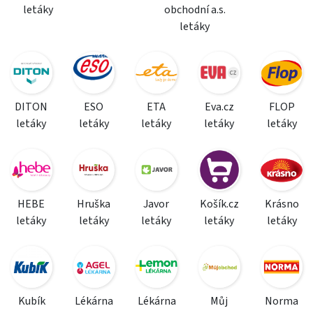
letáky
obchodní a.s.
letáky
DITON
ESO
ETA
Eva.cz
FLOP
letáky
letáky
letáky
letáky
letáky
HEBE
Hruška
Javor
Košík.cz
Krásno
letáky
letáky
letáky
letáky
letáky
Kubík
Lékárna
Lékárna
Můj
Norma