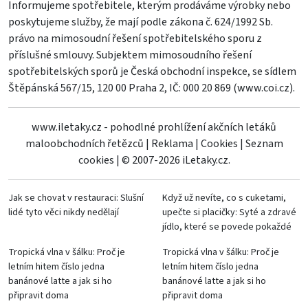
Informujeme spotřebitele, kterým prodáváme výrobky nebo
poskytujeme služby, že mají podle zákona č. 624/1992 Sb.
právo na mimosoudní řešení spotřebitelského sporu z
příslušné smlouvy. Subjektem mimosoudního řešení
spotřebitelských sporů je Česká obchodní inspekce, se sídlem
Štěpánská 567/15, 120 00 Praha 2, IČ: 000 20 869 (
www.coi.cz
).
www.iletaky.cz - pohodlné prohlížení akčních letáků
maloobchodních řetězců
|
Reklama
|
Cookies
|
Seznam
cookies
|
© 2007-2026 iLetaky.cz.
Jak se chovat v restauraci: Slušní
Když už nevíte, co s cuketami,
lidé tyto věci nikdy nedělají
upečte si placičky: Syté a zdravé
jídlo, které se povede pokaždé
Tropická vlna v šálku: Proč je
Tropická vlna v šálku: Proč je
letním hitem číslo jedna
letním hitem číslo jedna
banánové latte a jak si ho
banánové latte a jak si ho
připravit doma
připravit doma