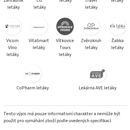
zahradník
Co.
letáky
travel
letáky
letáky
letáky
letáky
Vicom
VitaSmart
Vítkovice
Zvěrokruh
Žabka
Víno
letáky
Tours
letáky
letáky
letáky
letáky
CoPharm letáky
Lekárna AVE letáky
Tento výpis má pouze informativní charakter a nemůže být
použit pro vymáhání zboží podle uvedených specifikací.