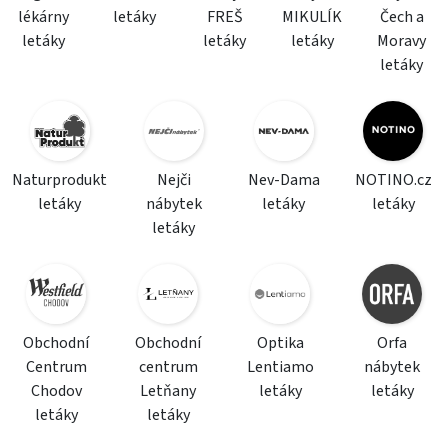
lékárny
letáky
FREŠ
MIKULÍK
Čech a
letáky
letáky
letáky
Moravy
letáky
Naturprodukt
Nejči
Nev-Dama
NOTINO.cz
letáky
nábytek
letáky
letáky
letáky
Obchodní
Obchodní
Optika
Orfa
Centrum
centrum
Lentiamo
nábytek
Chodov
Letňany
letáky
letáky
letáky
letáky