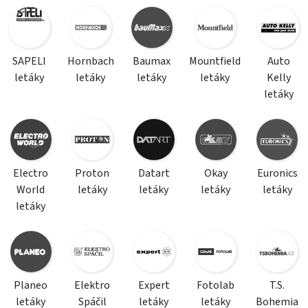
SAPELI
Hornbach
Baumax
Mountfield
Auto
letáky
letáky
letáky
letáky
Kelly
letáky
Electro
Proton
Datart
Okay
Euronics
World
letáky
letáky
letáky
letáky
letáky
Planeo
Elektro
Expert
Fotolab
T.S.
letáky
Spáčil
letáky
letáky
Bohemia