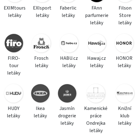
EXIMtours
EXIsport
Faberlic
FAnn
Filson
letáky
letáky
letáky
parfumerie
Store
letáky
letáky
FIRO-
Frosch
HABU.cz
Hawaj.cz
HONOR
tour
letáky
letáky
letáky
letáky
letáky
HUDY
Ikea
Jasmín
Kamenické
Knižní
letáky
letáky
drogerie
práce
klub
letáky
Ondrejka
letáky
letáky