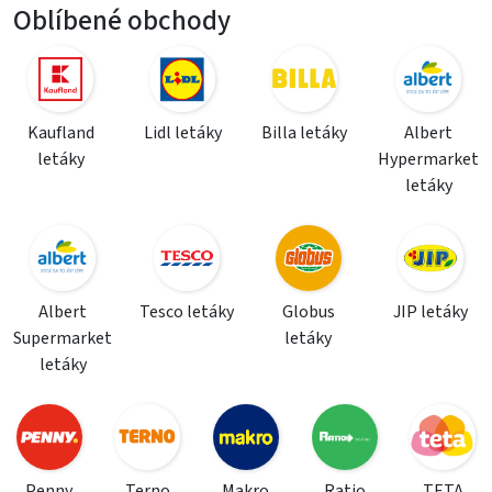
Oblíbené obchody
Kaufland
Lidl letáky
Billa letáky
Albert
letáky
Hypermarket
letáky
Albert
Tesco letáky
Globus
JIP letáky
Supermarket
letáky
letáky
Penny
Terno
Makro
Ratio
TETA