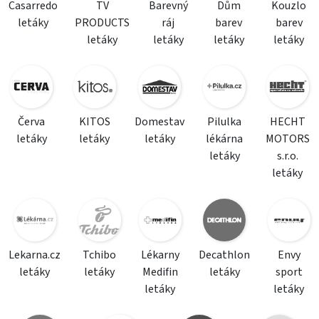
Casarredo
TV
Barevný
Dům
Kouzlo
letáky
PRODUCTS
ráj
barev
barev
letáky
letáky
letáky
letáky
Červa
KITOS
Domestav
Pilulka
HECHT
letáky
letáky
letáky
lékárna
MOTORS
letáky
s.r.o.
letáky
Lekarna.cz
Tchibo
Lékarny
Decathlon
Envy
letáky
letáky
Medifin
letáky
sport
letáky
letáky