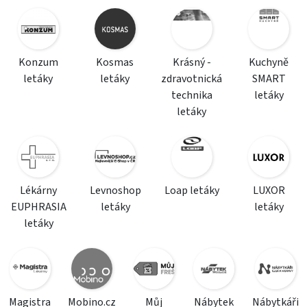
Konzum
Kosmas
Krásný -
Kuchyně
letáky
letáky
zdravotnická
SMART
technika
letáky
letáky
Lékárny
Levnoshop
Loap letáky
LUXOR
EUPHRASIA
letáky
letáky
letáky
Magistra
Mobino.cz
Můj
Nábytek
Nábytkáři