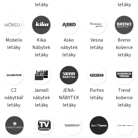
letáky
letáky
Mobelix
Kika
Asko
Vesna
Breno
letáky
Nábytek
nábytek
letáky
koberce
letáky
letáky
letáky
CZ
Jamall
JENA-
Purtex
Trend
nábytkář
nábytek
NÁBYTEK
letáky
koberce
letáky
letáky
letáky
letáky