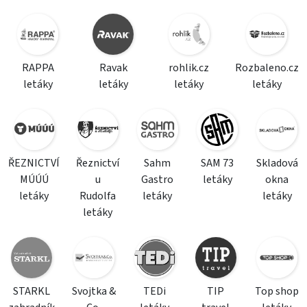
RAPPA
Ravak
rohlik.cz
Rozbaleno.cz
letáky
letáky
letáky
letáky
ŘEZNICTVÍ
Řeznictví
Sahm
SAM 73
Skladová
MÚÚÚ
u
Gastro
letáky
okna
letáky
Rudolfa
letáky
letáky
letáky
STARKL
Svojtka &
TEDi
TIP
Top shop