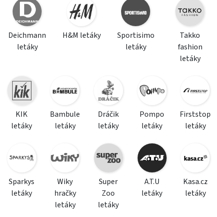
Deichmann
H&M letáky
Sportisimo
Takko
letáky
letáky
fashion
letáky
KIK
Bambule
Dráčik
Pompo
Firststop
letáky
letáky
letáky
letáky
letáky
Sparkys
Wiky
Super
A.T.U
Kasa.cz
letáky
hračky
Zoo
letáky
letáky
letáky
letáky