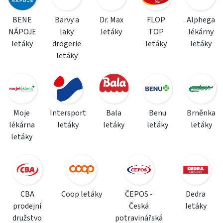
BENE
Barvy a
Dr. Max
FLOP
Alphega
NÁPOJE
laky
letáky
TOP
lékárny
letáky
drogerie
letáky
letáky
letáky
Moje
Intersport
Bala
Benu
Brněnka
lékárna
letáky
letáky
letáky
letáky
letáky
CBA
Coop letáky
ČEPOS -
Dedra
prodejní
Česká
letáky
družstvo
potravinářská