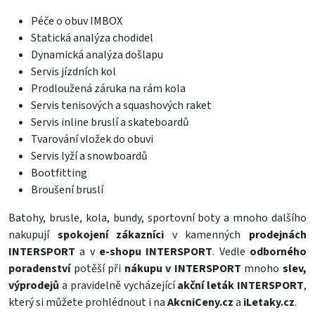
Péče o obuv IMBOX
Statická analýza chodidel
Dynamická analýza došlapu
Servis jízdních kol
Prodloužená záruka na rám kola
Servis tenisových a squashových raket
Servis inline bruslí a skateboardů
Tvarování vložek do obuvi
Servis lyží a snowboardů
Bootfitting
Broušení bruslí
Batohy
,
brusle
,
kola
,
bundy
,
sportovní boty
a mnoho dalšího
nakupují
spokojení zákazníci
v kamenných
prodejnách
INTERSPORT
a v
e-shopu INTERSPORT
. Vedle
odborného
poradenství
potěší při
nákupu v INTERSPORT
mnoho
slev,
výprodejů
a pravidelně vycházející
akční leták INTERSPORT
,
který si můžete prohlédnout i na
AkcniCeny.cz
a
iLetaky.cz
.