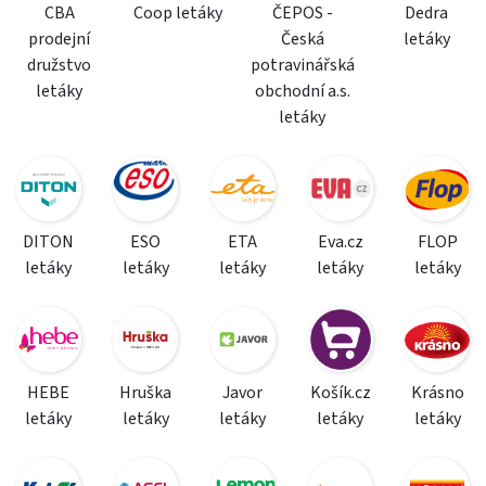
CBA
Coop letáky
ČEPOS -
Dedra
prodejní
Česká
letáky
družstvo
potravinářská
letáky
obchodní a.s.
letáky
DITON
ESO
ETA
Eva.cz
FLOP
letáky
letáky
letáky
letáky
letáky
HEBE
Hruška
Javor
Košík.cz
Krásno
letáky
letáky
letáky
letáky
letáky