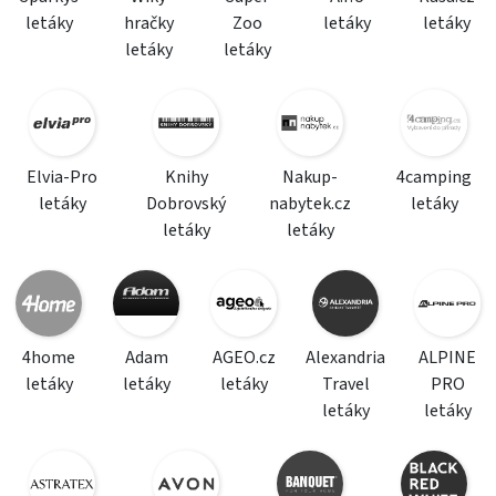
letáky
hračky
Zoo
letáky
letáky
letáky
letáky
Elvia-Pro
Knihy
Nakup-
4camping
letáky
Dobrovský
nabytek.cz
letáky
letáky
letáky
4home
Adam
AGEO.cz
Alexandria
ALPINE
letáky
letáky
letáky
Travel
PRO
letáky
letáky