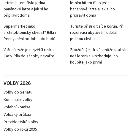
letním hitem číslo jedna
letním hitem číslo jedna
banánové latte a jak si ho
banánové latte a jak si ho
připravit doma
připravit doma
Supermarket jako
Turisté přišli o tisíce korun. Při
architektonický skvost? Billa i
rezervaci ubytování udělali
Penny mění podobu obchodů
jedinou chybu
Vařená rýže je největší riziko.
Zpožděný kufr vás může stát víc
Tato jídla do zásoby nevařte
než letenka. Rozhoduje, co
koupíte jako první
VOLBY 2026
Volby do Senátu
Komunální volby
Volební komise
Voličský průkaz
Prezidentské volby
Volby do roku 2035