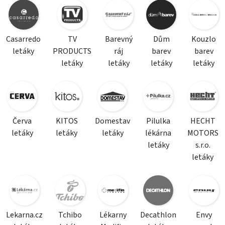
Casarredo
TV
Barevný
Dům
Kouzlo
letáky
PRODUCTS
ráj
barev
barev
letáky
letáky
letáky
letáky
Červa
KITOS
Domestav
Pilulka
HECHT
letáky
letáky
letáky
lékárna
MOTORS
letáky
s.r.o.
letáky
Lekarna.cz
Tchibo
Lékarny
Decathlon
Envy