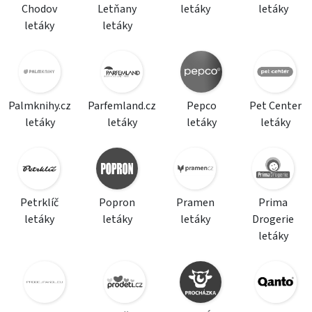
Chodov
Letňany
letáky
letáky
letáky
letáky
Palmknihy.cz
Parfemland.cz
Pepco
Pet Center
letáky
letáky
letáky
letáky
Petrklíč
Popron
Pramen
Prima
letáky
letáky
letáky
Drogerie
letáky