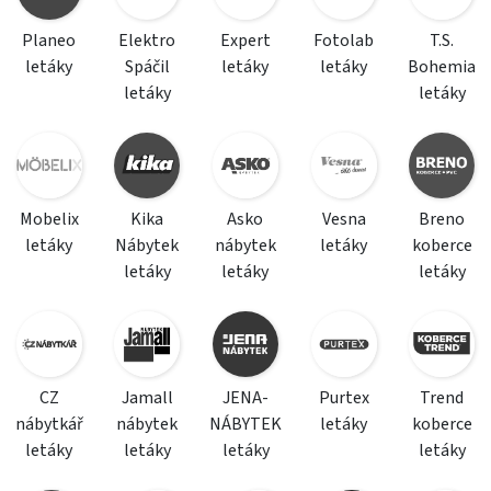
Planeo
Elektro
Expert
Fotolab
T.S.
letáky
Spáčil
letáky
letáky
Bohemia
letáky
letáky
Mobelix
Kika
Asko
Vesna
Breno
letáky
Nábytek
nábytek
letáky
koberce
letáky
letáky
letáky
CZ
Jamall
JENA-
Purtex
Trend
nábytkář
nábytek
NÁBYTEK
letáky
koberce
letáky
letáky
letáky
letáky