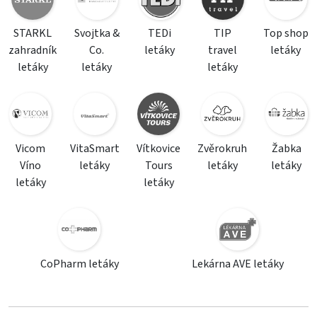
STARKL
Svojtka &
TEDi
TIP
Top shop
zahradník
Co.
letáky
travel
letáky
letáky
letáky
letáky
Vicom
VitaSmart
Vítkovice
Zvěrokruh
Žabka
Víno
letáky
Tours
letáky
letáky
letáky
letáky
CoPharm letáky
Lekárna AVE letáky