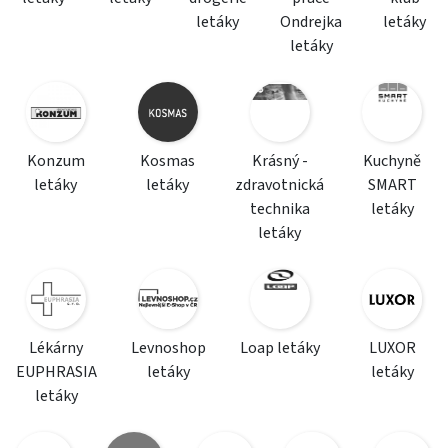
letáky
Ondrejka
letáky
letáky
Konzum
Kosmas
Krásný -
Kuchyně
letáky
letáky
zdravotnická
SMART
technika
letáky
letáky
Lékárny
Levnoshop
Loap letáky
LUXOR
EUPHRASIA
letáky
letáky
letáky