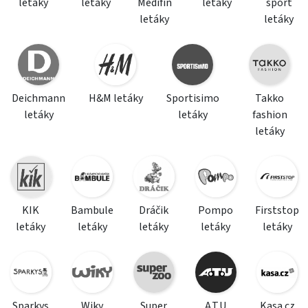
letáky
letáky
Medifin
letáky
sport
letáky
letáky
Deichmann
H&M letáky
Sportisimo
Takko
letáky
letáky
fashion
letáky
KIK
Bambule
Dráčik
Pompo
Firststop
letáky
letáky
letáky
letáky
letáky
Sparkys
Wiky
Super
A.T.U
Kasa.cz