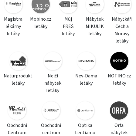
Magistra
Mobino.cz
Můj
Nábytek
Nábytkáři
lékárny
letáky
FREŠ
MIKULÍK
Čech a
letáky
letáky
letáky
Moravy
letáky
Naturprodukt
Nejči
Nev-Dama
NOTINO.cz
letáky
nábytek
letáky
letáky
letáky
Obchodní
Obchodní
Optika
Orfa
Centrum
centrum
Lentiamo
nábytek