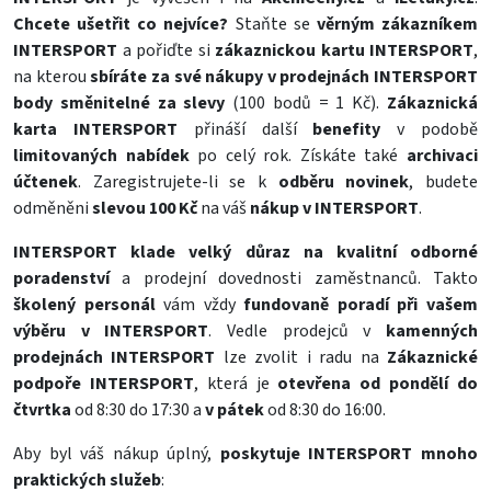
Chcete ušetřit co nejvíce?
Staňte se
věrným zákazníkem
INTERSPORT
a pořiďte si
zákaznickou kartu INTERSPORT
,
na kterou
sbíráte za své nákupy v prodejnách INTERSPORT
body
směnitelné za slevy
(100 bodů = 1 Kč).
Zákaznická
karta INTERSPORT
přináší další
benefity
v podobě
limitovaných nabídek
po celý rok. Získáte také
archivaci
účtenek
. Zaregistrujete-li se k
odběru novinek
, budete
odměněni
slevou 100 Kč
na váš
nákup v INTERSPORT
.
INTERSPORT klade velký důraz na kvalitní odborné
poradenství
a prodejní dovednosti zaměstnanců. Takto
školený personál
vám vždy
fundovaně poradí při vašem
výběru
v INTERSPORT
. Vedle prodejců v
kamenných
prodejnách INTERSPORT
lze zvolit i radu na
Zákaznické
podpoře INTERSPORT
, která je
otevřena od pondělí do
čtvrtka
od 8:30 do 17:30 a
v pátek
od 8:30 do 16:00.
Aby byl váš nákup úplný,
poskytuje INTERSPORT mnoho
praktických služeb
: