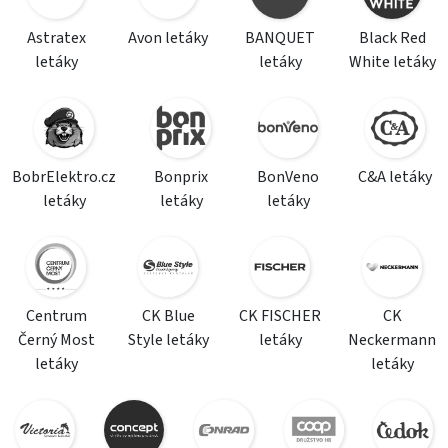
Astratex
Avon letáky
BANQUET
Black Red
letáky
letáky
White letáky
BobrElektro.cz
Bonprix
BonVeno
C&A letáky
letáky
letáky
letáky
Centrum
CK Blue
CK FISCHER
CK
Černý Most
Style letáky
letáky
Neckermann
letáky
letáky