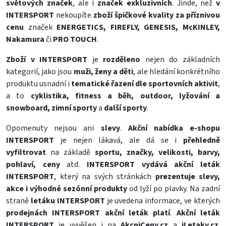
světových značek
, ale i
značek exkluzivních
. Jinde, než
v
INTERSPORT
nekoupíte
zboží špičkové kvality za příznivou
cenu
značek
ENERGETICS, FIREFLY, GENESIS, McKINLEY,
Nakamura
či
PRO TOUCH
.
Zboží v INTERSPORT
je
rozděleno
nejen do základních
kategorií, jako jsou
muži, ženy a děti
, ale hledání konkrétního
produktu usnadní i
tematické řazení dle sportovních aktivit
,
a to
cyklistika, fitness a běh, outdoor, lyžování a
snowboard, zimní sporty
a
další sporty
.
Opomenuty nejsou ani
slevy
.
Akční nabídka e-shopu
INTERSPORT
je nejen lákavá, ale dá se i
přehledně
vyfiltrovat
na základě
sportu, značky, velikosti, barvy,
pohlaví, ceny
atd.
INTERSPORT vydává akční leták
INTERSPORT
, který na svých stránkách
prezentuje slevy,
akce i výhodné sezónní produkty
od lyží po plavky. Na zadní
straně
letáku INTERSPORT
je uvedena informace, ve kterých
prodejnách INTERSPORT akční leták platí
.
Akční leták
INTERSPORT
je vyvěšen i na
AkcniCeny.cz
a
iLetaky.cz
.