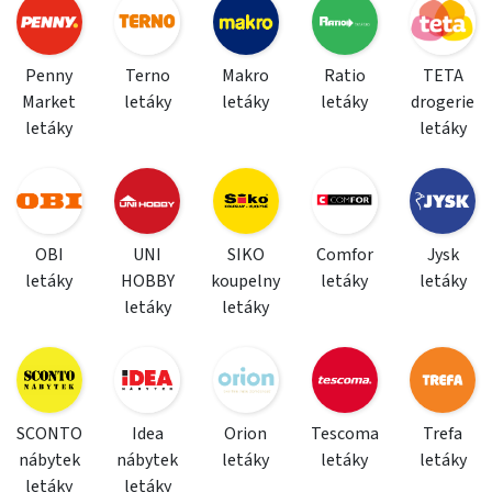
Penny
Terno
Makro
Ratio
TETA
Market
letáky
letáky
letáky
drogerie
letáky
letáky
OBI
UNI
SIKO
Comfor
Jysk
letáky
HOBBY
koupelny
letáky
letáky
letáky
letáky
SCONTO
Idea
Orion
Tescoma
Trefa
nábytek
nábytek
letáky
letáky
letáky
letáky
letáky