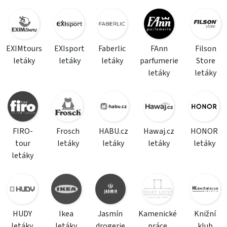
EXIMtours
EXIsport
Faberlic
FAnn
Filson
letáky
letáky
letáky
parfumerie
Store
letáky
letáky
FIRO-
Frosch
HABU.cz
Hawaj.cz
HONOR
tour
letáky
letáky
letáky
letáky
letáky
HUDY
Ikea
Jasmín
Kamenické
Knižní
letáky
letáky
drogerie
práce
klub