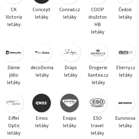
CK
Concept
Conrad.cz
COOP
Čedok
Victoria
letáky
letáky
družstvo
letáky
letáky
HB
letáky
Dáme
decoDoma
Draps
Drogerie
Eberry.cz
jídlo
letáky
letáky
Xantea.cz
letáky
letáky
letáky
Eiffel
Emos
Enapo
ESO
Euronova
Optic
letáky
letáky
travel
letáky
letáky
letáky