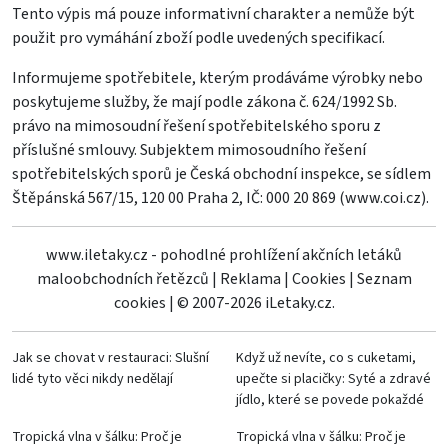
Tento výpis má pouze informativní charakter a nemůže být
použit pro vymáhání zboží podle uvedených specifikací.
Informujeme spotřebitele, kterým prodáváme výrobky nebo
poskytujeme služby, že mají podle zákona č. 624/1992 Sb.
právo na mimosoudní řešení spotřebitelského sporu z
příslušné smlouvy. Subjektem mimosoudního řešení
spotřebitelských sporů je Česká obchodní inspekce, se sídlem
Štěpánská 567/15, 120 00 Praha 2, IČ: 000 20 869 (
www.coi.cz
).
www.iletaky.cz - pohodlné prohlížení akčních letáků
maloobchodních řetězců
|
Reklama
|
Cookies
|
Seznam
cookies
|
© 2007-2026 iLetaky.cz.
Jak se chovat v restauraci: Slušní
Když už nevíte, co s cuketami,
lidé tyto věci nikdy nedělají
upečte si placičky: Syté a zdravé
jídlo, které se povede pokaždé
Tropická vlna v šálku: Proč je
Tropická vlna v šálku: Proč je