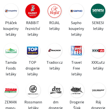
Ptáček
RABBIT
ROJAL
Sapho
SENESI
koupelny
řeznictví
letáky
koupelny
letáky
letáky
letáky
letáky
Tamda
TOP
Tradior.cz
Travel
XXXLutz
Foods
drogerie
letáky
Free
letáky
letáky
letáky
letáky
ZEMAN
Rossmann
dm
Drogerie
Ráj
maso-
letáky
drogerie
Šlak
drogerie