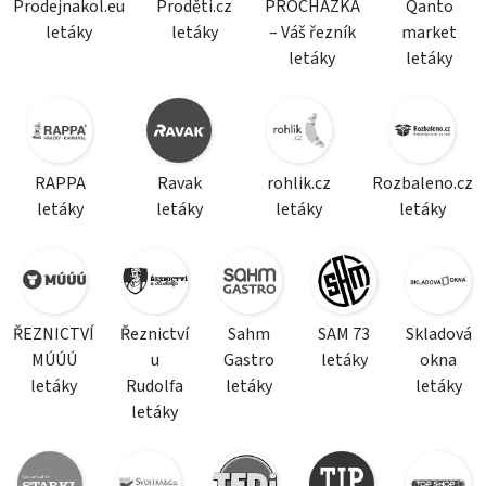
Prodejnakol.eu
Proděti.cz
PROCHÁZKA
Qanto
letáky
letáky
– Váš řezník
market
letáky
letáky
RAPPA
Ravak
rohlik.cz
Rozbaleno.cz
letáky
letáky
letáky
letáky
ŘEZNICTVÍ
Řeznictví
Sahm
SAM 73
Skladová
MÚÚÚ
u
Gastro
letáky
okna
letáky
Rudolfa
letáky
letáky
letáky