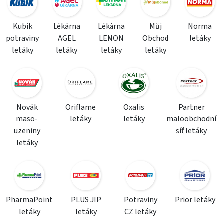
Kubík
Lékárna
Lékárna
Můj
Norma
potraviny
AGEL
LEMON
Obchod
letáky
letáky
letáky
letáky
letáky
Novák
Oriflame
Oxalis
Partner
maso-
letáky
letáky
maloobchodní
uzeniny
síť letáky
letáky
PharmaPoint
PLUS JIP
Potraviny
Prior letáky
letáky
letáky
CZ letáky