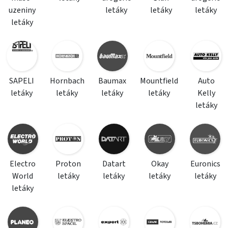
uzeniny
letáky
letáky
letáky
letáky
SAPELI
Hornbach
Baumax
Mountfield
Auto
letáky
letáky
letáky
letáky
Kelly
letáky
Electro
Proton
Datart
Okay
Euronics
World
letáky
letáky
letáky
letáky
letáky