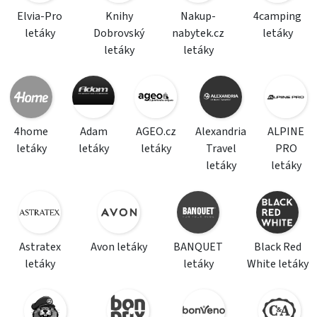
Elvia-Pro
Knihy
Nakup-
4camping
letáky
Dobrovský
nabytek.cz
letáky
letáky
letáky
4home
Adam
AGEO.cz
Alexandria
ALPINE
letáky
letáky
letáky
Travel
PRO
letáky
letáky
Astratex
Avon letáky
BANQUET
Black Red
letáky
letáky
White letáky