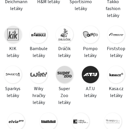
Deichmann
H&M letáky
Sportisimo
Takko
letáky
letáky
fashion
letáky
KIK
Bambule
Dráčik
Pompo
Firststop
letáky
letáky
letáky
letáky
letáky
Sparkys
Wiky
Super
A.T.U
Kasa.cz
letáky
hračky
Zoo
letáky
letáky
letáky
letáky