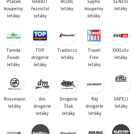
Ptáček
RABBIT
ROJAL
Sapho
SENESI
koupelny
řeznictví
letáky
koupelny
letáky
letáky
letáky
letáky
Tamda
TOP
Tradior.cz
Travel
XXXLutz
Foods
drogerie
letáky
Free
letáky
letáky
letáky
letáky
Rossmann
dm
Drogerie
Ráj
SAPELI
letáky
drogerie
Šlak
drogerie
letáky
letáky
letáky
letáky