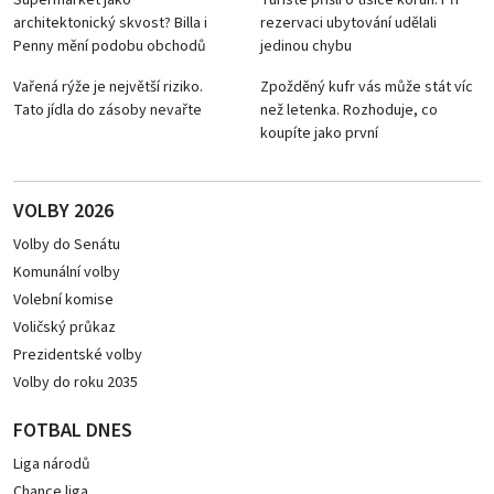
Supermarket jako
Turisté přišli o tisíce korun. Při
architektonický skvost? Billa i
rezervaci ubytování udělali
Penny mění podobu obchodů
jedinou chybu
Vařená rýže je největší riziko.
Zpožděný kufr vás může stát víc
Tato jídla do zásoby nevařte
než letenka. Rozhoduje, co
koupíte jako první
VOLBY 2026
Volby do Senátu
Komunální volby
Volební komise
Voličský průkaz
Prezidentské volby
Volby do roku 2035
FOTBAL DNES
Liga národů
Chance liga