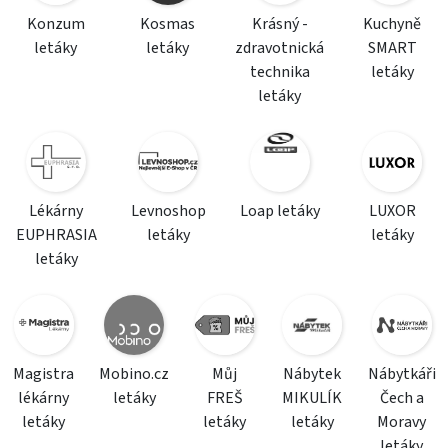
Konzum
Kosmas
Krásný -
Kuchyně
letáky
letáky
zdravotnická
SMART
technika
letáky
letáky
Lékárny
Levnoshop
Loap letáky
LUXOR
EUPHRASIA
letáky
letáky
letáky
Magistra
Mobino.cz
Můj
Nábytek
Nábytkáři
lékárny
letáky
FREŠ
MIKULÍK
Čech a
letáky
letáky
letáky
Moravy
letáky