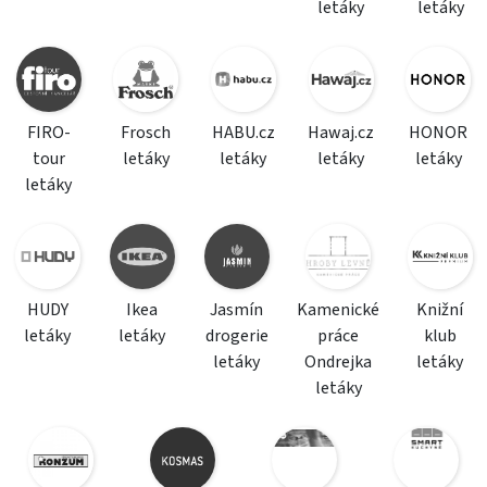
letáky
letáky
FIRO-
Frosch
HABU.cz
Hawaj.cz
HONOR
tour
letáky
letáky
letáky
letáky
letáky
HUDY
Ikea
Jasmín
Kamenické
Knižní
letáky
letáky
drogerie
práce
klub
letáky
Ondrejka
letáky
letáky