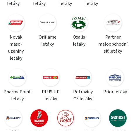
letáky
letáky
letáky
letáky
Novák
Oriflame
Oxalis
Partner
maso-
letáky
letáky
maloobchodní
uzeniny
síť letáky
letáky
PharmaPoint
PLUS JIP
Potraviny
Prior letáky
letáky
letáky
CZ letáky