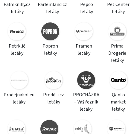
Palmknihy.cz
Parfemland.cz
Pepco
Pet Center
letáky
letáky
letáky
letáky
Petrklíč
Popron
Pramen
Prima
letáky
letáky
letáky
Drogerie
letáky
Prodejnakol.eu
Proděti.cz
PROCHÁZKA
Qanto
letáky
letáky
– Váš řezník
market
letáky
letáky