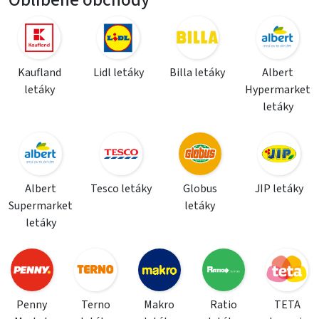
Oblíbené obchody
Kaufland
Lidl letáky
Billa letáky
Albert
letáky
Hypermarket
letáky
Albert
Tesco letáky
Globus
JIP letáky
Supermarket
letáky
letáky
Penny
Terno
Makro
Ratio
TETA