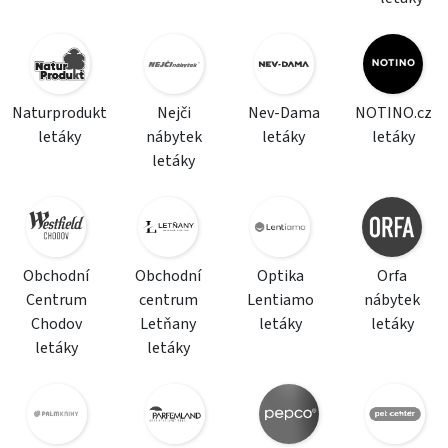
Naturprodukt
Nejči
Nev-Dama
NOTINO.cz
letáky
nábytek
letáky
letáky
letáky
Obchodní
Obchodní
Optika
Orfa
Centrum
centrum
Lentiamo
nábytek
Chodov
Letňany
letáky
letáky
letáky
letáky