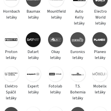
Hornbach
Baumax
Mountfield
Auto
Electro
letáky
letáky
letáky
Kelly
World
letáky
letáky
Proton
Datart
Okay
Euronics
Planeo
letáky
letáky
letáky
letáky
letáky
Elektro
Expert
Fotolab
T.S.
Mobelix
Spáčil
letáky
letáky
Bohemia
letáky
letáky
letáky