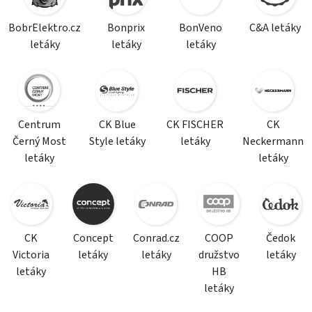
BobrElektro.cz
Bonprix
BonVeno
C&A letáky
letáky
letáky
letáky
Centrum
CK Blue
CK FISCHER
CK
Černý Most
Style letáky
letáky
Neckermann
letáky
letáky
CK
Concept
Conrad.cz
COOP
Čedok
Victoria
letáky
letáky
družstvo
letáky
letáky
HB
letáky