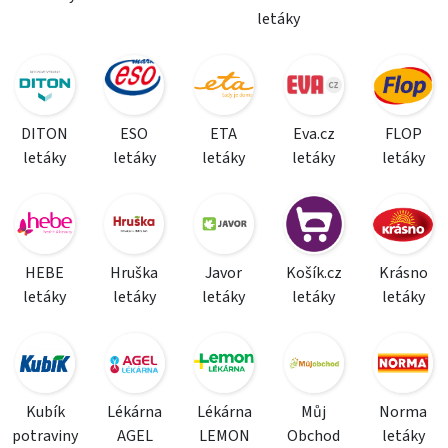
letáky
DITON
ESO
ETA
Eva.cz
FLOP
letáky
letáky
letáky
letáky
letáky
HEBE
Hruška
Javor
Košík.cz
Krásno
letáky
letáky
letáky
letáky
letáky
Kubík
Lékárna
Lékárna
Můj
Norma
potraviny
AGEL
LEMON
Obchod
letáky