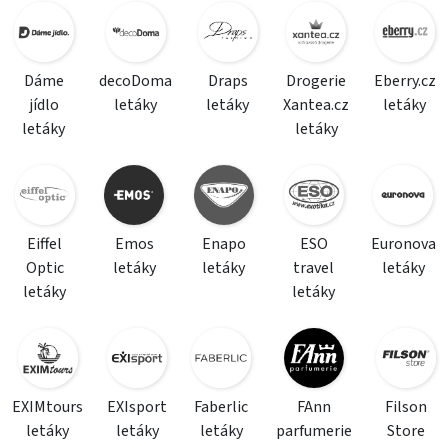
Dáme
decoDoma
Draps
Drogerie
Eberry.cz
jídlo
letáky
letáky
Xantea.cz
letáky
letáky
letáky
Eiffel
Emos
Enapo
ESO
Euronova
Optic
letáky
letáky
travel
letáky
letáky
letáky
EXIMtours
EXIsport
Faberlic
FAnn
Filson
letáky
letáky
letáky
parfumerie
Store