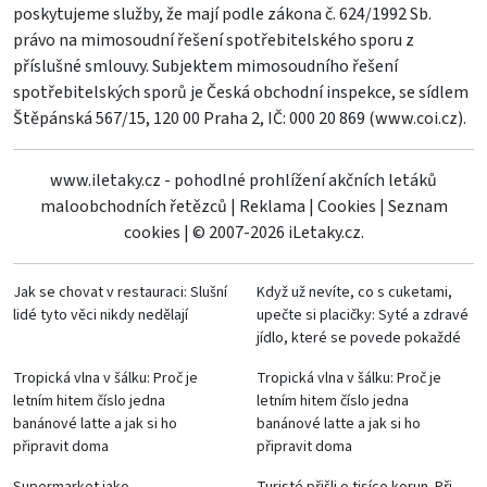
poskytujeme služby, že mají podle zákona č. 624/1992 Sb.
právo na mimosoudní řešení spotřebitelského sporu z
příslušné smlouvy. Subjektem mimosoudního řešení
spotřebitelských sporů je Česká obchodní inspekce, se sídlem
Štěpánská 567/15, 120 00 Praha 2, IČ: 000 20 869 (
www.coi.cz
).
www.iletaky.cz - pohodlné prohlížení akčních letáků
maloobchodních řetězců
|
Reklama
|
Cookies
|
Seznam
cookies
|
© 2007-2026 iLetaky.cz.
Jak se chovat v restauraci: Slušní
Když už nevíte, co s cuketami,
lidé tyto věci nikdy nedělají
upečte si placičky: Syté a zdravé
jídlo, které se povede pokaždé
Tropická vlna v šálku: Proč je
Tropická vlna v šálku: Proč je
letním hitem číslo jedna
letním hitem číslo jedna
banánové latte a jak si ho
banánové latte a jak si ho
připravit doma
připravit doma