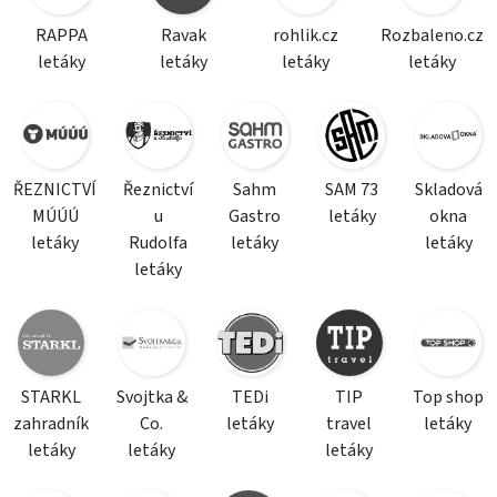
RAPPA
Ravak
rohlik.cz
Rozbaleno.cz
letáky
letáky
letáky
letáky
ŘEZNICTVÍ
Řeznictví
Sahm
SAM 73
Skladová
MÚÚÚ
u
Gastro
letáky
okna
letáky
Rudolfa
letáky
letáky
letáky
STARKL
Svojtka &
TEDi
TIP
Top shop
zahradník
Co.
letáky
travel
letáky
letáky
letáky
letáky