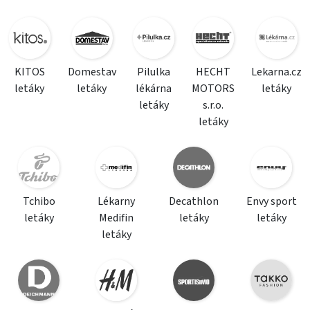
KITOS
Domestav
Pilulka
HECHT
Lekarna.cz
letáky
letáky
lékárna
MOTORS
letáky
letáky
s.r.o.
letáky
Tchibo
Lékarny
Decathlon
Envy sport
letáky
Medifin
letáky
letáky
letáky