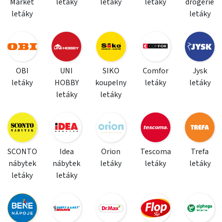
Market
letáky
letáky
letáky
drogerie
letáky
letáky
OBI
UNI
SIKO
Comfor
Jysk
letáky
HOBBY
koupelny
letáky
letáky
letáky
letáky
SCONTO
Idea
Orion
Tescoma
Trefa
nábytek
nábytek
letáky
letáky
letáky
letáky
letáky