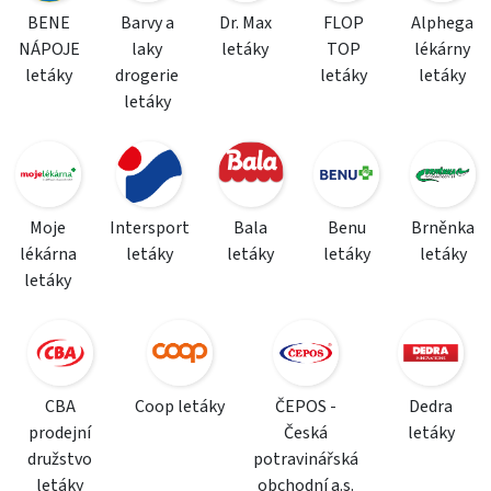
BENE
Barvy a
Dr. Max
FLOP
Alphega
NÁPOJE
laky
letáky
TOP
lékárny
letáky
drogerie
letáky
letáky
letáky
Moje
Intersport
Bala
Benu
Brněnka
lékárna
letáky
letáky
letáky
letáky
letáky
CBA
Coop letáky
ČEPOS -
Dedra
prodejní
Česká
letáky
družstvo
potravinářská
letáky
obchodní a.s.