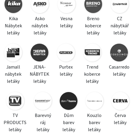
Kika
Asko
Vesna
Breno
CZ
Nábytek
nábytek
letáky
koberce
nábytkář
letáky
letáky
letáky
letáky
Jamall
JENA-
Purtex
Trend
Casarredo
nábytek
NÁBYTEK
letáky
koberce
letáky
letáky
letáky
letáky
TV
Barevný
Dům
Kouzlo
Červa
PRODUCTS
ráj
barev
barev
letáky
letáky
letáky
letáky
letáky