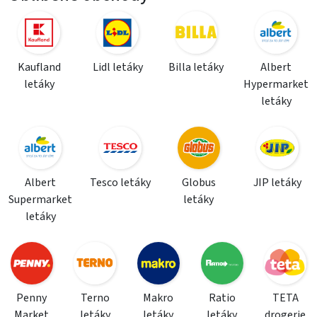
Kaufland
Lidl letáky
Billa letáky
Albert
letáky
Hypermarket
letáky
Albert
Tesco letáky
Globus
JIP letáky
Supermarket
letáky
letáky
Penny
Terno
Makro
Ratio
TETA
Market
letáky
letáky
letáky
drogerie