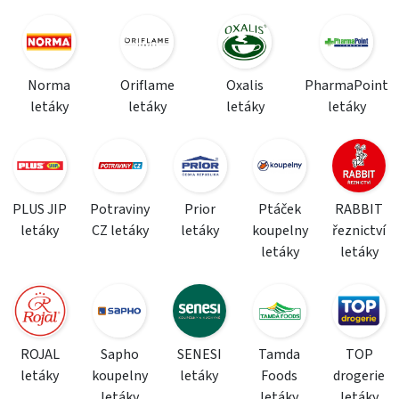
Norma
Oriflame
Oxalis
PharmaPoint
letáky
letáky
letáky
letáky
PLUS JIP
Potraviny
Prior
Ptáček
RABBIT
letáky
CZ letáky
letáky
koupelny
řeznictví
letáky
letáky
ROJAL
Sapho
SENESI
Tamda
TOP
letáky
koupelny
letáky
Foods
drogerie
letáky
letáky
letáky