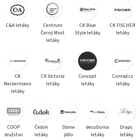
C&A letáky
Centrum
CK Blue
CK FISCHER
Černý Most
Style letáky
letáky
letáky
CK
CK Victoria
Concept
Conrad.cz
Neckermann
letáky
letáky
letáky
letáky
COOP
Čedok
Dáme
decoDoma
Draps
družstvo
letáky
jídlo
letáky
letáky