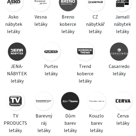
Asko
Vesna
Breno
CZ
Jamall
nábytek
letáky
koberce
nábytkář
nábytek
letáky
letáky
letáky
letáky
JENA-
Purtex
Trend
Casarredo
NÁBYTEK
letáky
koberce
letáky
letáky
letáky
TV
Barevný
Dům
Kouzlo
Červa
PRODUCTS
ráj
barev
barev
letáky
letáky
letáky
letáky
letáky