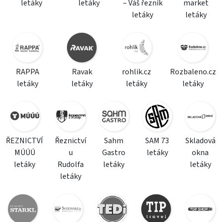
letáky
letáky
– Váš řezník
market
letáky
letáky
RAPPA
Ravak
rohlik.cz
Rozbaleno.cz
letáky
letáky
letáky
letáky
ŘEZNICTVÍ
Řeznictví
Sahm
SAM 73
Skladová
MÚÚÚ
u
Gastro
letáky
okna
letáky
Rudolfa
letáky
letáky
letáky