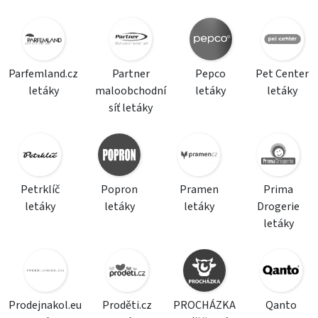
Parfemland.cz
Partner
Pepco
Pet Center
letáky
maloobchodní
letáky
letáky
síť letáky
Petrklíč
Popron
Pramen
Prima
letáky
letáky
letáky
Drogerie
letáky
Prodejnakol.eu
Proděti.cz
PROCHÁZKA
Qanto