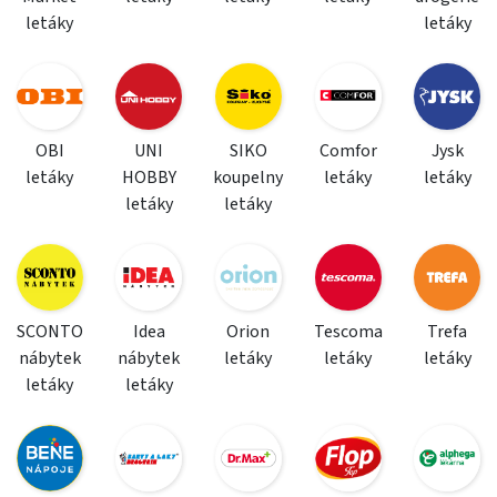
letáky
letáky
OBI
UNI
SIKO
Comfor
Jysk
letáky
HOBBY
koupelny
letáky
letáky
letáky
letáky
SCONTO
Idea
Orion
Tescoma
Trefa
nábytek
nábytek
letáky
letáky
letáky
letáky
letáky