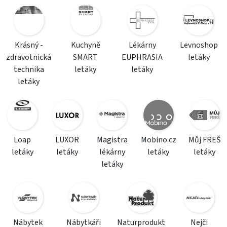
Krásný -
Kuchyně
Lékárny
Levnoshop
zdravotnická
SMART
EUPHRASIA
letáky
technika
letáky
letáky
letáky
Loap
LUXOR
Magistra
Mobino.cz
Můj FREŠ
letáky
letáky
lékárny
letáky
letáky
letáky
Nábytek
Nábytkáři
Naturprodukt
Nejči