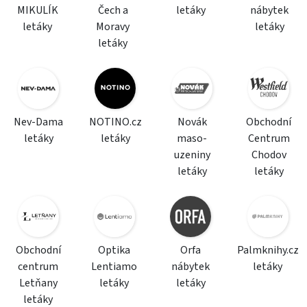
MIKULÍK
Čech a
letáky
nábytek
letáky
Moravy
letáky
letáky
Nev-Dama
NOTINO.cz
Novák
Obchodní
letáky
letáky
maso-
Centrum
uzeniny
Chodov
letáky
letáky
Obchodní
Optika
Orfa
Palmknihy.cz
centrum
Lentiamo
nábytek
letáky
Letňany
letáky
letáky
letáky