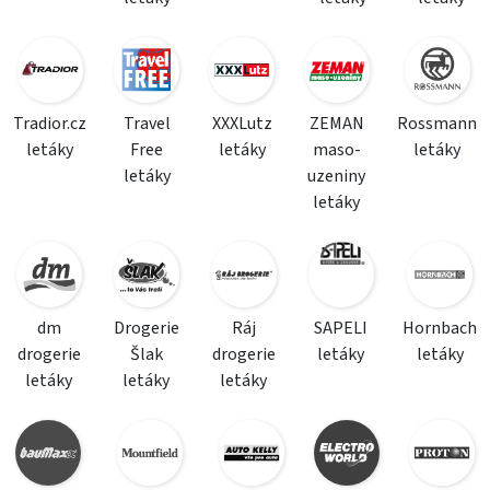
Tradior.cz
Travel
XXXLutz
ZEMAN
Rossmann
letáky
Free
letáky
maso-
letáky
letáky
uzeniny
letáky
dm
Drogerie
Ráj
SAPELI
Hornbach
drogerie
Šlak
drogerie
letáky
letáky
letáky
letáky
letáky