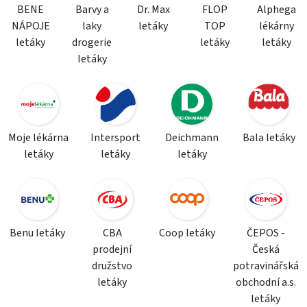
BENE
Barvy a
Dr. Max
FLOP
Alphega
NÁPOJE
laky
letáky
TOP
lékárny
letáky
drogerie
letáky
letáky
letáky
Moje lékárna
Intersport
Deichmann
Bala letáky
letáky
letáky
letáky
Benu letáky
CBA
Coop letáky
ČEPOS -
prodejní
Česká
družstvo
potravinářská
letáky
obchodní a.s.
letáky