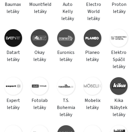
Baumax
Mountfield
Auto
Electro
Proton
letáky
letáky
Kelly
World
letáky
letáky
letáky
Datart
Okay
Euronics
Planeo
Elektro
letáky
letáky
letáky
letáky
Spáčil
letáky
Expert
Fotolab
T.S.
Mobelix
Kika
letáky
letáky
Bohemia
letáky
Nábytek
letáky
letáky