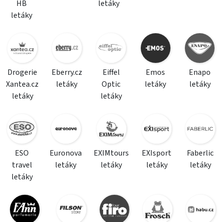
HB
letáky
letáky
Drogerie
Eberry.cz
Eiffel
Emos
Enapo
Xantea.cz
letáky
Optic
letáky
letáky
letáky
letáky
ESO
Euronova
EXIMtours
EXIsport
Faberlic
travel
letáky
letáky
letáky
letáky
letáky