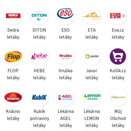
Dedra
DITON
ESO
ETA
Eva.cz
letáky
letáky
letáky
letáky
letáky
FLOP
HEBE
Hruška
Javor
Košík.cz
letáky
letáky
letáky
letáky
letáky
Krásno
Kubík
Lékárna
Lékárna
Můj
letáky
potraviny
AGEL
LEMON
Obchod
letáky
letáky
letáky
letáky