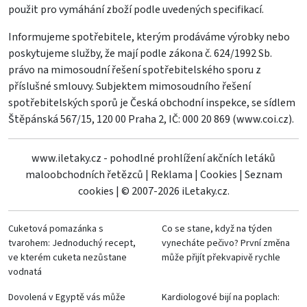
použit pro vymáhání zboží podle uvedených specifikací.
Informujeme spotřebitele, kterým prodáváme výrobky nebo
poskytujeme služby, že mají podle zákona č. 624/1992 Sb.
právo na mimosoudní řešení spotřebitelského sporu z
příslušné smlouvy. Subjektem mimosoudního řešení
spotřebitelských sporů je Česká obchodní inspekce, se sídlem
Štěpánská 567/15, 120 00 Praha 2, IČ: 000 20 869 (
www.coi.cz
).
www.iletaky.cz - pohodlné prohlížení akčních letáků
maloobchodních řetězců
|
Reklama
|
Cookies
|
Seznam
cookies
|
© 2007-2026 iLetaky.cz.
Cuketová pomazánka s
Co se stane, když na týden
tvarohem: Jednoduchý recept,
vynecháte pečivo? První změna
ve kterém cuketa nezůstane
může přijít překvapivě rychle
vodnatá
Dovolená v Egyptě vás může
Kardiologové bijí na poplach: