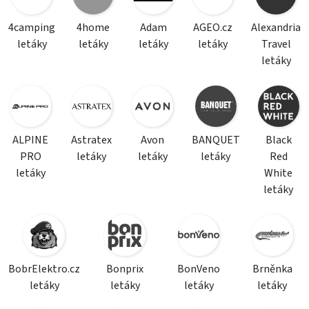
4camping
4home
Adam
AGEO.cz
Alexandria
letáky
letáky
letáky
letáky
Travel
letáky
ALPINE
Astratex
Avon
BANQUET
Black
PRO
letáky
letáky
letáky
Red
letáky
White
letáky
BobrElektro.cz
Bonprix
BonVeno
Brněnka
letáky
letáky
letáky
letáky