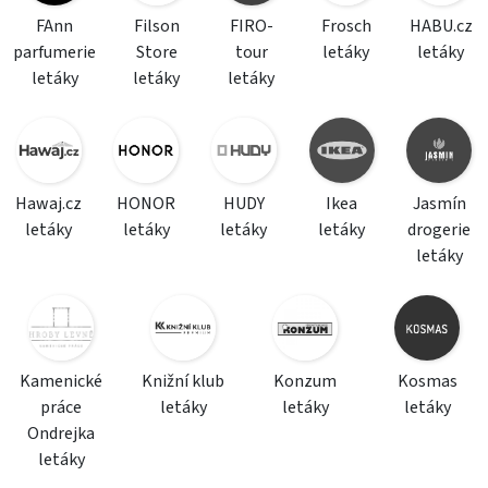
FAnn
Filson
FIRO-
Frosch
HABU.cz
parfumerie
Store
tour
letáky
letáky
letáky
letáky
letáky
Hawaj.cz
HONOR
HUDY
Ikea
Jasmín
letáky
letáky
letáky
letáky
drogerie
letáky
Kamenické
Knižní klub
Konzum
Kosmas
práce
letáky
letáky
letáky
Ondrejka
letáky