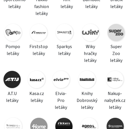
letáky
fashion
letáky
letáky
letáky
letáky
Pompo
Firststop
Sparkys
Wiky
Super
letáky
letáky
letáky
hračky
Zoo
letáky
letáky
A.T.U
Kasa.cz
Elvia-
Knihy
Nakup-
letáky
letáky
Pro
Dobrovský
nabytek.cz
letáky
letáky
letáky