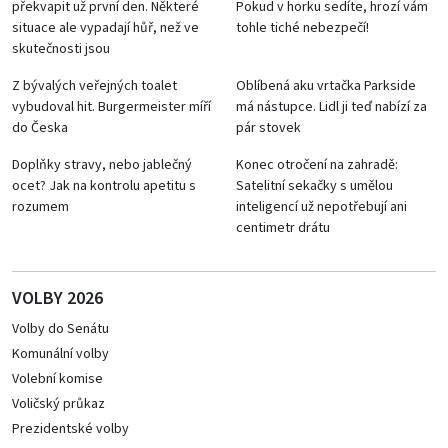
překvapit už první den. Některé
Pokud v horku sedíte, hrozí vám
situace ale vypadají hůř, než ve
tohle tiché nebezpečí!
skutečnosti jsou
Z bývalých veřejných toalet
Oblíbená aku vrtačka Parkside
vybudoval hit. Burgermeister míří
má nástupce. Lidl ji teď nabízí za
do Česka
pár stovek
Doplňky stravy, nebo jablečný
Konec otročení na zahradě:
ocet? Jak na kontrolu apetitu s
Satelitní sekačky s umělou
rozumem
inteligencí už nepotřebují ani
centimetr drátu
VOLBY 2026
Volby do Senátu
Komunální volby
Volební komise
Voličský průkaz
Prezidentské volby