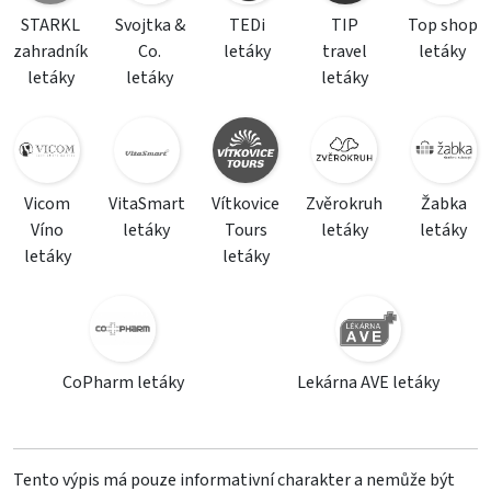
STARKL
Svojtka &
TEDi
TIP
Top shop
zahradník
Co.
letáky
travel
letáky
letáky
letáky
letáky
Vicom
VitaSmart
Vítkovice
Zvěrokruh
Žabka
Víno
letáky
Tours
letáky
letáky
letáky
letáky
CoPharm letáky
Lekárna AVE letáky
Tento výpis má pouze informativní charakter a nemůže být