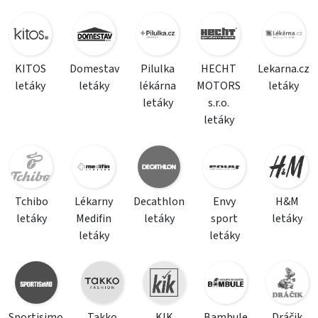
KITOS
Domestav
Pilulka
HECHT
Lekarna.cz
letáky
letáky
lékárna
MOTORS
letáky
letáky
s.r.o.
letáky
Tchibo
Lékarny
Decathlon
Envy
H&M
letáky
Medifin
letáky
sport
letáky
letáky
letáky
Sportisimo
Takko
KIK
Bambule
Dráčik