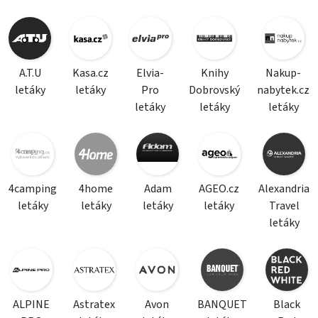
A.T.U
Kasa.cz
Elvia-
Knihy
Nakup-
letáky
letáky
Pro
Dobrovský
nabytek.cz
letáky
letáky
letáky
4camping
4home
Adam
AGEO.cz
Alexandria
letáky
letáky
letáky
letáky
Travel
letáky
ALPINE
Astratex
Avon
BANQUET
Black