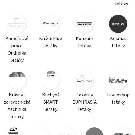
letáky
Kamenické
Knižní klub
Konzum
Kosmas
práce
letáky
letáky
letáky
Ondrejka
letáky
Krásný -
Kuchyně
Lékárny
Levnoshop
zdravotnická
SMART
EUPHRASIA
letáky
technika
letáky
letáky
letáky