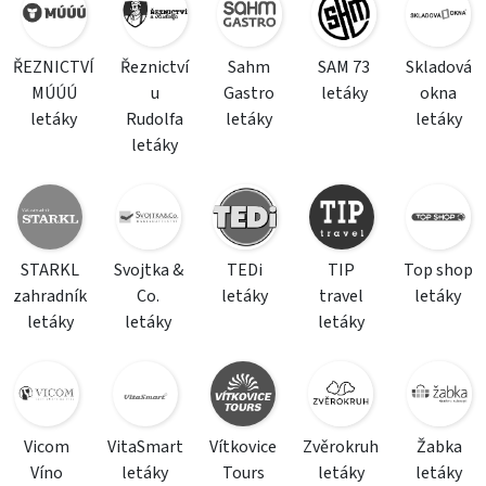
ŘEZNICTVÍ
Řeznictví
Sahm
SAM 73
Skladová
MÚÚÚ
u
Gastro
letáky
okna
letáky
Rudolfa
letáky
letáky
letáky
STARKL
Svojtka &
TEDi
TIP
Top shop
zahradník
Co.
letáky
travel
letáky
letáky
letáky
letáky
Vicom
VitaSmart
Vítkovice
Zvěrokruh
Žabka
Víno
letáky
Tours
letáky
letáky