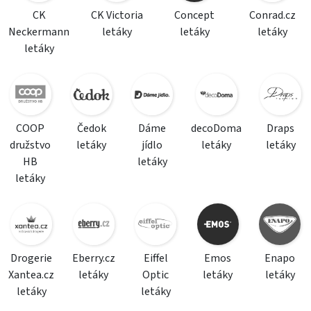
CK
CK Victoria
Concept
Conrad.cz
Neckermann
letáky
letáky
letáky
letáky
COOP
Čedok
Dáme
decoDoma
Draps
družstvo
letáky
jídlo
letáky
letáky
HB
letáky
letáky
Drogerie
Eberry.cz
Eiffel
Emos
Enapo
Xantea.cz
letáky
Optic
letáky
letáky
letáky
letáky