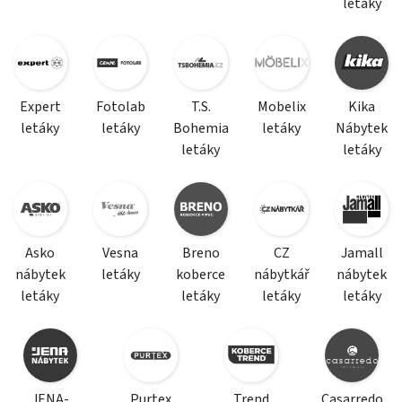
letáky
Expert
Fotolab
T.S.
Mobelix
Kika
letáky
letáky
Bohemia
letáky
Nábytek
letáky
letáky
Asko
Vesna
Breno
CZ
Jamall
nábytek
letáky
koberce
nábytkář
nábytek
letáky
letáky
letáky
letáky
JENA-
Purtex
Trend
Casarredo