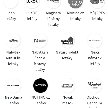
Loap
LUXOR
Magistra
Mobino.cz
Můj FREŠ
letáky
letáky
lékárny
letáky
letáky
letáky
Nábytek
Nábytkáři
Naturprodukt
Nejči
MIKULÍK
Čech a
letáky
nábytek
letáky
Moravy
letáky
letáky
Nev-Dama
NOTINO.cz
Novák
Obchodní
letáky
letáky
maso-
Centrum