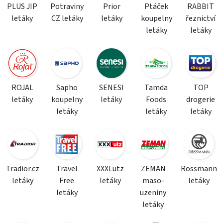
PLUS JIP
Potraviny
Prior
Ptáček
RABBIT
letáky
CZ letáky
letáky
koupelny
řeznictví
letáky
letáky
ROJAL
Sapho
SENESI
Tamda
TOP
letáky
koupelny
letáky
Foods
drogerie
letáky
letáky
letáky
Tradior.cz
Travel
XXXLutz
ZEMAN
Rossmann
letáky
Free
letáky
maso-
letáky
letáky
uzeniny
letáky