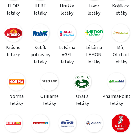
FLOP
HEBE
Hruška
Javor
Košík.cz
letáky
letáky
letáky
letáky
letáky
Krásno
Kubík
Lékárna
Lékárna
Můj
letáky
potraviny
AGEL
LEMON
Obchod
letáky
letáky
letáky
letáky
Norma
Oriflame
Oxalis
PharmaPoint
letáky
letáky
letáky
letáky