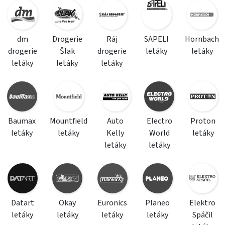
dm
Drogerie
Ráj
SAPELI
Hornbach
drogerie
Šlak
drogerie
letáky
letáky
letáky
letáky
letáky
Baumax
Mountfield
Auto
Electro
Proton
letáky
letáky
Kelly
World
letáky
letáky
letáky
Datart
Okay
Euronics
Planeo
Elektro
letáky
letáky
letáky
letáky
Spáčil