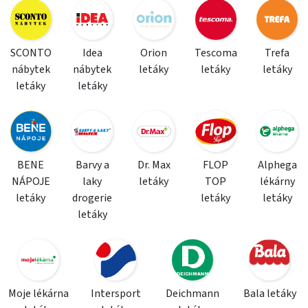
SCONTO
Idea
Orion
Tescoma
Trefa
nábytek
nábytek
letáky
letáky
letáky
letáky
letáky
BENE
Barvy a
Dr. Max
FLOP
Alphega
NÁPOJE
laky
letáky
TOP
lékárny
letáky
drogerie
letáky
letáky
letáky
Moje lékárna
Intersport
Deichmann
Bala letáky