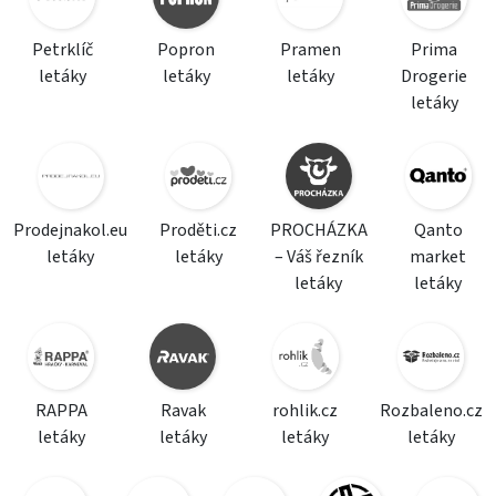
Petrklíč
Popron
Pramen
Prima
letáky
letáky
letáky
Drogerie
letáky
Prodejnakol.eu
Proděti.cz
PROCHÁZKA
Qanto
letáky
letáky
– Váš řezník
market
letáky
letáky
RAPPA
Ravak
rohlik.cz
Rozbaleno.cz
letáky
letáky
letáky
letáky