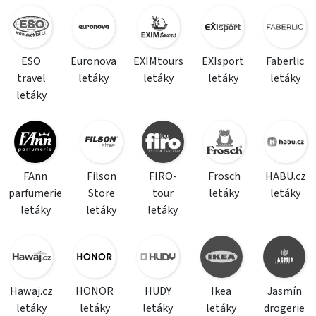
ESO
Euronova
EXIMtours
EXIsport
Faberlic
travel
letáky
letáky
letáky
letáky
letáky
FAnn
Filson
FIRO-
Frosch
HABU.cz
parfumerie
Store
tour
letáky
letáky
letáky
letáky
letáky
Hawaj.cz
HONOR
HUDY
Ikea
Jasmín
letáky
letáky
letáky
letáky
drogerie