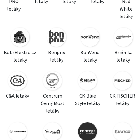
PRO
letáky
letáky
letáky
Red
letáky
White
letáky
BobrElektro.cz
Bonprix
BonVeno
Brněnka
letáky
letáky
letáky
letáky
C&A letáky
Centrum
CK Blue
CK FISCHER
Černý Most
Style letáky
letáky
letáky