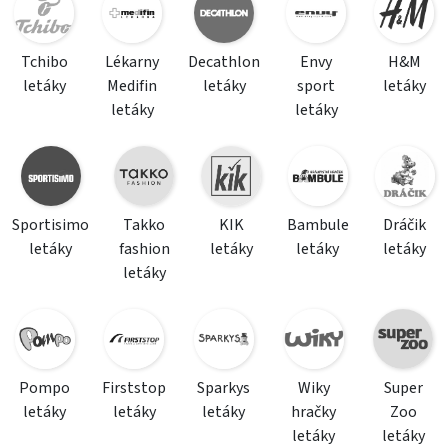
Tchibo
Lékarny
Decathlon
Envy
H&M
letáky
Medifin
letáky
sport
letáky
letáky
letáky
Sportisimo
Takko
KIK
Bambule
Dráčik
letáky
fashion
letáky
letáky
letáky
letáky
Pompo
Firststop
Sparkys
Wiky
Super
letáky
letáky
letáky
hračky
Zoo
letáky
letáky