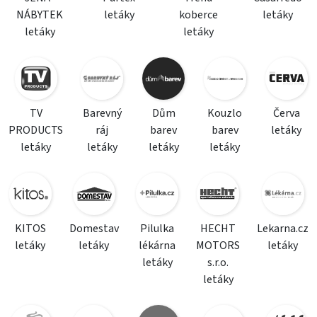
NÁBYTEK
letáky
koberce
letáky
letáky
letáky
TV
Barevný
Dům
Kouzlo
Červa
PRODUCTS
ráj
barev
barev
letáky
letáky
letáky
letáky
letáky
KITOS
Domestav
Pilulka
HECHT
Lekarna.cz
letáky
letáky
lékárna
MOTORS
letáky
letáky
s.r.o.
letáky