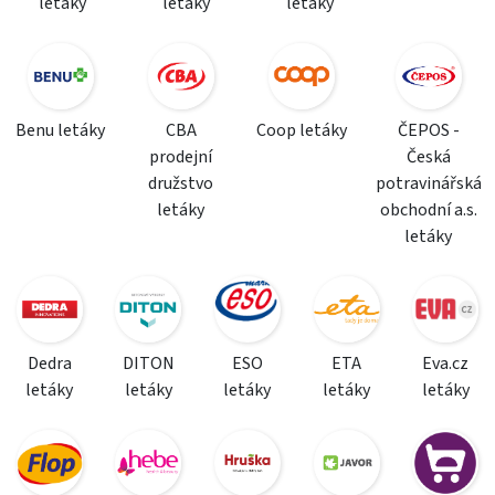
letáky
letáky
letáky
Benu letáky
CBA
Coop letáky
ČEPOS -
prodejní
Česká
družstvo
potravinářská
letáky
obchodní a.s.
letáky
Dedra
DITON
ESO
ETA
Eva.cz
letáky
letáky
letáky
letáky
letáky