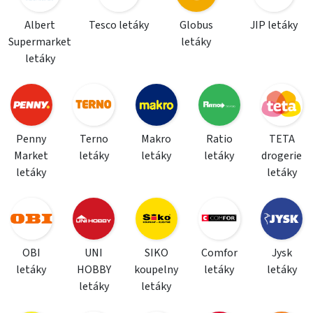
Albert
Tesco letáky
Globus
JIP letáky
Supermarket
letáky
letáky
Penny
Terno
Makro
Ratio
TETA
Market
letáky
letáky
letáky
drogerie
letáky
letáky
OBI
UNI
SIKO
Comfor
Jysk
letáky
HOBBY
koupelny
letáky
letáky
letáky
letáky