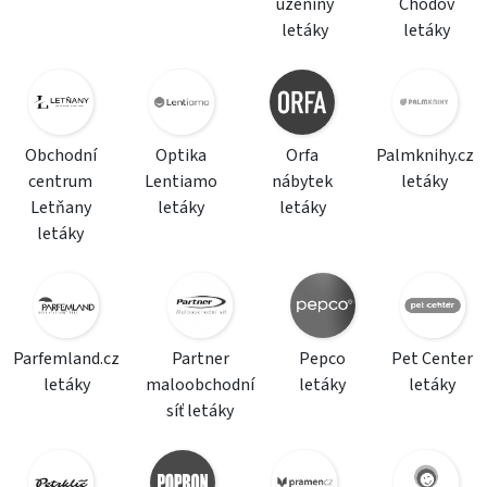
uzeniny
Chodov
letáky
letáky
Obchodní
Optika
Orfa
Palmknihy.cz
centrum
Lentiamo
nábytek
letáky
Letňany
letáky
letáky
letáky
Parfemland.cz
Partner
Pepco
Pet Center
letáky
maloobchodní
letáky
letáky
síť letáky