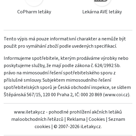
CoPharm letáky
Lekárna AVE letáky
Tento výpis má pouze informativní charakter a nemůže být
použit pro vymáhání zboží podle uvedených specifikací.
Informujeme spotřebitele, kterým prodáváme výrobky nebo
poskytujeme služby, že mají podle zákona č. 624/1992 Sb.
právo na mimosoudní řešení spotřebitelského sporu z
příslušné smlouvy. Subjektem mimosoudního řešení
spotřebitelských sporů je Česká obchodní inspekce, se sídlem
Štěpánská 567/15, 120 00 Praha 2, IČ: 000 20 869 (
www.coi.cz
).
www.iletaky.cz - pohodlné prohlížení akčních letáků
maloobchodních řetězců
|
Reklama
|
Cookies
|
Seznam
cookies
|
© 2007-2026 iLetaky.cz.