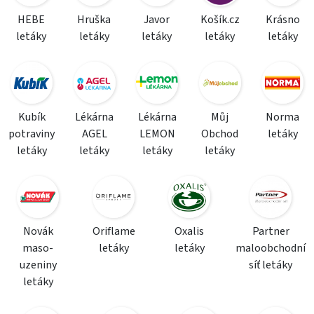
HEBE
Hruška
Javor
Košík.cz
Krásno
letáky
letáky
letáky
letáky
letáky
Kubík
Lékárna
Lékárna
Můj
Norma
potraviny
AGEL
LEMON
Obchod
letáky
letáky
letáky
letáky
letáky
Novák
Oriflame
Oxalis
Partner
maso-
letáky
letáky
maloobchodní
uzeniny
síť letáky
letáky