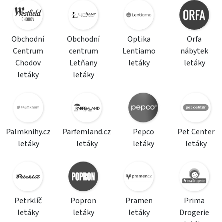
Obchodní
Obchodní
Optika
Orfa
Centrum
centrum
Lentiamo
nábytek
Chodov
Letňany
letáky
letáky
letáky
letáky
Palmknihy.cz
Parfemland.cz
Pepco
Pet Center
letáky
letáky
letáky
letáky
Petrklíč
Popron
Pramen
Prima
letáky
letáky
letáky
Drogerie