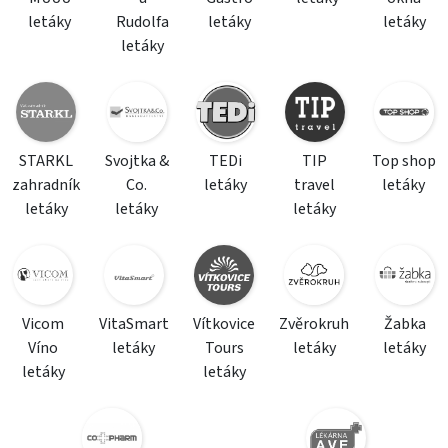
letáky
Rudolfa
letáky
letáky
letáky
STARKL
Svojtka &
TEDi
TIP
Top shop
zahradník
Co.
letáky
travel
letáky
letáky
letáky
letáky
Vicom
VitaSmart
Vítkovice
Zvěrokruh
Žabka
Víno
letáky
Tours
letáky
letáky
letáky
letáky