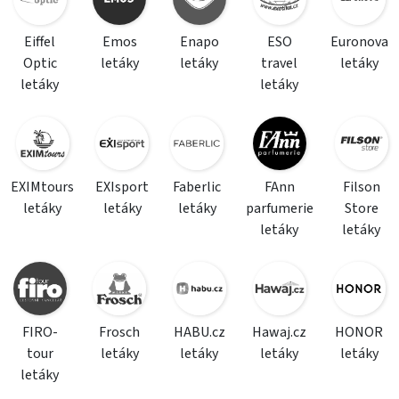
Eiffel
Emos
Enapo
ESO
Euronova
Optic
letáky
letáky
travel
letáky
letáky
letáky
EXIMtours
EXIsport
Faberlic
FAnn
Filson
letáky
letáky
letáky
parfumerie
Store
letáky
letáky
FIRO-
Frosch
HABU.cz
Hawaj.cz
HONOR
tour
letáky
letáky
letáky
letáky
letáky