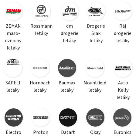
ZEMAN
Rossmann
dm
Drogerie
Ráj
maso-
letáky
drogerie
Šlak
drogerie
uzeniny
letáky
letáky
letáky
letáky
SAPELI
Hornbach
Baumax
Mountfield
Auto
letáky
letáky
letáky
letáky
Kelly
letáky
Electro
Proton
Datart
Okay
Euronics