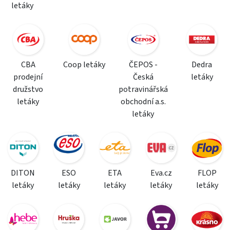
letáky
CBA
Coop letáky
ČEPOS -
Dedra
prodejní
Česká
letáky
družstvo
potravinářská
letáky
obchodní a.s.
letáky
DITON
ESO
ETA
Eva.cz
FLOP
letáky
letáky
letáky
letáky
letáky