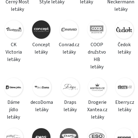
Černý Most
Style letáky
letáky
Neckermann
letáky
letáky
CK
Concept
Conrad.cz
COOP
Čedok
Victoria
letáky
letáky
družstvo
letáky
letáky
HB
letáky
Dáme
decoDoma
Draps
Drogerie
Eberry.cz
jídlo
letáky
letáky
Xantea.cz
letáky
letáky
letáky