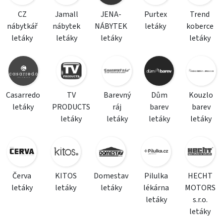
CZ
Jamall
JENA-
Purtex
Trend
nábytkář
nábytek
NÁBYTEK
letáky
koberce
letáky
letáky
letáky
letáky
Casarredo
TV
Barevný
Dům
Kouzlo
letáky
PRODUCTS
ráj
barev
barev
letáky
letáky
letáky
letáky
Červa
KITOS
Domestav
Pilulka
HECHT
letáky
letáky
letáky
lékárna
MOTORS
letáky
s.r.o.
letáky