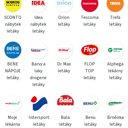
SCONTO
Idea
Orion
Tescoma
Trefa
nábytek
nábytek
letáky
letáky
letáky
letáky
letáky
BENE
Barvy a
Dr. Max
FLOP
Alphega
NÁPOJE
laky
letáky
TOP
lékárny
letáky
drogerie
letáky
letáky
letáky
Moje
Intersport
Bala
Benu
Brněnka
lékárna
letáky
letáky
letáky
letáky