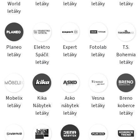
World
letáky
letáky
letáky
letáky
letáky
Planeo
Elektro
Expert
Fotolab
T.S.
letáky
Spáčil
letáky
letáky
Bohemia
letáky
letáky
Mobelix
Kika
Asko
Vesna
Breno
letáky
Nábytek
nábytek
letáky
koberce
letáky
letáky
letáky