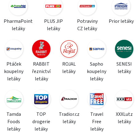
PharmaPoint
PLUS JIP
Potraviny
Prior letáky
letáky
letáky
CZ letáky
Ptáček
RABBIT
ROJAL
Sapho
SENESI
koupelny
řeznictví
letáky
koupelny
letáky
letáky
letáky
letáky
Tamda
TOP
Tradior.cz
Travel
XXXLutz
Foods
drogerie
letáky
Free
letáky
letáky
letáky
letáky