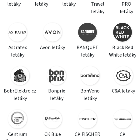
letáky
letáky
letáky
Travel
PRO
letáky
letáky
Astratex
Avon letáky
BANQUET
Black Red
letáky
letáky
White letáky
BobrElektro.cz
Bonprix
BonVeno
C&A letáky
letáky
letáky
letáky
Centrum
CK Blue
CK FISCHER
CK