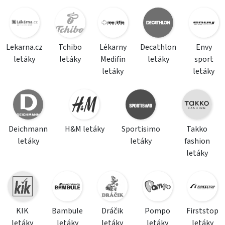
Lekarna.cz
Tchibo
Lékarny
Decathlon
Envy
letáky
letáky
Medifin
letáky
sport
letáky
letáky
Deichmann
H&M letáky
Sportisimo
Takko
letáky
letáky
fashion
letáky
KIK
Bambule
Dráčik
Pompo
Firststop
letáky
letáky
letáky
letáky
letáky