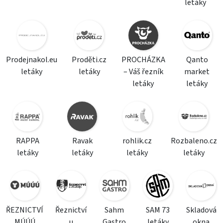
letáky
Prodejnakol.eu
Proděti.cz
PROCHÁZKA
Qanto
letáky
letáky
– Váš řezník
market
letáky
letáky
RAPPA
Ravak
rohlik.cz
Rozbaleno.cz
letáky
letáky
letáky
letáky
ŘEZNICTVÍ
Řeznictví
Sahm
SAM 73
Skladová
MÚÚÚ
u
Gastro
letáky
okna