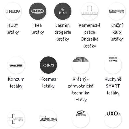
HUDY
Ikea
Jasmín
Kamenické
Knižní
letáky
letáky
drogerie
práce
klub
letáky
Ondrejka
letáky
letáky
Konzum
Kosmas
Krásný -
Kuchyně
letáky
letáky
zdravotnická
SMART
technika
letáky
letáky