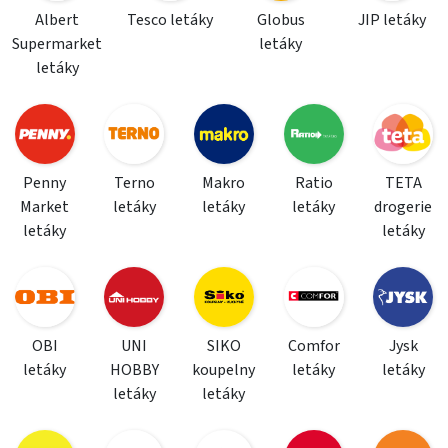
Albert
Tesco letáky
Globus
JIP letáky
Supermarket
letáky
letáky
Penny
Terno
Makro
Ratio
TETA
Market
letáky
letáky
letáky
drogerie
letáky
letáky
OBI
UNI
SIKO
Comfor
Jysk
letáky
HOBBY
koupelny
letáky
letáky
letáky
letáky