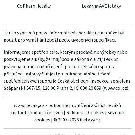
CoPharm letáky
Lekárna AVE letáky
Tento výpis má pouze informativní charakter a nemůže být
použit pro vymáhání zboží podle uvedených specifikací.
Informujeme spotřebitele, kterým prodáváme výrobky nebo
poskytujeme služby, že mají podle zákona č. 624/1992 Sb.
právo na mimosoudní řešení spotřebitelského sporu z
příslušné smlouvy. Subjektem mimosoudního řešení
spotřebitelských sporů je Česká obchodní inspekce, se sídlem
Štěpánská 567/15, 120 00 Praha 2, IČ: 000 20 869 (
www.coi.cz
).
www.iletaky.cz - pohodlné prohlížení akčních letáků
maloobchodních řetězců
|
Reklama
|
Cookies
|
Seznam
cookies
|
© 2007-2026 iLetaky.cz.