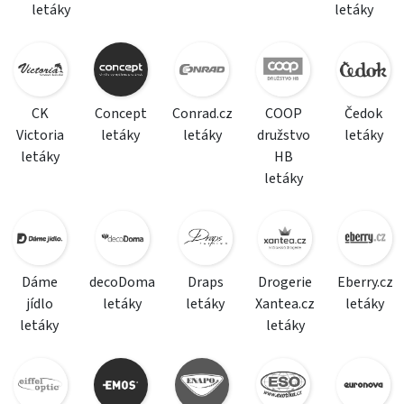
letáky
letáky
CK
Concept
Conrad.cz
COOP
Čedok
Victoria
letáky
letáky
družstvo
letáky
letáky
HB
letáky
Dáme
decoDoma
Draps
Drogerie
Eberry.cz
jídlo
letáky
letáky
Xantea.cz
letáky
letáky
letáky