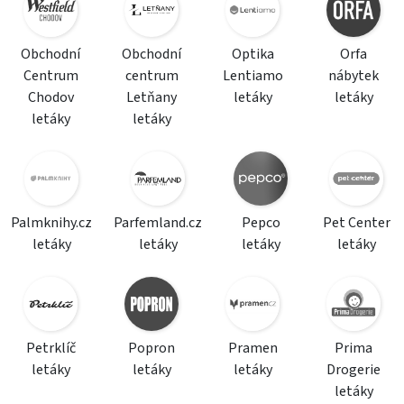
Obchodní
Obchodní
Optika
Orfa
Centrum
centrum
Lentiamo
nábytek
Chodov
Letňany
letáky
letáky
letáky
letáky
Palmknihy.cz
Parfemland.cz
Pepco
Pet Center
letáky
letáky
letáky
letáky
Petrklíč
Popron
Pramen
Prima
letáky
letáky
letáky
Drogerie
letáky