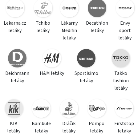
Lekarna.cz
Tchibo
Lékarny
Decathlon
Envy
letáky
letáky
Medifin
letáky
sport
letáky
letáky
Deichmann
H&M letáky
Sportisimo
Takko
letáky
letáky
fashion
letáky
KIK
Bambule
Dráčik
Pompo
Firststop
letáky
letáky
letáky
letáky
letáky