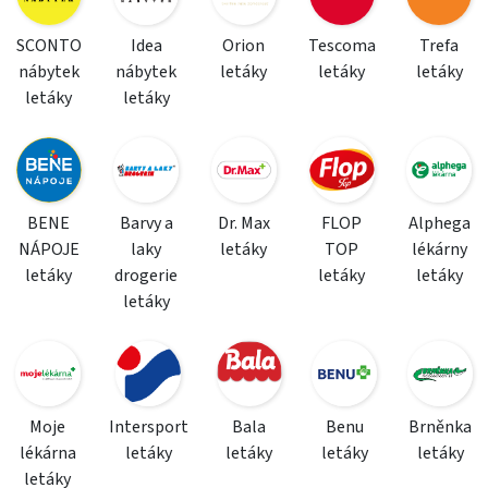
SCONTO
Idea
Orion
Tescoma
Trefa
nábytek
nábytek
letáky
letáky
letáky
letáky
letáky
BENE
Barvy a
Dr. Max
FLOP
Alphega
NÁPOJE
laky
letáky
TOP
lékárny
letáky
drogerie
letáky
letáky
letáky
Moje
Intersport
Bala
Benu
Brněnka
lékárna
letáky
letáky
letáky
letáky
letáky