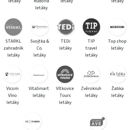
letáky
Rudolfa
letáky
letáky
letáky
STARKL
Svojtka &
TEDi
TIP
Top shop
zahradník
Co.
letáky
travel
letáky
letáky
letáky
letáky
Vicom
VitaSmart
Vítkovice
Zvěrokruh
Žabka
Víno
letáky
Tours
letáky
letáky
letáky
letáky