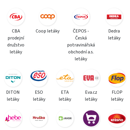
CBA
Coop letáky
ČEPOS -
Dedra
prodejní
Česká
letáky
družstvo
potravinářská
letáky
obchodní a.s.
letáky
DITON
ESO
ETA
Eva.cz
FLOP
letáky
letáky
letáky
letáky
letáky