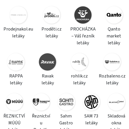
Prodejnakol.eu
Proděti.cz
PROCHÁZKA
Qanto
letáky
letáky
– Váš řezník
market
letáky
letáky
RAPPA
Ravak
rohlik.cz
Rozbaleno.cz
letáky
letáky
letáky
letáky
ŘEZNICTVÍ
Řeznictví
Sahm
SAM 73
Skladová
MÚÚÚ
u
Gastro
letáky
okna