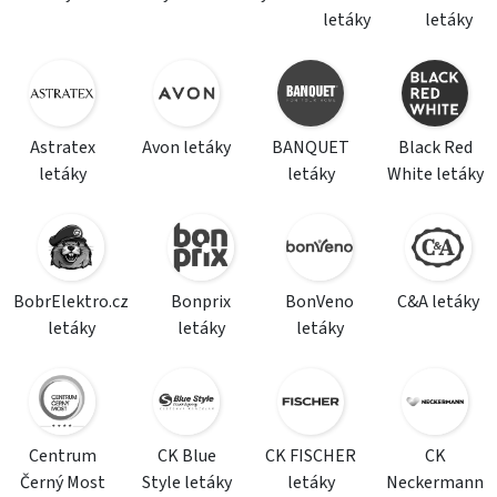
letáky
letáky
Astratex
Avon letáky
BANQUET
Black Red
letáky
letáky
White letáky
BobrElektro.cz
Bonprix
BonVeno
C&A letáky
letáky
letáky
letáky
Centrum
CK Blue
CK FISCHER
CK
Černý Most
Style letáky
letáky
Neckermann