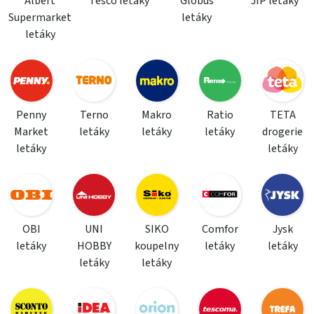
Albert
Tesco letáky
Globus
JIP letáky
Supermarket
letáky
letáky
Penny
Terno
Makro
Ratio
TETA
Market
letáky
letáky
letáky
drogerie
letáky
letáky
OBI
UNI
SIKO
Comfor
Jysk
letáky
HOBBY
koupelny
letáky
letáky
letáky
letáky