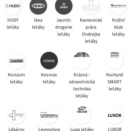
HUDY
Ikea
Jasmín
Kamenické
Knižní
letáky
letáky
drogerie
práce
klub
letáky
Ondrejka
letáky
letáky
Konzum
Kosmas
Krásný -
Kuchyně
letáky
letáky
zdravotnická
SMART
technika
letáky
letáky
Lékárny
Levnoshop
Loap letáky
LUXOR