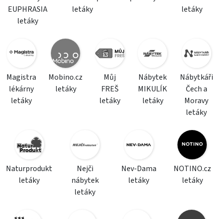
EUPHRASIA
letáky
letáky
letáky
Magistra
Mobino.cz
Můj
Nábytek
Nábytkáři
lékárny
letáky
FREŠ
MIKULÍK
Čech a
letáky
letáky
letáky
Moravy
letáky
Naturprodukt
Nejči
Nev-Dama
NOTINO.cz
letáky
nábytek
letáky
letáky
letáky