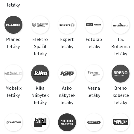
letáky
Planeo
Elektro
Expert
Fotolab
T.S.
letáky
Spáčil
letáky
letáky
Bohemia
letáky
letáky
Mobelix
Kika
Asko
Vesna
Breno
letáky
Nábytek
nábytek
letáky
koberce
letáky
letáky
letáky