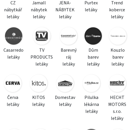
CZ
Jamall
JENA-
Purtex
Trend
nábytkář
nábytek
NÁBYTEK
letáky
koberce
letáky
letáky
letáky
letáky
Casarredo
TV
Barevný
Dům
Kouzlo
letáky
PRODUCTS
ráj
barev
barev
letáky
letáky
letáky
letáky
Červa
KITOS
Domestav
Pilulka
HECHT
letáky
letáky
letáky
lékárna
MOTORS
letáky
s.r.o.
letáky