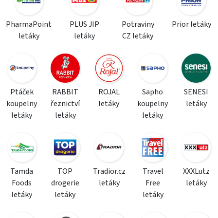
PharmaPoint
PLUS JIP
Potraviny
Prior letáky
letáky
letáky
CZ letáky
Ptáček
RABBIT
ROJAL
Sapho
SENESI
koupelny
řeznictví
letáky
koupelny
letáky
letáky
letáky
letáky
Tamda
TOP
Tradior.cz
Travel
XXXLutz
Foods
drogerie
letáky
Free
letáky
letáky
letáky
letáky