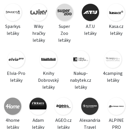
Sparkys
Wiky
Super
A.T.U
Kasa.cz
letáky
hračky
Zoo
letáky
letáky
letáky
letáky
Elvia-Pro
Knihy
Nakup-
4camping
letáky
Dobrovský
nabytek.cz
letáky
letáky
letáky
4home
Adam
AGEO.cz
Alexandria
ALPINE
letáky
letáky
letáky
Travel
PRO