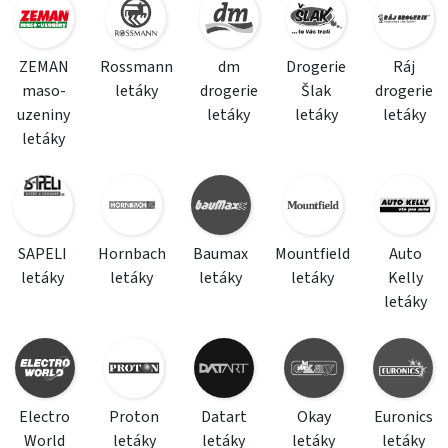
ZEMAN
Rossmann
dm
Drogerie
Ráj
maso-
letáky
drogerie
Šlak
drogerie
uzeniny
letáky
letáky
letáky
letáky
SAPELI
Hornbach
Baumax
Mountfield
Auto
letáky
letáky
letáky
letáky
Kelly
letáky
Electro
Proton
Datart
Okay
Euronics
World
letáky
letáky
letáky
letáky