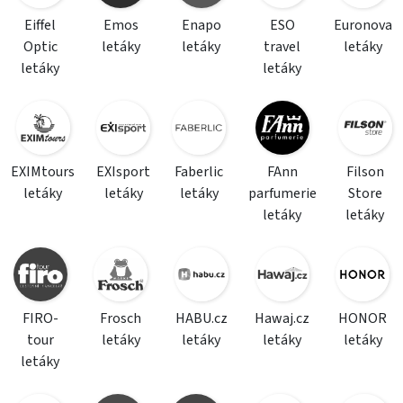
Eiffel
Emos
Enapo
ESO
Euronova
Optic
letáky
letáky
travel
letáky
letáky
letáky
EXIMtours
EXIsport
Faberlic
FAnn
Filson
letáky
letáky
letáky
parfumerie
Store
letáky
letáky
FIRO-
Frosch
HABU.cz
Hawaj.cz
HONOR
tour
letáky
letáky
letáky
letáky
letáky