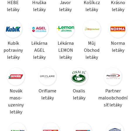
HEBE
Hruška
Javor
Košík.cz
Krásno
letáky
letáky
letáky
letáky
letáky
Kubík
Lékárna
Lékárna
Můj
Norma
potraviny
AGEL
LEMON
Obchod
letáky
letáky
letáky
letáky
letáky
Novák
Oriflame
Oxalis
Partner
maso-
letáky
letáky
maloobchodní
uzeniny
síť letáky
letáky