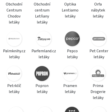
Obchodní
Obchodní
Optika
Orfa
Centrum
centrum
Lentiamo
nábytek
Chodov
Letňany
letáky
letáky
letáky
letáky
Palmknihy.cz
Parfemland.cz
Pepco
Pet Center
letáky
letáky
letáky
letáky
Petrklíč
Popron
Pramen
Prima
letáky
letáky
letáky
Drogerie
letáky