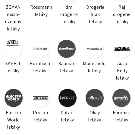
ZEMAN
Rossmann
dm
Drogerie
Ráj
maso-
letáky
drogerie
Šlak
drogerie
uzeniny
letáky
letáky
letáky
letáky
SAPELI
Hornbach
Baumax
Mountfield
Auto
letáky
letáky
letáky
letáky
Kelly
letáky
Electro
Proton
Datart
Okay
Euronics
World
letáky
letáky
letáky
letáky
letáky