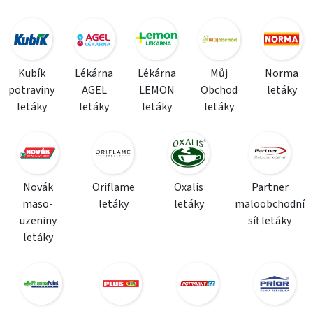
Kubík
Lékárna
Lékárna
Můj
Norma
potraviny
AGEL
LEMON
Obchod
letáky
letáky
letáky
letáky
letáky
Novák
Oriflame
Oxalis
Partner
maso-
letáky
letáky
maloobchodní
uzeniny
síť letáky
letáky