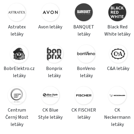
Astratex
Avon letáky
BANQUET
Black Red
letáky
letáky
White letáky
BobrElektro.cz
Bonprix
BonVeno
C&A letáky
letáky
letáky
letáky
Centrum
CK Blue
CK FISCHER
CK
Černý Most
Style letáky
letáky
Neckermann
letáky
letáky