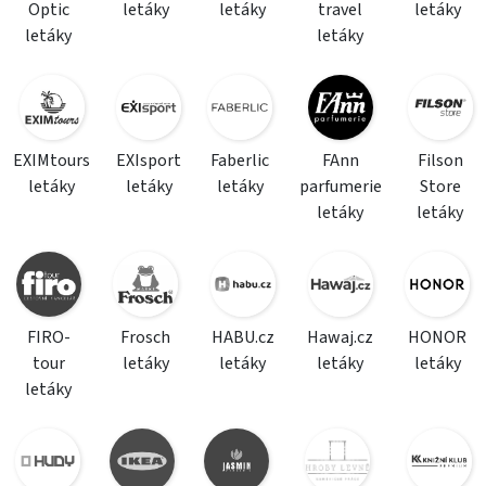
Optic
letáky
letáky
travel
letáky
letáky
letáky
EXIMtours
EXIsport
Faberlic
FAnn
Filson
letáky
letáky
letáky
parfumerie
Store
letáky
letáky
FIRO-
Frosch
HABU.cz
Hawaj.cz
HONOR
tour
letáky
letáky
letáky
letáky
letáky