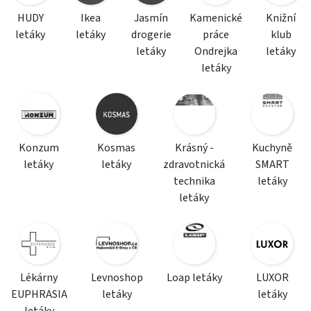
HUDY
Ikea
Jasmín
Kamenické
Knižní
letáky
letáky
drogerie
práce
klub
letáky
Ondrejka
letáky
letáky
Konzum
Kosmas
Krásný -
Kuchyně
letáky
letáky
zdravotnická
SMART
technika
letáky
letáky
Lékárny
Levnoshop
Loap letáky
LUXOR
EUPHRASIA
letáky
letáky