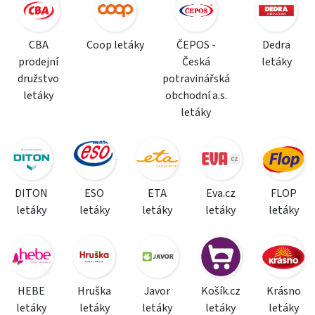
CBA
Coop letáky
ČEPOS -
Dedra
prodejní
Česká
letáky
družstvo
potravinářská
letáky
obchodní a.s.
letáky
DITON
ESO
ETA
Eva.cz
FLOP
letáky
letáky
letáky
letáky
letáky
HEBE
Hruška
Javor
Košík.cz
Krásno
letáky
letáky
letáky
letáky
letáky