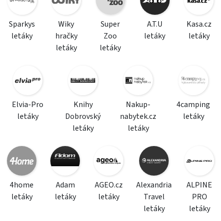
Sparkys
Wiky
Super
A.T.U
Kasa.cz
letáky
hračky
Zoo
letáky
letáky
letáky
letáky
Elvia-Pro
Knihy
Nakup-
4camping
letáky
Dobrovský
nabytek.cz
letáky
letáky
letáky
4home
Adam
AGEO.cz
Alexandria
ALPINE
letáky
letáky
letáky
Travel
PRO
letáky
letáky