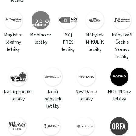
letáky
Magistra
Mobino.cz
Můj
Nábytek
Nábytkáři
lékárny
letáky
FREŠ
MIKULÍK
Čech a
letáky
letáky
letáky
Moravy
letáky
Naturprodukt
Nejči
Nev-Dama
NOTINO.cz
letáky
nábytek
letáky
letáky
letáky