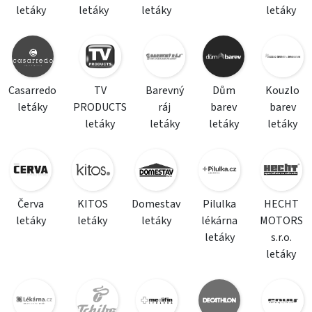
letáky
letáky
letáky
letáky
Casarredo
TV
Barevný
Dům
Kouzlo
letáky
PRODUCTS
ráj
barev
barev
letáky
letáky
letáky
letáky
Červa
KITOS
Domestav
Pilulka
HECHT
letáky
letáky
letáky
lékárna
MOTORS
letáky
s.r.o.
letáky