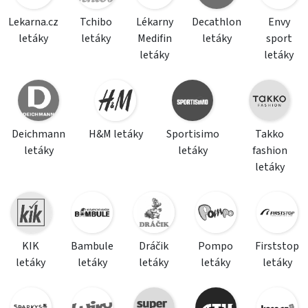
Lekarna.cz
Tchibo
Lékarny
Decathlon
Envy
letáky
letáky
Medifin
letáky
sport
letáky
letáky
Deichmann
H&M letáky
Sportisimo
Takko
letáky
letáky
fashion
letáky
KIK
Bambule
Dráčik
Pompo
Firststop
letáky
letáky
letáky
letáky
letáky