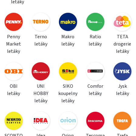
letáky
Penny
Terno
Makro
Ratio
TETA
Market
letáky
letáky
letáky
drogerie
letáky
letáky
OBI
UNI
SIKO
Comfor
Jysk
letáky
HOBBY
koupelny
letáky
letáky
letáky
letáky
SCONTO
Idea
Orion
Tescoma
Trefa