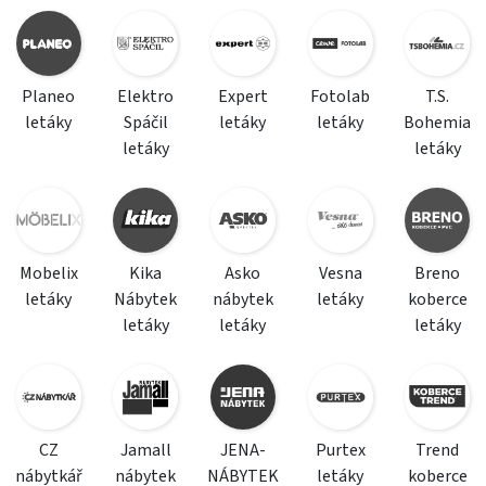
Planeo
Elektro
Expert
Fotolab
T.S.
letáky
Spáčil
letáky
letáky
Bohemia
letáky
letáky
Mobelix
Kika
Asko
Vesna
Breno
letáky
Nábytek
nábytek
letáky
koberce
letáky
letáky
letáky
CZ
Jamall
JENA-
Purtex
Trend
nábytkář
nábytek
NÁBYTEK
letáky
koberce