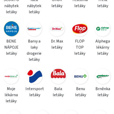
nábytek
nábytek
letáky
letáky
letáky
letáky
letáky
BENE
Barvy a
Dr. Max
FLOP
Alphega
NÁPOJE
laky
letáky
TOP
lékárny
letáky
drogerie
letáky
letáky
letáky
Moje
Intersport
Bala
Benu
Brněnka
lékárna
letáky
letáky
letáky
letáky
letáky