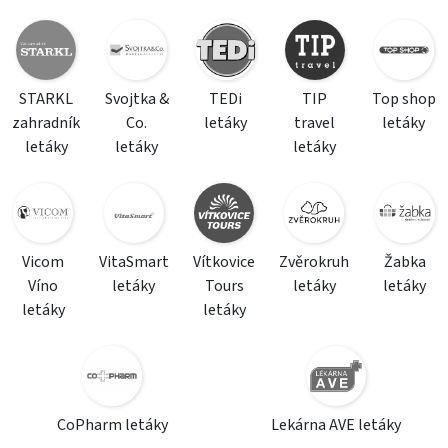
STARKL
Svojtka &
TEDi
TIP
Top shop
zahradník
Co.
letáky
travel
letáky
letáky
letáky
letáky
Vicom
VitaSmart
Vítkovice
Zvěrokruh
Žabka
Víno
letáky
Tours
letáky
letáky
letáky
letáky
CoPharm letáky
Lekárna AVE letáky