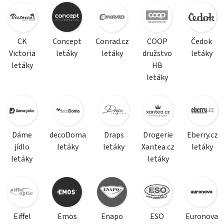
CK
Concept
Conrad.cz
COOP
Čedok
Victoria
letáky
letáky
družstvo
letáky
letáky
HB
letáky
Dáme
decoDoma
Draps
Drogerie
Eberry.cz
jídlo
letáky
letáky
Xantea.cz
letáky
letáky
letáky
Eiffel
Emos
Enapo
ESO
Euronova