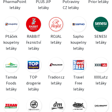
PharmaPoint
PLUS JIP
Potraviny
Prior letáky
letáky
letáky
CZ letáky
Ptáček
RABBIT
ROJAL
Sapho
SENESI
koupelny
řeznictví
letáky
koupelny
letáky
letáky
letáky
letáky
Tamda
TOP
Tradior.cz
Travel
XXXLutz
Foods
drogerie
letáky
Free
letáky
letáky
letáky
letáky