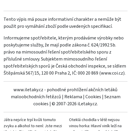
Tento výpis má pouze informativní charakter a nemůže být
použit pro vymáhání zboží podle uvedených specifikací.
Informujeme spotřebitele, kterým prodáváme výrobky nebo
poskytujeme služby, že mají podle zákona č. 624/1992 Sb.
právo na mimosoudní řešení spotřebitelského sporu z
příslušné smlouvy. Subjektem mimosoudního řešení
spotřebitelských sporů je Česká obchodní inspekce, se sídlem
Štěpánská 567/15, 120 00 Praha 2, IČ: 000 20 869 (
www.coi.cz
).
www.iletaky.cz - pohodlné prohlížení akčních letáků
maloobchodních řetězců
|
Reklama
|
Cookies
|
Seznam
cookies
|
© 2007-2026 iLetaky.cz.
Játra nejvíce trpí kvůli tomuto
Oteklá chodidla v létě nejsou
zvyku a alkohol to není: Jste mezi
vinou horka: Hlavní viník leží na