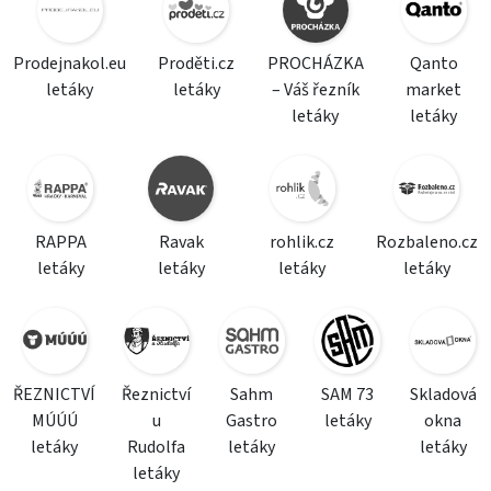
Prodejnakol.eu
Proděti.cz
PROCHÁZKA
Qanto
letáky
letáky
– Váš řezník
market
letáky
letáky
RAPPA
Ravak
rohlik.cz
Rozbaleno.cz
letáky
letáky
letáky
letáky
ŘEZNICTVÍ
Řeznictví
Sahm
SAM 73
Skladová
MÚÚÚ
u
Gastro
letáky
okna
letáky
Rudolfa
letáky
letáky
letáky