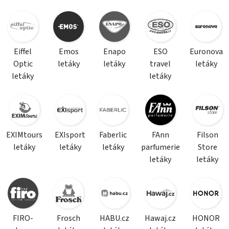
Eiffel
Emos
Enapo
ESO
Euronova
Optic
letáky
letáky
travel
letáky
letáky
letáky
EXIMtours
EXIsport
Faberlic
FAnn
Filson
letáky
letáky
letáky
parfumerie
Store
letáky
letáky
FIRO-
Frosch
HABU.cz
Hawaj.cz
HONOR