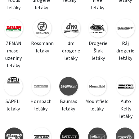
Foods
drogerie
letáky
Free
letáky
letáky
letáky
letáky
ZEMAN
Rossmann
dm
Drogerie
Ráj
maso-
letáky
drogerie
Šlak
drogerie
uzeniny
letáky
letáky
letáky
letáky
SAPELI
Hornbach
Baumax
Mountfield
Auto
letáky
letáky
letáky
letáky
Kelly
letáky