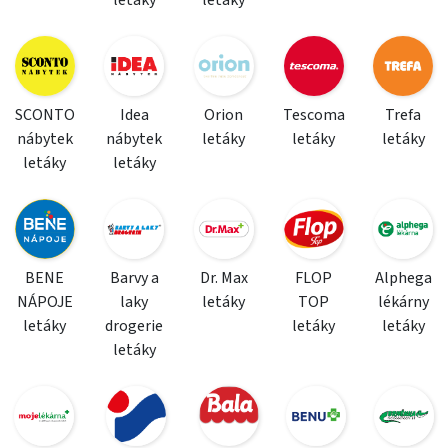
letáky
letáky
SCONTO
Idea
Orion
Tescoma
Trefa
nábytek
nábytek
letáky
letáky
letáky
letáky
letáky
BENE
Barvy a
Dr. Max
FLOP
Alphega
NÁPOJE
laky
letáky
TOP
lékárny
letáky
drogerie
letáky
letáky
letáky