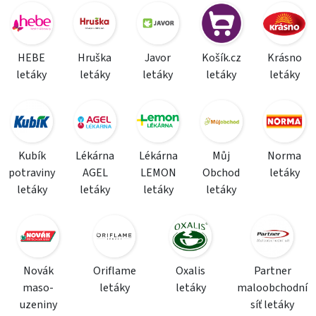
HEBE
Hruška
Javor
Košík.cz
Krásno
letáky
letáky
letáky
letáky
letáky
Kubík
Lékárna
Lékárna
Můj
Norma
potraviny
AGEL
LEMON
Obchod
letáky
letáky
letáky
letáky
letáky
Novák
Oriflame
Oxalis
Partner
maso-
letáky
letáky
maloobchodní
uzeniny
síť letáky