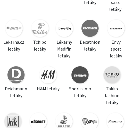
letáky
s.r.o.
letáky
Lekarna.cz
Tchibo
Lékarny
Decathlon
Envy
letáky
letáky
Medifin
letáky
sport
letáky
letáky
Deichmann
H&M letáky
Sportisimo
Takko
letáky
letáky
fashion
letáky