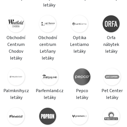
letáky
Obchodní
Obchodní
Optika
Orfa
Centrum
centrum
Lentiamo
nábytek
Chodov
Letňany
letáky
letáky
letáky
letáky
Palmknihy.cz
Parfemland.cz
Pepco
Pet Center
letáky
letáky
letáky
letáky