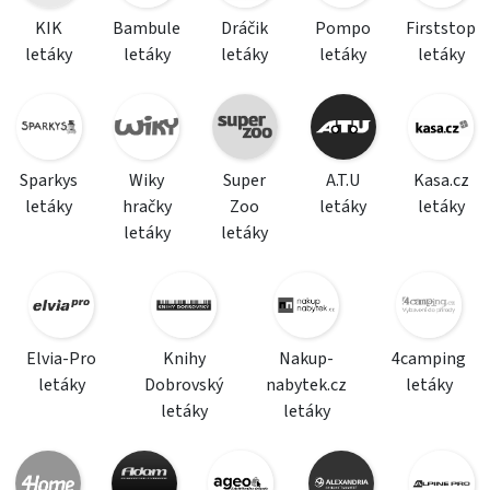
KIK
Bambule
Dráčik
Pompo
Firststop
letáky
letáky
letáky
letáky
letáky
Sparkys
Wiky
Super
A.T.U
Kasa.cz
letáky
hračky
Zoo
letáky
letáky
letáky
letáky
Elvia-Pro
Knihy
Nakup-
4camping
letáky
Dobrovský
nabytek.cz
letáky
letáky
letáky