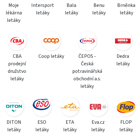
Moje
Intersport
Bala
Benu
Brněnka
lékárna
letáky
letáky
letáky
letáky
letáky
CBA
Coop letáky
ČEPOS -
Dedra
prodejní
Česká
letáky
družstvo
potravinářská
letáky
obchodní a.s.
letáky
DITON
ESO
ETA
Eva.cz
FLOP
letáky
letáky
letáky
letáky
letáky