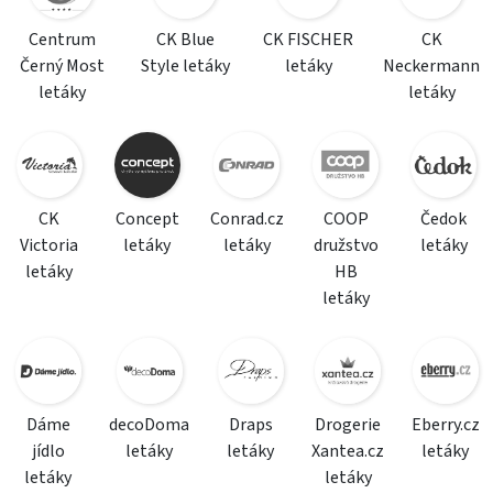
Centrum
CK Blue
CK FISCHER
CK
Černý Most
Style letáky
letáky
Neckermann
letáky
letáky
CK
Concept
Conrad.cz
COOP
Čedok
Victoria
letáky
letáky
družstvo
letáky
letáky
HB
letáky
Dáme
decoDoma
Draps
Drogerie
Eberry.cz
jídlo
letáky
letáky
Xantea.cz
letáky
letáky
letáky