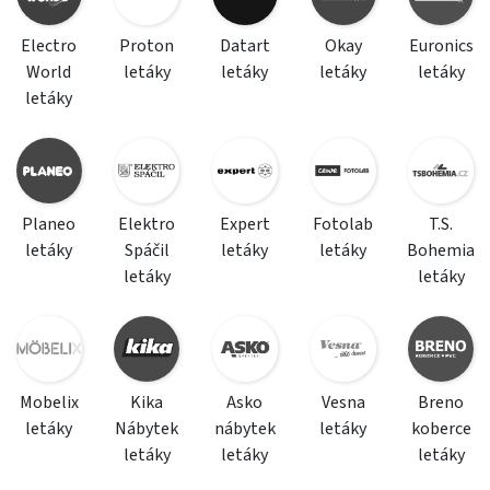
Electro
Proton
Datart
Okay
Euronics
World
letáky
letáky
letáky
letáky
letáky
Planeo
Elektro
Expert
Fotolab
T.S.
letáky
Spáčil
letáky
letáky
Bohemia
letáky
letáky
Mobelix
Kika
Asko
Vesna
Breno
letáky
Nábytek
nábytek
letáky
koberce
letáky
letáky
letáky