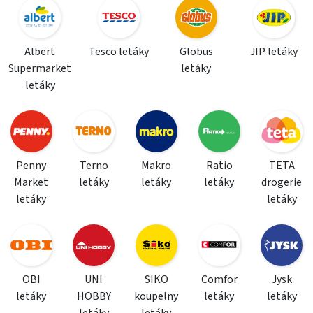
Albert
Tesco letáky
Globus
JIP letáky
Supermarket
letáky
letáky
Penny
Terno
Makro
Ratio
TETA
Market
letáky
letáky
letáky
drogerie
letáky
letáky
OBI
UNI
SIKO
Comfor
Jysk
letáky
HOBBY
koupelny
letáky
letáky