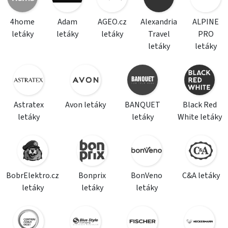
4home
Adam
AGEO.cz
Alexandria
ALPINE
letáky
letáky
letáky
Travel
PRO
letáky
letáky
Astratex
Avon letáky
BANQUET
Black Red
letáky
letáky
White letáky
BobrElektro.cz
Bonprix
BonVeno
C&A letáky
letáky
letáky
letáky