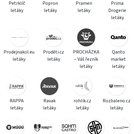
Petrklíč
Popron
Pramen
Prima
letáky
letáky
letáky
Drogerie
letáky
Prodejnakol.eu
Proděti.cz
PROCHÁZKA
Qanto
letáky
letáky
– Váš řezník
market
letáky
letáky
RAPPA
Ravak
rohlik.cz
Rozbaleno.cz
letáky
letáky
letáky
letáky