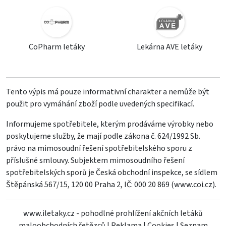
CoPharm letáky
Lekárna AVE letáky
Tento výpis má pouze informativní charakter a nemůže být
použit pro vymáhání zboží podle uvedených specifikací.
Informujeme spotřebitele, kterým prodáváme výrobky nebo
poskytujeme služby, že mají podle zákona č. 624/1992 Sb.
právo na mimosoudní řešení spotřebitelského sporu z
příslušné smlouvy. Subjektem mimosoudního řešení
spotřebitelských sporů je Česká obchodní inspekce, se sídlem
Štěpánská 567/15, 120 00 Praha 2, IČ: 000 20 869 (
www.coi.cz
).
www.iletaky.cz - pohodlné prohlížení akčních letáků
maloobchodních řetězců
|
Reklama
|
Cookies
|
Seznam