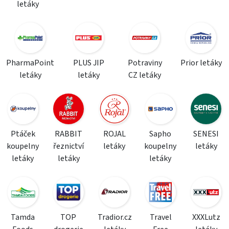
letáky
PharmaPoint
PLUS JIP
Potraviny
Prior letáky
letáky
letáky
CZ letáky
Ptáček
RABBIT
ROJAL
Sapho
SENESI
koupelny
řeznictví
letáky
koupelny
letáky
letáky
letáky
letáky
Tamda
TOP
Tradior.cz
Travel
XXXLutz