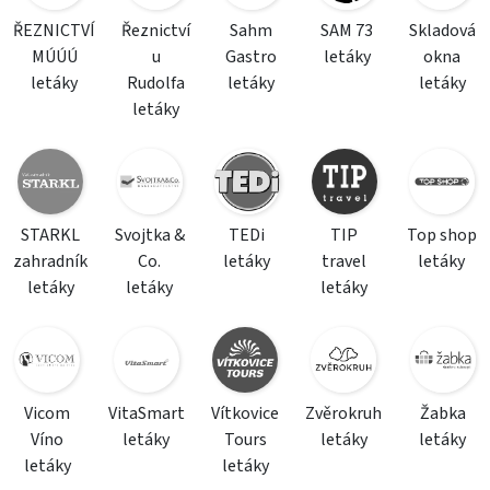
ŘEZNICTVÍ
Řeznictví
Sahm
SAM 73
Skladová
MÚÚÚ
u
Gastro
letáky
okna
letáky
Rudolfa
letáky
letáky
letáky
STARKL
Svojtka &
TEDi
TIP
Top shop
zahradník
Co.
letáky
travel
letáky
letáky
letáky
letáky
Vicom
VitaSmart
Vítkovice
Zvěrokruh
Žabka
Víno
letáky
Tours
letáky
letáky
letáky
letáky