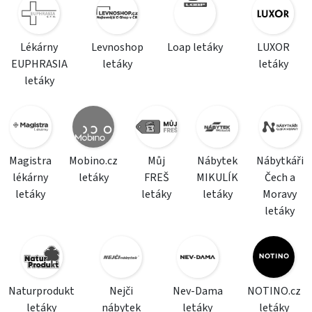
Lékárny
Levnoshop
Loap letáky
LUXOR
EUPHRASIA
letáky
letáky
letáky
Magistra
Mobino.cz
Můj
Nábytek
Nábytkáři
lékárny
letáky
FREŠ
MIKULÍK
Čech a
letáky
letáky
letáky
Moravy
letáky
Naturprodukt
Nejči
Nev-Dama
NOTINO.cz
letáky
nábytek
letáky
letáky