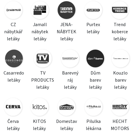
CZ
Jamall
JENA-
Purtex
Trend
nábytkář
nábytek
NÁBYTEK
letáky
koberce
letáky
letáky
letáky
letáky
Casarredo
TV
Barevný
Dům
Kouzlo
letáky
PRODUCTS
ráj
barev
barev
letáky
letáky
letáky
letáky
Červa
KITOS
Domestav
Pilulka
HECHT
letáky
letáky
letáky
lékárna
MOTORS