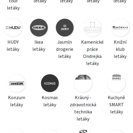
tour
letáky
letáky
letáky
letáky
letáky
HUDY
Ikea
Jasmín
Kamenické
Knižní
letáky
letáky
drogerie
práce
klub
letáky
Ondrejka
letáky
letáky
Konzum
Kosmas
Krásný -
Kuchyně
letáky
letáky
zdravotnická
SMART
technika
letáky
letáky