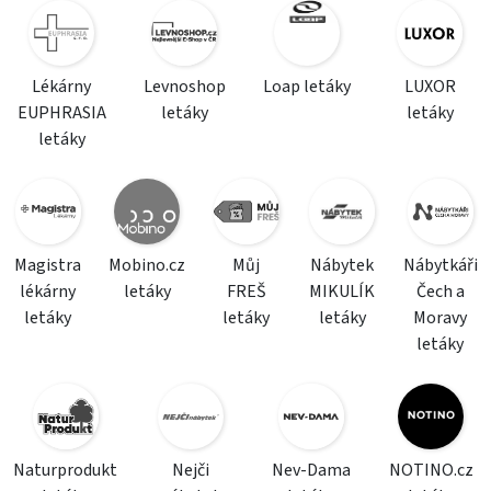
Lékárny
Levnoshop
Loap letáky
LUXOR
EUPHRASIA
letáky
letáky
letáky
Magistra
Mobino.cz
Můj
Nábytek
Nábytkáři
lékárny
letáky
FREŠ
MIKULÍK
Čech a
letáky
letáky
letáky
Moravy
letáky
Naturprodukt
Nejči
Nev-Dama
NOTINO.cz