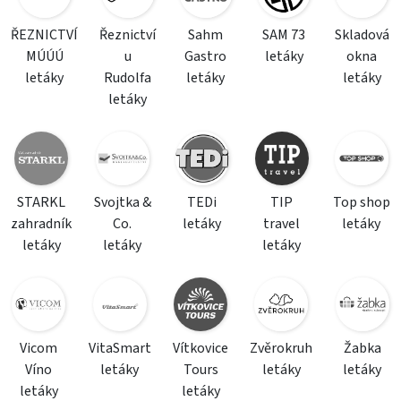
ŘEZNICTVÍ
Řeznictví
Sahm
SAM 73
Skladová
MÚÚÚ
u
Gastro
letáky
okna
letáky
Rudolfa
letáky
letáky
letáky
STARKL
Svojtka &
TEDi
TIP
Top shop
zahradník
Co.
letáky
travel
letáky
letáky
letáky
letáky
Vicom
VitaSmart
Vítkovice
Zvěrokruh
Žabka
Víno
letáky
Tours
letáky
letáky
letáky
letáky