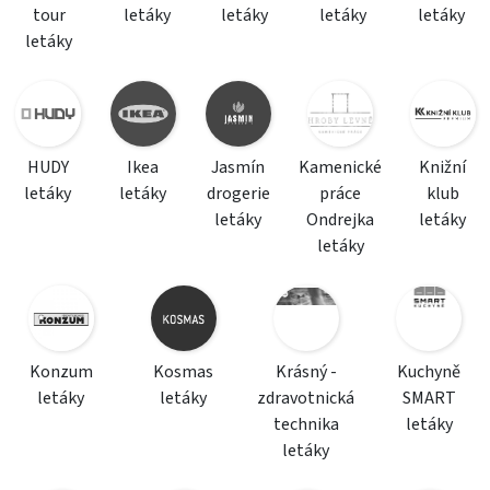
tour
letáky
letáky
letáky
letáky
letáky
HUDY
Ikea
Jasmín
Kamenické
Knižní
letáky
letáky
drogerie
práce
klub
letáky
Ondrejka
letáky
letáky
Konzum
Kosmas
Krásný -
Kuchyně
letáky
letáky
zdravotnická
SMART
technika
letáky
letáky