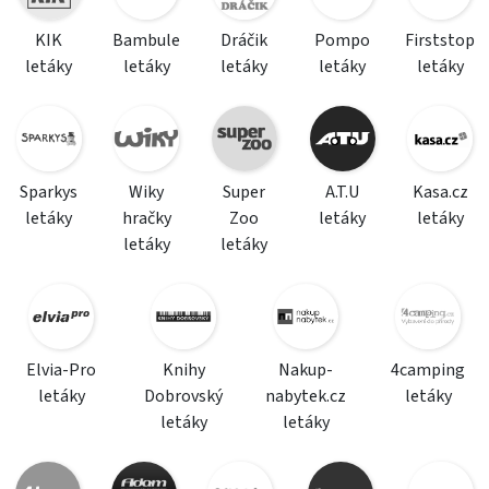
KIK
Bambule
Dráčik
Pompo
Firststop
letáky
letáky
letáky
letáky
letáky
Sparkys
Wiky
Super
A.T.U
Kasa.cz
letáky
hračky
Zoo
letáky
letáky
letáky
letáky
Elvia-Pro
Knihy
Nakup-
4camping
letáky
Dobrovský
nabytek.cz
letáky
letáky
letáky