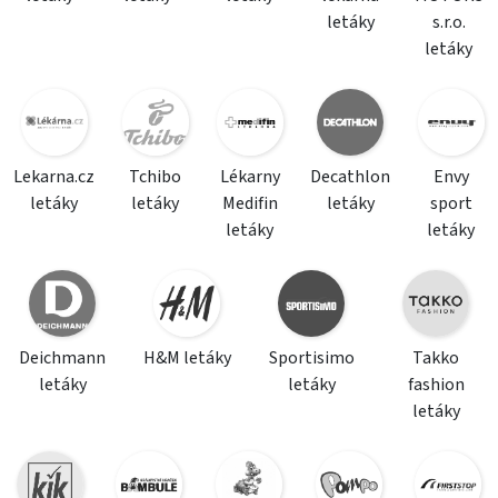
letáky
s.r.o.
letáky
Lekarna.cz
Tchibo
Lékarny
Decathlon
Envy
letáky
letáky
Medifin
letáky
sport
letáky
letáky
Deichmann
H&M letáky
Sportisimo
Takko
letáky
letáky
fashion
letáky