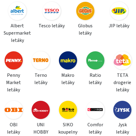
Albert
Tesco letáky
Globus
JIP letáky
Supermarket
letáky
letáky
Penny
Terno
Makro
Ratio
TETA
Market
letáky
letáky
letáky
drogerie
letáky
letáky
OBI
UNI
SIKO
Comfor
Jysk
letáky
HOBBY
koupelny
letáky
letáky