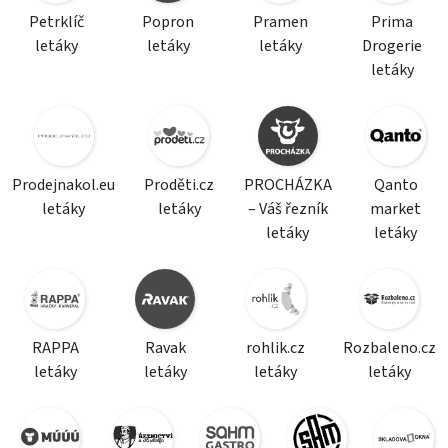
Petrklíč
Popron
Pramen
Prima
letáky
letáky
letáky
Drogerie
letáky
Prodejnakol.eu
Proděti.cz
PROCHÁZKA
Qanto
letáky
letáky
– Váš řezník
market
letáky
letáky
RAPPA
Ravak
rohlik.cz
Rozbaleno.cz
letáky
letáky
letáky
letáky