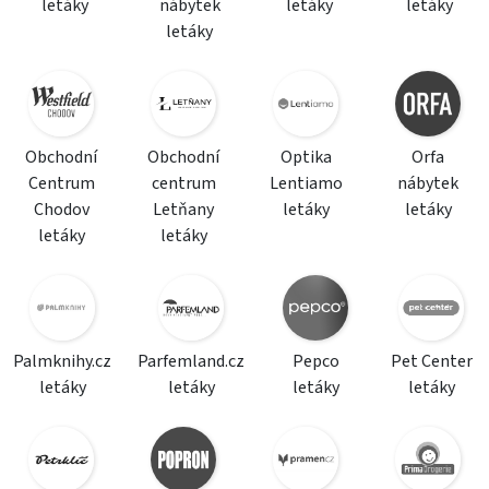
letáky
nábytek
letáky
letáky
letáky
Obchodní
Obchodní
Optika
Orfa
Centrum
centrum
Lentiamo
nábytek
Chodov
Letňany
letáky
letáky
letáky
letáky
Palmknihy.cz
Parfemland.cz
Pepco
Pet Center
letáky
letáky
letáky
letáky