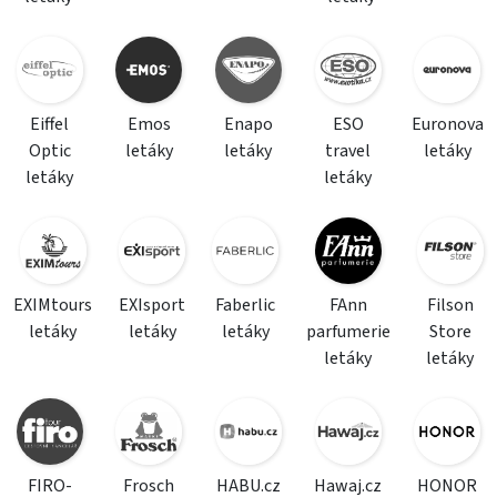
Eiffel
Emos
Enapo
ESO
Euronova
Optic
letáky
letáky
travel
letáky
letáky
letáky
EXIMtours
EXIsport
Faberlic
FAnn
Filson
letáky
letáky
letáky
parfumerie
Store
letáky
letáky
FIRO-
Frosch
HABU.cz
Hawaj.cz
HONOR