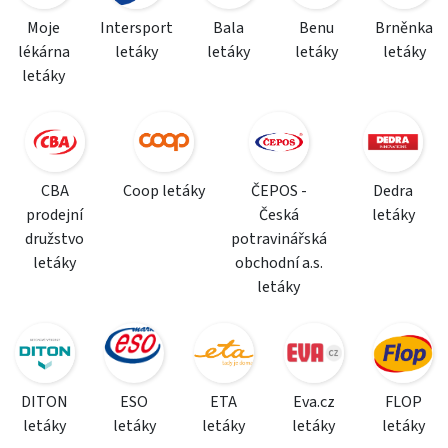
Moje
Intersport
Bala
Benu
Brněnka
lékárna
letáky
letáky
letáky
letáky
letáky
CBA
Coop letáky
ČEPOS -
Dedra
prodejní
Česká
letáky
družstvo
potravinářská
letáky
obchodní a.s.
letáky
DITON
ESO
ETA
Eva.cz
FLOP
letáky
letáky
letáky
letáky
letáky