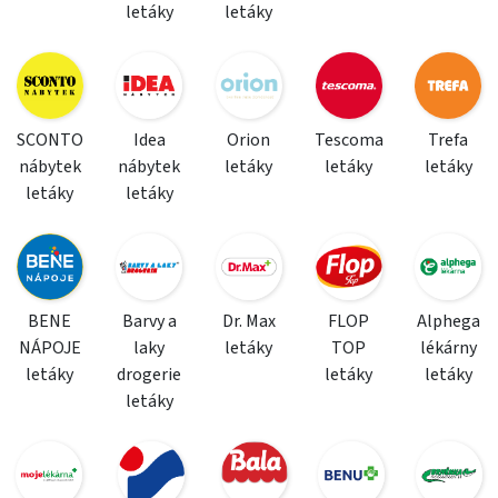
letáky
letáky
SCONTO
Idea
Orion
Tescoma
Trefa
nábytek
nábytek
letáky
letáky
letáky
letáky
letáky
BENE
Barvy a
Dr. Max
FLOP
Alphega
NÁPOJE
laky
letáky
TOP
lékárny
letáky
drogerie
letáky
letáky
letáky