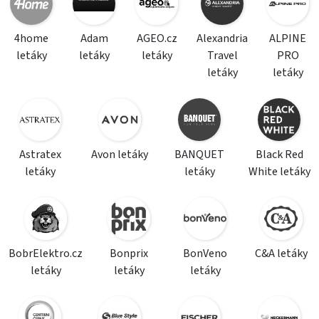
4home
Adam
AGEO.cz
Alexandria
ALPINE
letáky
letáky
letáky
Travel
PRO
letáky
letáky
Astratex
Avon letáky
BANQUET
Black Red
letáky
letáky
White letáky
BobrElektro.cz
Bonprix
BonVeno
C&A letáky
letáky
letáky
letáky