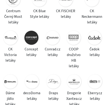
Centrum
CK Blue
CK FISCHER
CK
Černý Most
Style letáky
letáky
Neckermann
letáky
letáky
CK
Concept
Conrad.cz
COOP
Čedok
Victoria
letáky
letáky
družstvo
letáky
letáky
HB
letáky
Dáme
decoDoma
Draps
Drogerie
Eberry.cz
jídlo
letáky
letáky
Xantea.cz
letáky
letáky
letáky