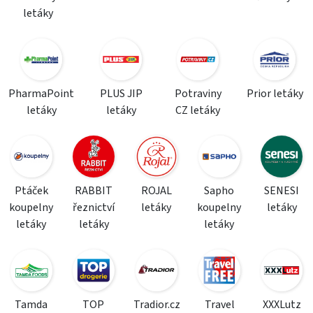
letáky
PharmaPoint
PLUS JIP
Potraviny
Prior letáky
letáky
letáky
CZ letáky
Ptáček
RABBIT
ROJAL
Sapho
SENESI
koupelny
řeznictví
letáky
koupelny
letáky
letáky
letáky
letáky
Tamda
TOP
Tradior.cz
Travel
XXXLutz