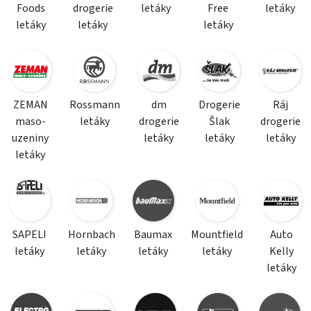
Foods
drogerie
letáky
Free
letáky
letáky
letáky
letáky
ZEMAN
Rossmann
dm
Drogerie
Ráj
maso-
letáky
drogerie
Šlak
drogerie
uzeniny
letáky
letáky
letáky
letáky
SAPELI
Hornbach
Baumax
Mountfield
Auto
letáky
letáky
letáky
letáky
Kelly
letáky