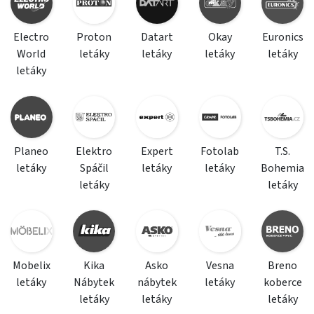
Electro
Proton
Datart
Okay
Euronics
World
letáky
letáky
letáky
letáky
letáky
Planeo
Elektro
Expert
Fotolab
T.S.
letáky
Spáčil
letáky
letáky
Bohemia
letáky
letáky
Mobelix
Kika
Asko
Vesna
Breno
letáky
Nábytek
nábytek
letáky
koberce
letáky
letáky
letáky