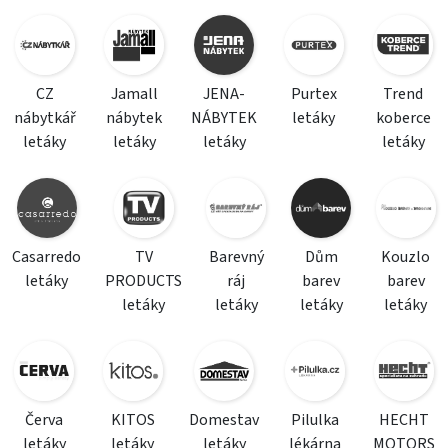
CZ
Jamall
JENA-
Purtex
Trend
nábytkář
nábytek
NÁBYTEK
letáky
koberce
letáky
letáky
letáky
letáky
Casarredo
TV
Barevný
Dům
Kouzlo
letáky
PRODUCTS
ráj
barev
barev
letáky
letáky
letáky
letáky
Červa
KITOS
Domestav
Pilulka
HECHT
letáky
letáky
letáky
lékárna
MOTORS