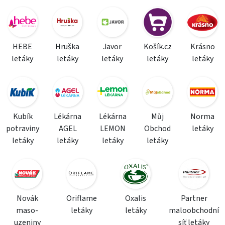
HEBE
Hruška
Javor
Košík.cz
Krásno
letáky
letáky
letáky
letáky
letáky
Kubík
Lékárna
Lékárna
Můj
Norma
potraviny
AGEL
LEMON
Obchod
letáky
letáky
letáky
letáky
letáky
Novák
Oriflame
Oxalis
Partner
maso-
letáky
letáky
maloobchodní
uzeniny
síť letáky