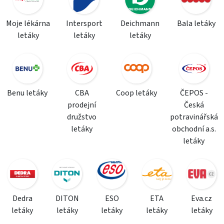
Moje lékárna
Intersport
Deichmann
Bala letáky
letáky
letáky
letáky
Benu letáky
CBA
Coop letáky
ČEPOS -
prodejní
Česká
družstvo
potravinářská
letáky
obchodní a.s.
letáky
Dedra
DITON
ESO
ETA
Eva.cz
letáky
letáky
letáky
letáky
letáky