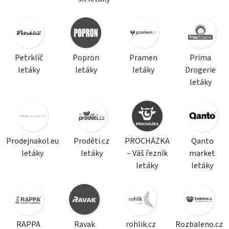
Petrklíč
Popron
Pramen
Prima
letáky
letáky
letáky
Drogerie
letáky
Prodejnakol.eu
Proděti.cz
PROCHÁZKA
Qanto
letáky
letáky
– Váš řezník
market
letáky
letáky
RAPPA
Ravak
rohlik.cz
Rozbaleno.cz