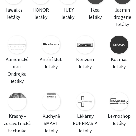
Hawaj.cz
HONOR
HUDY
Ikea
Jasmín
letáky
letáky
letáky
letáky
drogerie
letáky
Kamenické
Knižní klub
Konzum
Kosmas
práce
letáky
letáky
letáky
Ondrejka
letáky
Krásný -
Kuchyně
Lékárny
Levnoshop
zdravotnická
SMART
EUPHRASIA
letáky
technika
letáky
letáky