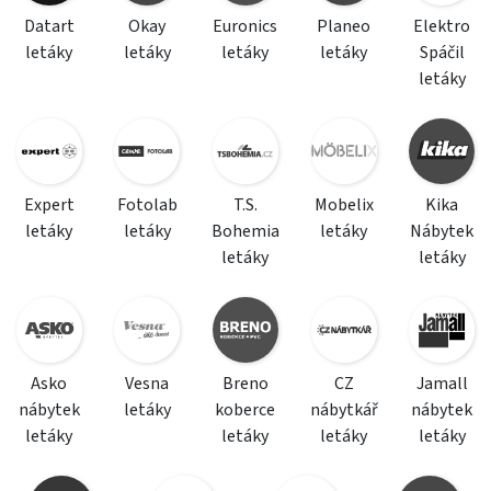
Datart
Okay
Euronics
Planeo
Elektro
letáky
letáky
letáky
letáky
Spáčil
letáky
Expert
Fotolab
T.S.
Mobelix
Kika
letáky
letáky
Bohemia
letáky
Nábytek
letáky
letáky
Asko
Vesna
Breno
CZ
Jamall
nábytek
letáky
koberce
nábytkář
nábytek
letáky
letáky
letáky
letáky