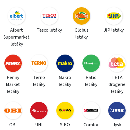
Albert
Tesco letáky
Globus
JIP letáky
Supermarket
letáky
letáky
Penny
Terno
Makro
Ratio
TETA
Market
letáky
letáky
letáky
drogerie
letáky
letáky
OBI
UNI
SIKO
Comfor
Jysk