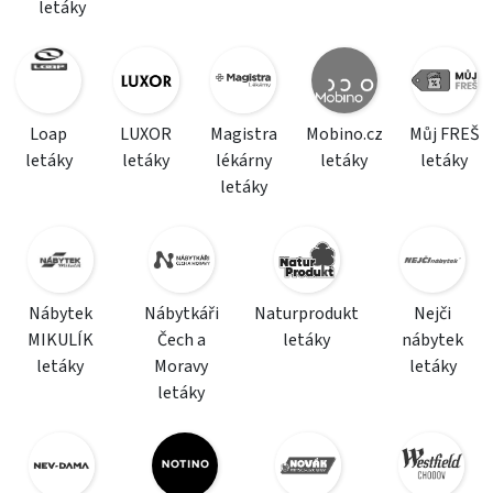
letáky
Loap
LUXOR
Magistra
Mobino.cz
Můj FREŠ
letáky
letáky
lékárny
letáky
letáky
letáky
Nábytek
Nábytkáři
Naturprodukt
Nejči
MIKULÍK
Čech a
letáky
nábytek
letáky
Moravy
letáky
letáky