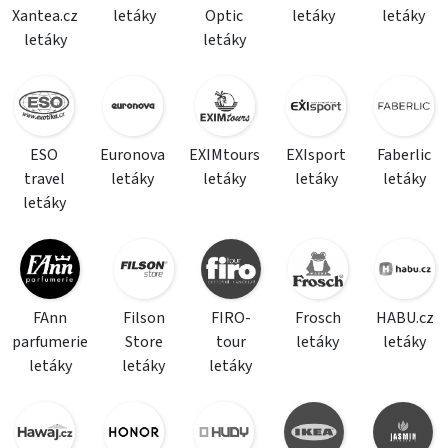
Xantea.cz
letáky
Optic
letáky
letáky
letáky
letáky
ESO
Euronova
EXIMtours
EXIsport
Faberlic
travel
letáky
letáky
letáky
letáky
letáky
FAnn
Filson
FIRO-
Frosch
HABU.cz
parfumerie
Store
tour
letáky
letáky
letáky
letáky
letáky