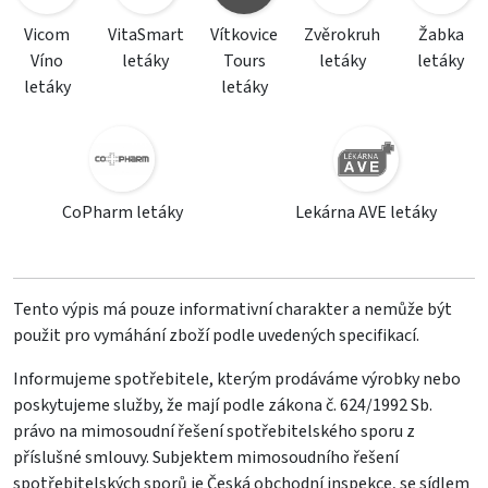
Vicom
VitaSmart
Vítkovice
Zvěrokruh
Žabka
Víno
letáky
Tours
letáky
letáky
letáky
letáky
CoPharm letáky
Lekárna AVE letáky
Tento výpis má pouze informativní charakter a nemůže být
použit pro vymáhání zboží podle uvedených specifikací.
Informujeme spotřebitele, kterým prodáváme výrobky nebo
poskytujeme služby, že mají podle zákona č. 624/1992 Sb.
právo na mimosoudní řešení spotřebitelského sporu z
příslušné smlouvy. Subjektem mimosoudního řešení
spotřebitelských sporů je Česká obchodní inspekce, se sídlem