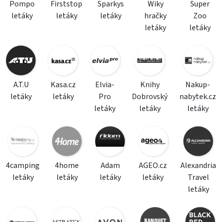
Pompo
Firststop
Sparkys
Wiky
Super
letáky
letáky
letáky
hračky
Zoo
letáky
letáky
A.T.U
Kasa.cz
Elvia-
Knihy
Nakup-
letáky
letáky
Pro
Dobrovský
nabytek.cz
letáky
letáky
letáky
4camping
4home
Adam
AGEO.cz
Alexandria
letáky
letáky
letáky
letáky
Travel
letáky