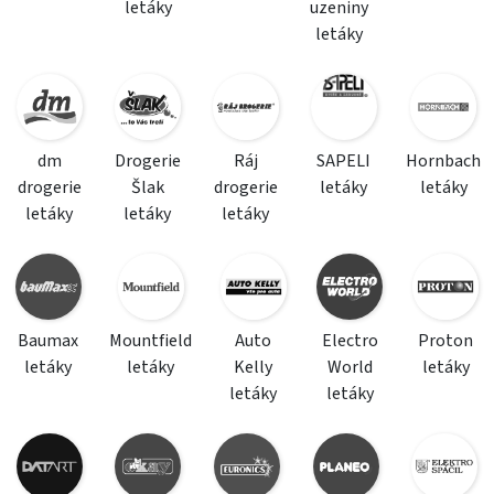
letáky
uzeniny
letáky
dm
Drogerie
Ráj
SAPELI
Hornbach
drogerie
Šlak
drogerie
letáky
letáky
letáky
letáky
letáky
Baumax
Mountfield
Auto
Electro
Proton
letáky
letáky
Kelly
World
letáky
letáky
letáky