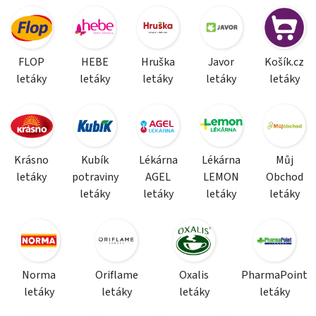
FLOP
HEBE
Hruška
Javor
Košík.cz
letáky
letáky
letáky
letáky
letáky
Krásno
Kubík
Lékárna
Lékárna
Můj
letáky
potraviny
AGEL
LEMON
Obchod
letáky
letáky
letáky
letáky
Norma
Oriflame
Oxalis
PharmaPoint
letáky
letáky
letáky
letáky