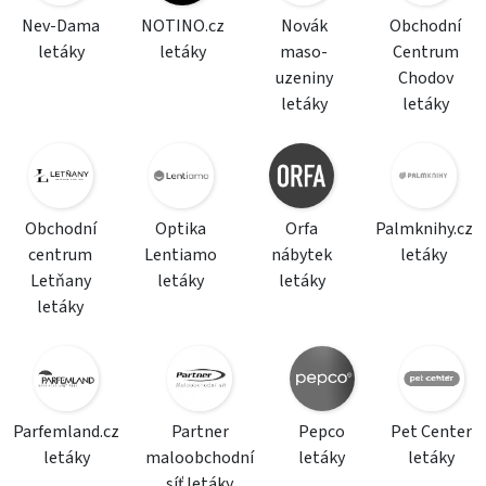
Nev-Dama
NOTINO.cz
Novák
Obchodní
letáky
letáky
maso-
Centrum
uzeniny
Chodov
letáky
letáky
Obchodní
Optika
Orfa
Palmknihy.cz
centrum
Lentiamo
nábytek
letáky
Letňany
letáky
letáky
letáky
Parfemland.cz
Partner
Pepco
Pet Center
letáky
maloobchodní
letáky
letáky
síť letáky