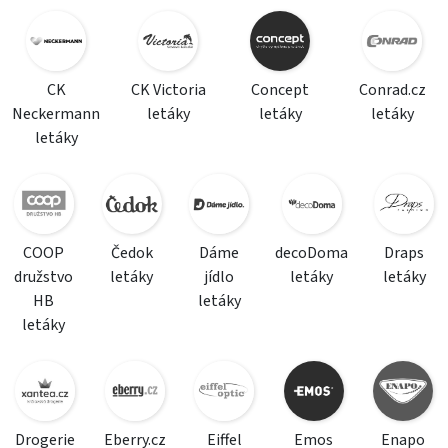
CK
CK Victoria
Concept
Conrad.cz
Neckermann
letáky
letáky
letáky
letáky
COOP
Čedok
Dáme
decoDoma
Draps
družstvo
letáky
jídlo
letáky
letáky
HB
letáky
letáky
Drogerie
Eberry.cz
Eiffel
Emos
Enapo