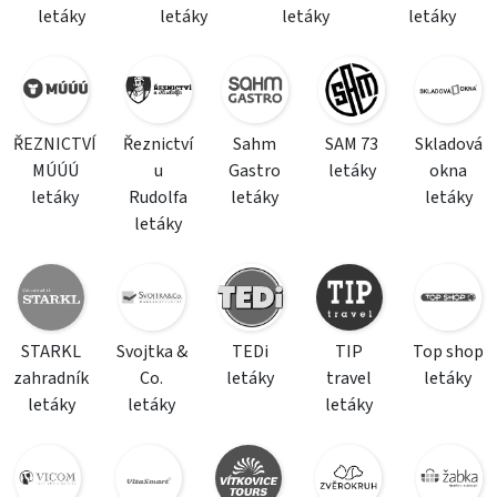
letáky
letáky
letáky
letáky
ŘEZNICTVÍ
Řeznictví
Sahm
SAM 73
Skladová
MÚÚÚ
u
Gastro
letáky
okna
letáky
Rudolfa
letáky
letáky
letáky
STARKL
Svojtka &
TEDi
TIP
Top shop
zahradník
Co.
letáky
travel
letáky
letáky
letáky
letáky