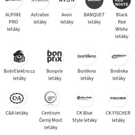
ALPINE
Astratex
Avon
BANQUET
Black
PRO
letáky
letáky
letáky
Red
letáky
White
letáky
BobrElektro.cz
Bonprix
BonVeno
Brněnka
letáky
letáky
letáky
letáky
C&A letáky
Centrum
CK Blue
CK FISCHER
Černý Most
Style letáky
letáky
letáky