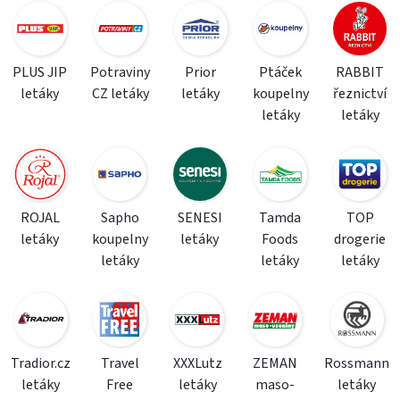
PLUS JIP
Potraviny
Prior
Ptáček
RABBIT
letáky
CZ letáky
letáky
koupelny
řeznictví
letáky
letáky
ROJAL
Sapho
SENESI
Tamda
TOP
letáky
koupelny
letáky
Foods
drogerie
letáky
letáky
letáky
Tradior.cz
Travel
XXXLutz
ZEMAN
Rossmann
letáky
Free
letáky
maso-
letáky