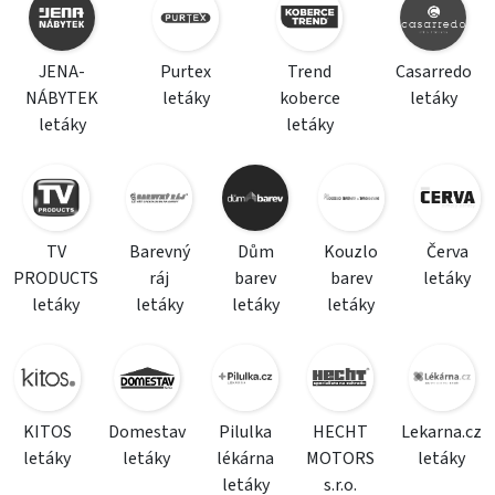
JENA-
Purtex
Trend
Casarredo
NÁBYTEK
letáky
koberce
letáky
letáky
letáky
TV
Barevný
Dům
Kouzlo
Červa
PRODUCTS
ráj
barev
barev
letáky
letáky
letáky
letáky
letáky
KITOS
Domestav
Pilulka
HECHT
Lekarna.cz
letáky
letáky
lékárna
MOTORS
letáky
letáky
s.r.o.