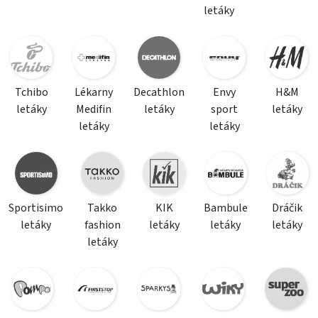
letáky
Tchibo
Lékarny
Decathlon
Envy
H&M
letáky
Medifin
letáky
sport
letáky
letáky
letáky
Sportisimo
Takko
KIK
Bambule
Dráčik
letáky
fashion
letáky
letáky
letáky
letáky