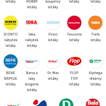
letáky
HOBBY
koupelny
letáky
letáky
letáky
letáky
SCONTO
Idea
Orion
Tescoma
Trefa
nábytek
nábytek
letáky
letáky
letáky
letáky
letáky
BENE
Barvy a
Dr. Max
FLOP
Alphega
NÁPOJE
laky
letáky
TOP
lékárny
letáky
drogerie
letáky
letáky
letáky