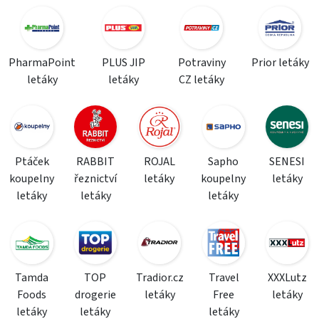
PharmaPoint
PLUS JIP
Potraviny
Prior letáky
letáky
letáky
CZ letáky
Ptáček
RABBIT
ROJAL
Sapho
SENESI
koupelny
řeznictví
letáky
koupelny
letáky
letáky
letáky
letáky
Tamda
TOP
Tradior.cz
Travel
XXXLutz
Foods
drogerie
letáky
Free
letáky
letáky
letáky
letáky