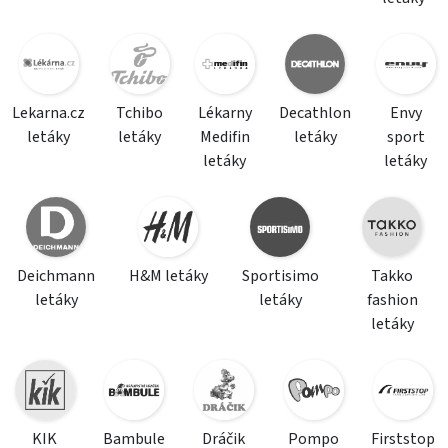
Lekarna.cz
Tchibo
Lékarny
Decathlon
Envy
letáky
letáky
Medifin
letáky
sport
letáky
letáky
Deichmann
H&M letáky
Sportisimo
Takko
letáky
letáky
fashion
letáky
KIK
Bambule
Dráčik
Pompo
Firststop