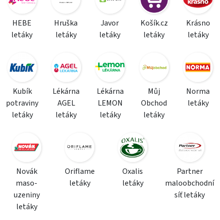
HEBE
Hruška
Javor
Košík.cz
Krásno
letáky
letáky
letáky
letáky
letáky
Kubík
Lékárna
Lékárna
Můj
Norma
potraviny
AGEL
LEMON
Obchod
letáky
letáky
letáky
letáky
letáky
Novák
Oriflame
Oxalis
Partner
maso-
letáky
letáky
maloobchodní
uzeniny
síť letáky
letáky