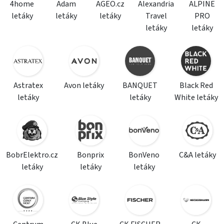
4home
Adam
AGEO.cz
Alexandria
ALPINE
letáky
letáky
letáky
Travel
PRO
letáky
letáky
Astratex
Avon letáky
BANQUET
Black Red
letáky
letáky
White letáky
BobrElektro.cz
Bonprix
BonVeno
C&A letáky
letáky
letáky
letáky