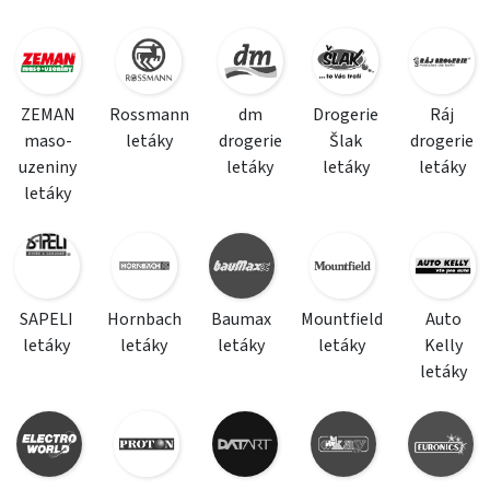
ZEMAN
Rossmann
dm
Drogerie
Ráj
maso-
letáky
drogerie
Šlak
drogerie
uzeniny
letáky
letáky
letáky
letáky
SAPELI
Hornbach
Baumax
Mountfield
Auto
letáky
letáky
letáky
letáky
Kelly
letáky