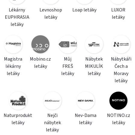
Lékárny
Levnoshop
Loap letáky
LUXOR
EUPHRASIA
letáky
letáky
letáky
Magistra
Mobino.cz
Můj
Nábytek
Nábytkáři
lékárny
letáky
FREŠ
MIKULÍK
Čech a
letáky
letáky
letáky
Moravy
letáky
Naturprodukt
Nejči
Nev-Dama
NOTINO.cz
letáky
nábytek
letáky
letáky
letáky