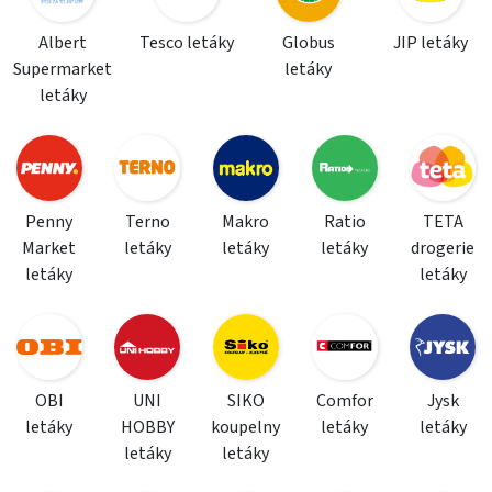
Albert
Tesco letáky
Globus
JIP letáky
Supermarket
letáky
letáky
Penny
Terno
Makro
Ratio
TETA
Market
letáky
letáky
letáky
drogerie
letáky
letáky
OBI
UNI
SIKO
Comfor
Jysk
letáky
HOBBY
koupelny
letáky
letáky
letáky
letáky