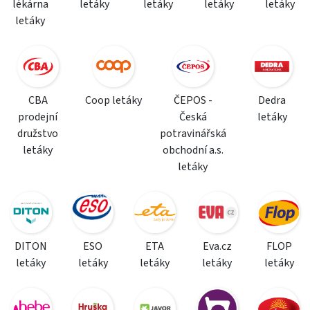
lékárna
letáky
letáky
letáky
letáky
letáky
CBA
Coop letáky
ČEPOS -
Dedra
prodejní
Česká
letáky
družstvo
potravinářská
letáky
obchodní a.s.
letáky
DITON
ESO
ETA
Eva.cz
FLOP
letáky
letáky
letáky
letáky
letáky