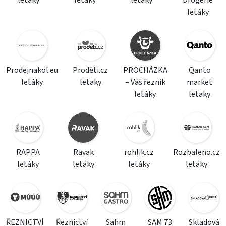
letáky
letáky
letáky
Drogerie
letáky
Prodejnakol.eu
Proděti.cz
PROCHÁZKA
Qanto
letáky
letáky
– Váš řezník
market
letáky
letáky
RAPPA
Ravak
rohlik.cz
Rozbaleno.cz
letáky
letáky
letáky
letáky
ŘEZNICTVÍ
Řeznictví
Sahm
SAM 73
Skladová