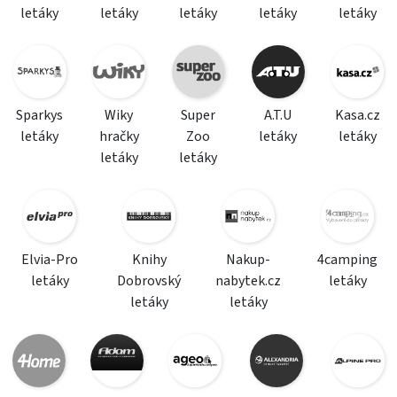
letáky
letáky
letáky
letáky
letáky
Sparkys
Wiky
Super
A.T.U
Kasa.cz
letáky
hračky
Zoo
letáky
letáky
letáky
letáky
Elvia-Pro
Knihy
Nakup-
4camping
letáky
Dobrovský
nabytek.cz
letáky
letáky
letáky