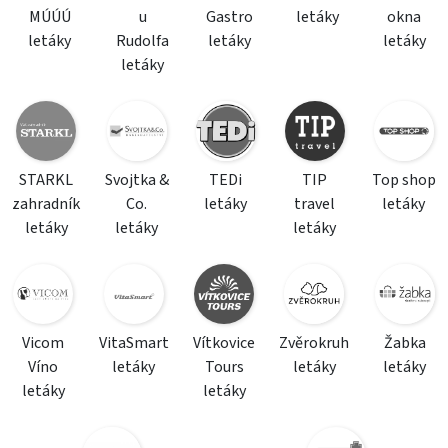
MÚÚÚ
u
Gastro
letáky
okna
letáky
Rudolfa
letáky
letáky
letáky
STARKL
Svojtka &
TEDi
TIP
Top shop
zahradník
Co.
letáky
travel
letáky
letáky
letáky
letáky
Vicom
VitaSmart
Vítkovice
Zvěrokruh
Žabka
Víno
letáky
Tours
letáky
letáky
letáky
letáky