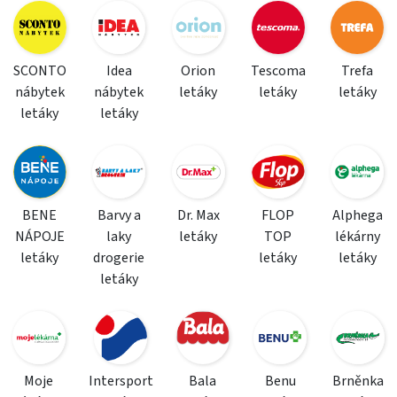
SCONTO
Idea
Orion
Tescoma
Trefa
nábytek
nábytek
letáky
letáky
letáky
letáky
letáky
BENE
Barvy a
Dr. Max
FLOP
Alphega
NÁPOJE
laky
letáky
TOP
lékárny
letáky
drogerie
letáky
letáky
letáky
Moje
Intersport
Bala
Benu
Brněnka