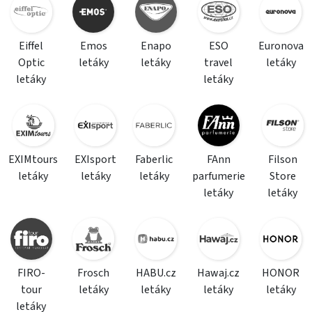
Eiffel
Emos
Enapo
ESO
Euronova
Optic
letáky
letáky
travel
letáky
letáky
letáky
EXIMtours
EXIsport
Faberlic
FAnn
Filson
letáky
letáky
letáky
parfumerie
Store
letáky
letáky
FIRO-
Frosch
HABU.cz
Hawaj.cz
HONOR
tour
letáky
letáky
letáky
letáky
letáky