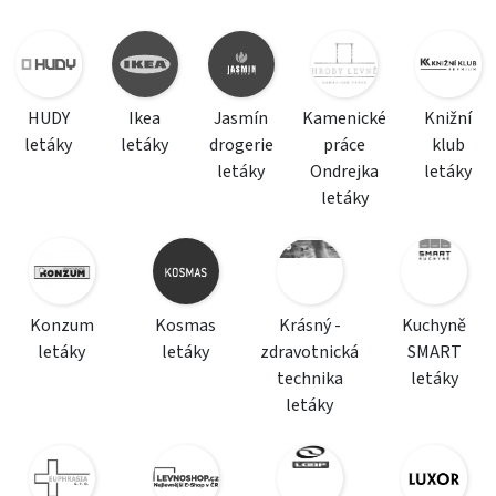
HUDY
Ikea
Jasmín
Kamenické
Knižní
letáky
letáky
drogerie
práce
klub
letáky
Ondrejka
letáky
letáky
Konzum
Kosmas
Krásný -
Kuchyně
letáky
letáky
zdravotnická
SMART
technika
letáky
letáky