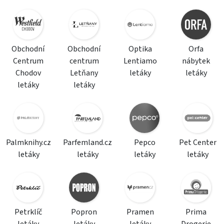
Obchodní
Obchodní
Optika
Orfa
Centrum
centrum
Lentiamo
nábytek
Chodov
Letňany
letáky
letáky
letáky
letáky
Palmknihy.cz
Parfemland.cz
Pepco
Pet Center
letáky
letáky
letáky
letáky
Petrklíč
Popron
Pramen
Prima