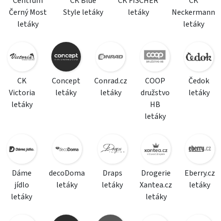
Centrum
CK Blue
CK FISCHER
CK
Černý Most
Style letáky
letáky
Neckermann
letáky
letáky
CK
Concept
Conrad.cz
COOP
Čedok
Victoria
letáky
letáky
družstvo
letáky
letáky
HB
letáky
Dáme
decoDoma
Draps
Drogerie
Eberry.cz
jídlo
letáky
letáky
Xantea.cz
letáky
letáky
letáky