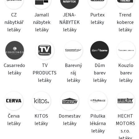
CZ
Jamall
JENA-
Purtex
Trend
nábytkář
nábytek
NÁBYTEK
letáky
koberce
letáky
letáky
letáky
letáky
Casarredo
TV
Barevný
Dům
Kouzlo
letáky
PRODUCTS
ráj
barev
barev
letáky
letáky
letáky
letáky
Červa
KITOS
Domestav
Pilulka
HECHT
letáky
letáky
letáky
lékárna
MOTORS
letáky
s.r.o.
letáky