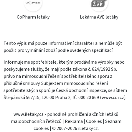
CoPharm letáky
Lekárna AVE letáky
Tento výpis má pouze informativní charakter a nemůže být
použit pro vymáhání zboží podle uvedených specifikací.
Informujeme spotřebitele, kterým prodáváme výrobky nebo
poskytujeme služby, že mají podle zákona č. 624/1992 Sb.
právo na mimosoudní řešení spotřebitelského sporu z
příslušné smlouvy. Subjektem mimosoudního řešení
spotřebitelských sporů je Česká obchodní inspekce, se sídlem
Štěpánská 567/15, 120 00 Praha 2, IČ: 000 20 869 (
www.coi.cz
).
www.iletaky.cz - pohodlné prohlížení akčních letáků
maloobchodních řetězců
|
Reklama
|
Cookies
|
Seznam
cookies
|
© 2007-2026 iLetaky.cz.