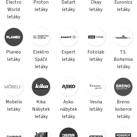
Electro
Proton
Datart
Okay
Euronics
World
letáky
letáky
letáky
letáky
letáky
Planeo
Elektro
Expert
Fotolab
T.S.
letáky
Spáčil
letáky
letáky
Bohemia
letáky
letáky
Mobelix
Kika
Asko
Vesna
Breno
letáky
Nábytek
nábytek
letáky
koberce
letáky
letáky
letáky