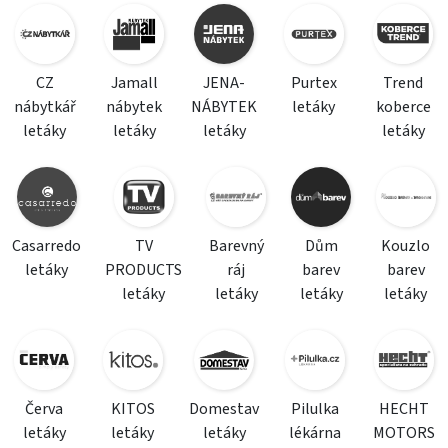
CZ
Jamall
JENA-
Purtex
Trend
nábytkář
nábytek
NÁBYTEK
letáky
koberce
letáky
letáky
letáky
letáky
Casarredo
TV
Barevný
Dům
Kouzlo
letáky
PRODUCTS
ráj
barev
barev
letáky
letáky
letáky
letáky
Červa
KITOS
Domestav
Pilulka
HECHT
letáky
letáky
letáky
lékárna
MOTORS