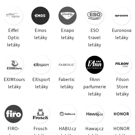
Eiffel
Emos
Enapo
ESO
Euronova
Optic
letáky
letáky
travel
letáky
letáky
letáky
EXIMtours
EXIsport
Faberlic
FAnn
Filson
letáky
letáky
letáky
parfumerie
Store
letáky
letáky
FIRO-
Frosch
HABU.cz
Hawaj.cz
HONOR