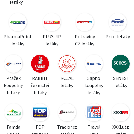
letáky
PharmaPoint
PLUS JIP
Potraviny
Prior letáky
letáky
letáky
CZ letáky
Ptáček
RABBIT
ROJAL
Sapho
SENESI
koupelny
řeznictví
letáky
koupelny
letáky
letáky
letáky
letáky
Tamda
TOP
Tradior.cz
Travel
XXXLutz