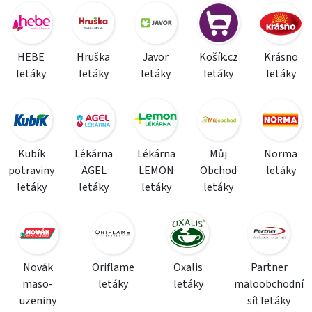
HEBE
Hruška
Javor
Košík.cz
Krásno
letáky
letáky
letáky
letáky
letáky
Kubík
Lékárna
Lékárna
Můj
Norma
potraviny
AGEL
LEMON
Obchod
letáky
letáky
letáky
letáky
letáky
Novák
Oriflame
Oxalis
Partner
maso-
letáky
letáky
maloobchodní
uzeniny
síť letáky