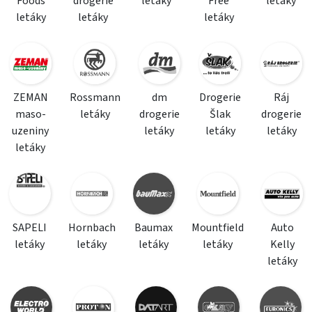
Foods
drogerie
letáky
Free
letáky
letáky
letáky
letáky
ZEMAN
Rossmann
dm
Drogerie
Ráj
maso-
letáky
drogerie
Šlak
drogerie
uzeniny
letáky
letáky
letáky
letáky
SAPELI
Hornbach
Baumax
Mountfield
Auto
letáky
letáky
letáky
letáky
Kelly
letáky