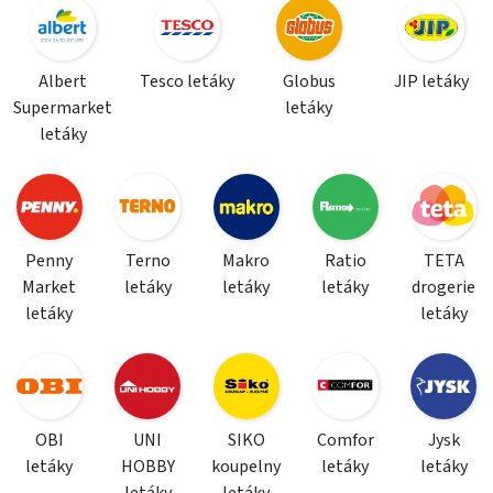
Albert
Tesco letáky
Globus
JIP letáky
Supermarket
letáky
letáky
Penny
Terno
Makro
Ratio
TETA
Market
letáky
letáky
letáky
drogerie
letáky
letáky
OBI
UNI
SIKO
Comfor
Jysk
letáky
HOBBY
koupelny
letáky
letáky