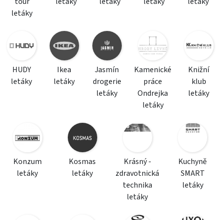
tour
letáky
letáky
letáky
letáky
letáky
HUDY
Ikea
Jasmín
Kamenické
Knižní
letáky
letáky
drogerie
práce
klub
letáky
Ondrejka
letáky
letáky
Konzum
Kosmas
Krásný -
Kuchyně
letáky
letáky
zdravotnická
SMART
technika
letáky
letáky