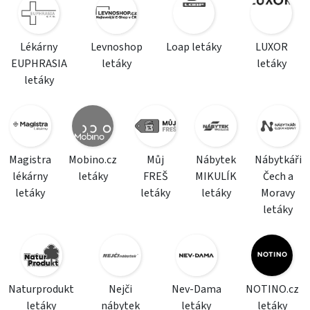
Lékárny
Levnoshop
Loap letáky
LUXOR
EUPHRASIA
letáky
letáky
letáky
Magistra
Mobino.cz
Můj
Nábytek
Nábytkáři
lékárny
letáky
FREŠ
MIKULÍK
Čech a
letáky
letáky
letáky
Moravy
letáky
Naturprodukt
Nejči
Nev-Dama
NOTINO.cz
letáky
nábytek
letáky
letáky