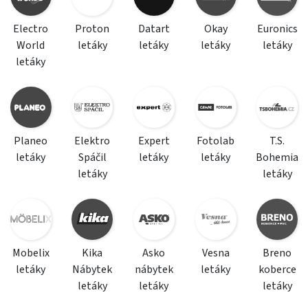
Electro
Proton
Datart
Okay
Euronics
World
letáky
letáky
letáky
letáky
letáky
Planeo
Elektro
Expert
Fotolab
T.S.
letáky
Spáčil
letáky
letáky
Bohemia
letáky
letáky
Mobelix
Kika
Asko
Vesna
Breno
letáky
Nábytek
nábytek
letáky
koberce
letáky
letáky
letáky