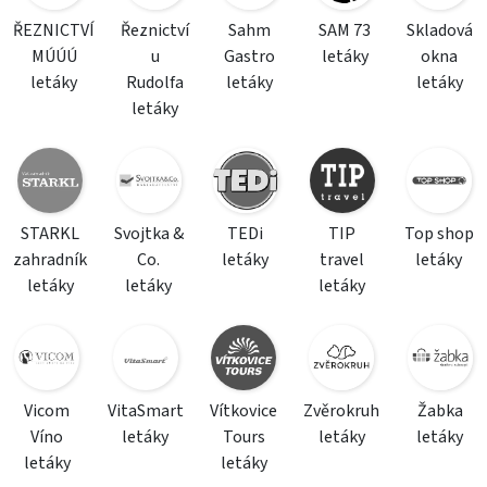
ŘEZNICTVÍ
Řeznictví
Sahm
SAM 73
Skladová
MÚÚÚ
u
Gastro
letáky
okna
letáky
Rudolfa
letáky
letáky
letáky
STARKL
Svojtka &
TEDi
TIP
Top shop
zahradník
Co.
letáky
travel
letáky
letáky
letáky
letáky
Vicom
VitaSmart
Vítkovice
Zvěrokruh
Žabka
Víno
letáky
Tours
letáky
letáky
letáky
letáky