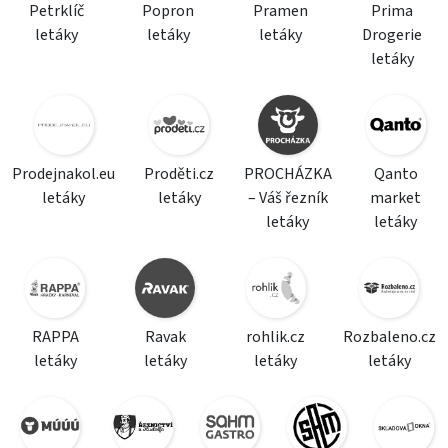
Petrklíč
Popron
Pramen
Prima
letáky
letáky
letáky
Drogerie
letáky
Prodejnakol.eu
Proděti.cz
PROCHÁZKA
Qanto
letáky
letáky
– Váš řezník
market
letáky
letáky
RAPPA
Ravak
rohlik.cz
Rozbaleno.cz
letáky
letáky
letáky
letáky