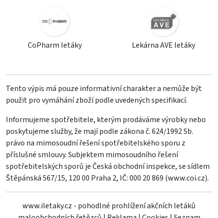
CoPharm letáky
Lekárna AVE letáky
Tento výpis má pouze informativní charakter a nemůže být
použit pro vymáhání zboží podle uvedených specifikací.
Informujeme spotřebitele, kterým prodáváme výrobky nebo
poskytujeme služby, že mají podle zákona č. 624/1992 Sb.
právo na mimosoudní řešení spotřebitelského sporu z
příslušné smlouvy. Subjektem mimosoudního řešení
spotřebitelských sporů je Česká obchodní inspekce, se sídlem
Štěpánská 567/15, 120 00 Praha 2, IČ: 000 20 869 (
www.coi.cz
).
www.iletaky.cz - pohodlné prohlížení akčních letáků
maloobchodních řetězců
|
Reklama
|
Cookies
|
Seznam