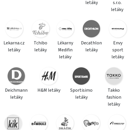
letáky
s.r.o.
letáky
Lekarna.cz
Tchibo
Lékarny
Decathlon
Envy
letáky
letáky
Medifin
letáky
sport
letáky
letáky
Deichmann
H&M letáky
Sportisimo
Takko
letáky
letáky
fashion
letáky