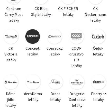
Centrum
CK Blue
CK FISCHER
CK
Černý Most
Style letáky
letáky
Neckermann
letáky
letáky
CK
Concept
Conrad.cz
COOP
Čedok
Victoria
letáky
letáky
družstvo
letáky
letáky
HB
letáky
Dáme
decoDoma
Draps
Drogerie
Eberry.cz
jídlo
letáky
letáky
Xantea.cz
letáky
letáky
letáky