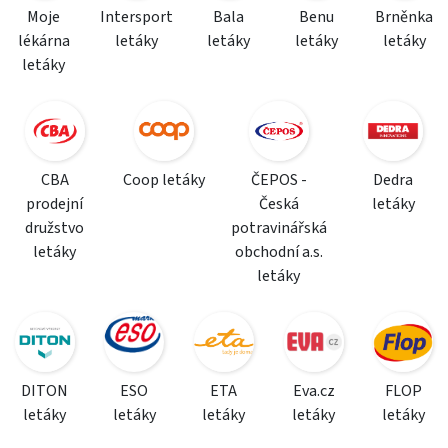
Moje
Intersport
Bala
Benu
Brněnka
lékárna
letáky
letáky
letáky
letáky
letáky
CBA
Coop letáky
ČEPOS -
Dedra
prodejní
Česká
letáky
družstvo
potravinářská
letáky
obchodní a.s.
letáky
DITON
ESO
ETA
Eva.cz
FLOP
letáky
letáky
letáky
letáky
letáky