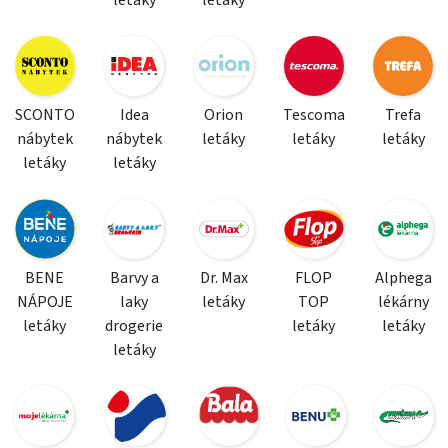
letáky
letáky
SCONTO
Idea
Orion
Tescoma
Trefa
nábytek
nábytek
letáky
letáky
letáky
letáky
letáky
BENE
Barvy a
Dr. Max
FLOP
Alphega
NÁPOJE
laky
letáky
TOP
lékárny
letáky
drogerie
letáky
letáky
letáky