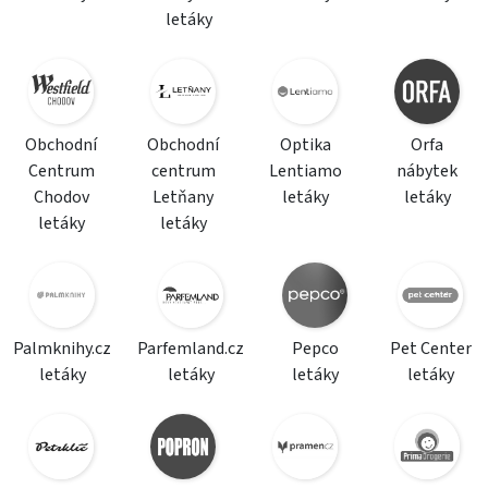
letáky
Obchodní
Obchodní
Optika
Orfa
Centrum
centrum
Lentiamo
nábytek
Chodov
Letňany
letáky
letáky
letáky
letáky
Palmknihy.cz
Parfemland.cz
Pepco
Pet Center
letáky
letáky
letáky
letáky