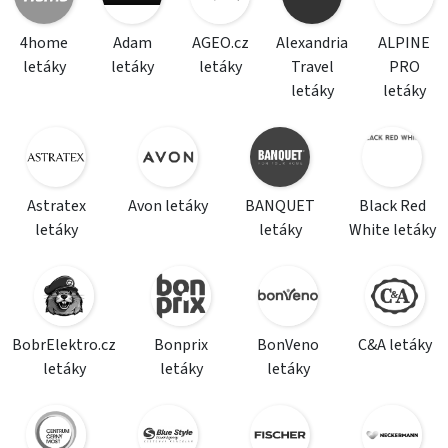
4home
Adam
AGEO.cz
Alexandria
ALPINE
letáky
letáky
letáky
Travel
PRO
letáky
letáky
Astratex
Avon letáky
BANQUET
Black Red
letáky
letáky
White letáky
BobrElektro.cz
Bonprix
BonVeno
C&A letáky
letáky
letáky
letáky