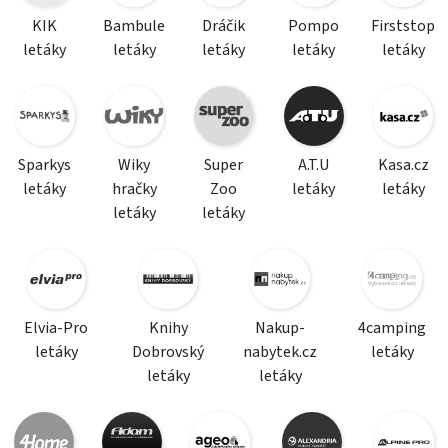
KIK
Bambule
Dráčik
Pompo
Firststop
letáky
letáky
letáky
letáky
letáky
Sparkys
Wiky
Super
A.T.U
Kasa.cz
letáky
hračky
Zoo
letáky
letáky
letáky
letáky
Elvia-Pro
Knihy
Nakup-
4camping
letáky
Dobrovský
nabytek.cz
letáky
letáky
letáky