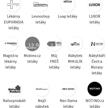
Lékárny
Levnoshop
Loap letáky
LUXOR
EUPHRASIA
letáky
letáky
letáky
Magistra
Mobino.cz
Můj
Nábytek
Nábytkáři
lékárny
letáky
FREŠ
MIKULÍK
Čech a
letáky
letáky
letáky
Moravy
letáky
Naturprodukt
Nejči
Nev-Dama
NOTINO.cz
letáky
nábytek
letáky
letáky