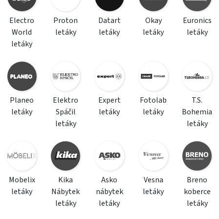
Electro
Proton
Datart
Okay
Euronics
World
letáky
letáky
letáky
letáky
letáky
Planeo
Elektro
Expert
Fotolab
T.S.
letáky
Spáčil
letáky
letáky
Bohemia
letáky
letáky
Mobelix
Kika
Asko
Vesna
Breno
letáky
Nábytek
nábytek
letáky
koberce
letáky
letáky
letáky