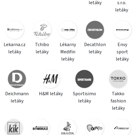
letáky
s.r.o.
letáky
Lekarna.cz
Tchibo
Lékarny
Decathlon
Envy
letáky
letáky
Medifin
letáky
sport
letáky
letáky
Deichmann
H&M letáky
Sportisimo
Takko
letáky
letáky
fashion
letáky