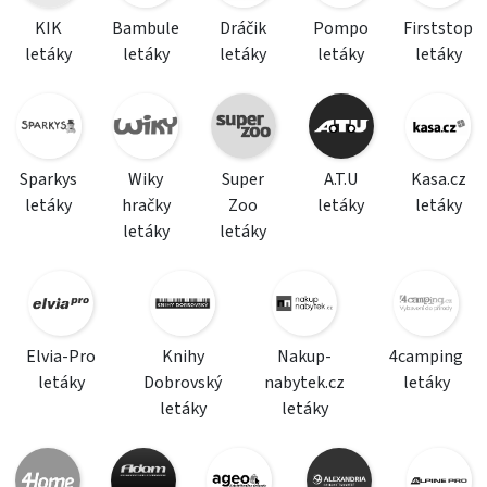
KIK
Bambule
Dráčik
Pompo
Firststop
letáky
letáky
letáky
letáky
letáky
Sparkys
Wiky
Super
A.T.U
Kasa.cz
letáky
hračky
Zoo
letáky
letáky
letáky
letáky
Elvia-Pro
Knihy
Nakup-
4camping
letáky
Dobrovský
nabytek.cz
letáky
letáky
letáky