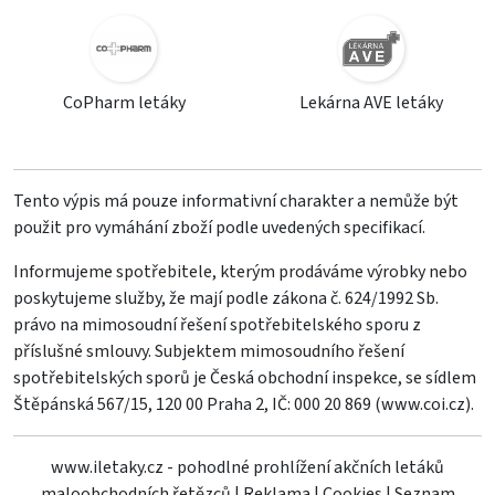
CoPharm letáky
Lekárna AVE letáky
Tento výpis má pouze informativní charakter a nemůže být
použit pro vymáhání zboží podle uvedených specifikací.
Informujeme spotřebitele, kterým prodáváme výrobky nebo
poskytujeme služby, že mají podle zákona č. 624/1992 Sb.
právo na mimosoudní řešení spotřebitelského sporu z
příslušné smlouvy. Subjektem mimosoudního řešení
spotřebitelských sporů je Česká obchodní inspekce, se sídlem
Štěpánská 567/15, 120 00 Praha 2, IČ: 000 20 869 (
www.coi.cz
).
www.iletaky.cz - pohodlné prohlížení akčních letáků
maloobchodních řetězců
|
Reklama
|
Cookies
|
Seznam