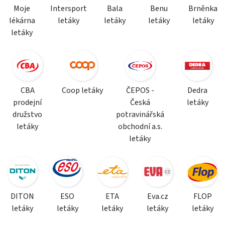
Moje
Intersport
Bala
Benu
Brněnka
lékárna
letáky
letáky
letáky
letáky
letáky
CBA
Coop letáky
ČEPOS -
Dedra
prodejní
Česká
letáky
družstvo
potravinářská
letáky
obchodní a.s.
letáky
DITON
ESO
ETA
Eva.cz
FLOP
letáky
letáky
letáky
letáky
letáky