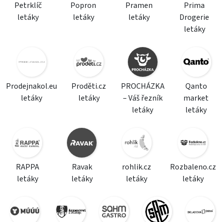
Petrklíč
Popron
Pramen
Prima
letáky
letáky
letáky
Drogerie
letáky
Prodejnakol.eu
Proděti.cz
PROCHÁZKA
Qanto
letáky
letáky
– Váš řezník
market
letáky
letáky
RAPPA
Ravak
rohlik.cz
Rozbaleno.cz
letáky
letáky
letáky
letáky