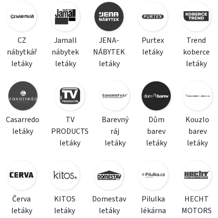
CZ
Jamall
JENA-
Purtex
Trend
nábytkář
nábytek
NÁBYTEK
letáky
koberce
letáky
letáky
letáky
letáky
Casarredo
TV
Barevný
Dům
Kouzlo
letáky
PRODUCTS
ráj
barev
barev
letáky
letáky
letáky
letáky
Červa
KITOS
Domestav
Pilulka
HECHT
letáky
letáky
letáky
lékárna
MOTORS