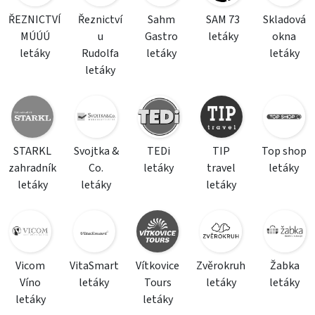
ŘEZNICTVÍ
Řeznictví
Sahm
SAM 73
Skladová
MÚÚÚ
u
Gastro
letáky
okna
letáky
Rudolfa
letáky
letáky
letáky
STARKL
Svojtka &
TEDi
TIP
Top shop
zahradník
Co.
letáky
travel
letáky
letáky
letáky
letáky
Vicom
VitaSmart
Vítkovice
Zvěrokruh
Žabka
Víno
letáky
Tours
letáky
letáky
letáky
letáky