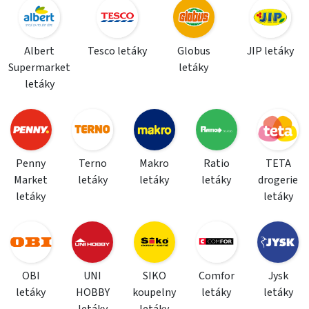
Albert
Tesco letáky
Globus
JIP letáky
Supermarket
letáky
letáky
Penny
Terno
Makro
Ratio
TETA
Market
letáky
letáky
letáky
drogerie
letáky
letáky
OBI
UNI
SIKO
Comfor
Jysk
letáky
HOBBY
koupelny
letáky
letáky