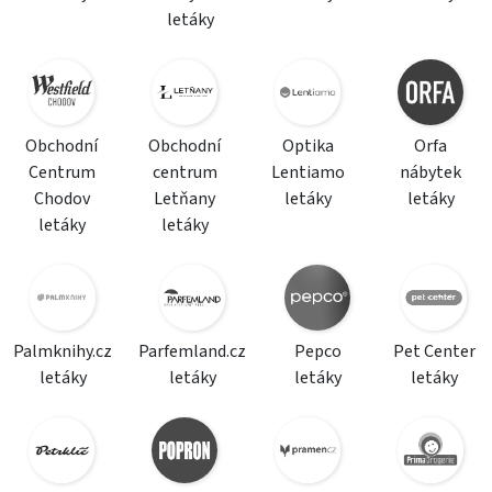
letáky
Obchodní
Obchodní
Optika
Orfa
Centrum
centrum
Lentiamo
nábytek
Chodov
Letňany
letáky
letáky
letáky
letáky
Palmknihy.cz
Parfemland.cz
Pepco
Pet Center
letáky
letáky
letáky
letáky