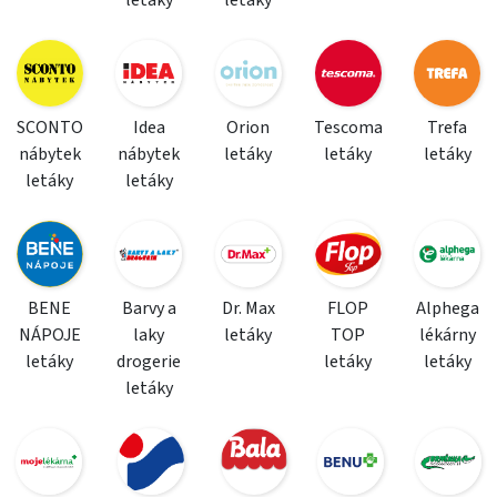
letáky
letáky
SCONTO
Idea
Orion
Tescoma
Trefa
nábytek
nábytek
letáky
letáky
letáky
letáky
letáky
BENE
Barvy a
Dr. Max
FLOP
Alphega
NÁPOJE
laky
letáky
TOP
lékárny
letáky
drogerie
letáky
letáky
letáky