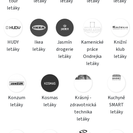
tour
letáky
letáky
letáky
letáky
letáky
HUDY
Ikea
Jasmín
Kamenické
Knižní
letáky
letáky
drogerie
práce
klub
letáky
Ondrejka
letáky
letáky
Konzum
Kosmas
Krásný -
Kuchyně
letáky
letáky
zdravotnická
SMART
technika
letáky
letáky