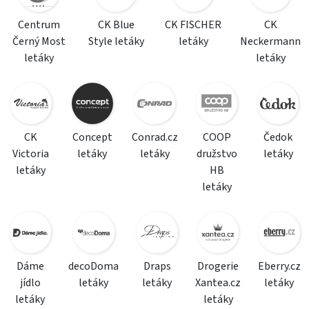
Centrum
CK Blue
CK FISCHER
CK
Černý Most
Style letáky
letáky
Neckermann
letáky
letáky
CK
Concept
Conrad.cz
COOP
Čedok
Victoria
letáky
letáky
družstvo
letáky
letáky
HB
letáky
Dáme
decoDoma
Draps
Drogerie
Eberry.cz
jídlo
letáky
letáky
Xantea.cz
letáky
letáky
letáky