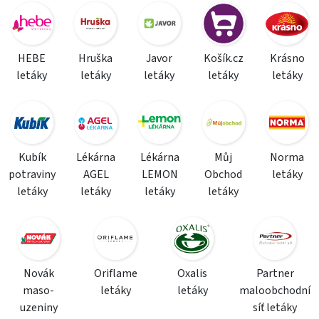
HEBE
Hruška
Javor
Košík.cz
Krásno
letáky
letáky
letáky
letáky
letáky
Kubík
Lékárna
Lékárna
Můj
Norma
potraviny
AGEL
LEMON
Obchod
letáky
letáky
letáky
letáky
letáky
Novák
Oriflame
Oxalis
Partner
maso-
letáky
letáky
maloobchodní
uzeniny
síť letáky