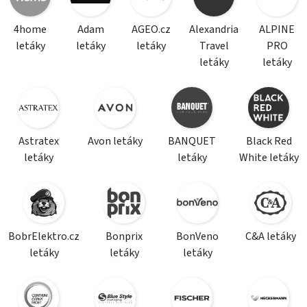
4home
Adam
AGEO.cz
Alexandria
ALPINE
letáky
letáky
letáky
Travel
PRO
letáky
letáky
Astratex
Avon letáky
BANQUET
Black Red
letáky
letáky
White letáky
BobrElektro.cz
Bonprix
BonVeno
C&A letáky
letáky
letáky
letáky