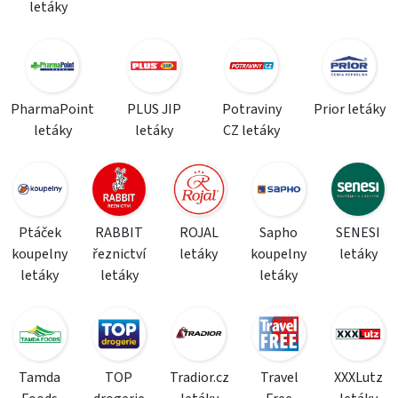
letáky
PharmaPoint
PLUS JIP
Potraviny
Prior letáky
letáky
letáky
CZ letáky
Ptáček
RABBIT
ROJAL
Sapho
SENESI
koupelny
řeznictví
letáky
koupelny
letáky
letáky
letáky
letáky
Tamda
TOP
Tradior.cz
Travel
XXXLutz