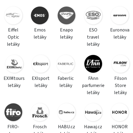
Eiffel
Emos
Enapo
ESO
Euronova
Optic
letáky
letáky
travel
letáky
letáky
letáky
EXIMtours
EXIsport
Faberlic
FAnn
Filson
letáky
letáky
letáky
parfumerie
Store
letáky
letáky
FIRO-
Frosch
HABU.cz
Hawaj.cz
HONOR