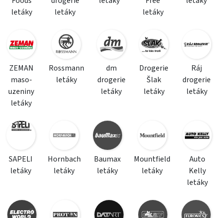
Foods
drogerie
letáky
Free
letáky
letáky
letáky
letáky
ZEMAN
Rossmann
dm
Drogerie
Ráj
maso-
letáky
drogerie
Šlak
drogerie
uzeniny
letáky
letáky
letáky
letáky
SAPELI
Hornbach
Baumax
Mountfield
Auto
letáky
letáky
letáky
letáky
Kelly
letáky