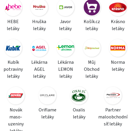
HEBE
Hruška
Javor
Košík.cz
Krásno
letáky
letáky
letáky
letáky
letáky
Kubík
Lékárna
Lékárna
Můj
Norma
potraviny
AGEL
LEMON
Obchod
letáky
letáky
letáky
letáky
letáky
Novák
Oriflame
Oxalis
Partner
maso-
letáky
letáky
maloobchodní
uzeniny
síť letáky