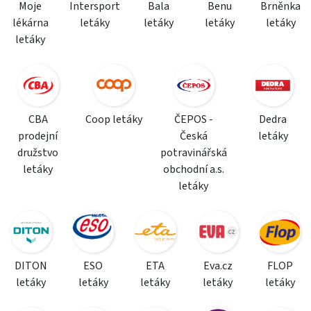
Moje
Intersport
Bala
Benu
Brněnka
lékárna
letáky
letáky
letáky
letáky
letáky
CBA
Coop letáky
ČEPOS -
Dedra
prodejní
Česká
letáky
družstvo
potravinářská
letáky
obchodní a.s.
letáky
DITON
ESO
ETA
Eva.cz
FLOP
letáky
letáky
letáky
letáky
letáky