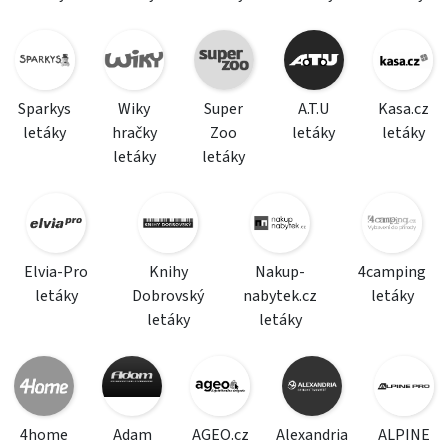
Sparkys
Wiky
Super
A.T.U
Kasa.cz
letáky
hračky
Zoo
letáky
letáky
letáky
letáky
Elvia-Pro
Knihy
Nakup-
4camping
letáky
Dobrovský
nabytek.cz
letáky
letáky
letáky
4home
Adam
AGEO.cz
Alexandria
ALPINE