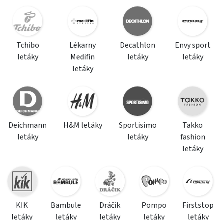
Tchibo
Lékarny
Decathlon
Envy sport
letáky
Medifin
letáky
letáky
letáky
Deichmann
H&M letáky
Sportisimo
Takko
letáky
letáky
fashion
letáky
KIK
Bambule
Dráčik
Pompo
Firststop
letáky
letáky
letáky
letáky
letáky