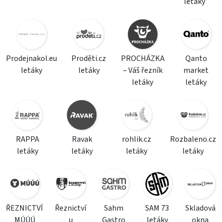
letáky
Prodejnakol.eu
Proděti.cz
PROCHÁZKA
Qanto
letáky
letáky
– Váš řezník
market
letáky
letáky
RAPPA
Ravak
rohlik.cz
Rozbaleno.cz
letáky
letáky
letáky
letáky
ŘEZNICTVÍ
Řeznictví
Sahm
SAM 73
Skladová
MÚÚÚ
u
Gastro
letáky
okna