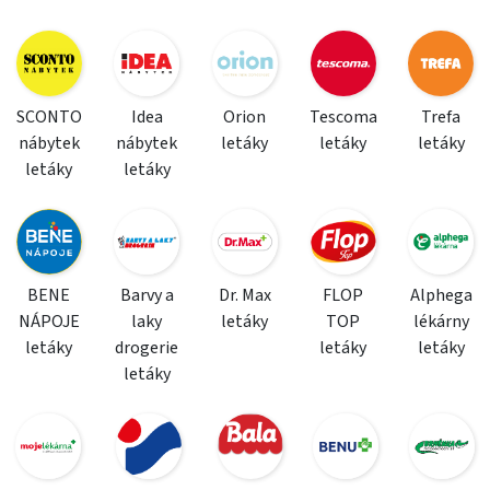
SCONTO
Idea
Orion
Tescoma
Trefa
nábytek
nábytek
letáky
letáky
letáky
letáky
letáky
BENE
Barvy a
Dr. Max
FLOP
Alphega
NÁPOJE
laky
letáky
TOP
lékárny
letáky
drogerie
letáky
letáky
letáky