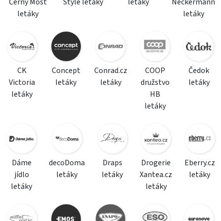
Černý Most
Style letáky
letáky
Neckermann
letáky
letáky
CK
Concept
Conrad.cz
COOP
Čedok
Victoria
letáky
letáky
družstvo
letáky
letáky
HB
letáky
Dáme
decoDoma
Draps
Drogerie
Eberry.cz
jídlo
letáky
letáky
Xantea.cz
letáky
letáky
letáky