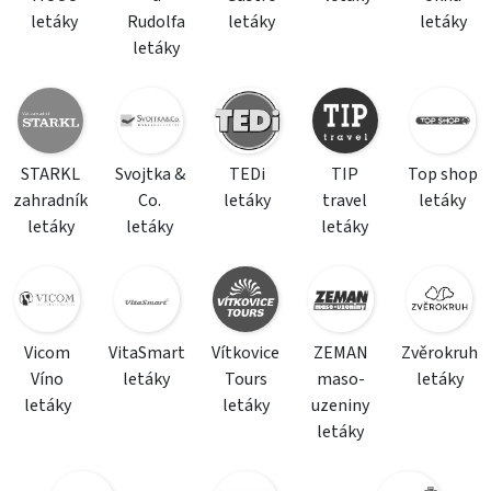
letáky
Rudolfa
letáky
letáky
letáky
STARKL
Svojtka &
TEDi
TIP
Top shop
zahradník
Co.
letáky
travel
letáky
letáky
letáky
letáky
Vicom
VitaSmart
Vítkovice
ZEMAN
Zvěrokruh
Víno
letáky
Tours
maso-
letáky
letáky
letáky
uzeniny
letáky