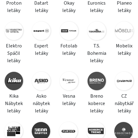
Proton
Datart
Okay
Euronics
Planeo
letáky
letáky
letáky
letáky
letáky
Elektro
Expert
Fotolab
T.S.
Mobelix
Spáčil
letáky
letáky
Bohemia
letáky
letáky
letáky
Kika
Asko
Vesna
Breno
CZ
Nábytek
nábytek
letáky
koberce
nábytkář
letáky
letáky
letáky
letáky