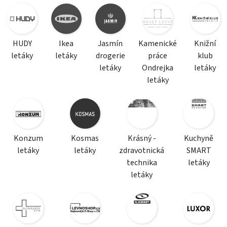
HUDY
Ikea
Jasmín
Kamenické
Knižní
letáky
letáky
drogerie
práce
klub
letáky
Ondrejka
letáky
letáky
Konzum
Kosmas
Krásný -
Kuchyně
letáky
letáky
zdravotnická
SMART
technika
letáky
letáky