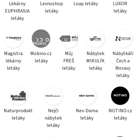
Lékárny
Levnoshop
Loap letáky
LUXOR
EUPHRASIA
letáky
letáky
letáky
Magistra
Mobino.cz
Můj
Nábytek
Nábytkáři
lékárny
letáky
FREŠ
MIKULÍK
Čech a
letáky
letáky
letáky
Moravy
letáky
Naturprodukt
Nejči
Nev-Dama
NOTINO.cz
letáky
nábytek
letáky
letáky
letáky