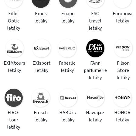
Eiffel
Emos
Enapo
ESO
Euronova
Optic
letáky
letáky
travel
letáky
letáky
letáky
EXIMtours
EXIsport
Faberlic
FAnn
Filson
letáky
letáky
letáky
parfumerie
Store
letáky
letáky
FIRO-
Frosch
HABU.cz
Hawaj.cz
HONOR
tour
letáky
letáky
letáky
letáky
letáky