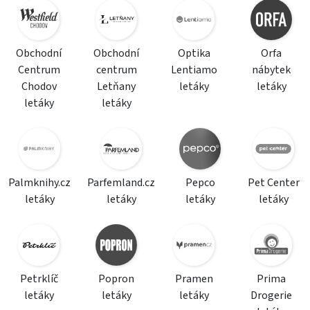
Obchodní
Obchodní
Optika
Orfa
Centrum
centrum
Lentiamo
nábytek
Chodov
Letňany
letáky
letáky
letáky
letáky
Palmknihy.cz
Parfemland.cz
Pepco
Pet Center
letáky
letáky
letáky
letáky
Petrklíč
Popron
Pramen
Prima
letáky
letáky
letáky
Drogerie