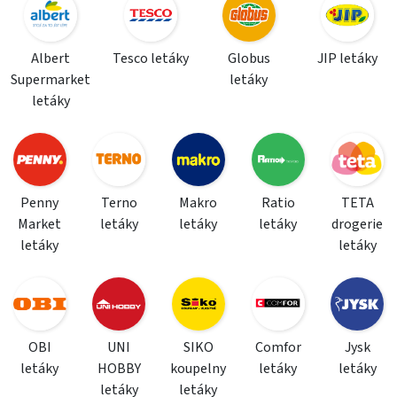
Albert
Tesco letáky
Globus
JIP letáky
Supermarket
letáky
letáky
Penny
Terno
Makro
Ratio
TETA
Market
letáky
letáky
letáky
drogerie
letáky
letáky
OBI
UNI
SIKO
Comfor
Jysk
letáky
HOBBY
koupelny
letáky
letáky
letáky
letáky