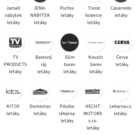
Jamall
JENA-
Purtex
Trend
Casarredo
nábytek
NÁBYTEK
letáky
koberce
letáky
letáky
letáky
letáky
TV
Barevný
Dům
Kouzlo
Červa
PRODUCTS
ráj
barev
barev
letáky
letáky
letáky
letáky
letáky
KITOS
Domestav
Pilulka
HECHT
Lekarna.cz
letáky
letáky
lékárna
MOTORS
letáky
letáky
s.r.o.
letáky