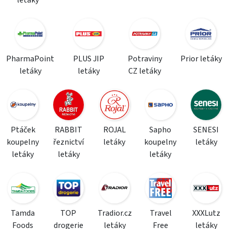
letáky
PharmaPoint
PLUS JIP
Potraviny
Prior letáky
letáky
letáky
CZ letáky
Ptáček
RABBIT
ROJAL
Sapho
SENESI
koupelny
řeznictví
letáky
koupelny
letáky
letáky
letáky
letáky
Tamda
TOP
Tradior.cz
Travel
XXXLutz
Foods
drogerie
letáky
Free
letáky