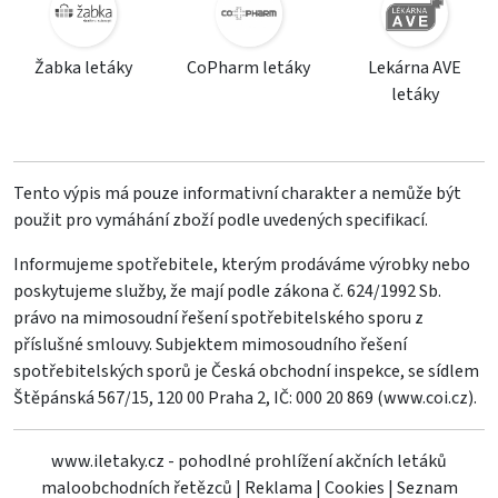
Žabka letáky
CoPharm letáky
Lekárna AVE
letáky
Tento výpis má pouze informativní charakter a nemůže být
použit pro vymáhání zboží podle uvedených specifikací.
Informujeme spotřebitele, kterým prodáváme výrobky nebo
poskytujeme služby, že mají podle zákona č. 624/1992 Sb.
právo na mimosoudní řešení spotřebitelského sporu z
příslušné smlouvy. Subjektem mimosoudního řešení
spotřebitelských sporů je Česká obchodní inspekce, se sídlem
Štěpánská 567/15, 120 00 Praha 2, IČ: 000 20 869 (
www.coi.cz
).
www.iletaky.cz - pohodlné prohlížení akčních letáků
maloobchodních řetězců
|
Reklama
|
Cookies
|
Seznam