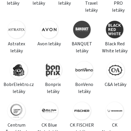
letáky
letáky
letáky
Travel
PRO
letáky
letáky
Astratex
Avon letáky
BANQUET
Black Red
letáky
letáky
White letáky
BobrElektro.cz
Bonprix
BonVeno
C&A letáky
letáky
letáky
letáky
Centrum
CK Blue
CK FISCHER
CK