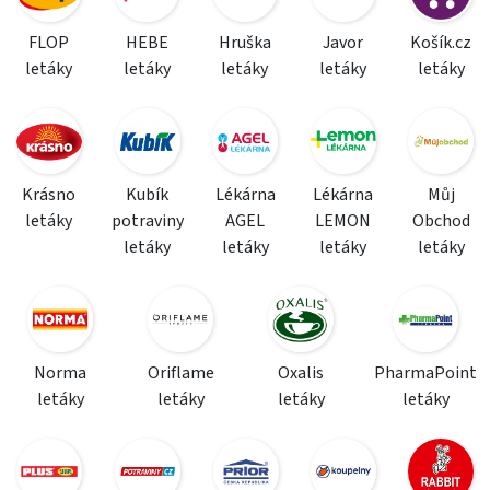
FLOP
HEBE
Hruška
Javor
Košík.cz
letáky
letáky
letáky
letáky
letáky
Krásno
Kubík
Lékárna
Lékárna
Můj
letáky
potraviny
AGEL
LEMON
Obchod
letáky
letáky
letáky
letáky
Norma
Oriflame
Oxalis
PharmaPoint
letáky
letáky
letáky
letáky