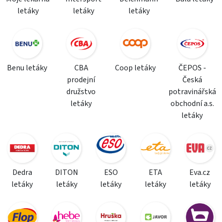
letáky
letáky
letáky
Benu letáky
CBA
Coop letáky
ČEPOS -
prodejní
Česká
družstvo
potravinářská
letáky
obchodní a.s.
letáky
Dedra
DITON
ESO
ETA
Eva.cz
letáky
letáky
letáky
letáky
letáky