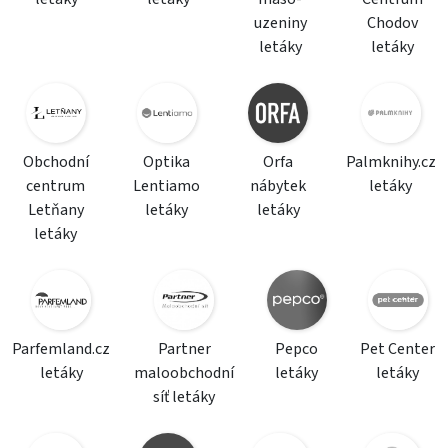
uzeniny
Chodov
letáky
letáky
Obchodní
Optika
Orfa
Palmknihy.cz
centrum
Lentiamo
nábytek
letáky
Letňany
letáky
letáky
letáky
Parfemland.cz
Partner
Pepco
Pet Center
letáky
maloobchodní
letáky
letáky
síť letáky