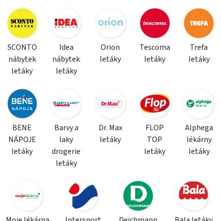
SCONTO
Idea
Orion
Tescoma
Trefa
nábytek
nábytek
letáky
letáky
letáky
letáky
letáky
BENE
Barvy a
Dr. Max
FLOP
Alphega
NÁPOJE
laky
letáky
TOP
lékárny
letáky
drogerie
letáky
letáky
letáky
Moje lékárna
Intersport
Deichmann
Bala letáky