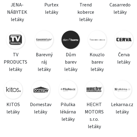
JENA-
Purtex
Trend
Casarredo
NÁBYTEK
letáky
koberce
letáky
letáky
letáky
TV
Barevný
Dům
Kouzlo
Červa
PRODUCTS
ráj
barev
barev
letáky
letáky
letáky
letáky
letáky
KITOS
Domestav
Pilulka
HECHT
Lekarna.cz
letáky
letáky
lékárna
MOTORS
letáky
letáky
s.r.o.
letáky