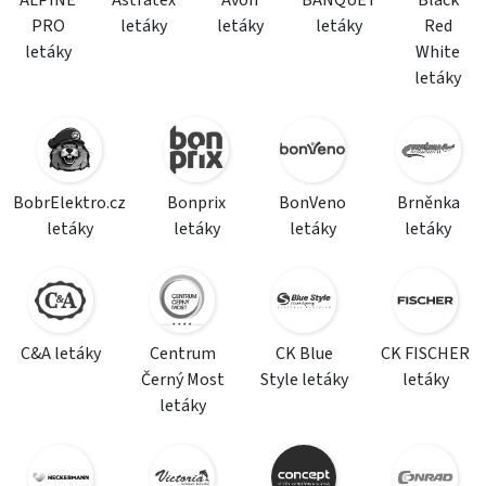
ALPINE
Astratex
Avon
BANQUET
Black
PRO
letáky
letáky
letáky
Red
letáky
White
letáky
BobrElektro.cz
Bonprix
BonVeno
Brněnka
letáky
letáky
letáky
letáky
C&A letáky
Centrum
CK Blue
CK FISCHER
Černý Most
Style letáky
letáky
letáky