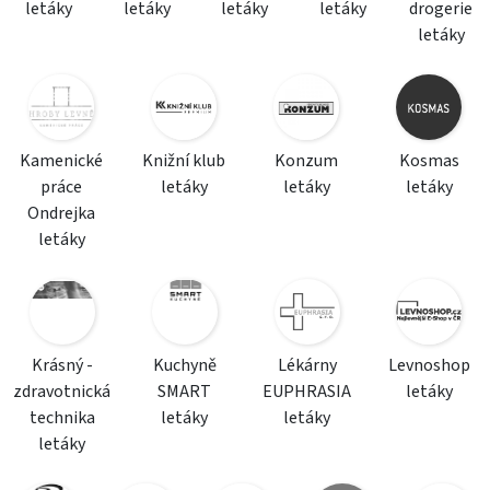
letáky
letáky
letáky
letáky
drogerie
letáky
Kamenické
Knižní klub
Konzum
Kosmas
práce
letáky
letáky
letáky
Ondrejka
letáky
Krásný -
Kuchyně
Lékárny
Levnoshop
zdravotnická
SMART
EUPHRASIA
letáky
technika
letáky
letáky
letáky