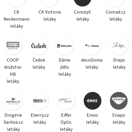
CK
CK Victoria
Concept
Conrad.cz
Neckermann
letáky
letáky
letáky
letáky
COOP
Čedok
Dáme
decoDoma
Draps
družstvo
letáky
jídlo
letáky
letáky
HB
letáky
letáky
Drogerie
Eberry.cz
Eiffel
Emos
Enapo
Xantea.cz
letáky
Optic
letáky
letáky
letáky
letáky