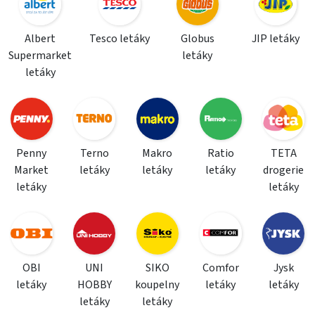
Albert
Tesco letáky
Globus
JIP letáky
Supermarket
letáky
letáky
Penny
Terno
Makro
Ratio
TETA
Market
letáky
letáky
letáky
drogerie
letáky
letáky
OBI
UNI
SIKO
Comfor
Jysk
letáky
HOBBY
koupelny
letáky
letáky
letáky
letáky