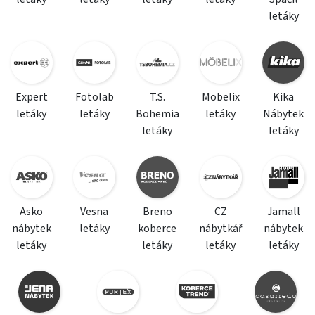
letáky
Expert
Fotolab
T.S.
Mobelix
Kika
letáky
letáky
Bohemia
letáky
Nábytek
letáky
letáky
Asko
Vesna
Breno
CZ
Jamall
nábytek
letáky
koberce
nábytkář
nábytek
letáky
letáky
letáky
letáky