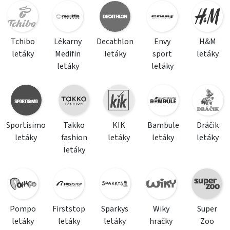
Tchibo
Lékarny
Decathlon
Envy
H&M
letáky
Medifin
letáky
sport
letáky
letáky
letáky
Sportisimo
Takko
KIK
Bambule
Dráčik
letáky
fashion
letáky
letáky
letáky
letáky
Pompo
Firststop
Sparkys
Wiky
Super
letáky
letáky
letáky
hračky
Zoo