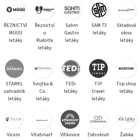
ŘEZNICTVÍ
Řeznictví
Sahm
SAM 73
Skladová
MÚÚÚ
u
Gastro
letáky
okna
letáky
Rudolfa
letáky
letáky
letáky
STARKL
Svojtka &
TEDi
TIP
Top shop
zahradník
Co.
letáky
travel
letáky
letáky
letáky
letáky
Vicom
VitaSmart
Vítkovice
Zvěrokruh
Žabka