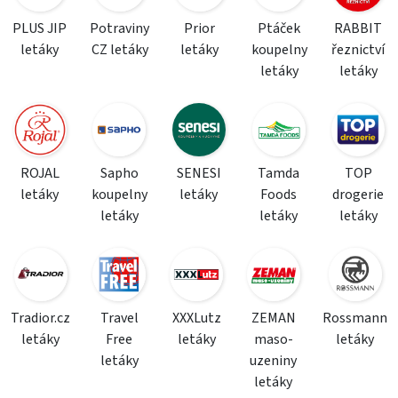
PLUS JIP
Potraviny
Prior
Ptáček
RABBIT
letáky
CZ letáky
letáky
koupelny
řeznictví
letáky
letáky
ROJAL
Sapho
SENESI
Tamda
TOP
letáky
koupelny
letáky
Foods
drogerie
letáky
letáky
letáky
Tradior.cz
Travel
XXXLutz
ZEMAN
Rossmann
letáky
Free
letáky
maso-
letáky
letáky
uzeniny
letáky