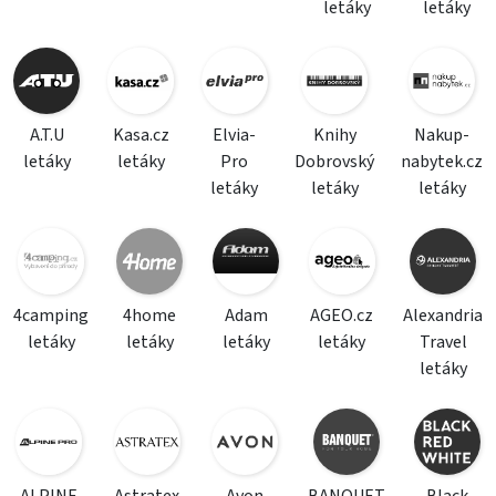
letáky
letáky
A.T.U
Kasa.cz
Elvia-
Knihy
Nakup-
letáky
letáky
Pro
Dobrovský
nabytek.cz
letáky
letáky
letáky
4camping
4home
Adam
AGEO.cz
Alexandria
letáky
letáky
letáky
letáky
Travel
letáky