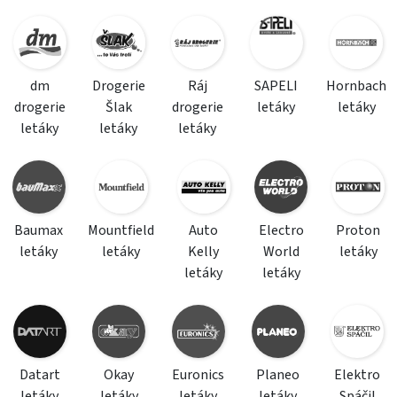
dm
Drogerie
Ráj
SAPELI
Hornbach
drogerie
Šlak
drogerie
letáky
letáky
letáky
letáky
letáky
Baumax
Mountfield
Auto
Electro
Proton
letáky
letáky
Kelly
World
letáky
letáky
letáky
Datart
Okay
Euronics
Planeo
Elektro
letáky
letáky
letáky
letáky
Spáčil