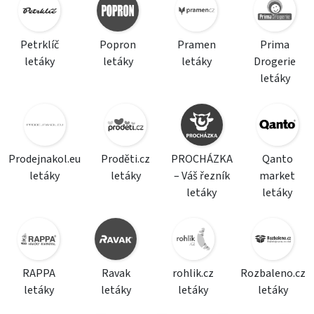
Petrklíč
Popron
Pramen
Prima
letáky
letáky
letáky
Drogerie
letáky
Prodejnakol.eu
Proděti.cz
PROCHÁZKA
Qanto
letáky
letáky
– Váš řezník
market
letáky
letáky
RAPPA
Ravak
rohlik.cz
Rozbaleno.cz
letáky
letáky
letáky
letáky