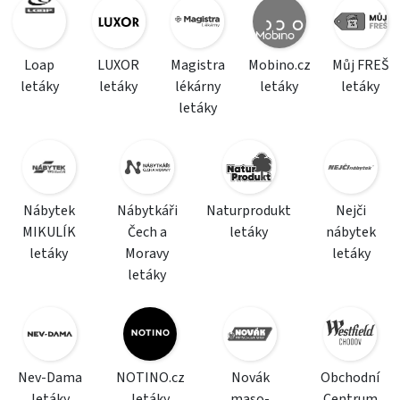
Loap
LUXOR
Magistra
Mobino.cz
Můj FREŠ
letáky
letáky
lékárny
letáky
letáky
letáky
Nábytek
Nábytkáři
Naturprodukt
Nejči
MIKULÍK
Čech a
letáky
nábytek
letáky
Moravy
letáky
letáky
Nev-Dama
NOTINO.cz
Novák
Obchodní
letáky
letáky
maso-
Centrum