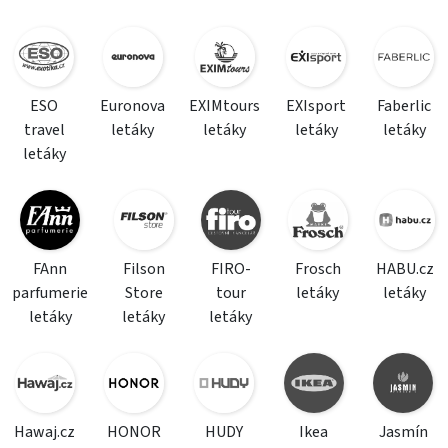
ESO
Euronova
EXIMtours
EXIsport
Faberlic
travel
letáky
letáky
letáky
letáky
letáky
FAnn
Filson
FIRO-
Frosch
HABU.cz
parfumerie
Store
tour
letáky
letáky
letáky
letáky
letáky
Hawaj.cz
HONOR
HUDY
Ikea
Jasmín