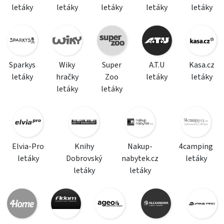
letáky
letáky
letáky
letáky
letáky
Sparkys
Wiky
Super
A.T.U
Kasa.cz
letáky
hračky
Zoo
letáky
letáky
letáky
letáky
Elvia-Pro
Knihy
Nakup-
4camping
letáky
Dobrovský
nabytek.cz
letáky
letáky
letáky