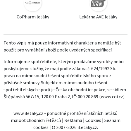
CoPharm letáky
Lekárna AVE letáky
Tento výpis má pouze informativní charakter a nemůže být
použit pro vymáhání zboží podle uvedených specifikací.
Informujeme spotřebitele, kterým prodáváme výrobky nebo
poskytujeme služby, že mají podle zákona č. 624/1992 Sb.
právo na mimosoudní řešení spotřebitelského sporu z
příslušné smlouvy. Subjektem mimosoudního řešení
spotřebitelských sporů je Česká obchodní inspekce, se sídlem
Štěpánská 567/15, 120 00 Praha 2, IČ: 000 20 869 (
www.coi.cz
).
www.iletaky.cz - pohodlné prohlížení akčních letáků
maloobchodních řetězců
|
Reklama
|
Cookies
|
Seznam
cookies
|
© 2007-2026 iLetaky.cz.