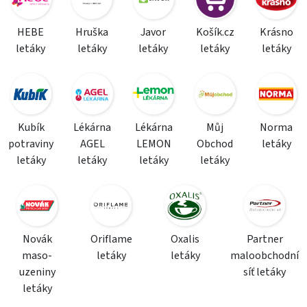
HEBE
Hruška
Javor
Košík.cz
Krásno
letáky
letáky
letáky
letáky
letáky
Kubík
Lékárna
Lékárna
Můj
Norma
potraviny
AGEL
LEMON
Obchod
letáky
letáky
letáky
letáky
letáky
Novák
Oriflame
Oxalis
Partner
maso-
letáky
letáky
maloobchodní
uzeniny
síť letáky
letáky