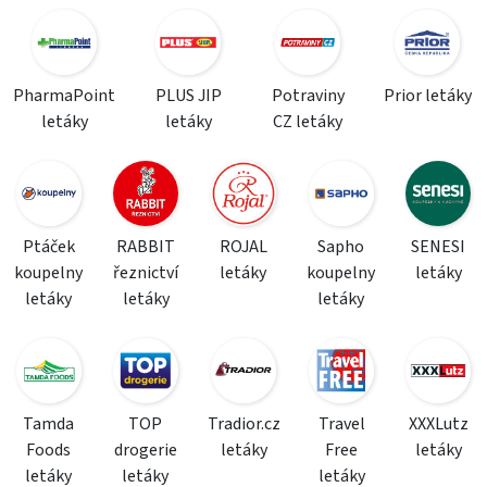
PharmaPoint
PLUS JIP
Potraviny
Prior letáky
letáky
letáky
CZ letáky
Ptáček
RABBIT
ROJAL
Sapho
SENESI
koupelny
řeznictví
letáky
koupelny
letáky
letáky
letáky
letáky
Tamda
TOP
Tradior.cz
Travel
XXXLutz
Foods
drogerie
letáky
Free
letáky
letáky
letáky
letáky