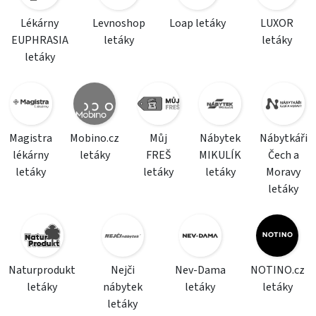
Lékárny
Levnoshop
Loap letáky
LUXOR
EUPHRASIA
letáky
letáky
letáky
Magistra
Mobino.cz
Můj
Nábytek
Nábytkáři
lékárny
letáky
FREŠ
MIKULÍK
Čech a
letáky
letáky
letáky
Moravy
letáky
Naturprodukt
Nejči
Nev-Dama
NOTINO.cz
letáky
nábytek
letáky
letáky
letáky