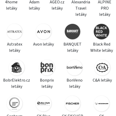
4home
Adam
AGEO.cz
Alexandria
ALPINE
letáky
letáky
letáky
Travel
PRO
letáky
letáky
Astratex
Avon letáky
BANQUET
Black Red
letáky
letáky
White letáky
BobrElektro.cz
Bonprix
BonVeno
C&A letáky
letáky
letáky
letáky