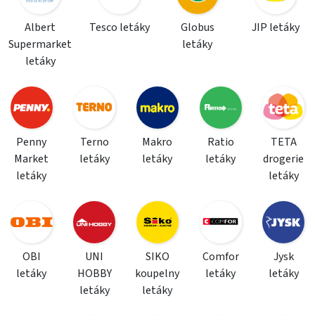
Albert
Tesco letáky
Globus
JIP letáky
Supermarket
letáky
letáky
Penny
Terno
Makro
Ratio
TETA
Market
letáky
letáky
letáky
drogerie
letáky
letáky
OBI
UNI
SIKO
Comfor
Jysk
letáky
HOBBY
koupelny
letáky
letáky
letáky
letáky