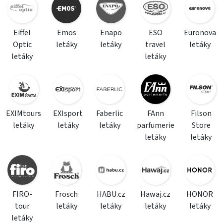
Eiffel
Emos
Enapo
ESO
Euronova
Optic
letáky
letáky
travel
letáky
letáky
letáky
EXIMtours
EXIsport
Faberlic
FAnn
Filson
letáky
letáky
letáky
parfumerie
Store
letáky
letáky
FIRO-
Frosch
HABU.cz
Hawaj.cz
HONOR
tour
letáky
letáky
letáky
letáky
letáky