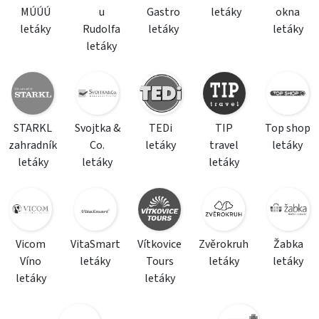
MÚÚÚ
u
Gastro
letáky
okna
letáky
Rudolfa
letáky
letáky
letáky
STARKL
Svojtka &
TEDi
TIP
Top shop
zahradník
Co.
letáky
travel
letáky
letáky
letáky
letáky
Vicom
VitaSmart
Vítkovice
Zvěrokruh
Žabka
Víno
letáky
Tours
letáky
letáky
letáky
letáky