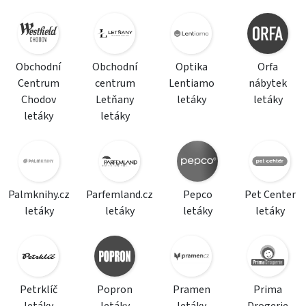
Obchodní
Obchodní
Optika
Orfa
Centrum
centrum
Lentiamo
nábytek
Chodov
Letňany
letáky
letáky
letáky
letáky
Palmknihy.cz
Parfemland.cz
Pepco
Pet Center
letáky
letáky
letáky
letáky
Petrklíč
Popron
Pramen
Prima