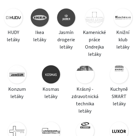
HUDY
Ikea
Jasmín
Kamenické
Knižní
letáky
letáky
drogerie
práce
klub
letáky
Ondrejka
letáky
letáky
Konzum
Kosmas
Krásný -
Kuchyně
letáky
letáky
zdravotnická
SMART
technika
letáky
letáky