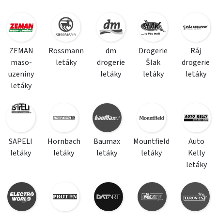
ZEMAN
Rossmann
dm
Drogerie
Ráj
maso-
letáky
drogerie
Šlak
drogerie
uzeniny
letáky
letáky
letáky
letáky
SAPELI
Hornbach
Baumax
Mountfield
Auto
letáky
letáky
letáky
letáky
Kelly
letáky