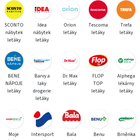
SCONTO
Idea
Orion
Tescoma
Trefa
nábytek
nábytek
letáky
letáky
letáky
letáky
letáky
BENE
Barvy a
Dr. Max
FLOP
Alphega
NÁPOJE
laky
letáky
TOP
lékárny
letáky
drogerie
letáky
letáky
letáky
Moje
Intersport
Bala
Benu
Brněnka