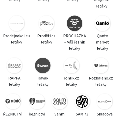
letáky
letáky
letáky
Drogerie
letáky
Prodejnakol.eu
Proděti.cz
PROCHÁZKA
Qanto
letáky
letáky
– Váš řezník
market
letáky
letáky
RAPPA
Ravak
rohlik.cz
Rozbaleno.cz
letáky
letáky
letáky
letáky
ŘEZNICTVÍ
Řeznictví
Sahm
SAM 73
Skladová