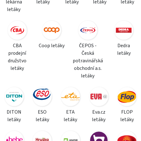
lékárna
letáky
letáky
letáky
letáky
letáky
CBA
Coop letáky
ČEPOS -
Dedra
prodejní
Česká
letáky
družstvo
potravinářská
letáky
obchodní a.s.
letáky
DITON
ESO
ETA
Eva.cz
FLOP
letáky
letáky
letáky
letáky
letáky