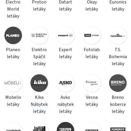
Electro
Proton
Datart
Okay
Euronics
World
letáky
letáky
letáky
letáky
letáky
Planeo
Elektro
Expert
Fotolab
T.S.
letáky
Spáčil
letáky
letáky
Bohemia
letáky
letáky
Mobelix
Kika
Asko
Vesna
Breno
letáky
Nábytek
nábytek
letáky
koberce
letáky
letáky
letáky