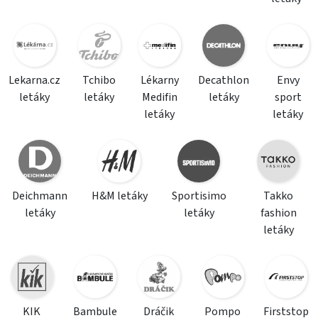
Lekarna.cz
Tchibo
Lékarny
Decathlon
Envy
letáky
letáky
Medifin
letáky
sport
letáky
letáky
Deichmann
H&M letáky
Sportisimo
Takko
letáky
letáky
fashion
letáky
KIK
Bambule
Dráčik
Pompo
Firststop