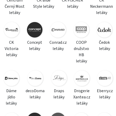
Centrum
CK Blue
CK FISCHER
CK
Černý Most
Style letáky
letáky
Neckermann
letáky
letáky
CK
Concept
Conrad.cz
COOP
Čedok
Victoria
letáky
letáky
družstvo
letáky
letáky
HB
letáky
Dáme
decoDoma
Draps
Drogerie
Eberry.cz
jídlo
letáky
letáky
Xantea.cz
letáky
letáky
letáky