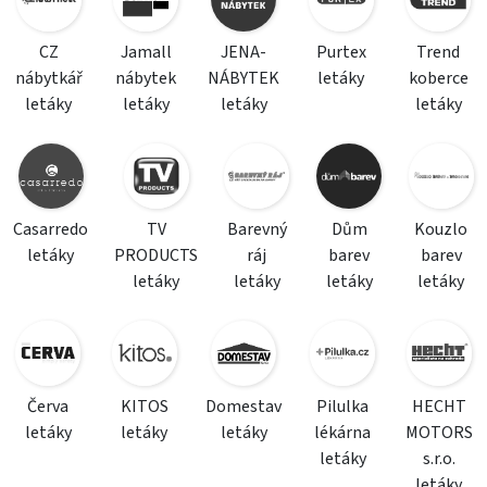
CZ
Jamall
JENA-
Purtex
Trend
nábytkář
nábytek
NÁBYTEK
letáky
koberce
letáky
letáky
letáky
letáky
Casarredo
TV
Barevný
Dům
Kouzlo
letáky
PRODUCTS
ráj
barev
barev
letáky
letáky
letáky
letáky
Červa
KITOS
Domestav
Pilulka
HECHT
letáky
letáky
letáky
lékárna
MOTORS
letáky
s.r.o.
letáky