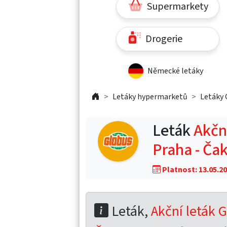
Supermarkety
Drogerie
Německé letáky
Letáky hypermarketů
Letáky 
Leták
Akční
Praha - Ča
Platnost: 13.05.20
Leták,
Akční leták G