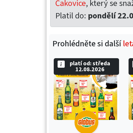
Čakovice
, který se sna
Platil do:
pondělí 22.
Prohlédněte si další
le
platí od: středa
12.08.2026