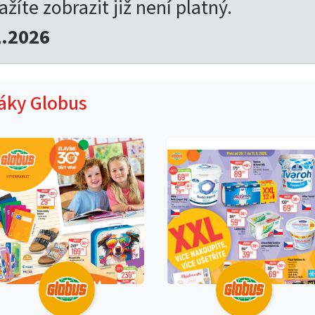
ažíte zobrazit již není platný.
2.2026
táky Globus