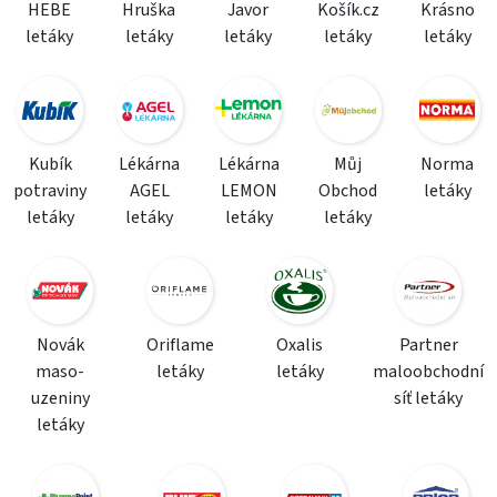
HEBE
Hruška
Javor
Košík.cz
Krásno
letáky
letáky
letáky
letáky
letáky
Kubík
Lékárna
Lékárna
Můj
Norma
potraviny
AGEL
LEMON
Obchod
letáky
letáky
letáky
letáky
letáky
Novák
Oriflame
Oxalis
Partner
maso-
letáky
letáky
maloobchodní
uzeniny
síť letáky
letáky