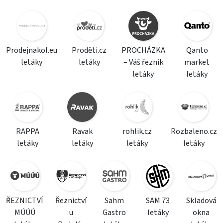
Prodejnakol.eu
Proděti.cz
PROCHÁZKA
Qanto
letáky
letáky
– Váš řezník
market
letáky
letáky
RAPPA
Ravak
rohlik.cz
Rozbaleno.cz
letáky
letáky
letáky
letáky
ŘEZNICTVÍ
Řeznictví
Sahm
SAM 73
Skladová
MÚÚÚ
u
Gastro
letáky
okna