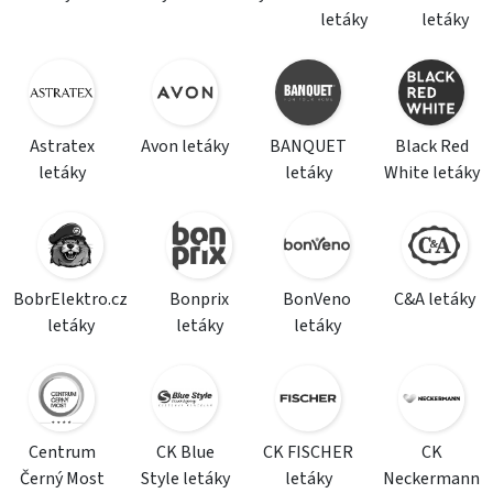
letáky
letáky
Astratex
Avon letáky
BANQUET
Black Red
letáky
letáky
White letáky
BobrElektro.cz
Bonprix
BonVeno
C&A letáky
letáky
letáky
letáky
Centrum
CK Blue
CK FISCHER
CK
Černý Most
Style letáky
letáky
Neckermann