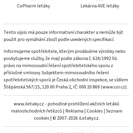
CoPharm letáky
Lekárna AVE letáky
Tento výpis má pouze informativní charakter a nemůže být
použit pro vymáhání zboží podle uvedených specifikací.
Informujeme spotřebitele, kterým prodáváme výrobky nebo
poskytujeme služby, že mají podle zákona č. 624/1992 Sb.
právo na mimosoudní řešení spotřebitelského sporu z
příslušné smlouvy. Subjektem mimosoudního řešení
spotřebitelských sporů je Česká obchodní inspekce, se sídlem
Štěpánská 567/15, 120 00 Praha 2, IČ: 000 20 869 (
www.coi.cz
).
www.iletaky.cz - pohodlné prohlížení akčních letáků
maloobchodních řetězců
|
Reklama
|
Cookies
|
Seznam
cookies
|
© 2007-2026 iLetaky.cz.