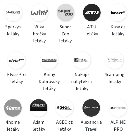
Sparkys
Wiky
Super
A.T.U
Kasa.cz
letáky
hračky
Zoo
letáky
letáky
letáky
letáky
Elvia-Pro
Knihy
Nakup-
4camping
letáky
Dobrovský
nabytek.cz
letáky
letáky
letáky
4home
Adam
AGEO.cz
Alexandria
ALPINE
letáky
letáky
letáky
Travel
PRO