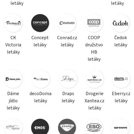
letáky
letáky
CK
Concept
Conrad.cz
COOP
Čedok
Victoria
letáky
letáky
družstvo
letáky
letáky
HB
letáky
Dáme
decoDoma
Draps
Drogerie
Eberry.cz
jídlo
letáky
letáky
Xantea.cz
letáky
letáky
letáky