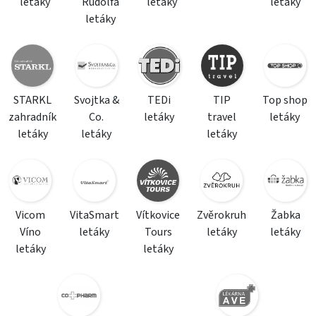
letáky
Rudolfa
letáky
letáky
letáky
STARKL
Svojtka &
TEDi
TIP
Top shop
zahradník
Co.
letáky
travel
letáky
letáky
letáky
letáky
Vicom
VitaSmart
Vítkovice
Zvěrokruh
Žabka
Víno
letáky
Tours
letáky
letáky
letáky
letáky