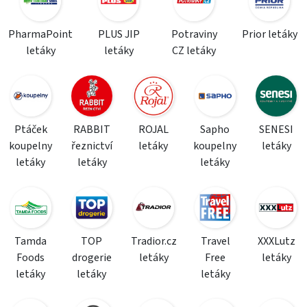
PharmaPoint
PLUS JIP
Potraviny
Prior letáky
letáky
letáky
CZ letáky
Ptáček
RABBIT
ROJAL
Sapho
SENESI
koupelny
řeznictví
letáky
koupelny
letáky
letáky
letáky
letáky
Tamda
TOP
Tradior.cz
Travel
XXXLutz
Foods
drogerie
letáky
Free
letáky
letáky
letáky
letáky