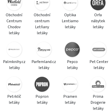
Obchodní
Obchodní
Optika
Orfa
Centrum
centrum
Lentiamo
nábytek
Chodov
Letňany
letáky
letáky
letáky
letáky
Palmknihy.cz
Parfemland.cz
Pepco
Pet Center
letáky
letáky
letáky
letáky
Petrklíč
Popron
Pramen
Prima
letáky
letáky
letáky
Drogerie
letáky