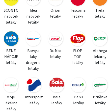
SCONTO
Idea
Orion
Tescoma
Trefa
nábytek
nábytek
letáky
letáky
letáky
letáky
letáky
BENE
Barvy a
Dr. Max
FLOP
Alphega
NÁPOJE
laky
letáky
TOP
lékárny
letáky
drogerie
letáky
letáky
letáky
Moje
Intersport
Bala
Benu
Brněnka
lékárna
letáky
letáky
letáky
letáky
letáky