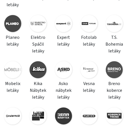
letáky
Planeo
Elektro
Expert
Fotolab
T.S.
letáky
Spáčil
letáky
letáky
Bohemia
letáky
letáky
Mobelix
Kika
Asko
Vesna
Breno
letáky
Nábytek
nábytek
letáky
koberce
letáky
letáky
letáky