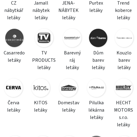
CZ
Jamall
JENA-
Purtex
Trend
nábytkář
nábytek
NÁBYTEK
letáky
koberce
letáky
letáky
letáky
letáky
Casarredo
TV
Barevný
Dům
Kouzlo
letáky
PRODUCTS
ráj
barev
barev
letáky
letáky
letáky
letáky
Červa
KITOS
Domestav
Pilulka
HECHT
letáky
letáky
letáky
lékárna
MOTORS
letáky
s.r.o.
letáky