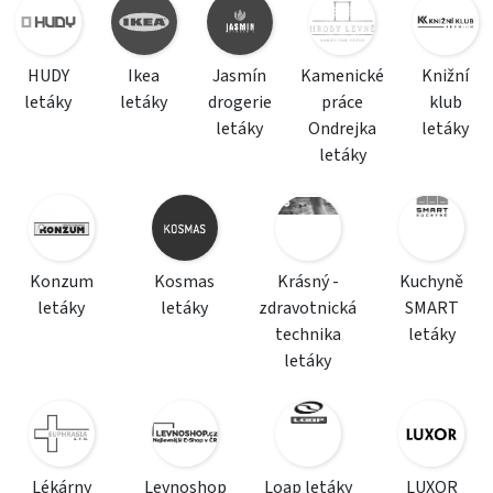
HUDY
Ikea
Jasmín
Kamenické
Knižní
letáky
letáky
drogerie
práce
klub
letáky
Ondrejka
letáky
letáky
Konzum
Kosmas
Krásný -
Kuchyně
letáky
letáky
zdravotnická
SMART
technika
letáky
letáky
Lékárny
Levnoshop
Loap letáky
LUXOR