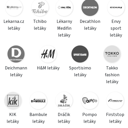
Lekarna.cz
Tchibo
Lékarny
Decathlon
Envy
letáky
letáky
Medifin
letáky
sport
letáky
letáky
Deichmann
H&M letáky
Sportisimo
Takko
letáky
letáky
fashion
letáky
KIK
Bambule
Dráčik
Pompo
Firststop
letáky
letáky
letáky
letáky
letáky