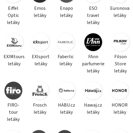
Eiffel
Emos
Enapo
ESO
Euronova
Optic
letáky
letáky
travel
letáky
letáky
letáky
EXIMtours
EXIsport
Faberlic
FAnn
Filson
letáky
letáky
letáky
parfumerie
Store
letáky
letáky
FIRO-
Frosch
HABU.cz
Hawaj.cz
HONOR
tour
letáky
letáky
letáky
letáky
letáky