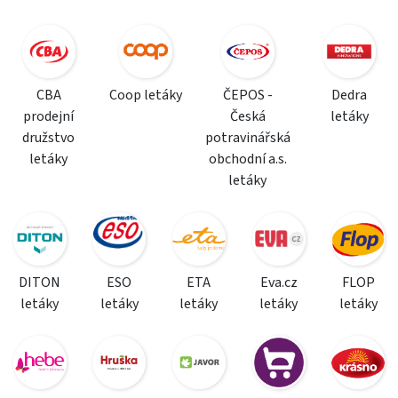
CBA
Coop letáky
ČEPOS -
Dedra
prodejní
Česká
letáky
družstvo
potravinářská
letáky
obchodní a.s.
letáky
DITON
ESO
ETA
Eva.cz
FLOP
letáky
letáky
letáky
letáky
letáky