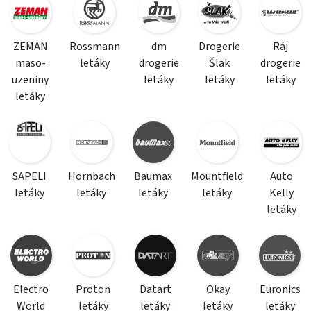
ZEMAN
Rossmann
dm
Drogerie
Ráj
maso-
letáky
drogerie
Šlak
drogerie
uzeniny
letáky
letáky
letáky
letáky
SAPELI
Hornbach
Baumax
Mountfield
Auto
letáky
letáky
letáky
letáky
Kelly
letáky
Electro
Proton
Datart
Okay
Euronics
World
letáky
letáky
letáky
letáky