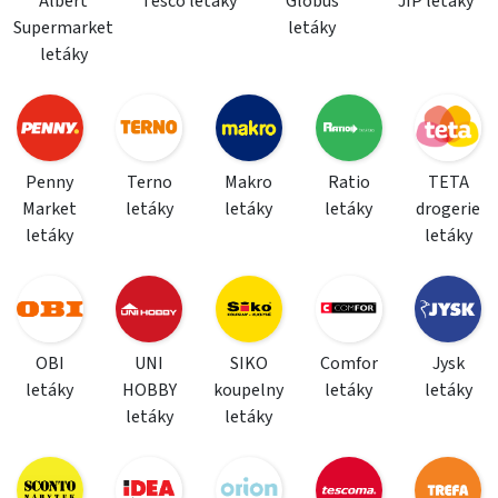
Albert
Tesco letáky
Globus
JIP letáky
Supermarket
letáky
letáky
Penny
Terno
Makro
Ratio
TETA
Market
letáky
letáky
letáky
drogerie
letáky
letáky
OBI
UNI
SIKO
Comfor
Jysk
letáky
HOBBY
koupelny
letáky
letáky
letáky
letáky