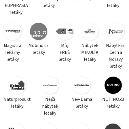
EUPHRASIA
letáky
letáky
letáky
Magistra
Mobino.cz
Můj
Nábytek
Nábytkáři
lékárny
letáky
FREŠ
MIKULÍK
Čech a
letáky
letáky
letáky
Moravy
letáky
Naturprodukt
Nejči
Nev-Dama
NOTINO.cz
letáky
nábytek
letáky
letáky
letáky