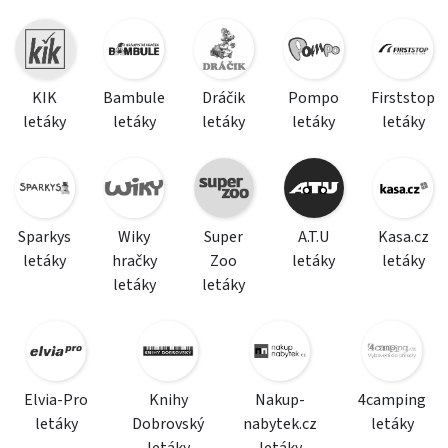
KIK
Bambule
Dráčik
Pompo
Firststop
letáky
letáky
letáky
letáky
letáky
Sparkys
Wiky
Super
A.T.U
Kasa.cz
letáky
hračky
Zoo
letáky
letáky
letáky
letáky
Elvia-Pro
Knihy
Nakup-
4camping
letáky
Dobrovský
nabytek.cz
letáky