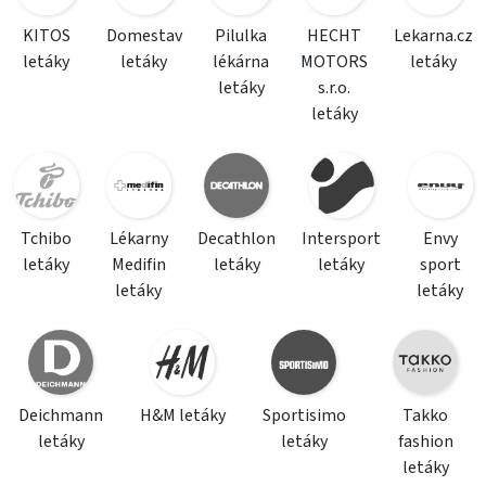
KITOS
Domestav
Pilulka
HECHT
Lekarna.cz
letáky
letáky
lékárna
MOTORS
letáky
letáky
s.r.o.
letáky
Tchibo
Lékarny
Decathlon
Intersport
Envy
letáky
Medifin
letáky
letáky
sport
letáky
letáky
Deichmann
H&M letáky
Sportisimo
Takko
letáky
letáky
fashion
letáky