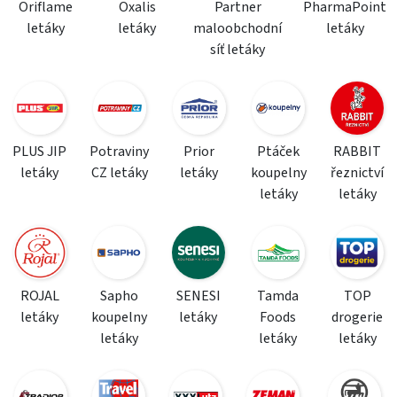
Oriflame
Oxalis
Partner
PharmaPoint
letáky
letáky
maloobchodní
letáky
síť letáky
PLUS JIP
Potraviny
Prior
Ptáček
RABBIT
letáky
CZ letáky
letáky
koupelny
řeznictví
letáky
letáky
ROJAL
Sapho
SENESI
Tamda
TOP
letáky
koupelny
letáky
Foods
drogerie
letáky
letáky
letáky