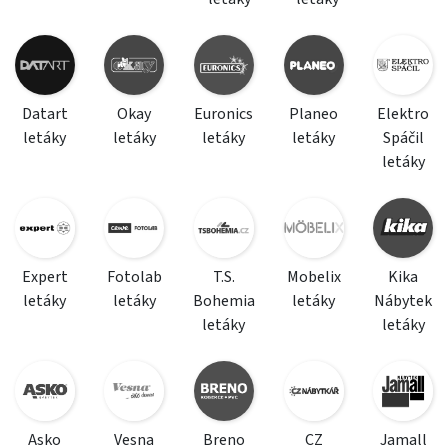
Datart
Okay
Euronics
Planeo
Elektro
letáky
letáky
letáky
letáky
Spáčil
letáky
Expert
Fotolab
T.S.
Mobelix
Kika
letáky
letáky
Bohemia
letáky
Nábytek
letáky
letáky
Asko
Vesna
Breno
CZ
Jamall