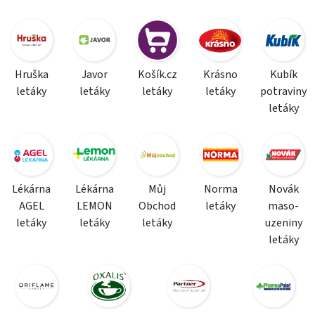
Hruška
Javor
Košík.cz
Krásno
Kubík
letáky
letáky
letáky
letáky
potraviny
letáky
Lékárna
Lékárna
Můj
Norma
Novák
AGEL
LEMON
Obchod
letáky
maso-
letáky
letáky
letáky
uzeniny
letáky