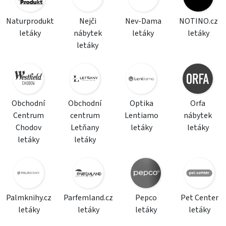
Naturprodukt
Nejči
Nev-Dama
NOTINO.cz
letáky
nábytek
letáky
letáky
letáky
Obchodní
Obchodní
Optika
Orfa
Centrum
centrum
Lentiamo
nábytek
Chodov
Letňany
letáky
letáky
letáky
letáky
Palmknihy.cz
Parfemland.cz
Pepco
Pet Center
letáky
letáky
letáky
letáky