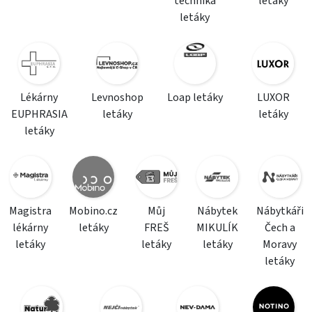
technika
letáky
letáky
Lékárny
Levnoshop
Loap letáky
LUXOR
EUPHRASIA
letáky
letáky
letáky
Magistra
Mobino.cz
Můj
Nábytek
Nábytkáři
lékárny
letáky
FREŠ
MIKULÍK
Čech a
letáky
letáky
letáky
Moravy
letáky