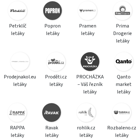
Petrklíč
Popron
Pramen
Prima
letáky
letáky
letáky
Drogerie
letáky
Prodejnakol.eu
Proděti.cz
PROCHÁZKA
Qanto
letáky
letáky
– Váš řezník
market
letáky
letáky
RAPPA
Ravak
rohlik.cz
Rozbaleno.cz
letáky
letáky
letáky
letáky