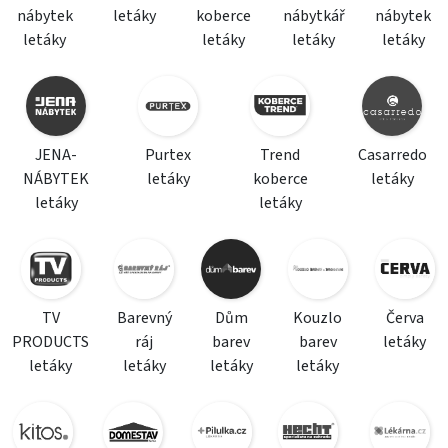
nábytek
letáky
koberce
nábytkář
nábytek
letáky
letáky
letáky
letáky
JENA-
Purtex
Trend
Casarredo
NÁBYTEK
letáky
koberce
letáky
letáky
letáky
TV
Barevný
Dům
Kouzlo
Červa
PRODUCTS
ráj
barev
barev
letáky
letáky
letáky
letáky
letáky