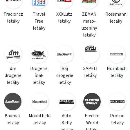
Tradior.cz
Travel
XXXLutz
ZEMAN
Rossmann
letáky
Free
letáky
maso-
letáky
letáky
uzeniny
letáky
dm
Drogerie
Ráj
SAPELI
Hornbach
drogerie
Šlak
drogerie
letáky
letáky
letáky
letáky
letáky
Baumax
Mountfield
Auto
Electro
Proton
letáky
letáky
Kelly
World
letáky
letáky
letáky