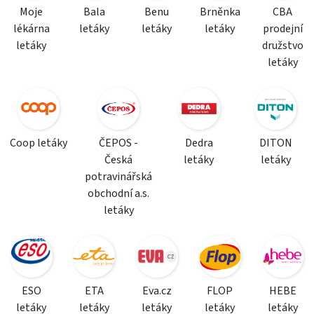
Moje
Bala
Benu
Brněnka
CBA
lékárna
letáky
letáky
letáky
prodejní
letáky
družstvo
letáky
Coop letáky
ČEPOS -
Dedra
DITON
Česká
letáky
letáky
potravinářská
obchodní a.s.
letáky
ESO
ETA
Eva.cz
FLOP
HEBE
letáky
letáky
letáky
letáky
letáky