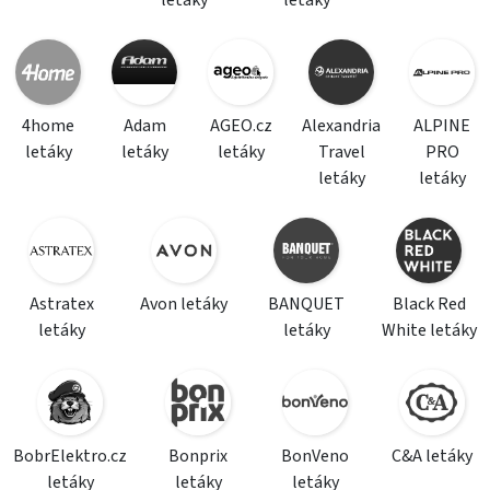
letáky
letáky
4home
Adam
AGEO.cz
Alexandria
ALPINE
letáky
letáky
letáky
Travel
PRO
letáky
letáky
Astratex
Avon letáky
BANQUET
Black Red
letáky
letáky
White letáky
BobrElektro.cz
Bonprix
BonVeno
C&A letáky
letáky
letáky
letáky