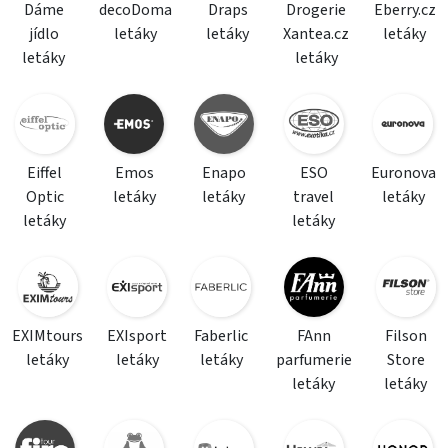
Dáme
decoDoma
Draps
Drogerie
Eberry.cz
jídlo
letáky
letáky
Xantea.cz
letáky
letáky
letáky
Eiffel
Emos
Enapo
ESO
Euronova
Optic
letáky
letáky
travel
letáky
letáky
letáky
EXIMtours
EXIsport
Faberlic
FAnn
Filson
letáky
letáky
letáky
parfumerie
Store
letáky
letáky