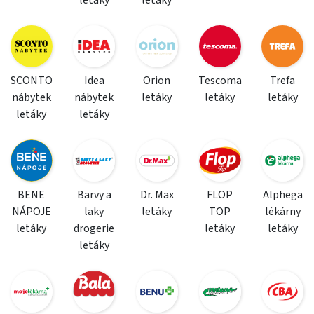
letáky
letáky
SCONTO
Idea
Orion
Tescoma
Trefa
nábytek
nábytek
letáky
letáky
letáky
letáky
letáky
BENE
Barvy a
Dr. Max
FLOP
Alphega
NÁPOJE
laky
letáky
TOP
lékárny
letáky
drogerie
letáky
letáky
letáky