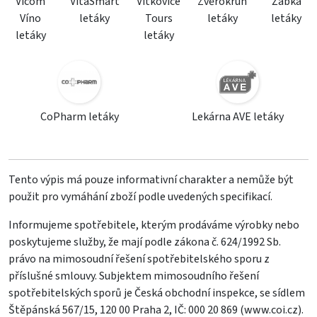
Vicom
VitaSmart
Vítkovice
Zvěrokruh
Žabka
Víno
letáky
Tours
letáky
letáky
letáky
letáky
CoPharm letáky
Lekárna AVE letáky
Tento výpis má pouze informativní charakter a nemůže být
použit pro vymáhání zboží podle uvedených specifikací.
Informujeme spotřebitele, kterým prodáváme výrobky nebo
poskytujeme služby, že mají podle zákona č. 624/1992 Sb.
právo na mimosoudní řešení spotřebitelského sporu z
příslušné smlouvy. Subjektem mimosoudního řešení
spotřebitelských sporů je Česká obchodní inspekce, se sídlem
Štěpánská 567/15, 120 00 Praha 2, IČ: 000 20 869 (
www.coi.cz
).