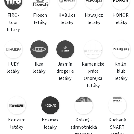
FIRO-
Frosch
HABU.cz
Hawaj.cz
HONOR
tour
letáky
letáky
letáky
letáky
letáky
HUDY
Ikea
Jasmín
Kamenické
Knižní
letáky
letáky
drogerie
práce
klub
letáky
Ondrejka
letáky
letáky
Konzum
Kosmas
Krásný -
Kuchyně
letáky
letáky
zdravotnická
SMART