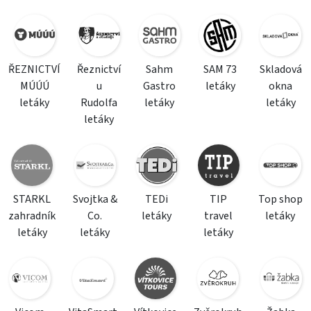
ŘEZNICTVÍ
Řeznictví
Sahm
SAM 73
Skladová
MÚÚÚ
u
Gastro
letáky
okna
letáky
Rudolfa
letáky
letáky
letáky
STARKL
Svojtka &
TEDi
TIP
Top shop
zahradník
Co.
letáky
travel
letáky
letáky
letáky
letáky