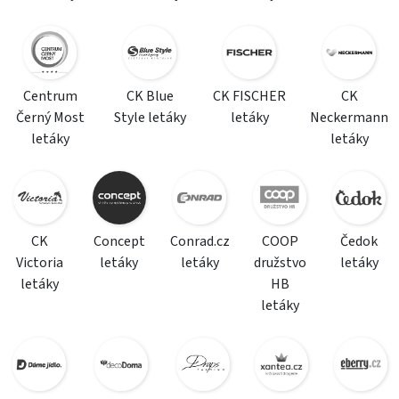
Centrum
CK Blue
CK FISCHER
CK
Černý Most
Style letáky
letáky
Neckermann
letáky
letáky
CK
Concept
Conrad.cz
COOP
Čedok
Victoria
letáky
letáky
družstvo
letáky
letáky
HB
letáky