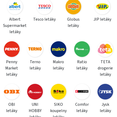
Albert
Tesco letáky
Globus
JIP letáky
Supermarket
letáky
letáky
Penny
Terno
Makro
Ratio
TETA
Market
letáky
letáky
letáky
drogerie
letáky
letáky
OBI
UNI
SIKO
Comfor
Jysk
letáky
HOBBY
koupelny
letáky
letáky