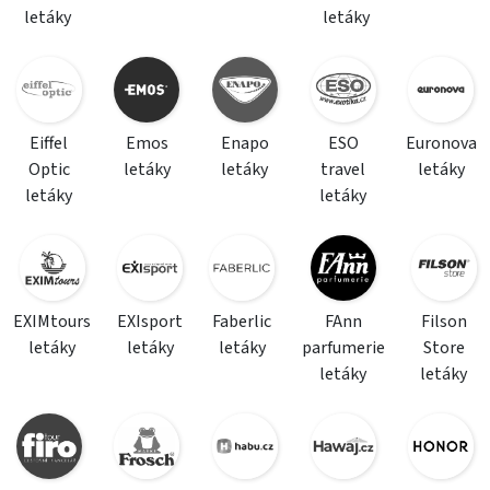
letáky
letáky
Eiffel
Emos
Enapo
ESO
Euronova
Optic
letáky
letáky
travel
letáky
letáky
letáky
EXIMtours
EXIsport
Faberlic
FAnn
Filson
letáky
letáky
letáky
parfumerie
Store
letáky
letáky