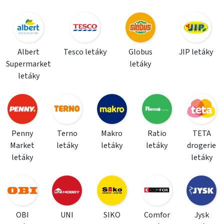
Albert
Tesco letáky
Globus
JIP letáky
Supermarket
letáky
letáky
Penny
Terno
Makro
Ratio
TETA
Market
letáky
letáky
letáky
drogerie
letáky
letáky
OBI
UNI
SIKO
Comfor
Jysk