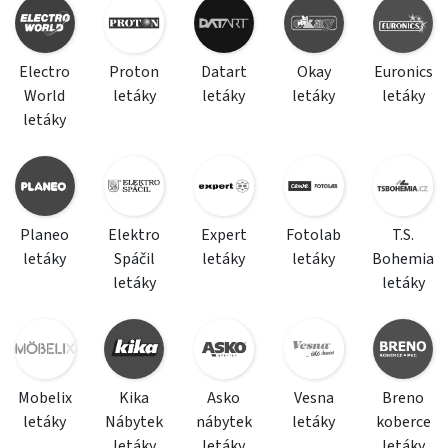
Electro
Proton
Datart
Okay
Euronics
World
letáky
letáky
letáky
letáky
letáky
Planeo
Elektro
Expert
Fotolab
T.S.
letáky
Spáčil
letáky
letáky
Bohemia
letáky
letáky
Mobelix
Kika
Asko
Vesna
Breno
letáky
Nábytek
nábytek
letáky
koberce
letáky
letáky
letáky