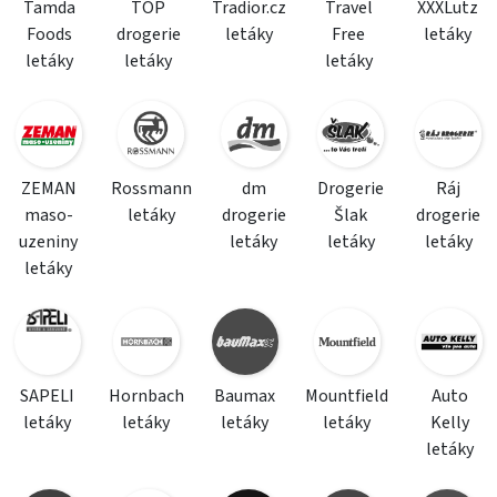
Tamda
TOP
Tradior.cz
Travel
XXXLutz
Foods
drogerie
letáky
Free
letáky
letáky
letáky
letáky
ZEMAN
Rossmann
dm
Drogerie
Ráj
maso-
letáky
drogerie
Šlak
drogerie
uzeniny
letáky
letáky
letáky
letáky
SAPELI
Hornbach
Baumax
Mountfield
Auto
letáky
letáky
letáky
letáky
Kelly
letáky