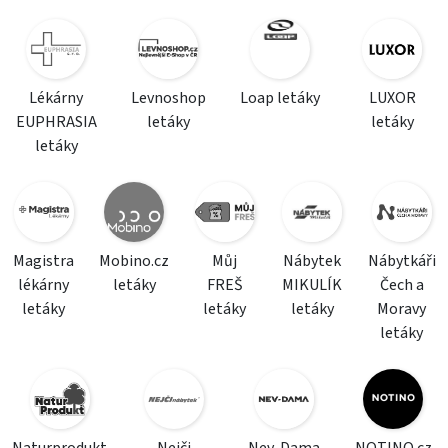
Lékárny
Levnoshop
Loap letáky
LUXOR
EUPHRASIA
letáky
letáky
letáky
Magistra
Mobino.cz
Můj
Nábytek
Nábytkáři
lékárny
letáky
FREŠ
MIKULÍK
Čech a
letáky
letáky
letáky
Moravy
letáky