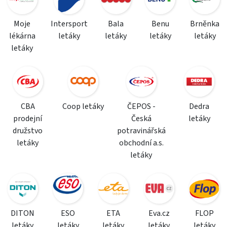
Moje
Intersport
Bala
Benu
Brněnka
lékárna
letáky
letáky
letáky
letáky
letáky
CBA
Coop letáky
ČEPOS -
Dedra
prodejní
Česká
letáky
družstvo
potravinářská
letáky
obchodní a.s.
letáky
DITON
ESO
ETA
Eva.cz
FLOP
letáky
letáky
letáky
letáky
letáky