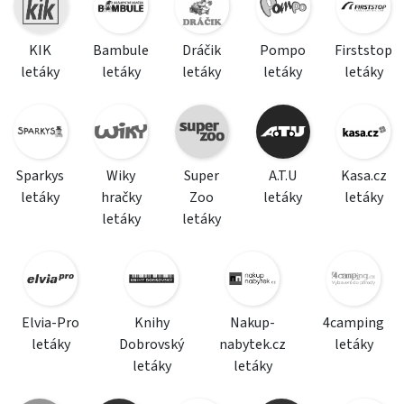
KIK
Bambule
Dráčik
Pompo
Firststop
letáky
letáky
letáky
letáky
letáky
Sparkys
Wiky
Super
A.T.U
Kasa.cz
letáky
hračky
Zoo
letáky
letáky
letáky
letáky
Elvia-Pro
Knihy
Nakup-
4camping
letáky
Dobrovský
nabytek.cz
letáky
letáky
letáky