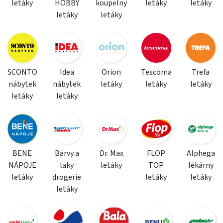
letáky
HOBBY
koupelny
letáky
letáky
letáky
letáky
SCONTO
Idea
Orion
Tescoma
Trefa
nábytek
nábytek
letáky
letáky
letáky
letáky
letáky
BENE
Barvy a
Dr. Max
FLOP
Alphega
NÁPOJE
laky
letáky
TOP
lékárny
letáky
drogerie
letáky
letáky
letáky