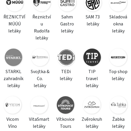
ŘEZNICTVÍ
Řeznictví
Sahm
SAM 73
Skladová
MÚÚÚ
u
Gastro
letáky
okna
letáky
Rudolfa
letáky
letáky
letáky
STARKL
Svojtka &
TEDi
TIP
Top shop
zahradník
Co.
letáky
travel
letáky
letáky
letáky
letáky
Vicom
VitaSmart
Vítkovice
Zvěrokruh
Žabka
Víno
letáky
Tours
letáky
letáky