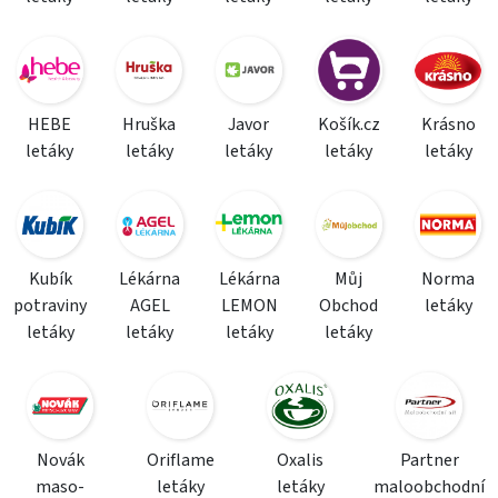
HEBE
Hruška
Javor
Košík.cz
Krásno
letáky
letáky
letáky
letáky
letáky
Kubík
Lékárna
Lékárna
Můj
Norma
potraviny
AGEL
LEMON
Obchod
letáky
letáky
letáky
letáky
letáky
Novák
Oriflame
Oxalis
Partner
maso-
letáky
letáky
maloobchodní