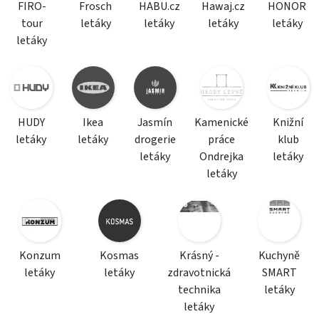
FIRO-
Frosch
HABU.cz
Hawaj.cz
HONOR
tour
letáky
letáky
letáky
letáky
letáky
HUDY
Ikea
Jasmín
Kamenické
Knižní
letáky
letáky
drogerie
práce
klub
letáky
Ondrejka
letáky
letáky
Konzum
Kosmas
Krásný -
Kuchyně
letáky
letáky
zdravotnická
SMART
technika
letáky
letáky