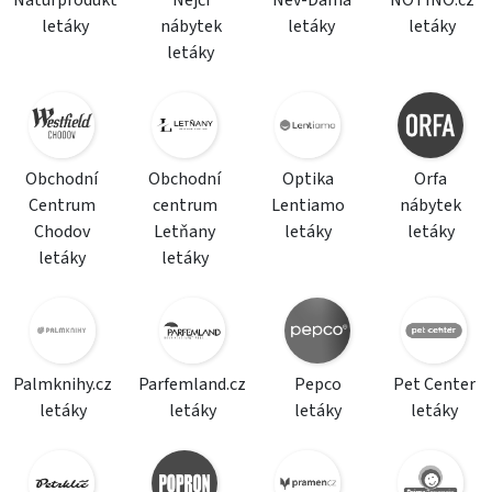
Naturprodukt
Nejči
Nev-Dama
NOTINO.cz
letáky
nábytek
letáky
letáky
letáky
Obchodní
Obchodní
Optika
Orfa
Centrum
centrum
Lentiamo
nábytek
Chodov
Letňany
letáky
letáky
letáky
letáky
Palmknihy.cz
Parfemland.cz
Pepco
Pet Center
letáky
letáky
letáky
letáky