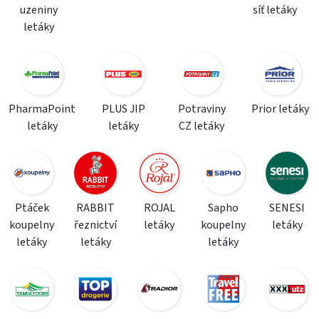
uzeniny
síť letáky
letáky
PharmaPoint
PLUS JIP
Potraviny
Prior letáky
letáky
letáky
CZ letáky
Ptáček
RABBIT
ROJAL
Sapho
SENESI
koupelny
řeznictví
letáky
koupelny
letáky
letáky
letáky
letáky