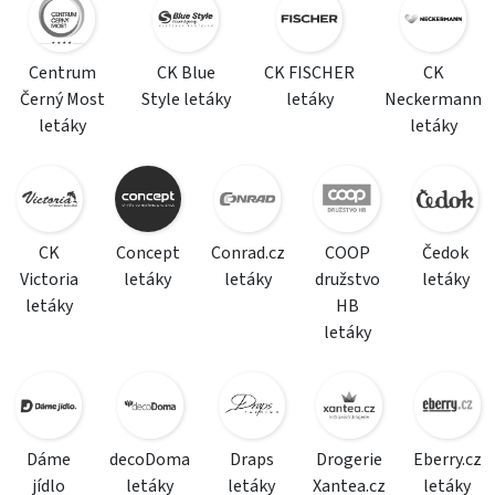
Centrum
CK Blue
CK FISCHER
CK
Černý Most
Style letáky
letáky
Neckermann
letáky
letáky
CK
Concept
Conrad.cz
COOP
Čedok
Victoria
letáky
letáky
družstvo
letáky
letáky
HB
letáky
Dáme
decoDoma
Draps
Drogerie
Eberry.cz
jídlo
letáky
letáky
Xantea.cz
letáky