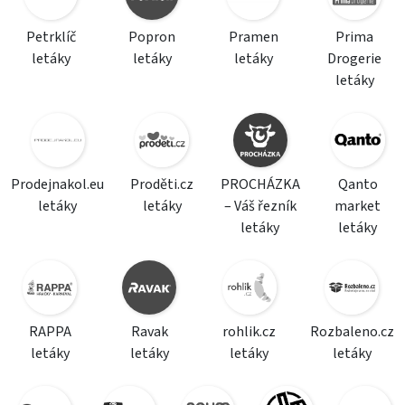
Petrklíč
Popron
Pramen
Prima
letáky
letáky
letáky
Drogerie
letáky
Prodejnakol.eu
Proděti.cz
PROCHÁZKA
Qanto
letáky
letáky
– Váš řezník
market
letáky
letáky
RAPPA
Ravak
rohlik.cz
Rozbaleno.cz
letáky
letáky
letáky
letáky