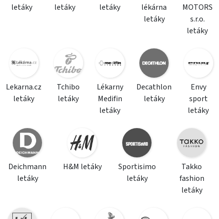
letáky
letáky
letáky
lékárna
MOTORS
letáky
s.r.o.
letáky
Lekarna.cz
Tchibo
Lékarny
Decathlon
Envy
letáky
letáky
Medifin
letáky
sport
letáky
letáky
Deichmann
H&M letáky
Sportisimo
Takko
letáky
letáky
fashion
letáky