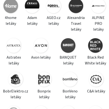
4home
Adam
AGEO.cz
Alexandria
ALPINE
letáky
letáky
letáky
Travel
PRO
letáky
letáky
Astratex
Avon letáky
BANQUET
Black Red
letáky
letáky
White letáky
BobrElektro.cz
Bonprix
BonVeno
C&A letáky
letáky
letáky
letáky