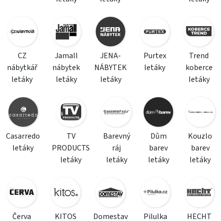
CZ
Jamall
JENA-
Purtex
Trend
nábytkář
nábytek
NÁBYTEK
letáky
koberce
letáky
letáky
letáky
letáky
Casarredo
TV
Barevný
Dům
Kouzlo
letáky
PRODUCTS
ráj
barev
barev
letáky
letáky
letáky
letáky
Červa
KITOS
Domestav
Pilulka
HECHT