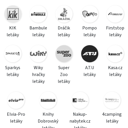
KIK
Bambule
Dráčik
Pompo
Firststop
letáky
letáky
letáky
letáky
letáky
Sparkys
Wiky
Super
A.T.U
Kasa.cz
letáky
hračky
Zoo
letáky
letáky
letáky
letáky
Elvia-Pro
Knihy
Nakup-
4camping
letáky
Dobrovský
nabytek.cz
letáky