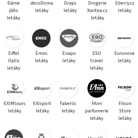
Dáme
decoDoma
Draps
Drogerie
Eberry.cz
jídlo
letáky
letáky
Xantea.cz
letáky
letáky
letáky
Eiffel
Emos
Enapo
ESO
Euronova
Optic
letáky
letáky
travel
letáky
letáky
letáky
EXIMtours
EXIsport
Faberlic
FAnn
Filson
letáky
letáky
letáky
parfumerie
Store
letáky
letáky