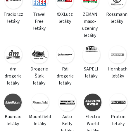
Tradior.cz
Travel
XXXLutz
ZEMAN
Rossmann
letáky
Free
letáky
maso-
letáky
letáky
uzeniny
letáky
dm
Drogerie
Ráj
SAPELI
Hornbach
drogerie
Šlak
drogerie
letáky
letáky
letáky
letáky
letáky
Baumax
Mountfield
Auto
Electro
Proton
letáky
letáky
Kelly
World
letáky
letáky
letáky