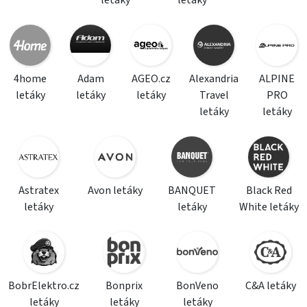
letáky
letáky
4home
Adam
AGEO.cz
Alexandria
ALPINE
letáky
letáky
letáky
Travel
PRO
letáky
letáky
Astratex
Avon letáky
BANQUET
Black Red
letáky
letáky
White letáky
BobrElektro.cz
Bonprix
BonVeno
C&A letáky
letáky
letáky
letáky