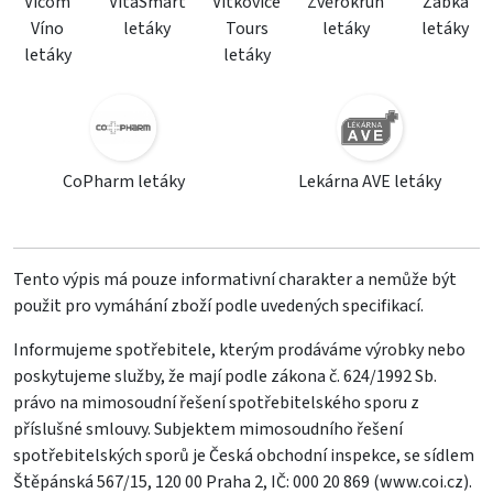
Vicom
VitaSmart
Vítkovice
Zvěrokruh
Žabka
Víno
letáky
Tours
letáky
letáky
letáky
letáky
CoPharm letáky
Lekárna AVE letáky
Tento výpis má pouze informativní charakter a nemůže být
použit pro vymáhání zboží podle uvedených specifikací.
Informujeme spotřebitele, kterým prodáváme výrobky nebo
poskytujeme služby, že mají podle zákona č. 624/1992 Sb.
právo na mimosoudní řešení spotřebitelského sporu z
příslušné smlouvy. Subjektem mimosoudního řešení
spotřebitelských sporů je Česká obchodní inspekce, se sídlem
Štěpánská 567/15, 120 00 Praha 2, IČ: 000 20 869 (
www.coi.cz
).