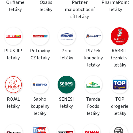
Oriflame
Oxalis
Partner
PharmaPoint
letáky
letáky
maloobchodní
letáky
síť letáky
PLUS JIP
Potraviny
Prior
Ptáček
RABBIT
letáky
CZ letáky
letáky
koupelny
řeznictví
letáky
letáky
ROJAL
Sapho
SENESI
Tamda
TOP
letáky
koupelny
letáky
Foods
drogerie
letáky
letáky
letáky