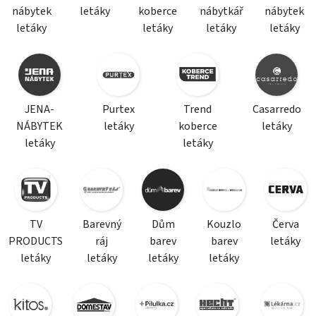
nábytek
letáky
koberce
nábytkář
nábytek
letáky
letáky
letáky
letáky
JENA-
Purtex
Trend
Casarredo
NÁBYTEK
letáky
koberce
letáky
letáky
letáky
TV
Barevný
Dům
Kouzlo
Červa
PRODUCTS
ráj
barev
barev
letáky
letáky
letáky
letáky
letáky