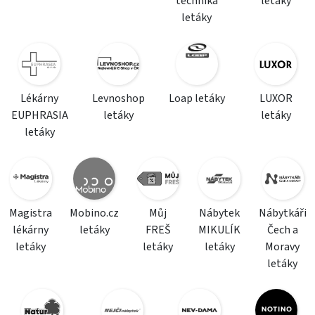
technika
letáky
letáky
Lékárny
Levnoshop
Loap letáky
LUXOR
EUPHRASIA
letáky
letáky
letáky
Magistra
Mobino.cz
Můj
Nábytek
Nábytkáři
lékárny
letáky
FREŠ
MIKULÍK
Čech a
letáky
letáky
letáky
Moravy
letáky