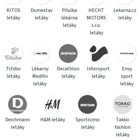
KITOS
Domestav
Pilulka
HECHT
Lekarna.cz
letáky
letáky
lékárna
MOTORS
letáky
letáky
s.r.o.
letáky
Tchibo
Lékarny
Decathlon
Intersport
Envy
letáky
Medifin
letáky
letáky
sport
letáky
letáky
Deichmann
H&M letáky
Sportisimo
Takko
letáky
letáky
fashion
letáky