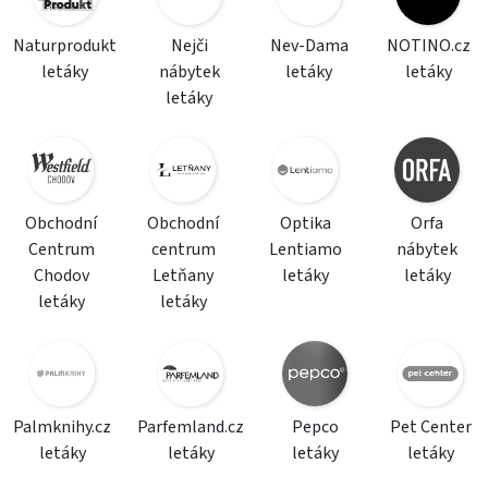
Naturprodukt
Nejči
Nev-Dama
NOTINO.cz
letáky
nábytek
letáky
letáky
letáky
Obchodní
Obchodní
Optika
Orfa
Centrum
centrum
Lentiamo
nábytek
Chodov
Letňany
letáky
letáky
letáky
letáky
Palmknihy.cz
Parfemland.cz
Pepco
Pet Center
letáky
letáky
letáky
letáky