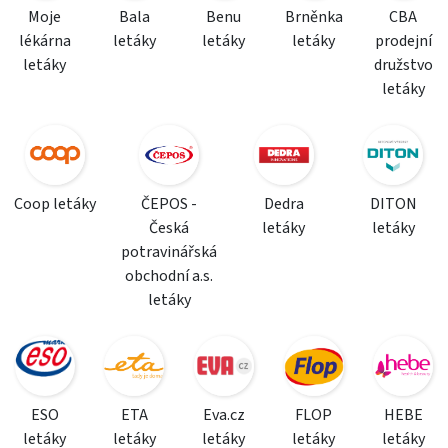
Moje
Bala
Benu
Brněnka
CBA
lékárna
letáky
letáky
letáky
prodejní
letáky
družstvo
letáky
Coop letáky
ČEPOS -
Dedra
DITON
Česká
letáky
letáky
potravinářská
obchodní a.s.
letáky
ESO
ETA
Eva.cz
FLOP
HEBE
letáky
letáky
letáky
letáky
letáky