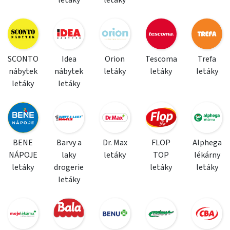
letáky
letáky
SCONTO
Idea
Orion
Tescoma
Trefa
nábytek
nábytek
letáky
letáky
letáky
letáky
letáky
BENE
Barvy a
Dr. Max
FLOP
Alphega
NÁPOJE
laky
letáky
TOP
lékárny
letáky
drogerie
letáky
letáky
letáky