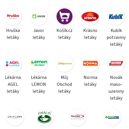
Hruška
Javor
Košík.cz
Krásno
Kubík
letáky
letáky
letáky
letáky
potraviny
letáky
Lékárna
Lékárna
Můj
Norma
Novák
AGEL
LEMON
Obchod
letáky
maso-
letáky
letáky
letáky
uzeniny
letáky