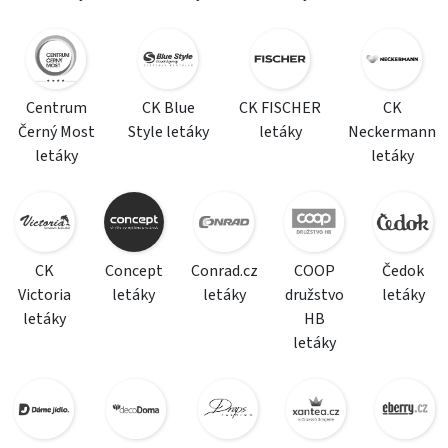
Centrum
CK Blue
CK FISCHER
CK
Černý Most
Style letáky
letáky
Neckermann
letáky
letáky
CK
Concept
Conrad.cz
COOP
Čedok
Victoria
letáky
letáky
družstvo
letáky
letáky
HB
letáky