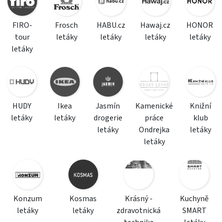
FIRO-
Frosch
HABU.cz
Hawaj.cz
HONOR
tour
letáky
letáky
letáky
letáky
letáky
HUDY
Ikea
Jasmín
Kamenické
Knižní
letáky
letáky
drogerie
práce
klub
letáky
Ondrejka
letáky
letáky
Konzum
Kosmas
Krásný -
Kuchyně
letáky
letáky
zdravotnická
SMART