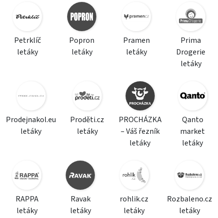
Petrklíč
Popron
Pramen
Prima
letáky
letáky
letáky
Drogerie
letáky
Prodejnakol.eu
Proděti.cz
PROCHÁZKA
Qanto
letáky
letáky
– Váš řezník
market
letáky
letáky
RAPPA
Ravak
rohlik.cz
Rozbaleno.cz
letáky
letáky
letáky
letáky