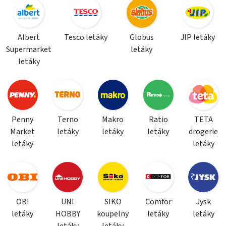
Albert
Tesco letáky
Globus
JIP letáky
Supermarket
letáky
letáky
Penny
Terno
Makro
Ratio
TETA
Market
letáky
letáky
letáky
drogerie
letáky
letáky
OBI
UNI
SIKO
Comfor
Jysk
letáky
HOBBY
koupelny
letáky
letáky