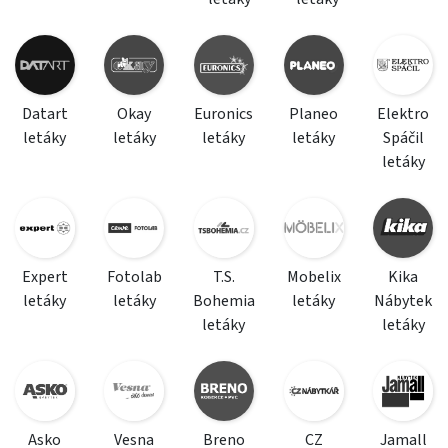
Datart
Okay
Euronics
Planeo
Elektro
letáky
letáky
letáky
letáky
Spáčil
letáky
Expert
Fotolab
T.S.
Mobelix
Kika
letáky
letáky
Bohemia
letáky
Nábytek
letáky
letáky
Asko
Vesna
Breno
CZ
Jamall