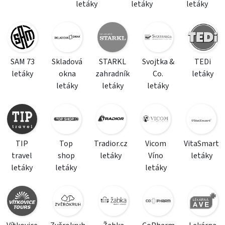
letáky
letáky
letáky
SAM 73
Skladová
STARKL
Svojtka &
TEDi
letáky
okna
zahradník
Co.
letáky
letáky
letáky
letáky
TIP
Top
Tradior.cz
Vicom
VitaSmart
travel
shop
letáky
Víno
letáky
letáky
letáky
letáky