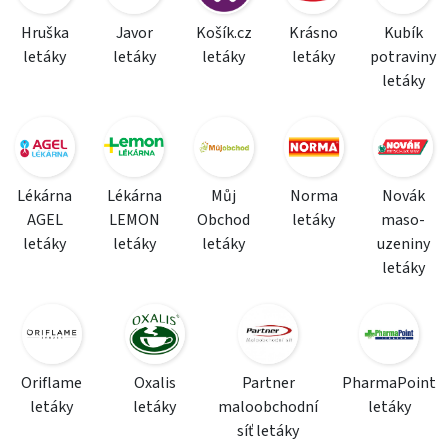
Hruška
Javor
Košík.cz
Krásno
Kubík
letáky
letáky
letáky
letáky
potraviny
letáky
Lékárna
Lékárna
Můj
Norma
Novák
AGEL
LEMON
Obchod
letáky
maso-
letáky
letáky
letáky
uzeniny
letáky
Oriflame
Oxalis
Partner
PharmaPoint
letáky
letáky
maloobchodní
letáky
síť letáky