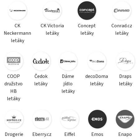
CK
CK Victoria
Concept
Conrad.cz
Neckermann
letáky
letáky
letáky
letáky
COOP
Čedok
Dáme
decoDoma
Draps
družstvo
letáky
jídlo
letáky
letáky
HB
letáky
letáky
Drogerie
Eberry.cz
Eiffel
Emos
Enapo