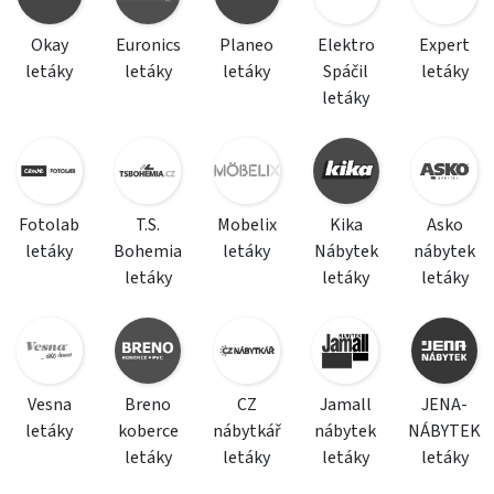
Okay
Euronics
Planeo
Elektro
Expert
letáky
letáky
letáky
Spáčil
letáky
letáky
Fotolab
T.S.
Mobelix
Kika
Asko
letáky
Bohemia
letáky
Nábytek
nábytek
letáky
letáky
letáky
Vesna
Breno
CZ
Jamall
JENA-
letáky
koberce
nábytkář
nábytek
NÁBYTEK
letáky
letáky
letáky
letáky