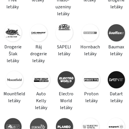
Free
letáky
maso-
letáky
drogerie
letáky
uzeniny
letáky
letáky
Drogerie
Ráj
SAPELI
Hornbach
Baumax
Šlak
drogerie
letáky
letáky
letáky
letáky
letáky
Mountfield
Auto
Electro
Proton
Datart
letáky
Kelly
World
letáky
letáky
letáky
letáky