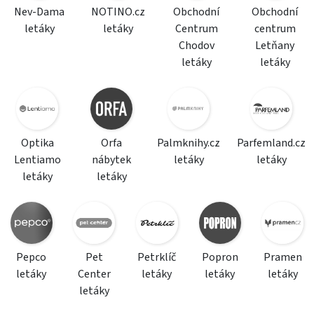
Nev-Dama
NOTINO.cz
Obchodní
Obchodní
letáky
letáky
Centrum
centrum
Chodov
Letňany
letáky
letáky
Optika
Orfa
Palmknihy.cz
Parfemland.cz
Lentiamo
nábytek
letáky
letáky
letáky
letáky
Pepco
Pet
Petrklíč
Popron
Pramen
letáky
Center
letáky
letáky
letáky
letáky