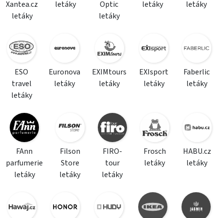
Xantea.cz
letáky
Optic
letáky
letáky
letáky
letáky
ESO
Euronova
EXIMtours
EXIsport
Faberlic
travel
letáky
letáky
letáky
letáky
letáky
FAnn
Filson
FIRO-
Frosch
HABU.cz
parfumerie
Store
tour
letáky
letáky
letáky
letáky
letáky