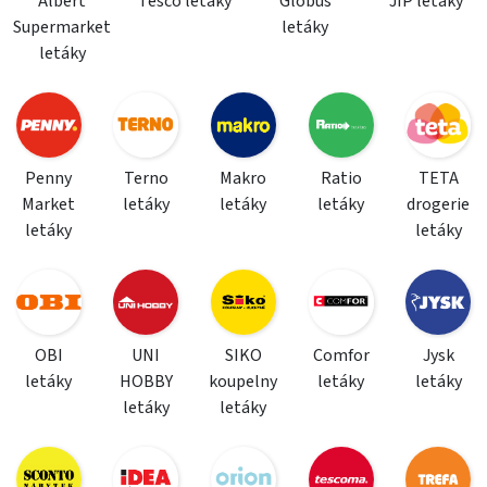
Albert
Tesco letáky
Globus
JIP letáky
Supermarket
letáky
letáky
Penny
Terno
Makro
Ratio
TETA
Market
letáky
letáky
letáky
drogerie
letáky
letáky
OBI
UNI
SIKO
Comfor
Jysk
letáky
HOBBY
koupelny
letáky
letáky
letáky
letáky