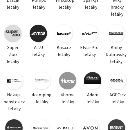
Dráčik
Pompo
Firststop
Sparkys
Wiky
letáky
letáky
letáky
letáky
hračky
letáky
Super
A.T.U
Kasa.cz
Elvia-Pro
Knihy
Zoo
letáky
letáky
letáky
Dobrovský
letáky
letáky
Nakup-
4camping
4home
Adam
AGEO.cz
nabytek.cz
letáky
letáky
letáky
letáky
letáky