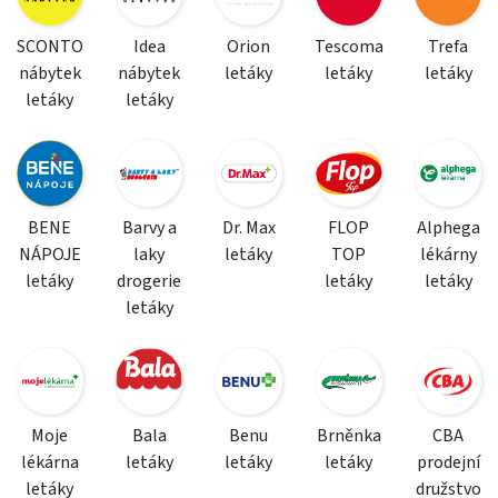
SCONTO
Idea
Orion
Tescoma
Trefa
nábytek
nábytek
letáky
letáky
letáky
letáky
letáky
BENE
Barvy a
Dr. Max
FLOP
Alphega
NÁPOJE
laky
letáky
TOP
lékárny
letáky
drogerie
letáky
letáky
letáky
Moje
Bala
Benu
Brněnka
CBA
lékárna
letáky
letáky
letáky
prodejní
letáky
družstvo