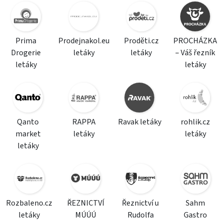
Prima
Prodejnakol.eu
Proděti.cz
PROCHÁZKA
Drogerie
letáky
letáky
– Váš řezník
letáky
letáky
Qanto
RAPPA
Ravak letáky
rohlik.cz
market
letáky
letáky
letáky
Rozbaleno.cz
ŘEZNICTVÍ
Řeznictví u
Sahm
letáky
MÚÚÚ
Rudolfa
Gastro