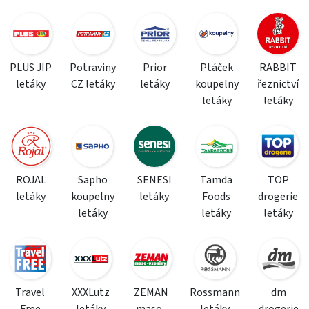
PLUS JIP
Potraviny
Prior
Ptáček
RABBIT
letáky
CZ letáky
letáky
koupelny
řeznictví
letáky
letáky
ROJAL
Sapho
SENESI
Tamda
TOP
letáky
koupelny
letáky
Foods
drogerie
letáky
letáky
letáky
Travel
XXXLutz
ZEMAN
Rossmann
dm