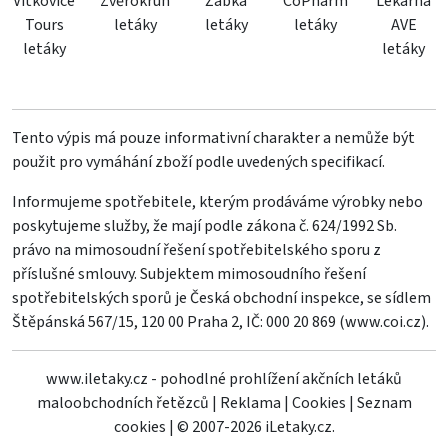
Vítkovice
Zvěrokruh
Žabka
CoPharm
Lekárna
Tours
letáky
letáky
letáky
AVE
letáky
letáky
Tento výpis má pouze informativní charakter a nemůže být
použit pro vymáhání zboží podle uvedených specifikací.
Informujeme spotřebitele, kterým prodáváme výrobky nebo
poskytujeme služby, že mají podle zákona č. 624/1992 Sb.
právo na mimosoudní řešení spotřebitelského sporu z
příslušné smlouvy. Subjektem mimosoudního řešení
spotřebitelských sporů je Česká obchodní inspekce, se sídlem
Štěpánská 567/15, 120 00 Praha 2, IČ: 000 20 869 (
www.coi.cz
).
www.iletaky.cz - pohodlné prohlížení akčních letáků
maloobchodních řetězců
|
Reklama
|
Cookies
|
Seznam
cookies
|
© 2007-2026 iLetaky.cz.