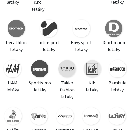
letáky
s.r.o.
letáky
letáky
Decathlon
Intersport
Envy sport
Deichmann
letáky
letáky
letáky
letáky
H&M
Sportisimo
Takko
KIK
Bambule
letáky
letáky
fashion
letáky
letáky
letáky