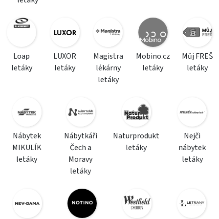
letáky
Loap
LUXOR
Magistra
Mobino.cz
Můj FREŠ
letáky
letáky
lékárny
letáky
letáky
letáky
Nábytek
Nábytkáři
Naturprodukt
Nejči
MIKULÍK
Čech a
letáky
nábytek
letáky
Moravy
letáky
letáky