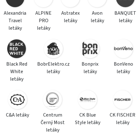
Alexandria
ALPINE
Astratex
Avon
BANQUET
Travel
PRO
letáky
letáky
letáky
letáky
letáky
Black Red
BobrElektro.cz
Bonprix
BonVeno
White
letáky
letáky
letáky
letáky
C&A letáky
Centrum
CK Blue
CK FISCHER
Černý Most
Style letáky
letáky
letáky