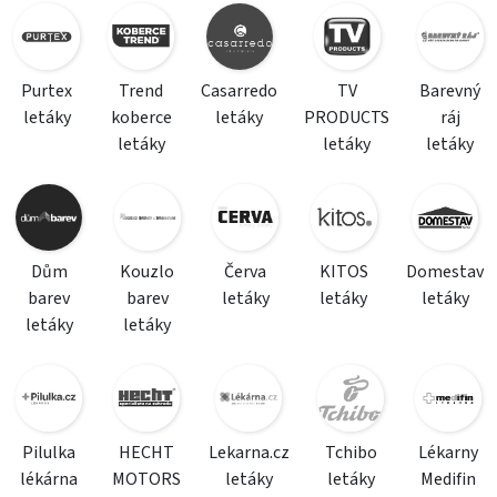
Purtex
Trend
Casarredo
TV
Barevný
letáky
koberce
letáky
PRODUCTS
ráj
letáky
letáky
letáky
Dům
Kouzlo
Červa
KITOS
Domestav
barev
barev
letáky
letáky
letáky
letáky
letáky
Pilulka
HECHT
Lekarna.cz
Tchibo
Lékarny
lékárna
MOTORS
letáky
letáky
Medifin