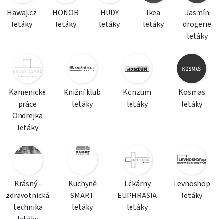
Hawaj.cz
HONOR
HUDY
Ikea
Jasmín
letáky
letáky
letáky
letáky
drogerie
letáky
Kamenické
Knižní klub
Konzum
Kosmas
práce
letáky
letáky
letáky
Ondrejka
letáky
Krásný -
Kuchyně
Lékárny
Levnoshop
zdravotnická
SMART
EUPHRASIA
letáky
technika
letáky
letáky