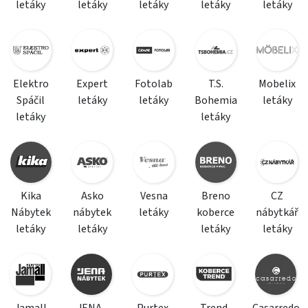
letáky
letáky
letáky
letáky
letáky
Elektro
Expert
Fotolab
T.S.
Mobelix
Spáčil
letáky
letáky
Bohemia
letáky
letáky
letáky
Kika
Asko
Vesna
Breno
CZ
Nábytek
nábytek
letáky
koberce
nábytkář
letáky
letáky
letáky
letáky