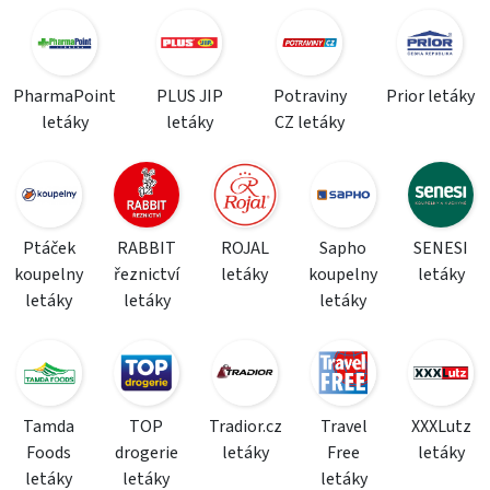
PharmaPoint
PLUS JIP
Potraviny
Prior letáky
letáky
letáky
CZ letáky
Ptáček
RABBIT
ROJAL
Sapho
SENESI
koupelny
řeznictví
letáky
koupelny
letáky
letáky
letáky
letáky
Tamda
TOP
Tradior.cz
Travel
XXXLutz
Foods
drogerie
letáky
Free
letáky
letáky
letáky
letáky