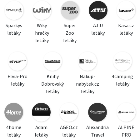
Sparkys
Wiky
Super
A.T.U
Kasa.cz
letáky
hračky
Zoo
letáky
letáky
letáky
letáky
Elvia-Pro
Knihy
Nakup-
4camping
letáky
Dobrovský
nabytek.cz
letáky
letáky
letáky
4home
Adam
AGEO.cz
Alexandria
ALPINE
letáky
letáky
letáky
Travel
PRO