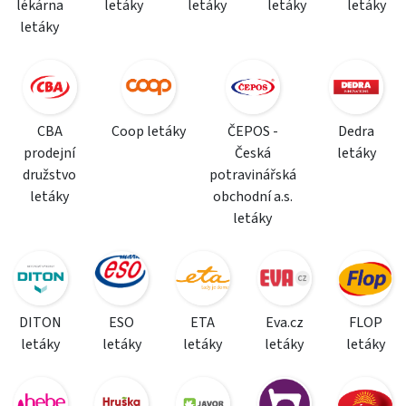
lékárna
letáky
letáky
letáky
letáky
letáky
CBA
Coop letáky
ČEPOS -
Dedra
prodejní
Česká
letáky
družstvo
potravinářská
letáky
obchodní a.s.
letáky
DITON
ESO
ETA
Eva.cz
FLOP
letáky
letáky
letáky
letáky
letáky