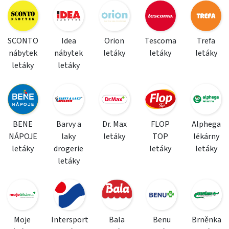
SCONTO
Idea
Orion
Tescoma
Trefa
nábytek
nábytek
letáky
letáky
letáky
letáky
letáky
BENE
Barvy a
Dr. Max
FLOP
Alphega
NÁPOJE
laky
letáky
TOP
lékárny
letáky
drogerie
letáky
letáky
letáky
Moje
Intersport
Bala
Benu
Brněnka