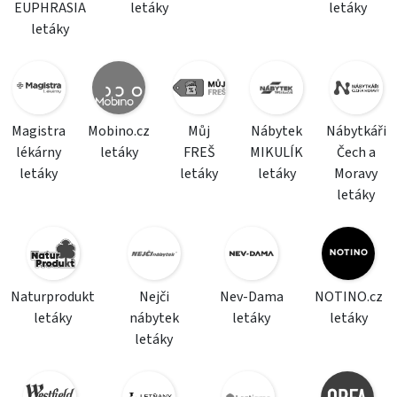
EUPHRASIA
letáky
letáky
letáky
Magistra
Mobino.cz
Můj
Nábytek
Nábytkáři
lékárny
letáky
FREŠ
MIKULÍK
Čech a
letáky
letáky
letáky
Moravy
letáky
Naturprodukt
Nejči
Nev-Dama
NOTINO.cz
letáky
nábytek
letáky
letáky
letáky