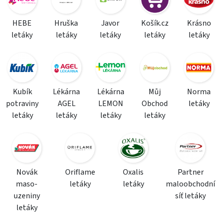
HEBE
Hruška
Javor
Košík.cz
Krásno
letáky
letáky
letáky
letáky
letáky
Kubík
Lékárna
Lékárna
Můj
Norma
potraviny
AGEL
LEMON
Obchod
letáky
letáky
letáky
letáky
letáky
Novák
Oriflame
Oxalis
Partner
maso-
letáky
letáky
maloobchodní
uzeniny
síť letáky
letáky