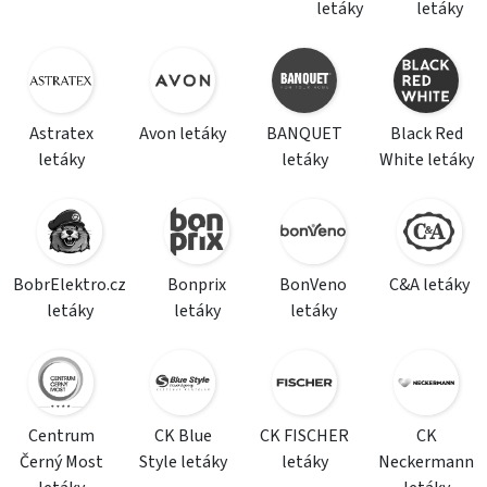
letáky
letáky
Astratex
Avon letáky
BANQUET
Black Red
letáky
letáky
White letáky
BobrElektro.cz
Bonprix
BonVeno
C&A letáky
letáky
letáky
letáky
Centrum
CK Blue
CK FISCHER
CK
Černý Most
Style letáky
letáky
Neckermann