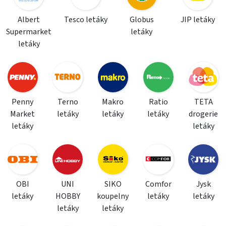
Albert
Tesco letáky
Globus
JIP letáky
Supermarket
letáky
letáky
Penny
Terno
Makro
Ratio
TETA
Market
letáky
letáky
letáky
drogerie
letáky
letáky
OBI
UNI
SIKO
Comfor
Jysk
letáky
HOBBY
koupelny
letáky
letáky
letáky
letáky