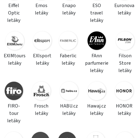
Eiffel
Emos
Enapo
ESO
Euronova
Optic
letáky
letáky
travel
letáky
letáky
letáky
EXIMtours
EXIsport
Faberlic
FAnn
Filson
letáky
letáky
letáky
parfumerie
Store
letáky
letáky
FIRO-
Frosch
HABU.cz
Hawaj.cz
HONOR
tour
letáky
letáky
letáky
letáky
letáky