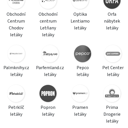
Obchodní
Obchodní
Optika
Orfa
Centrum
centrum
Lentiamo
nábytek
Chodov
Letňany
letáky
letáky
letáky
letáky
Palmknihy.cz
Parfemland.cz
Pepco
Pet Center
letáky
letáky
letáky
letáky
Petrklíč
Popron
Pramen
Prima
letáky
letáky
letáky
Drogerie
letáky