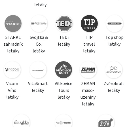
letáky
STARKL
Svojtka &
TEDi
TIP
Top shop
zahradník
Co.
letáky
travel
letáky
letáky
letáky
letáky
Vicom
VitaSmart
Vítkovice
ZEMAN
Zvěrokruh
Víno
letáky
Tours
maso-
letáky
letáky
letáky
uzeniny
letáky