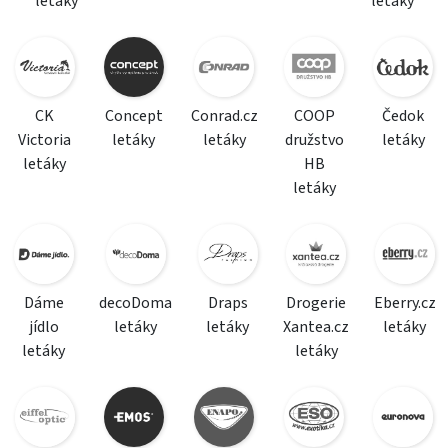
letáky
letáky
CK
Concept
Conrad.cz
COOP
Čedok
Victoria
letáky
letáky
družstvo
letáky
letáky
HB
letáky
Dáme
decoDoma
Draps
Drogerie
Eberry.cz
jídlo
letáky
letáky
Xantea.cz
letáky
letáky
letáky