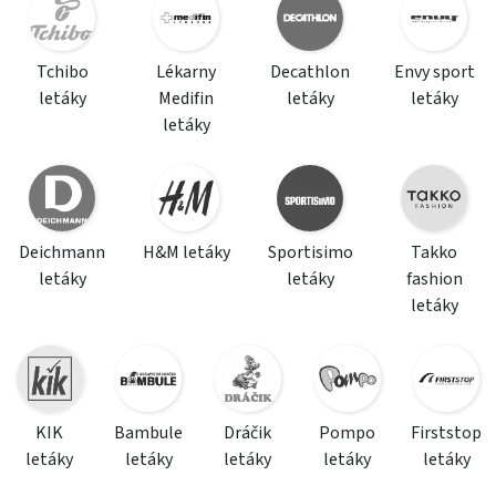
Tchibo
Lékarny
Decathlon
Envy sport
letáky
Medifin
letáky
letáky
letáky
Deichmann
H&M letáky
Sportisimo
Takko
letáky
letáky
fashion
letáky
KIK
Bambule
Dráčik
Pompo
Firststop
letáky
letáky
letáky
letáky
letáky