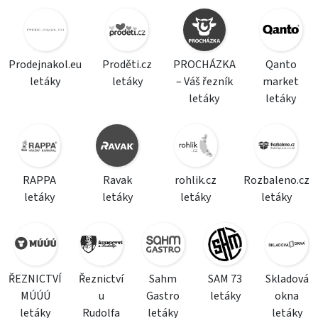
Prodejnakol.eu
Proděti.cz
PROCHÁZKA
Qanto
letáky
letáky
– Váš řezník
market
letáky
letáky
RAPPA
Ravak
rohlik.cz
Rozbaleno.cz
letáky
letáky
letáky
letáky
ŘEZNICTVÍ
Řeznictví
Sahm
SAM 73
Skladová
MÚÚÚ
u
Gastro
letáky
okna
letáky
Rudolfa
letáky
letáky