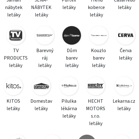
Jamall
JENA-
Purtex
Trend
Casarredo
nábytek
NÁBYTEK
letáky
koberce
letáky
letáky
letáky
letáky
TV
Barevný
Dům
Kouzlo
Červa
PRODUCTS
ráj
barev
barev
letáky
letáky
letáky
letáky
letáky
KITOS
Domestav
Pilulka
HECHT
Lekarna.cz
letáky
letáky
lékárna
MOTORS
letáky
letáky
s.r.o.
letáky