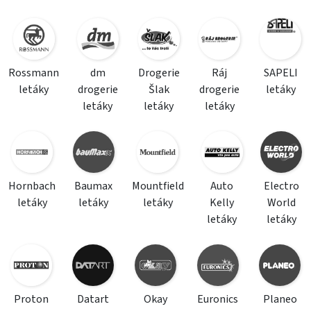
Rossmann
dm
Drogerie
Ráj
SAPELI
letáky
drogerie
Šlak
drogerie
letáky
letáky
letáky
letáky
Hornbach
Baumax
Mountfield
Auto
Electro
letáky
letáky
letáky
Kelly
World
letáky
letáky
Proton
Datart
Okay
Euronics
Planeo