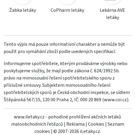
Žabka letáky
CoPharm letáky
Lekárna AVE
letáky
Tento výpis má pouze informativní charakter a nemůže být
použit pro vymáhání zboží podle uvedených specifikací.
Informujeme spotřebitele, kterým prodáváme výrobky nebo
poskytujeme služby, že mají podle zákona č. 624/1992 Sb.
právo na mimosoudní řešení spotřebitelského sporu z
příslušné smlouvy. Subjektem mimosoudního řešení
spotřebitelských sporů je Česká obchodní inspekce, se sídlem
Štěpánská 567/15, 120 00 Praha 2, IČ: 000 20 869 (
www.coi.cz
).
www.iletaky.cz - pohodlné prohlížení akčních letáků
maloobchodních řetězců
|
Reklama
|
Cookies
|
Seznam
cookies
|
© 2007-2026 iLetaky.cz.