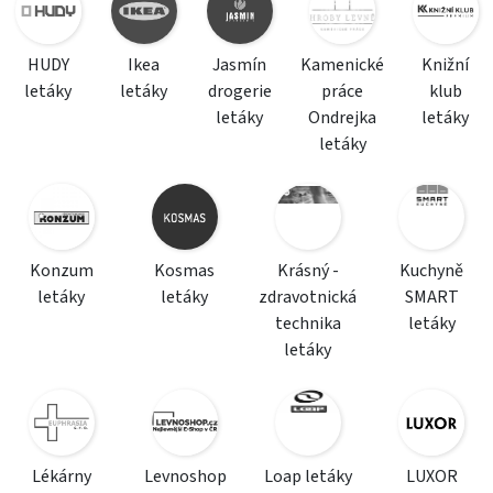
HUDY
Ikea
Jasmín
Kamenické
Knižní
letáky
letáky
drogerie
práce
klub
letáky
Ondrejka
letáky
letáky
Konzum
Kosmas
Krásný -
Kuchyně
letáky
letáky
zdravotnická
SMART
technika
letáky
letáky
Lékárny
Levnoshop
Loap letáky
LUXOR