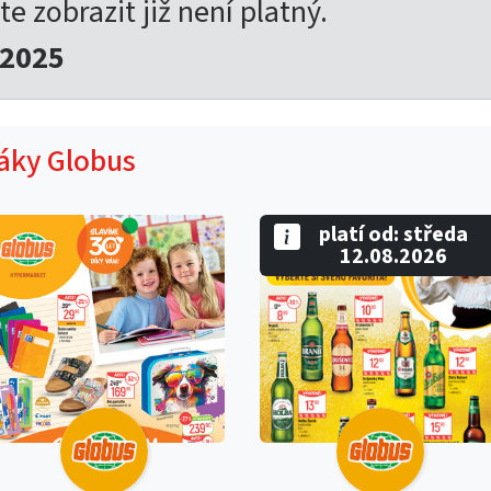
te zobrazit již není platný.
.2025
táky Globus
platí od: středa
12.08.2026