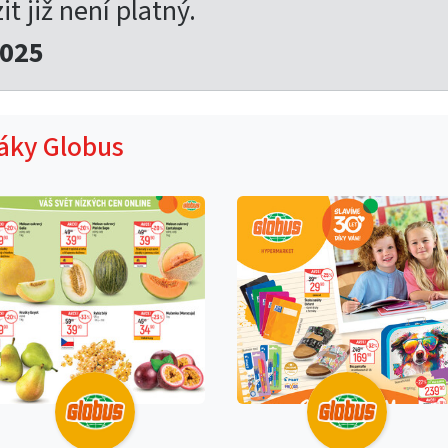
t již není platný.
2025
táky Globus