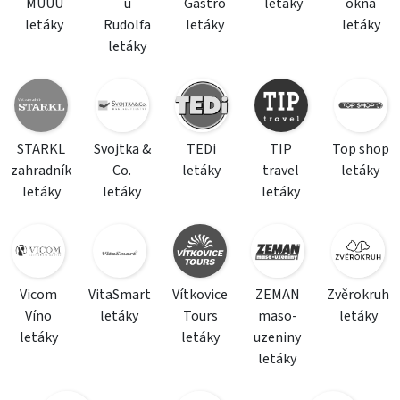
MÚÚÚ
u
Gastro
letáky
okna
letáky
Rudolfa
letáky
letáky
letáky
STARKL
Svojtka &
TEDi
TIP
Top shop
zahradník
Co.
letáky
travel
letáky
letáky
letáky
letáky
Vicom
VitaSmart
Vítkovice
ZEMAN
Zvěrokruh
Víno
letáky
Tours
maso-
letáky
letáky
letáky
uzeniny
letáky