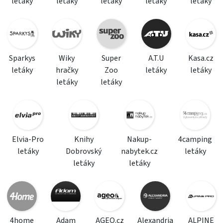
letáky
letáky
letáky
letáky
letáky
Sparkys
Wiky
Super
A.T.U
Kasa.cz
letáky
hračky
Zoo
letáky
letáky
letáky
letáky
Elvia-Pro
Knihy
Nakup-
4camping
letáky
Dobrovský
nabytek.cz
letáky
letáky
letáky
4home
Adam
AGEO.cz
Alexandria
ALPINE