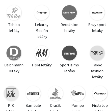
Tchibo
Lékarny
Decathlon
Envy sport
letáky
Medifin
letáky
letáky
letáky
Deichmann
H&M letáky
Sportisimo
Takko
letáky
letáky
fashion
letáky
KIK
Bambule
Dráčik
Pompo
Firststop