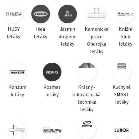
HUDY
Ikea
Jasmín
Kamenické
Knižní
letáky
letáky
drogerie
práce
klub
letáky
Ondrejka
letáky
letáky
Konzum
Kosmas
Krásný -
Kuchyně
letáky
letáky
zdravotnická
SMART
technika
letáky
letáky