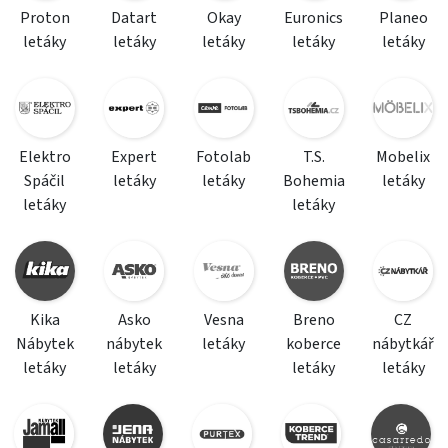
Proton
Datart
Okay
Euronics
Planeo
letáky
letáky
letáky
letáky
letáky
Elektro
Expert
Fotolab
T.S.
Mobelix
Spáčil
letáky
letáky
Bohemia
letáky
letáky
letáky
Kika
Asko
Vesna
Breno
CZ
Nábytek
nábytek
letáky
koberce
nábytkář
letáky
letáky
letáky
letáky