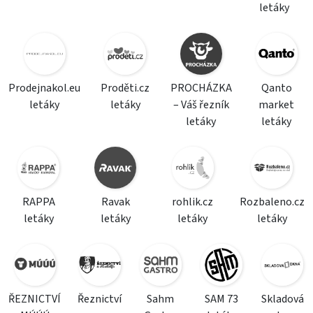
letáky
Prodejnakol.eu
Proděti.cz
PROCHÁZKA
Qanto
letáky
letáky
– Váš řezník
market
letáky
letáky
RAPPA
Ravak
rohlik.cz
Rozbaleno.cz
letáky
letáky
letáky
letáky
ŘEZNICTVÍ
Řeznictví
Sahm
SAM 73
Skladová