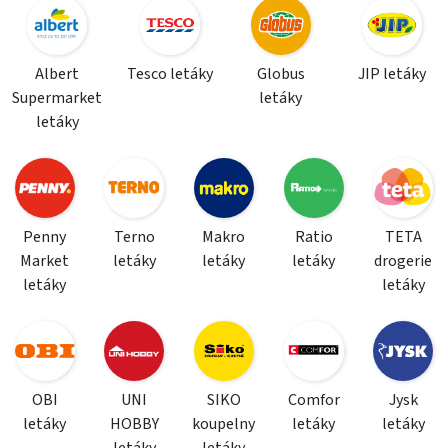
Albert
Tesco letáky
Globus
JIP letáky
Supermarket
letáky
letáky
Penny
Terno
Makro
Ratio
TETA
Market
letáky
letáky
letáky
drogerie
letáky
letáky
OBI
UNI
SIKO
Comfor
Jysk
letáky
HOBBY
koupelny
letáky
letáky