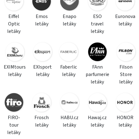
Eiffel
Emos
Enapo
ESO
Euronova
Optic
letáky
letáky
travel
letáky
letáky
letáky
EXIMtours
EXIsport
Faberlic
FAnn
Filson
letáky
letáky
letáky
parfumerie
Store
letáky
letáky
FIRO-
Frosch
HABU.cz
Hawaj.cz
HONOR
tour
letáky
letáky
letáky
letáky
letáky