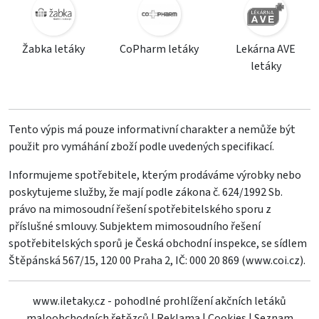
Žabka letáky
CoPharm letáky
Lekárna AVE
letáky
Tento výpis má pouze informativní charakter a nemůže být
použit pro vymáhání zboží podle uvedených specifikací.
Informujeme spotřebitele, kterým prodáváme výrobky nebo
poskytujeme služby, že mají podle zákona č. 624/1992 Sb.
právo na mimosoudní řešení spotřebitelského sporu z
příslušné smlouvy. Subjektem mimosoudního řešení
spotřebitelských sporů je Česká obchodní inspekce, se sídlem
Štěpánská 567/15, 120 00 Praha 2, IČ: 000 20 869 (
www.coi.cz
).
www.iletaky.cz - pohodlné prohlížení akčních letáků
maloobchodních řetězců
|
Reklama
|
Cookies
|
Seznam