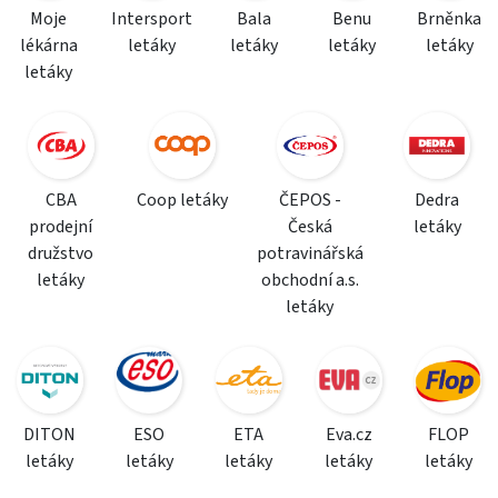
Moje
Intersport
Bala
Benu
Brněnka
lékárna
letáky
letáky
letáky
letáky
letáky
CBA
Coop letáky
ČEPOS -
Dedra
prodejní
Česká
letáky
družstvo
potravinářská
letáky
obchodní a.s.
letáky
DITON
ESO
ETA
Eva.cz
FLOP
letáky
letáky
letáky
letáky
letáky