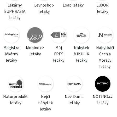
Lékárny
Levnoshop
Loap letáky
LUXOR
EUPHRASIA
letáky
letáky
letáky
Magistra
Mobino.cz
Můj
Nábytek
Nábytkáři
lékárny
letáky
FREŠ
MIKULÍK
Čech a
letáky
letáky
letáky
Moravy
letáky
Naturprodukt
Nejči
Nev-Dama
NOTINO.cz
letáky
nábytek
letáky
letáky
letáky