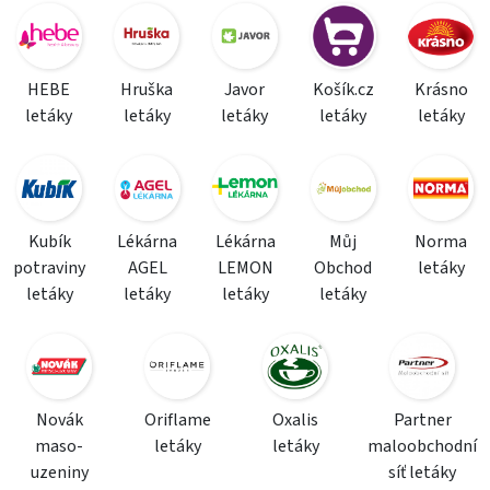
HEBE
Hruška
Javor
Košík.cz
Krásno
letáky
letáky
letáky
letáky
letáky
Kubík
Lékárna
Lékárna
Můj
Norma
potraviny
AGEL
LEMON
Obchod
letáky
letáky
letáky
letáky
letáky
Novák
Oriflame
Oxalis
Partner
maso-
letáky
letáky
maloobchodní
uzeniny
síť letáky