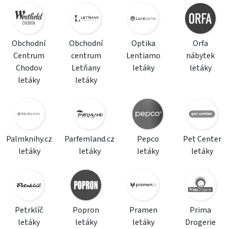
Obchodní
Obchodní
Optika
Orfa
Centrum
centrum
Lentiamo
nábytek
Chodov
Letňany
letáky
letáky
letáky
letáky
Palmknihy.cz
Parfemland.cz
Pepco
Pet Center
letáky
letáky
letáky
letáky
Petrklíč
Popron
Pramen
Prima
letáky
letáky
letáky
Drogerie