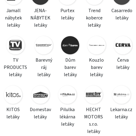
Jamall
JENA-
Purtex
Trend
Casarredo
nábytek
NÁBYTEK
letáky
koberce
letáky
letáky
letáky
letáky
TV
Barevný
Dům
Kouzlo
Červa
PRODUCTS
ráj
barev
barev
letáky
letáky
letáky
letáky
letáky
KITOS
Domestav
Pilulka
HECHT
Lekarna.cz
letáky
letáky
lékárna
MOTORS
letáky
letáky
s.r.o.
letáky