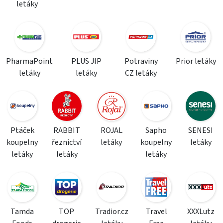
letáky
PharmaPoint
PLUS JIP
Potraviny
Prior letáky
letáky
letáky
CZ letáky
Ptáček
RABBIT
ROJAL
Sapho
SENESI
koupelny
řeznictví
letáky
koupelny
letáky
letáky
letáky
letáky
Tamda
TOP
Tradior.cz
Travel
XXXLutz