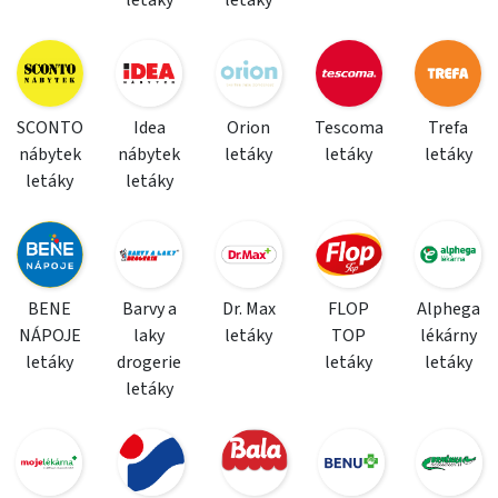
letáky
letáky
SCONTO
Idea
Orion
Tescoma
Trefa
nábytek
nábytek
letáky
letáky
letáky
letáky
letáky
BENE
Barvy a
Dr. Max
FLOP
Alphega
NÁPOJE
laky
letáky
TOP
lékárny
letáky
drogerie
letáky
letáky
letáky