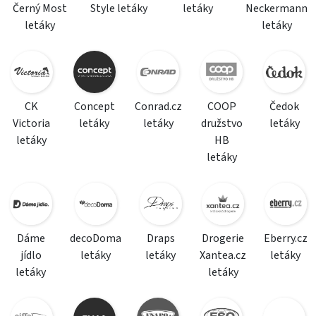
Černý Most
Style letáky
letáky
Neckermann
letáky
letáky
CK
Concept
Conrad.cz
COOP
Čedok
Victoria
letáky
letáky
družstvo
letáky
letáky
HB
letáky
Dáme
decoDoma
Draps
Drogerie
Eberry.cz
jídlo
letáky
letáky
Xantea.cz
letáky
letáky
letáky