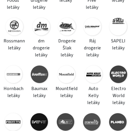
Foods
drogerie
letáky
Free
letáky
letáky
letáky
letáky
Rossmann
dm
Drogerie
Ráj
SAPELI
letáky
drogerie
Šlak
drogerie
letáky
letáky
letáky
letáky
Hornbach
Baumax
Mountfield
Auto
Electro
letáky
letáky
letáky
Kelly
World
letáky
letáky