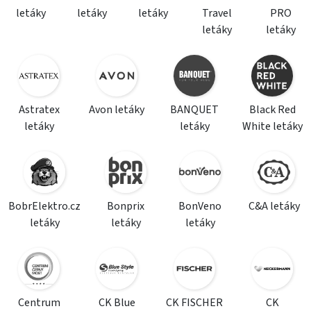
letáky
letáky
letáky
Travel
PRO
letáky
letáky
Astratex
Avon letáky
BANQUET
Black Red
letáky
letáky
White letáky
BobrElektro.cz
Bonprix
BonVeno
C&A letáky
letáky
letáky
letáky
Centrum
CK Blue
CK FISCHER
CK