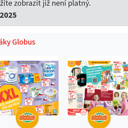
žíte zobrazit již není platný.
.2025
táky Globus