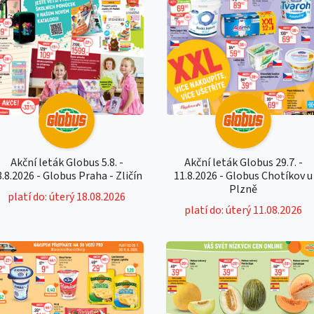
Akční leták Globus 5.8. -
Akční leták Globus 29.7. -
8.8.2026 - Globus Praha - Zličín
11.8.2026 - Globus Chotíkov u
Plzně
platí do: úterý 18.08.2026
platí do: úterý 11.08.2026