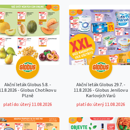
Akční leták Globus 5.8. -
Akční leták Globus 29.7. -
11.8.2026 - Globus Chotíkov u
11.8.2026 - Globus Jenišov u
Plzně
Karlových Varů
platí do: úterý 11.08.2026
platí do: úterý 11.08.2026