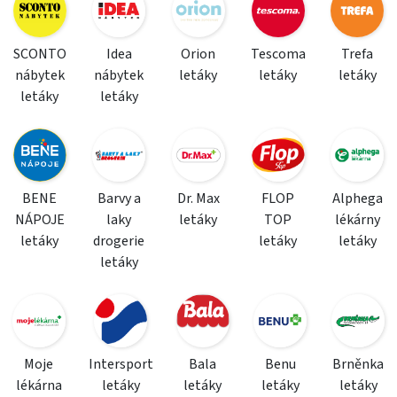
SCONTO
Idea
Orion
Tescoma
Trefa
nábytek
nábytek
letáky
letáky
letáky
letáky
letáky
BENE
Barvy a
Dr. Max
FLOP
Alphega
NÁPOJE
laky
letáky
TOP
lékárny
letáky
drogerie
letáky
letáky
letáky
Moje
Intersport
Bala
Benu
Brněnka
lékárna
letáky
letáky
letáky
letáky