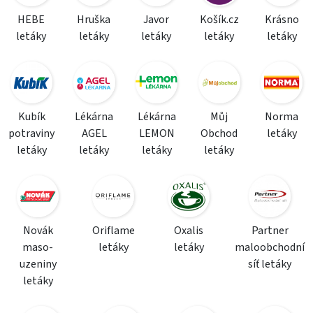
HEBE
Hruška
Javor
Košík.cz
Krásno
letáky
letáky
letáky
letáky
letáky
Kubík
Lékárna
Lékárna
Můj
Norma
potraviny
AGEL
LEMON
Obchod
letáky
letáky
letáky
letáky
letáky
Novák
Oriflame
Oxalis
Partner
maso-
letáky
letáky
maloobchodní
uzeniny
síť letáky
letáky