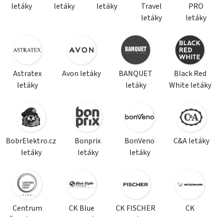
letáky
letáky
letáky
Travel
PRO
letáky
letáky
Astratex
Avon letáky
BANQUET
Black Red
letáky
letáky
White letáky
BobrElektro.cz
Bonprix
BonVeno
C&A letáky
letáky
letáky
letáky
Centrum
CK Blue
CK FISCHER
CK