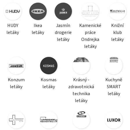
HUDY
Ikea
Jasmín
Kamenické
Knižní
letáky
letáky
drogerie
práce
klub
letáky
Ondrejka
letáky
letáky
Konzum
Kosmas
Krásný -
Kuchyně
letáky
letáky
zdravotnická
SMART
technika
letáky
letáky