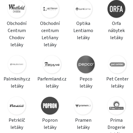
Obchodní
Obchodní
Optika
Orfa
Centrum
centrum
Lentiamo
nábytek
Chodov
Letňany
letáky
letáky
letáky
letáky
Palmknihy.cz
Parfemland.cz
Pepco
Pet Center
letáky
letáky
letáky
letáky
Petrklíč
Popron
Pramen
Prima
letáky
letáky
letáky
Drogerie