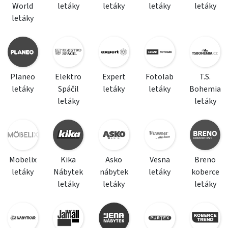
World
letáky
letáky
letáky
letáky
letáky
Planeo
Elektro
Expert
Fotolab
T.S.
letáky
Spáčil
letáky
letáky
Bohemia
letáky
letáky
Mobelix
Kika
Asko
Vesna
Breno
letáky
Nábytek
nábytek
letáky
koberce
letáky
letáky
letáky