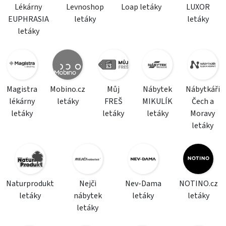
Lékárny
Levnoshop
Loap letáky
LUXOR
EUPHRASIA
letáky
letáky
letáky
Magistra
Mobino.cz
Můj
Nábytek
Nábytkáři
lékárny
letáky
FREŠ
MIKULÍK
Čech a
letáky
letáky
letáky
Moravy
letáky
Naturprodukt
Nejči
Nev-Dama
NOTINO.cz
letáky
nábytek
letáky
letáky
letáky