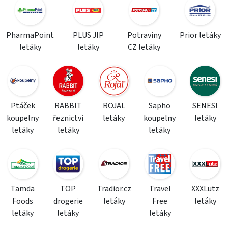
PharmaPoint
PLUS JIP
Potraviny
Prior letáky
letáky
letáky
CZ letáky
Ptáček
RABBIT
ROJAL
Sapho
SENESI
koupelny
řeznictví
letáky
koupelny
letáky
letáky
letáky
letáky
Tamda
TOP
Tradior.cz
Travel
XXXLutz
Foods
drogerie
letáky
Free
letáky
letáky
letáky
letáky