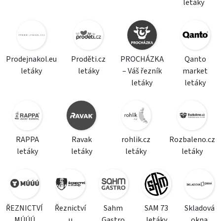
letáky
Prodejnakol.eu
Proděti.cz
PROCHÁZKA
Qanto
letáky
letáky
– Váš řezník
market
letáky
letáky
RAPPA
Ravak
rohlik.cz
Rozbaleno.cz
letáky
letáky
letáky
letáky
ŘEZNICTVÍ
Řeznictví
Sahm
SAM 73
Skladová
MÚÚÚ
u
Gastro
letáky
okna