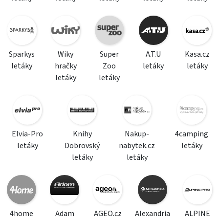
Sparkys
Wiky
Super
A.T.U
Kasa.cz
letáky
hračky
Zoo
letáky
letáky
letáky
letáky
Elvia-Pro
Knihy
Nakup-
4camping
letáky
Dobrovský
nabytek.cz
letáky
letáky
letáky
4home
Adam
AGEO.cz
Alexandria
ALPINE