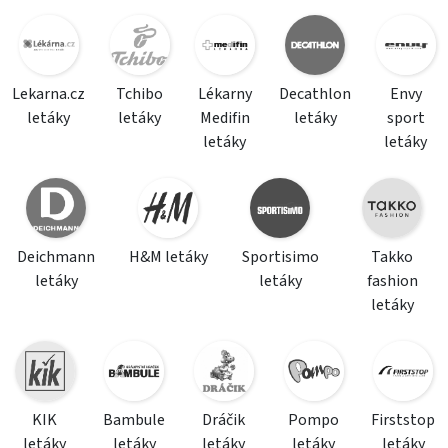
Lekarna.cz
Tchibo
Lékarny
Decathlon
Envy
letáky
letáky
Medifin
letáky
sport
letáky
letáky
Deichmann
H&M letáky
Sportisimo
Takko
letáky
letáky
fashion
letáky
KIK
Bambule
Dráčik
Pompo
Firststop
letáky
letáky
letáky
letáky
letáky