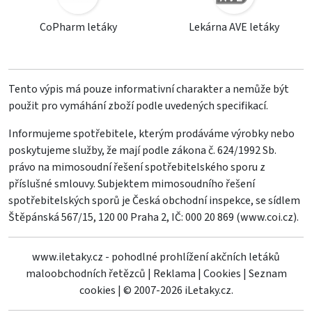
CoPharm letáky
Lekárna AVE letáky
Tento výpis má pouze informativní charakter a nemůže být
použit pro vymáhání zboží podle uvedených specifikací.
Informujeme spotřebitele, kterým prodáváme výrobky nebo
poskytujeme služby, že mají podle zákona č. 624/1992 Sb.
právo na mimosoudní řešení spotřebitelského sporu z
příslušné smlouvy. Subjektem mimosoudního řešení
spotřebitelských sporů je Česká obchodní inspekce, se sídlem
Štěpánská 567/15, 120 00 Praha 2, IČ: 000 20 869 (
www.coi.cz
).
www.iletaky.cz - pohodlné prohlížení akčních letáků
maloobchodních řetězců
|
Reklama
|
Cookies
|
Seznam
cookies
|
© 2007-2026 iLetaky.cz.