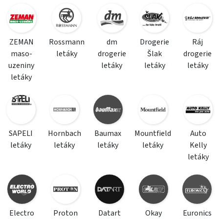
ZEMAN
Rossmann
dm
Drogerie
Ráj
maso-
letáky
drogerie
Šlak
drogerie
uzeniny
letáky
letáky
letáky
letáky
SAPELI
Hornbach
Baumax
Mountfield
Auto
letáky
letáky
letáky
letáky
Kelly
letáky
Electro
Proton
Datart
Okay
Euronics