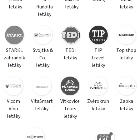
letáky
Rudolfa
letáky
letáky
letáky
STARKL
Svojtka &
TEDi
TIP
Top shop
zahradník
Co.
letáky
travel
letáky
letáky
letáky
letáky
Vicom
VitaSmart
Vítkovice
Zvěrokruh
Žabka
Víno
letáky
Tours
letáky
letáky
letáky
letáky