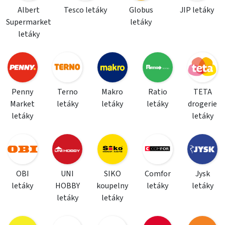
Albert
Tesco letáky
Globus
JIP letáky
Supermarket
letáky
letáky
Penny
Terno
Makro
Ratio
TETA
Market
letáky
letáky
letáky
drogerie
letáky
letáky
OBI
UNI
SIKO
Comfor
Jysk
letáky
HOBBY
koupelny
letáky
letáky
letáky
letáky