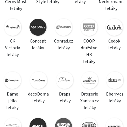
Černý Most
Style letáky
letáky
Neckermann
letáky
letáky
CK
Concept
Conrad.cz
COOP
Čedok
Victoria
letáky
letáky
družstvo
letáky
letáky
HB
letáky
Dáme
decoDoma
Draps
Drogerie
Eberry.cz
jídlo
letáky
letáky
Xantea.cz
letáky
letáky
letáky