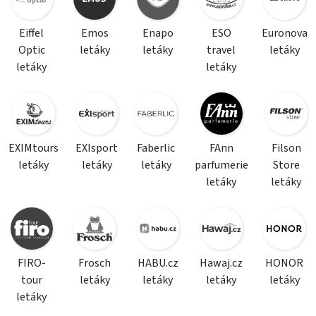
Eiffel
Emos
Enapo
ESO
Euronova
Optic
letáky
letáky
travel
letáky
letáky
letáky
EXIMtours
EXIsport
Faberlic
FAnn
Filson
letáky
letáky
letáky
parfumerie
Store
letáky
letáky
FIRO-
Frosch
HABU.cz
Hawaj.cz
HONOR
tour
letáky
letáky
letáky
letáky
letáky