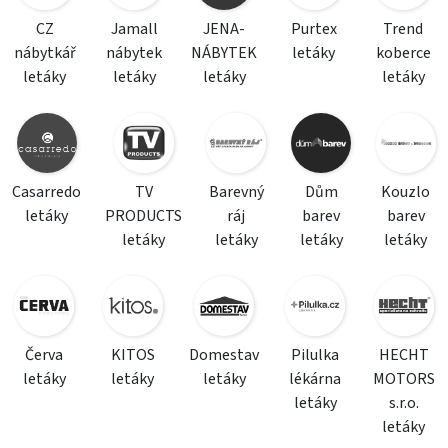
CZ
Jamall
JENA-
Purtex
Trend
nábytkář
nábytek
NÁBYTEK
letáky
koberce
letáky
letáky
letáky
letáky
Casarredo
TV
Barevný
Dům
Kouzlo
letáky
PRODUCTS
ráj
barev
barev
letáky
letáky
letáky
letáky
Červa
KITOS
Domestav
Pilulka
HECHT
letáky
letáky
letáky
lékárna
MOTORS
letáky
s.r.o.
letáky