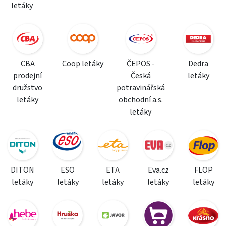
letáky
CBA
Coop letáky
ČEPOS -
Dedra
prodejní
Česká
letáky
družstvo
potravinářská
letáky
obchodní a.s.
letáky
DITON
ESO
ETA
Eva.cz
FLOP
letáky
letáky
letáky
letáky
letáky