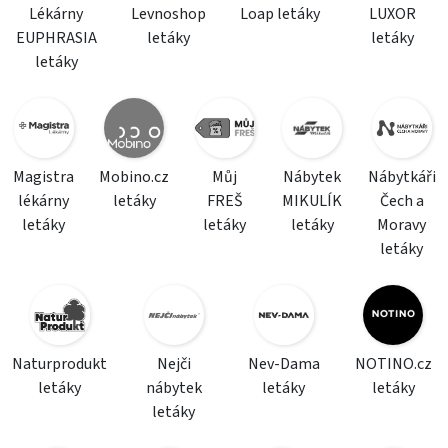
Lékárny
Levnoshop
Loap letáky
LUXOR
EUPHRASIA
letáky
letáky
letáky
Magistra
Mobino.cz
Můj
Nábytek
Nábytkáři
lékárny
letáky
FREŠ
MIKULÍK
Čech a
letáky
letáky
letáky
Moravy
letáky
Naturprodukt
Nejči
Nev-Dama
NOTINO.cz
letáky
nábytek
letáky
letáky
letáky