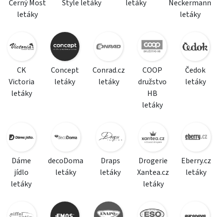
Černý Most
Style letáky
letáky
Neckermann
letáky
letáky
CK
Concept
Conrad.cz
COOP
Čedok
Victoria
letáky
letáky
družstvo
letáky
letáky
HB
letáky
Dáme
decoDoma
Draps
Drogerie
Eberry.cz
jídlo
letáky
letáky
Xantea.cz
letáky
letáky
letáky