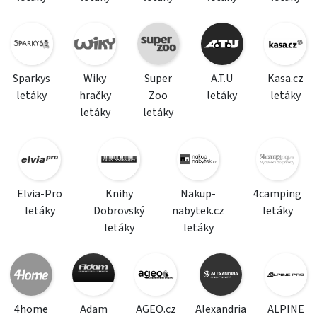
Sparkys
Wiky
Super
A.T.U
Kasa.cz
letáky
hračky
Zoo
letáky
letáky
letáky
letáky
Elvia-Pro
Knihy
Nakup-
4camping
letáky
Dobrovský
nabytek.cz
letáky
letáky
letáky
4home
Adam
AGEO.cz
Alexandria
ALPINE