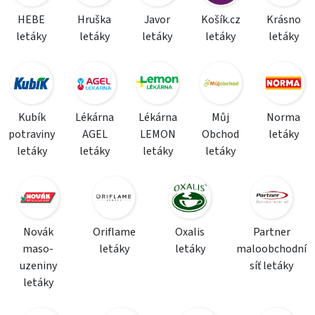
HEBE
Hruška
Javor
Košík.cz
Krásno
letáky
letáky
letáky
letáky
letáky
Kubík
Lékárna
Lékárna
Můj
Norma
potraviny
AGEL
LEMON
Obchod
letáky
letáky
letáky
letáky
letáky
Novák
Oriflame
Oxalis
Partner
maso-
letáky
letáky
maloobchodní
uzeniny
síť letáky
letáky