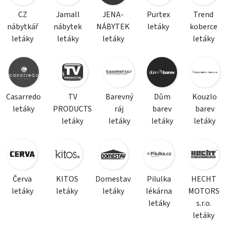
CZ
Jamall
JENA-
Purtex
Trend
nábytkář
nábytek
NÁBYTEK
letáky
koberce
letáky
letáky
letáky
letáky
Casarredo
TV
Barevný
Dům
Kouzlo
letáky
PRODUCTS
ráj
barev
barev
letáky
letáky
letáky
letáky
Červa
KITOS
Domestav
Pilulka
HECHT
letáky
letáky
letáky
lékárna
MOTORS
letáky
s.r.o.
letáky