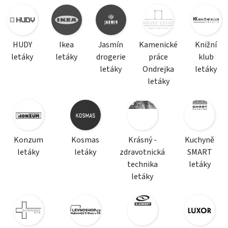
HUDY
Ikea
Jasmín
Kamenické
Knižní
letáky
letáky
drogerie
práce
klub
letáky
Ondrejka
letáky
letáky
Konzum
Kosmas
Krásný -
Kuchyně
letáky
letáky
zdravotnická
SMART
technika
letáky
letáky