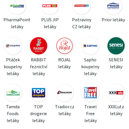
PharmaPoint
PLUS JIP
Potraviny
Prior letáky
letáky
letáky
CZ letáky
Ptáček
RABBIT
ROJAL
Sapho
SENESI
koupelny
řeznictví
letáky
koupelny
letáky
letáky
letáky
letáky
Tamda
TOP
Tradior.cz
Travel
XXXLutz
Foods
drogerie
letáky
Free
letáky
letáky
letáky
letáky