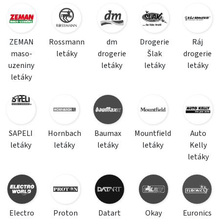
ZEMAN
Rossmann
dm
Drogerie
Ráj
maso-
letáky
drogerie
Šlak
drogerie
uzeniny
letáky
letáky
letáky
letáky
SAPELI
Hornbach
Baumax
Mountfield
Auto
letáky
letáky
letáky
letáky
Kelly
letáky
Electro
Proton
Datart
Okay
Euronics