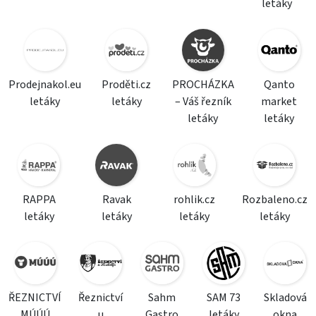
letáky
Prodejnakol.eu
Proděti.cz
PROCHÁZKA
Qanto
letáky
letáky
– Váš řezník
market
letáky
letáky
RAPPA
Ravak
rohlik.cz
Rozbaleno.cz
letáky
letáky
letáky
letáky
ŘEZNICTVÍ
Řeznictví
Sahm
SAM 73
Skladová
MÚÚÚ
u
Gastro
letáky
okna