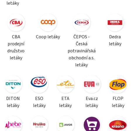
letáky
CBA
Coop letáky
ČEPOS -
Dedra
prodejní
Česká
letáky
družstvo
potravinářská
letáky
obchodní a.s.
letáky
DITON
ESO
ETA
Eva.cz
FLOP
letáky
letáky
letáky
letáky
letáky