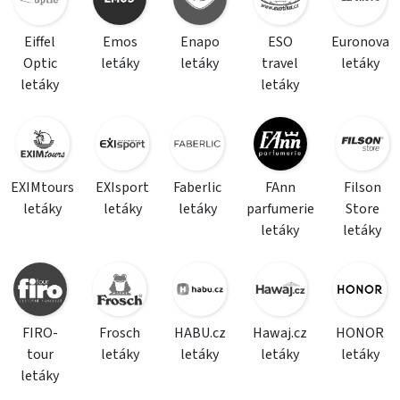
Eiffel
Emos
Enapo
ESO
Euronova
Optic
letáky
letáky
travel
letáky
letáky
letáky
EXIMtours
EXIsport
Faberlic
FAnn
Filson
letáky
letáky
letáky
parfumerie
Store
letáky
letáky
FIRO-
Frosch
HABU.cz
Hawaj.cz
HONOR
tour
letáky
letáky
letáky
letáky
letáky