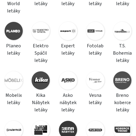
World
letáky
letáky
letáky
letáky
letáky
Planeo
Elektro
Expert
Fotolab
T.S.
letáky
Spáčil
letáky
letáky
Bohemia
letáky
letáky
Mobelix
Kika
Asko
Vesna
Breno
letáky
Nábytek
nábytek
letáky
koberce
letáky
letáky
letáky