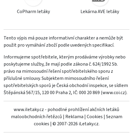
CoPharm letáky
Lekárna AVE letáky
Tento výpis má pouze informativní charakter a nemůže být
použit pro vymáhání zboží podle uvedených specifikací.
Informujeme spotřebitele, kterým prodáváme výrobky nebo
poskytujeme služby, že mají podle zákona č. 624/1992 Sb.
právo na mimosoudní řešení spotřebitelského sporu z
příslušné smlouvy. Subjektem mimosoudního řešení
spotřebitelských sporů je Česká obchodní inspekce, se sídlem
Štěpánská 567/15, 120 00 Praha 2, IČ: 000 20 869 (
www.coi.cz
).
www.iletaky.cz - pohodlné prohlížení akčních letáků
maloobchodních řetězců
|
Reklama
|
Cookies
|
Seznam
cookies
|
© 2007-2026 iLetaky.cz.