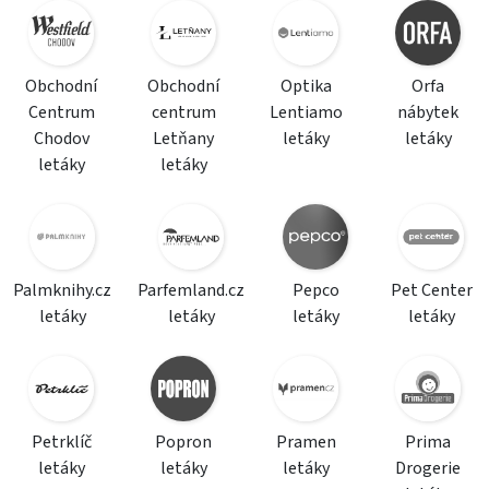
Obchodní
Obchodní
Optika
Orfa
Centrum
centrum
Lentiamo
nábytek
Chodov
Letňany
letáky
letáky
letáky
letáky
Palmknihy.cz
Parfemland.cz
Pepco
Pet Center
letáky
letáky
letáky
letáky
Petrklíč
Popron
Pramen
Prima
letáky
letáky
letáky
Drogerie