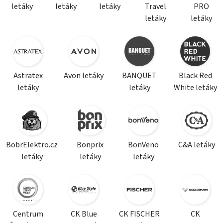
letáky
letáky
letáky
Travel
PRO
letáky
letáky
Astratex
Avon letáky
BANQUET
Black Red
letáky
letáky
White letáky
BobrElektro.cz
Bonprix
BonVeno
C&A letáky
letáky
letáky
letáky
Centrum
CK Blue
CK FISCHER
CK