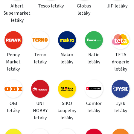
Albert
Tesco letáky
Globus
JIP letáky
Supermarket
letáky
letáky
Penny
Terno
Makro
Ratio
TETA
Market
letáky
letáky
letáky
drogerie
letáky
letáky
OBI
UNI
SIKO
Comfor
Jysk
letáky
HOBBY
koupelny
letáky
letáky
letáky
letáky