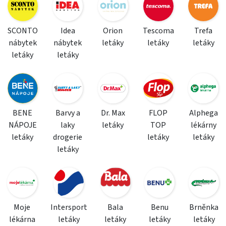
SCONTO
Idea
Orion
Tescoma
Trefa
nábytek
nábytek
letáky
letáky
letáky
letáky
letáky
BENE
Barvy a
Dr. Max
FLOP
Alphega
NÁPOJE
laky
letáky
TOP
lékárny
letáky
drogerie
letáky
letáky
letáky
Moje
Intersport
Bala
Benu
Brněnka
lékárna
letáky
letáky
letáky
letáky