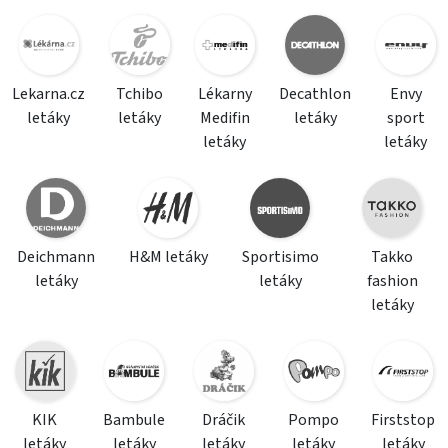
Lekarna.cz
Tchibo
Lékarny
Decathlon
Envy
letáky
letáky
Medifin
letáky
sport
letáky
letáky
Deichmann
H&M letáky
Sportisimo
Takko
letáky
letáky
fashion
letáky
KIK
Bambule
Dráčik
Pompo
Firststop
letáky
letáky
letáky
letáky
letáky