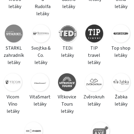
letáky
Rudolfa
letáky
letáky
letáky
STARKL
Svojtka &
TEDi
TIP
Top shop
zahradník
Co.
letáky
travel
letáky
letáky
letáky
letáky
Vicom
VitaSmart
Vítkovice
Zvěrokruh
Žabka
Víno
letáky
Tours
letáky
letáky
letáky
letáky