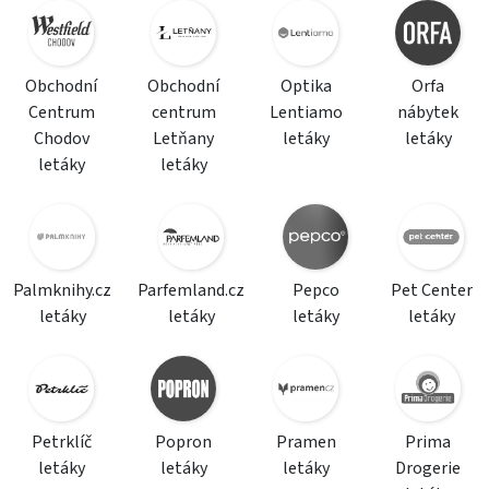
Obchodní
Obchodní
Optika
Orfa
Centrum
centrum
Lentiamo
nábytek
Chodov
Letňany
letáky
letáky
letáky
letáky
Palmknihy.cz
Parfemland.cz
Pepco
Pet Center
letáky
letáky
letáky
letáky
Petrklíč
Popron
Pramen
Prima
letáky
letáky
letáky
Drogerie