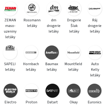
ZEMAN
Rossmann
dm
Drogerie
Ráj
maso-
letáky
drogerie
Šlak
drogerie
uzeniny
letáky
letáky
letáky
letáky
SAPELI
Hornbach
Baumax
Mountfield
Auto
letáky
letáky
letáky
letáky
Kelly
letáky
Electro
Proton
Datart
Okay
Euronics