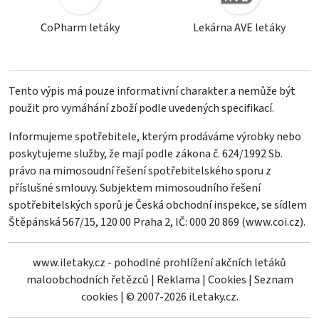
CoPharm letáky
Lekárna AVE letáky
Tento výpis má pouze informativní charakter a nemůže být
použit pro vymáhání zboží podle uvedených specifikací.
Informujeme spotřebitele, kterým prodáváme výrobky nebo
poskytujeme služby, že mají podle zákona č. 624/1992 Sb.
právo na mimosoudní řešení spotřebitelského sporu z
příslušné smlouvy. Subjektem mimosoudního řešení
spotřebitelských sporů je Česká obchodní inspekce, se sídlem
Štěpánská 567/15, 120 00 Praha 2, IČ: 000 20 869 (
www.coi.cz
).
www.iletaky.cz - pohodlné prohlížení akčních letáků
maloobchodních řetězců
|
Reklama
|
Cookies
|
Seznam
cookies
|
© 2007-2026 iLetaky.cz.