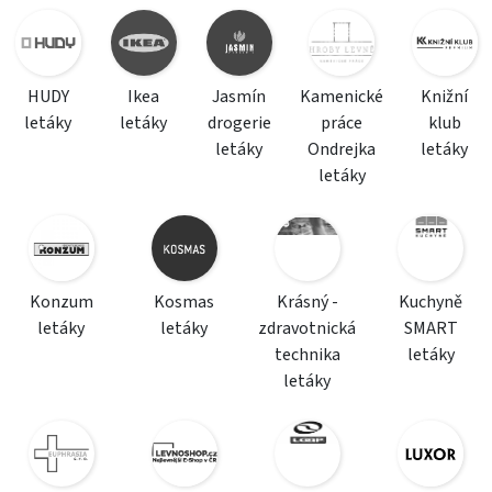
HUDY
Ikea
Jasmín
Kamenické
Knižní
letáky
letáky
drogerie
práce
klub
letáky
Ondrejka
letáky
letáky
Konzum
Kosmas
Krásný -
Kuchyně
letáky
letáky
zdravotnická
SMART
technika
letáky
letáky