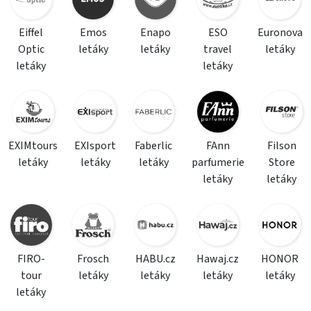
Eiffel
Emos
Enapo
ESO
Euronova
Optic
letáky
letáky
travel
letáky
letáky
letáky
EXIMtours
EXIsport
Faberlic
FAnn
Filson
letáky
letáky
letáky
parfumerie
Store
letáky
letáky
FIRO-
Frosch
HABU.cz
Hawaj.cz
HONOR
tour
letáky
letáky
letáky
letáky
letáky