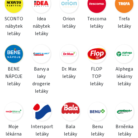
SCONTO
Idea
Orion
Tescoma
Trefa
nábytek
nábytek
letáky
letáky
letáky
letáky
letáky
BENE
Barvy a
Dr. Max
FLOP
Alphega
NÁPOJE
laky
letáky
TOP
lékárny
letáky
drogerie
letáky
letáky
letáky
Moje
Intersport
Bala
Benu
Brněnka
lékárna
letáky
letáky
letáky
letáky