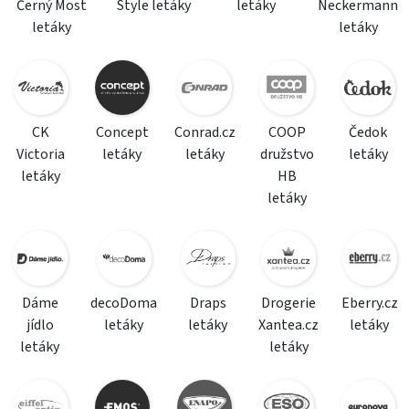
Černý Most
Style letáky
letáky
Neckermann
letáky
letáky
CK
Concept
Conrad.cz
COOP
Čedok
Victoria
letáky
letáky
družstvo
letáky
letáky
HB
letáky
Dáme
decoDoma
Draps
Drogerie
Eberry.cz
jídlo
letáky
letáky
Xantea.cz
letáky
letáky
letáky