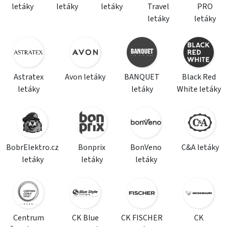
letáky
letáky
letáky
Travel
PRO
letáky
letáky
Astratex
Avon letáky
BANQUET
Black Red
letáky
letáky
White letáky
BobrElektro.cz
Bonprix
BonVeno
C&A letáky
letáky
letáky
letáky
Centrum
CK Blue
CK FISCHER
CK