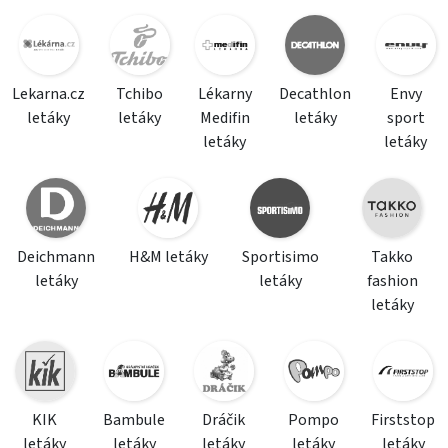
Lekarna.cz
Tchibo
Lékarny
Decathlon
Envy
letáky
letáky
Medifin
letáky
sport
letáky
letáky
Deichmann
H&M letáky
Sportisimo
Takko
letáky
letáky
fashion
letáky
KIK
Bambule
Dráčik
Pompo
Firststop
letáky
letáky
letáky
letáky
letáky