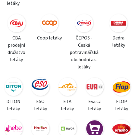
letáky
CBA
Coop letáky
ČEPOS -
Dedra
prodejní
Česká
letáky
družstvo
potravinářská
letáky
obchodní a.s.
letáky
DITON
ESO
ETA
Eva.cz
FLOP
letáky
letáky
letáky
letáky
letáky