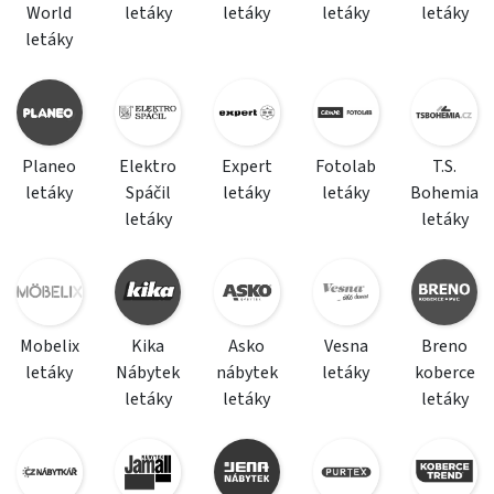
World
letáky
letáky
letáky
letáky
letáky
Planeo
Elektro
Expert
Fotolab
T.S.
letáky
Spáčil
letáky
letáky
Bohemia
letáky
letáky
Mobelix
Kika
Asko
Vesna
Breno
letáky
Nábytek
nábytek
letáky
koberce
letáky
letáky
letáky