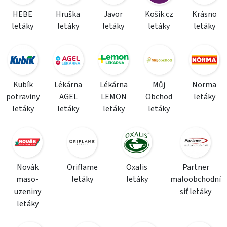
HEBE
Hruška
Javor
Košík.cz
Krásno
letáky
letáky
letáky
letáky
letáky
Kubík
Lékárna
Lékárna
Můj
Norma
potraviny
AGEL
LEMON
Obchod
letáky
letáky
letáky
letáky
letáky
Novák
Oriflame
Oxalis
Partner
maso-
letáky
letáky
maloobchodní
uzeniny
síť letáky
letáky