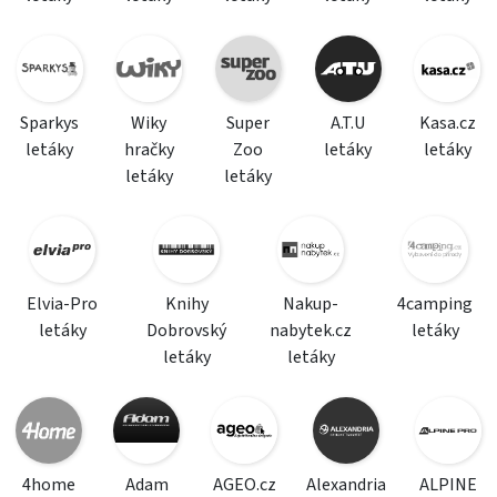
Sparkys
Wiky
Super
A.T.U
Kasa.cz
letáky
hračky
Zoo
letáky
letáky
letáky
letáky
Elvia-Pro
Knihy
Nakup-
4camping
letáky
Dobrovský
nabytek.cz
letáky
letáky
letáky
4home
Adam
AGEO.cz
Alexandria
ALPINE