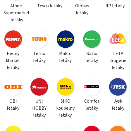
Albert
Tesco letáky
Globus
JIP letáky
Supermarket
letáky
letáky
Penny
Terno
Makro
Ratio
TETA
Market
letáky
letáky
letáky
drogerie
letáky
letáky
OBI
UNI
SIKO
Comfor
Jysk
letáky
HOBBY
koupelny
letáky
letáky
letáky
letáky