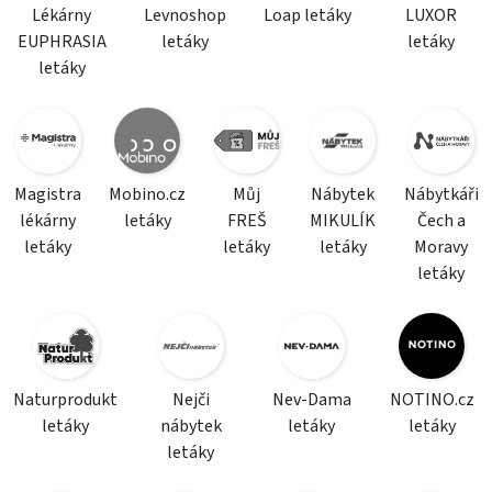
Lékárny
Levnoshop
Loap letáky
LUXOR
EUPHRASIA
letáky
letáky
letáky
Magistra
Mobino.cz
Můj
Nábytek
Nábytkáři
lékárny
letáky
FREŠ
MIKULÍK
Čech a
letáky
letáky
letáky
Moravy
letáky
Naturprodukt
Nejči
Nev-Dama
NOTINO.cz
letáky
nábytek
letáky
letáky
letáky