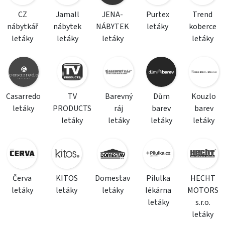
CZ
Jamall
JENA-
Purtex
Trend
nábytkář
nábytek
NÁBYTEK
letáky
koberce
letáky
letáky
letáky
letáky
Casarredo
TV
Barevný
Dům
Kouzlo
letáky
PRODUCTS
ráj
barev
barev
letáky
letáky
letáky
letáky
Červa
KITOS
Domestav
Pilulka
HECHT
letáky
letáky
letáky
lékárna
MOTORS
letáky
s.r.o.
letáky