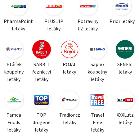
PharmaPoint
PLUS JIP
Potraviny
Prior letáky
letáky
letáky
CZ letáky
Ptáček
RABBIT
ROJAL
Sapho
SENESI
koupelny
řeznictví
letáky
koupelny
letáky
letáky
letáky
letáky
Tamda
TOP
Tradior.cz
Travel
XXXLutz
Foods
drogerie
letáky
Free
letáky
letáky
letáky
letáky