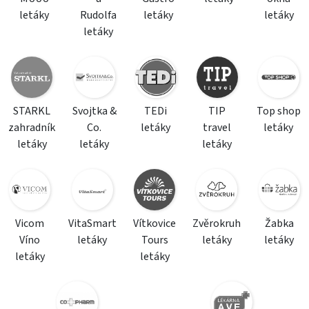
letáky
Rudolfa
letáky
letáky
letáky
STARKL
Svojtka &
TEDi
TIP
Top shop
zahradník
Co.
letáky
travel
letáky
letáky
letáky
letáky
Vicom
VitaSmart
Vítkovice
Zvěrokruh
Žabka
Víno
letáky
Tours
letáky
letáky
letáky
letáky