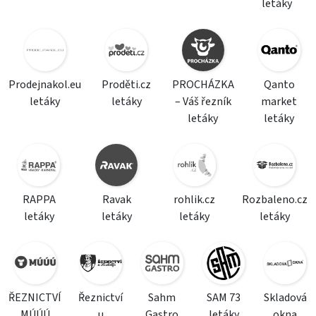
letáky
Prodejnakol.eu
Proděti.cz
PROCHÁZKA
Qanto
letáky
letáky
– Váš řezník
market
letáky
letáky
RAPPA
Ravak
rohlik.cz
Rozbaleno.cz
letáky
letáky
letáky
letáky
ŘEZNICTVÍ
Řeznictví
Sahm
SAM 73
Skladová
MÚÚÚ
u
Gastro
letáky
okna