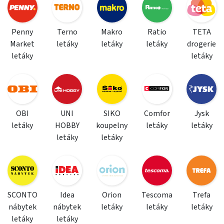
Penny
Terno
Makro
Ratio
TETA
Market
letáky
letáky
letáky
drogerie
letáky
letáky
OBI
UNI
SIKO
Comfor
Jysk
letáky
HOBBY
koupelny
letáky
letáky
letáky
letáky
SCONTO
Idea
Orion
Tescoma
Trefa
nábytek
nábytek
letáky
letáky
letáky
letáky
letáky