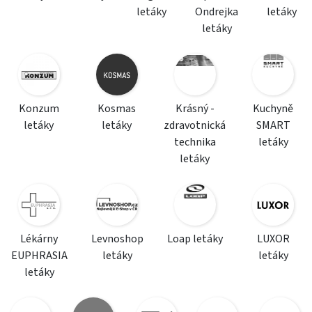
letáky
Ondrejka
letáky
letáky
Konzum
Kosmas
Krásný -
Kuchyně
letáky
letáky
zdravotnická
SMART
technika
letáky
letáky
Lékárny
Levnoshop
Loap letáky
LUXOR
EUPHRASIA
letáky
letáky
letáky