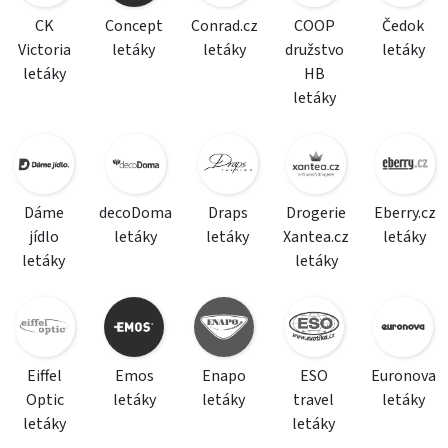
CK
Concept
Conrad.cz
COOP
Čedok
Victoria
letáky
letáky
družstvo
letáky
letáky
HB
letáky
Dáme
decoDoma
Draps
Drogerie
Eberry.cz
jídlo
letáky
letáky
Xantea.cz
letáky
letáky
letáky
Eiffel
Emos
Enapo
ESO
Euronova
Optic
letáky
letáky
travel
letáky
letáky
letáky