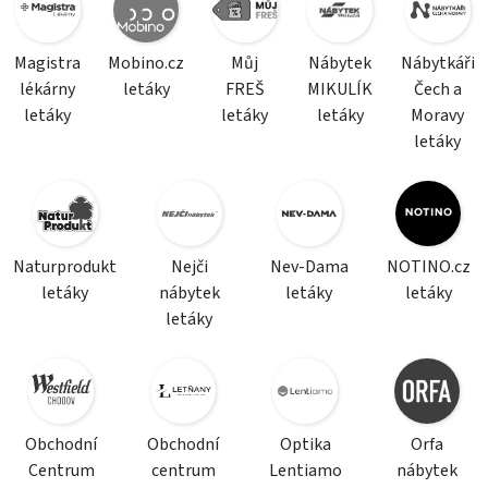
Magistra
Mobino.cz
Můj
Nábytek
Nábytkáři
lékárny
letáky
FREŠ
MIKULÍK
Čech a
letáky
letáky
letáky
Moravy
letáky
Naturprodukt
Nejči
Nev-Dama
NOTINO.cz
letáky
nábytek
letáky
letáky
letáky
Obchodní
Obchodní
Optika
Orfa
Centrum
centrum
Lentiamo
nábytek