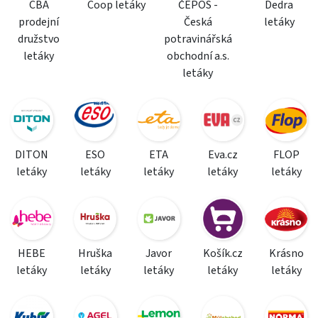
CBA
Coop letáky
ČEPOS -
Dedra
prodejní
Česká
letáky
družstvo
potravinářská
letáky
obchodní a.s.
letáky
DITON
ESO
ETA
Eva.cz
FLOP
letáky
letáky
letáky
letáky
letáky
HEBE
Hruška
Javor
Košík.cz
Krásno
letáky
letáky
letáky
letáky
letáky