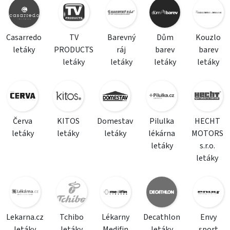
Casarredo
TV
Barevný
Dům
Kouzlo
letáky
PRODUCTS
ráj
barev
barev
letáky
letáky
letáky
letáky
Červa
KITOS
Domestav
Pilulka
HECHT
letáky
letáky
letáky
lékárna
MOTORS
letáky
s.r.o.
letáky
Lekarna.cz
Tchibo
Lékarny
Decathlon
Envy
letáky
letáky
Medifin
letáky
sport