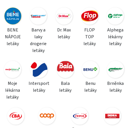
BENE
Barvy a
Dr. Max
FLOP
Alphega
NÁPOJE
laky
letáky
TOP
lékárny
letáky
drogerie
letáky
letáky
letáky
Moje
Intersport
Bala
Benu
Brněnka
lékárna
letáky
letáky
letáky
letáky
letáky