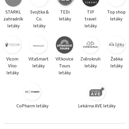
STARKL
Svojtka &
TEDi
TIP
Top shop
zahradník
Co.
letáky
travel
letáky
letáky
letáky
letáky
Vicom
VitaSmart
Vítkovice
Zvěrokruh
Žabka
Víno
letáky
Tours
letáky
letáky
letáky
letáky
CoPharm letáky
Lekárna AVE letáky