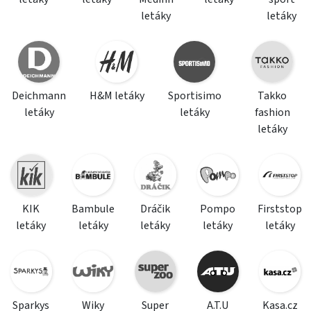
letáky
letáky
Deichmann
H&M letáky
Sportisimo
Takko
letáky
letáky
fashion
letáky
KIK
Bambule
Dráčik
Pompo
Firststop
letáky
letáky
letáky
letáky
letáky
Sparkys
Wiky
Super
A.T.U
Kasa.cz