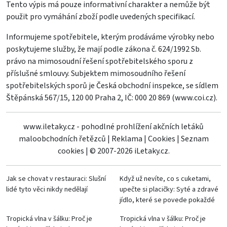
Tento výpis má pouze informativní charakter a nemůže být
použit pro vymáhání zboží podle uvedených specifikací.
Informujeme spotřebitele, kterým prodáváme výrobky nebo
poskytujeme služby, že mají podle zákona č. 624/1992 Sb.
právo na mimosoudní řešení spotřebitelského sporu z
příslušné smlouvy. Subjektem mimosoudního řešení
spotřebitelských sporů je Česká obchodní inspekce, se sídlem
Štěpánská 567/15, 120 00 Praha 2, IČ: 000 20 869 (
www.coi.cz
).
www.iletaky.cz - pohodlné prohlížení akčních letáků
maloobchodních řetězců
|
Reklama
|
Cookies
|
Seznam
cookies
|
© 2007-2026 iLetaky.cz.
Jak se chovat v restauraci: Slušní
Když už nevíte, co s cuketami,
lidé tyto věci nikdy nedělají
upečte si placičky: Syté a zdravé
jídlo, které se povede pokaždé
Tropická vlna v šálku: Proč je
Tropická vlna v šálku: Proč je