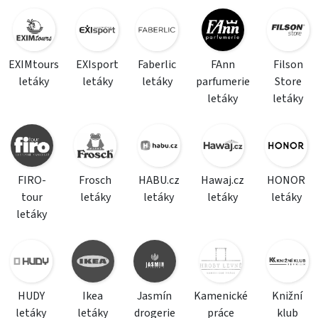
EXIMtours
EXIsport
Faberlic
FAnn
Filson
letáky
letáky
letáky
parfumerie
Store
letáky
letáky
FIRO-
Frosch
HABU.cz
Hawaj.cz
HONOR
tour
letáky
letáky
letáky
letáky
letáky
HUDY
Ikea
Jasmín
Kamenické
Knižní
letáky
letáky
drogerie
práce
klub