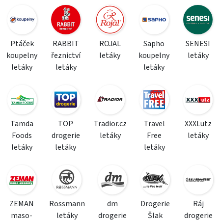
Ptáček
RABBIT
ROJAL
Sapho
SENESI
koupelny
řeznictví
letáky
koupelny
letáky
letáky
letáky
letáky
Tamda
TOP
Tradior.cz
Travel
XXXLutz
Foods
drogerie
letáky
Free
letáky
letáky
letáky
letáky
ZEMAN
Rossmann
dm
Drogerie
Ráj
maso-
letáky
drogerie
Šlak
drogerie