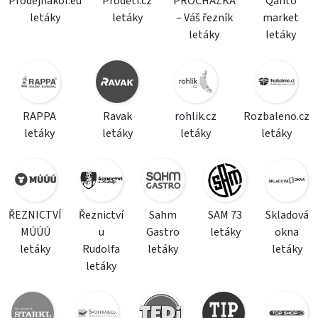
Prodejnakol.eu
Proděti.cz
PROCHÁZKA
Qanto
letáky
letáky
– Váš řezník
market
letáky
letáky
RAPPA
Ravak
rohlik.cz
Rozbaleno.cz
letáky
letáky
letáky
letáky
ŘEZNICTVÍ
Řeznictví
Sahm
SAM 73
Skladová
MÚÚÚ
u
Gastro
letáky
okna
letáky
Rudolfa
letáky
letáky
letáky