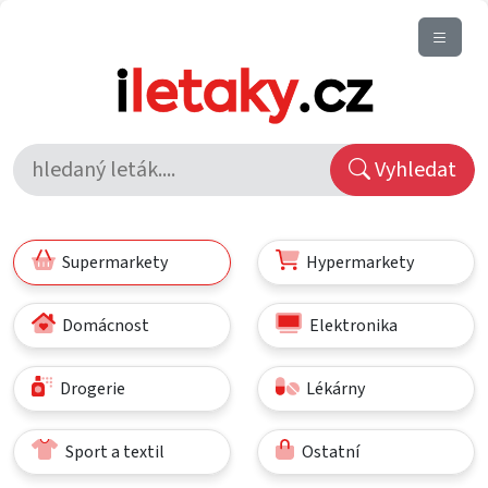
Vyhledat
Supermarkety
Hypermarkety
Domácnost
Elektronika
Drogerie
Lékárny
Sport a textil
Ostatní