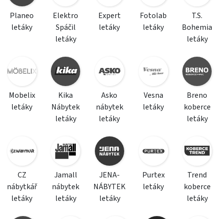
Planeo
Elektro
Expert
Fotolab
T.S.
letáky
Spáčil
letáky
letáky
Bohemia
letáky
letáky
Mobelix
Kika
Asko
Vesna
Breno
letáky
Nábytek
nábytek
letáky
koberce
letáky
letáky
letáky
CZ
Jamall
JENA-
Purtex
Trend
nábytkář
nábytek
NÁBYTEK
letáky
koberce
letáky
letáky
letáky
letáky