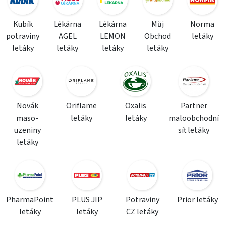
Kubík
Lékárna
Lékárna
Můj
Norma
potraviny
AGEL
LEMON
Obchod
letáky
letáky
letáky
letáky
letáky
Novák
Oriflame
Oxalis
Partner
maso-
letáky
letáky
maloobchodní
uzeniny
síť letáky
letáky
PharmaPoint
PLUS JIP
Potraviny
Prior letáky
letáky
letáky
CZ letáky