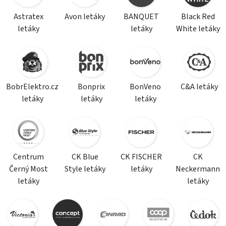
Astratex
Avon letáky
BANQUET
Black Red
letáky
letáky
White letáky
BobrElektro.cz
Bonprix
BonVeno
C&A letáky
letáky
letáky
letáky
Centrum
CK Blue
CK FISCHER
CK
Černý Most
Style letáky
letáky
Neckermann
letáky
letáky