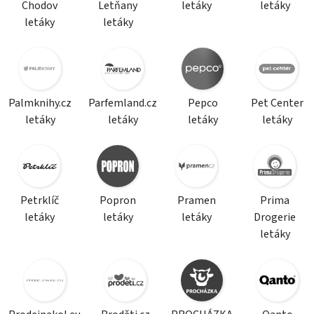
Chodov
Letňany
letáky
letáky
letáky
letáky
Palmknihy.cz
Parfemland.cz
Pepco
Pet Center
letáky
letáky
letáky
letáky
Petrklíč
Popron
Pramen
Prima
letáky
letáky
letáky
Drogerie
letáky