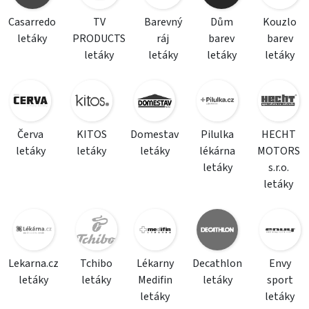
Casarredo
TV
Barevný
Dům
Kouzlo
letáky
PRODUCTS
ráj
barev
barev
letáky
letáky
letáky
letáky
Červa
KITOS
Domestav
Pilulka
HECHT
letáky
letáky
letáky
lékárna
MOTORS
letáky
s.r.o.
letáky
Lekarna.cz
Tchibo
Lékarny
Decathlon
Envy
letáky
letáky
Medifin
letáky
sport
letáky
letáky