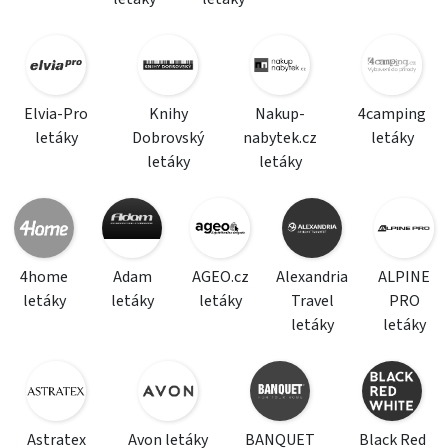
Elvia-Pro
Knihy
Nakup-
4camping
letáky
Dobrovský
nabytek.cz
letáky
letáky
letáky
4home
Adam
AGEO.cz
Alexandria
ALPINE
letáky
letáky
letáky
Travel
PRO
letáky
letáky
Astratex
Avon letáky
BANQUET
Black Red