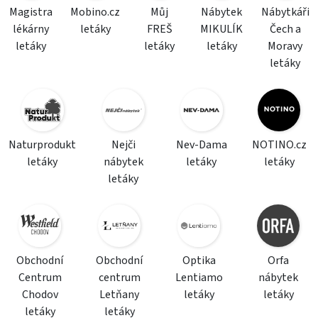
Magistra
Mobino.cz
Můj
Nábytek
Nábytkáři
lékárny
letáky
FREŠ
MIKULÍK
Čech a
letáky
letáky
letáky
Moravy
letáky
Naturprodukt
Nejči
Nev-Dama
NOTINO.cz
letáky
nábytek
letáky
letáky
letáky
Obchodní
Obchodní
Optika
Orfa
Centrum
centrum
Lentiamo
nábytek
Chodov
Letňany
letáky
letáky
letáky
letáky