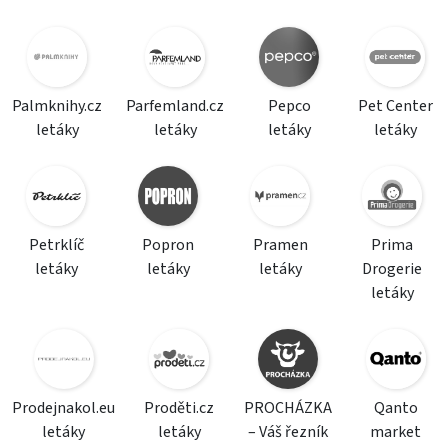
Palmknihy.cz
Parfemland.cz
Pepco
Pet Center
letáky
letáky
letáky
letáky
Petrklíč
Popron
Pramen
Prima
letáky
letáky
letáky
Drogerie
letáky
Prodejnakol.eu
Proděti.cz
PROCHÁZKA
Qanto
letáky
letáky
– Váš řezník
market