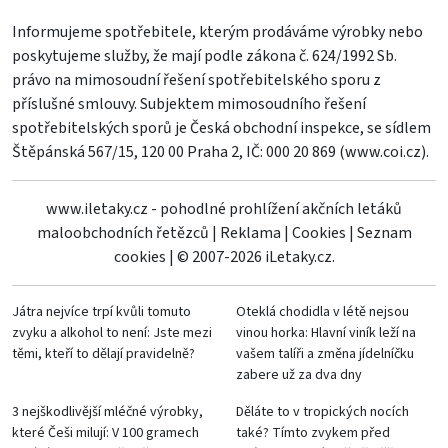
Informujeme spotřebitele, kterým prodáváme výrobky nebo
poskytujeme služby, že mají podle zákona č. 624/1992 Sb.
právo na mimosoudní řešení spotřebitelského sporu z
příslušné smlouvy. Subjektem mimosoudního řešení
spotřebitelských sporů je Česká obchodní inspekce, se sídlem
Štěpánská 567/15, 120 00 Praha 2, IČ: 000 20 869 (
www.coi.cz
).
www.iletaky.cz - pohodlné prohlížení akčních letáků
maloobchodních řetězců
|
Reklama
|
Cookies
|
Seznam
cookies
|
© 2007-2026 iLetaky.cz.
Játra nejvíce trpí kvůli tomuto
Oteklá chodidla v létě nejsou
zvyku a alkohol to není: Jste mezi
vinou horka: Hlavní viník leží na
těmi, kteří to dělají pravidelně?
vašem talíři a změna jídelníčku
zabere už za dva dny
3 nejškodlivější mléčné výrobky,
Děláte to v tropických nocích
které Češi milují: V 100 gramech
také? Tímto zvykem před