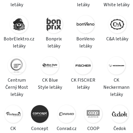
letáky
letáky
White letáky
BobrElektro.cz
Bonprix
BonVeno
C&A letáky
letáky
letáky
letáky
Centrum
CK Blue
CK FISCHER
CK
Černý Most
Style letáky
letáky
Neckermann
letáky
letáky
CK
Concept
Conrad.cz
COOP
Čedok