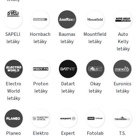
SAPELI
Hornbach
Baumax
Mountfield
Auto
letáky
letáky
letáky
letáky
Kelly
letáky
Electro
Proton
Datart
Okay
Euronics
World
letáky
letáky
letáky
letáky
letáky
Planeo
Elektro
Expert
Fotolab
T.S.