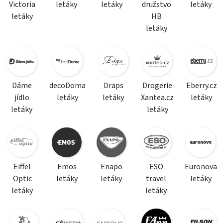
Victoria
letáky
letáky
družstvo
letáky
letáky
HB
letáky
Dáme
decoDoma
Draps
Drogerie
Eberry.cz
jídlo
letáky
letáky
Xantea.cz
letáky
letáky
letáky
Eiffel
Emos
Enapo
ESO
Euronova
Optic
letáky
letáky
travel
letáky
letáky
letáky