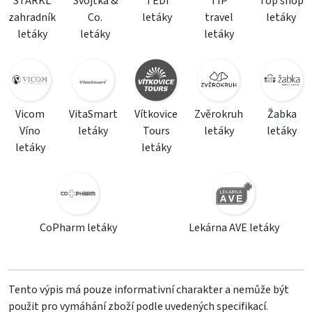
STARKL
Svojtka &
TEDi
TIP
Top shop
zahradník
Co.
letáky
travel
letáky
letáky
letáky
letáky
Vicom
VitaSmart
Vítkovice
Zvěrokruh
Žabka
Víno
letáky
Tours
letáky
letáky
letáky
letáky
CoPharm letáky
Lekárna AVE letáky
Tento výpis má pouze informativní charakter a nemůže být
použit pro vymáhání zboží podle uvedených specifikací.