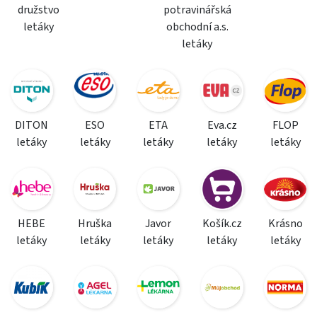
družstvo
potravinářská
letáky
obchodní a.s.
letáky
DITON
ESO
ETA
Eva.cz
FLOP
letáky
letáky
letáky
letáky
letáky
HEBE
Hruška
Javor
Košík.cz
Krásno
letáky
letáky
letáky
letáky
letáky