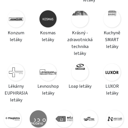
letáky
Konzum
Kosmas
Krásný -
Kuchyně
letáky
letáky
zdravotnická
SMART
technika
letáky
letáky
Lékárny
Levnoshop
Loap letáky
LUXOR
EUPHRASIA
letáky
letáky
letáky