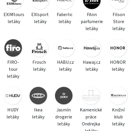
EXIMtours
EXIsport
Faberlic
FAnn
Filson
letáky
letáky
letáky
parfumerie
Store
letáky
letáky
FIRO-
Frosch
HABU.cz
Hawaj.cz
HONOR
tour
letáky
letáky
letáky
letáky
letáky
HUDY
Ikea
Jasmín
Kamenické
Knižní
letáky
letáky
drogerie
práce
klub
letáky
Ondrejka
letáky