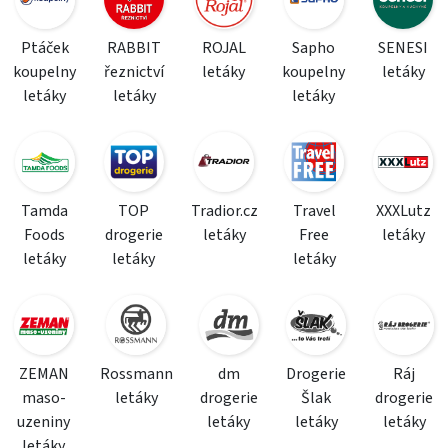
Ptáček
RABBIT
ROJAL
Sapho
SENESI
koupelny
řeznictví
letáky
koupelny
letáky
letáky
letáky
letáky
Tamda
TOP
Tradior.cz
Travel
XXXLutz
Foods
drogerie
letáky
Free
letáky
letáky
letáky
letáky
ZEMAN
Rossmann
dm
Drogerie
Ráj
maso-
letáky
drogerie
Šlak
drogerie
uzeniny
letáky
letáky
letáky
letáky