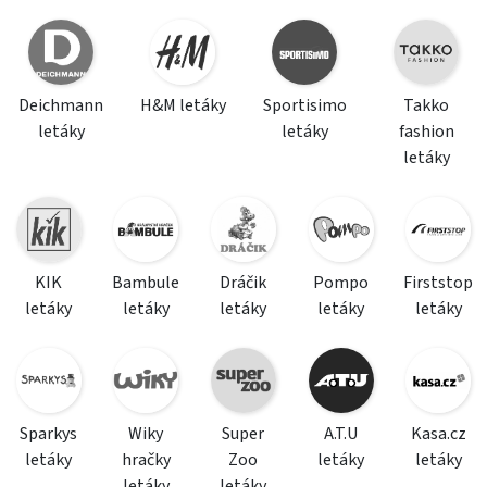
Deichmann
H&M letáky
Sportisimo
Takko
letáky
letáky
fashion
letáky
KIK
Bambule
Dráčik
Pompo
Firststop
letáky
letáky
letáky
letáky
letáky
Sparkys
Wiky
Super
A.T.U
Kasa.cz
letáky
hračky
Zoo
letáky
letáky
letáky
letáky