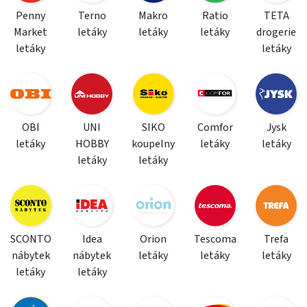
Penny
Terno
Makro
Ratio
TETA
Market
letáky
letáky
letáky
drogerie
letáky
letáky
OBI
UNI
SIKO
Comfor
Jysk
letáky
HOBBY
koupelny
letáky
letáky
letáky
letáky
SCONTO
Idea
Orion
Tescoma
Trefa
nábytek
nábytek
letáky
letáky
letáky
letáky
letáky