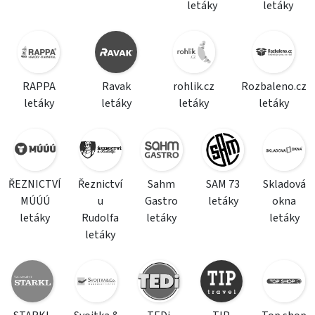
letáky
letáky
RAPPA
Ravak
rohlik.cz
Rozbaleno.cz
letáky
letáky
letáky
letáky
ŘEZNICTVÍ
Řeznictví
Sahm
SAM 73
Skladová
MÚÚÚ
u
Gastro
letáky
okna
letáky
Rudolfa
letáky
letáky
letáky