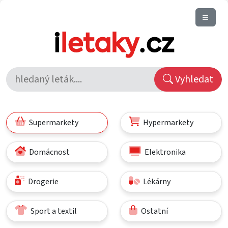
Vyhledat
Supermarkety
Hypermarkety
Domácnost
Elektronika
Drogerie
Lékárny
Sport a textil
Ostatní