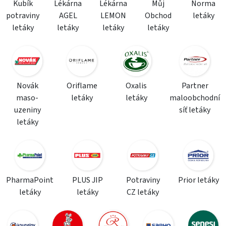
Kubík
Lékárna
Lékárna
Můj
Norma
potraviny
AGEL
LEMON
Obchod
letáky
letáky
letáky
letáky
letáky
Novák
Oriflame
Oxalis
Partner
maso-
letáky
letáky
maloobchodní
uzeniny
síť letáky
letáky
PharmaPoint
PLUS JIP
Potraviny
Prior letáky
letáky
letáky
CZ letáky