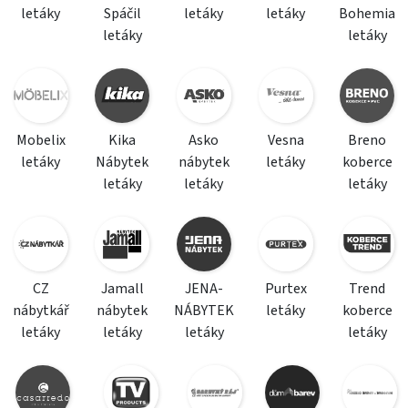
letáky
Spáčil
letáky
letáky
Bohemia
letáky
letáky
Mobelix
Kika
Asko
Vesna
Breno
letáky
Nábytek
nábytek
letáky
koberce
letáky
letáky
letáky
CZ
Jamall
JENA-
Purtex
Trend
nábytkář
nábytek
NÁBYTEK
letáky
koberce
letáky
letáky
letáky
letáky