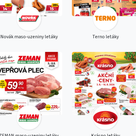
Novák maso-uzeniny letáky
Terno letáky
ZEMAN maso-uzeniny letáky
Krásno letáky