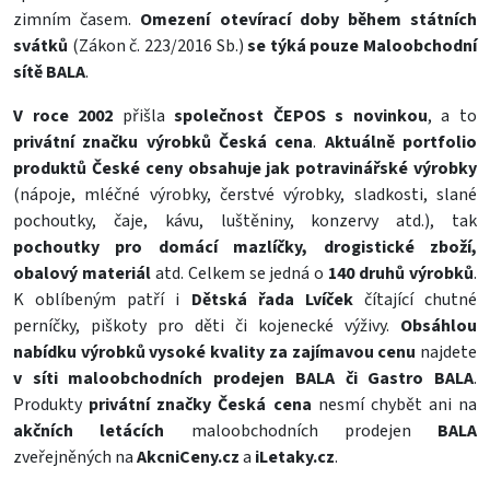
zimním časem.
Omezení otevírací doby během státních
svátků
(Zákon č. 223/2016 Sb.)
se týká pouze
Maloobchodní
sítě BALA
.
V roce 2002
přišla
společnost ČEPOS s novinkou
, a to
privátní značku výrobků Česká cena
.
Aktuálně portfolio
produktů České ceny obsahuje jak potravinářské výrobky
(nápoje, mléčné výrobky, čerstvé výrobky, sladkosti, slané
pochoutky, čaje, kávu, luštěniny, konzervy atd.), tak
pochoutky pro domácí mazlíčky, drogistické zboží,
obalový materiál
atd. Celkem se jedná o
140 druhů výrobků
.
K oblíbeným patří i
Dětská řada Lvíček
čítající chutné
perníčky, piškoty pro děti či kojenecké výživy.
Obsáhlou
nabídku výrobků vysoké kvality za zajímavou cenu
najdete
v síti maloobchodních prodejen BALA či Gastro BALA
.
Produkty
privátní značky Česká cena
nesmí chybět ani na
akčních letácích
maloobchodních prodejen
BALA
zveřejněných na
AkcniCeny.cz
a
iLetaky.cz
.