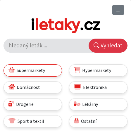
Vyhledat
Supermarkety
Hypermarkety
Domácnost
Elektronika
Drogerie
Lékárny
Sport a textil
Ostatní