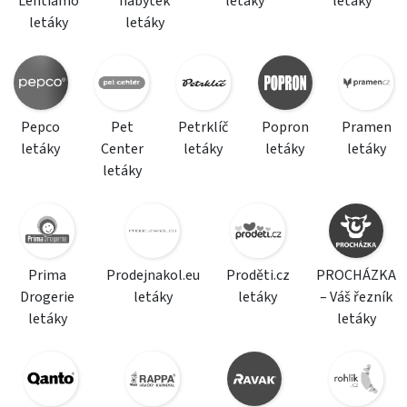
Lentiamo
nábytek
letáky
letáky
letáky
letáky
Pepco
Pet
Petrklíč
Popron
Pramen
letáky
Center
letáky
letáky
letáky
letáky
Prima
Prodejnakol.eu
Proděti.cz
PROCHÁZKA
Drogerie
letáky
letáky
– Váš řezník
letáky
letáky