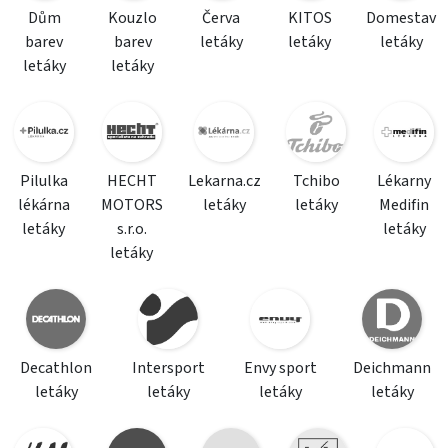
Dům
Kouzlo
Červa
KITOS
Domestav
barev
barev
letáky
letáky
letáky
letáky
letáky
Pilulka
HECHT
Lekarna.cz
Tchibo
Lékarny
lékárna
MOTORS
letáky
letáky
Medifin
letáky
s.r.o.
letáky
letáky
Decathlon
Intersport
Envy sport
Deichmann
letáky
letáky
letáky
letáky