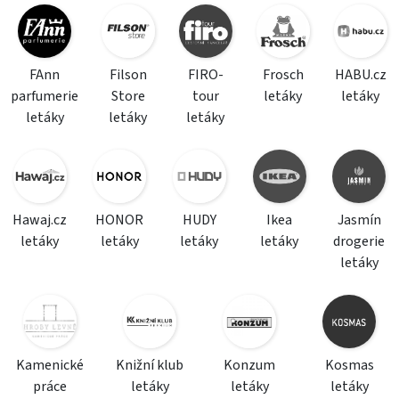
FAnn
Filson
FIRO-
Frosch
HABU.cz
parfumerie
Store
tour
letáky
letáky
letáky
letáky
letáky
Hawaj.cz
HONOR
HUDY
Ikea
Jasmín
letáky
letáky
letáky
letáky
drogerie
letáky
Kamenické
Knižní klub
Konzum
Kosmas
práce
letáky
letáky
letáky