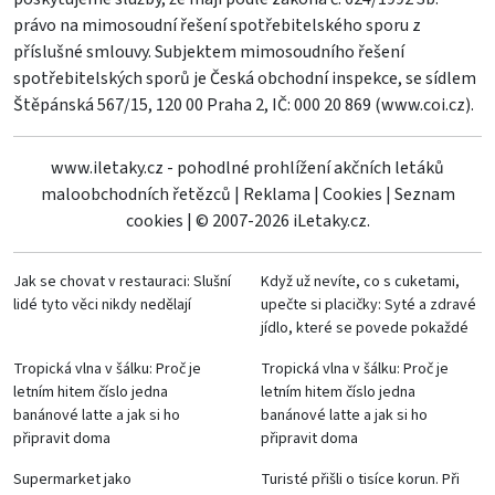
právo na mimosoudní řešení spotřebitelského sporu z
příslušné smlouvy. Subjektem mimosoudního řešení
spotřebitelských sporů je Česká obchodní inspekce, se sídlem
Štěpánská 567/15, 120 00 Praha 2, IČ: 000 20 869 (
www.coi.cz
).
www.iletaky.cz - pohodlné prohlížení akčních letáků
maloobchodních řetězců
|
Reklama
|
Cookies
|
Seznam
cookies
|
© 2007-2026 iLetaky.cz.
Jak se chovat v restauraci: Slušní
Když už nevíte, co s cuketami,
lidé tyto věci nikdy nedělají
upečte si placičky: Syté a zdravé
jídlo, které se povede pokaždé
Tropická vlna v šálku: Proč je
Tropická vlna v šálku: Proč je
letním hitem číslo jedna
letním hitem číslo jedna
banánové latte a jak si ho
banánové latte a jak si ho
připravit doma
připravit doma
Supermarket jako
Turisté přišli o tisíce korun. Při