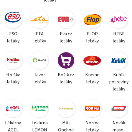
letáky
ESO
ETA
Eva.cz
FLOP
HEBE
letáky
letáky
letáky
letáky
letáky
Hruška
Javor
Košík.cz
Krásno
Kubík
letáky
letáky
letáky
letáky
potraviny
letáky
Lékárna
Lékárna
Můj
Norma
Novák
AGEL
LEMON
Obchod
letáky
maso-