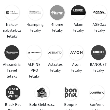
Nakup-
4camping
4home
Adam
AGEO.cz
nabytek.cz
letáky
letáky
letáky
letáky
letáky
Alexandria
ALPINE
Astratex
Avon
BANQUET
Travel
PRO
letáky
letáky
letáky
letáky
letáky
Black Red
BobrElektro.cz
Bonprix
BonVeno