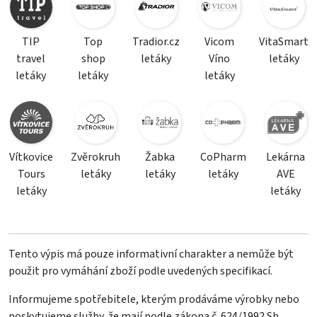
TIP
Top
Tradior.cz
Vicom
VitaSmart
travel
shop
letáky
Víno
letáky
letáky
letáky
letáky
Vítkovice
Zvěrokruh
Žabka
CoPharm
Lekárna
Tours
letáky
letáky
letáky
AVE
letáky
letáky
Tento výpis má pouze informativní charakter a nemůže být
použit pro vymáhání zboží podle uvedených specifikací.
Informujeme spotřebitele, kterým prodáváme výrobky nebo
poskytujeme služby, že mají podle zákona č. 624/1992 Sb.