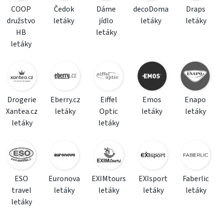
COOP
Čedok
Dáme
decoDoma
Draps
družstvo
letáky
jídlo
letáky
letáky
HB
letáky
letáky
Drogerie
Eberry.cz
Eiffel
Emos
Enapo
Xantea.cz
letáky
Optic
letáky
letáky
letáky
letáky
ESO
Euronova
EXIMtours
EXIsport
Faberlic
travel
letáky
letáky
letáky
letáky
letáky