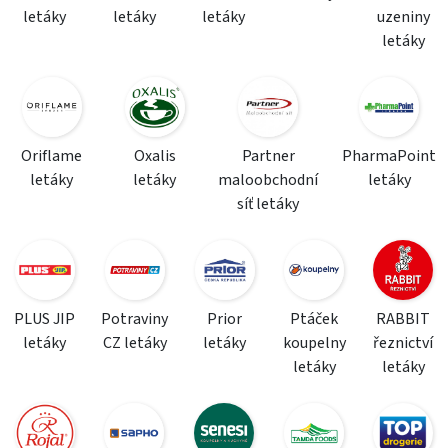
letáky
letáky
letáky
uzeniny
letáky
Oriflame
Oxalis
Partner
PharmaPoint
letáky
letáky
maloobchodní
letáky
síť letáky
PLUS JIP
Potraviny
Prior
Ptáček
RABBIT
letáky
CZ letáky
letáky
koupelny
řeznictví
letáky
letáky