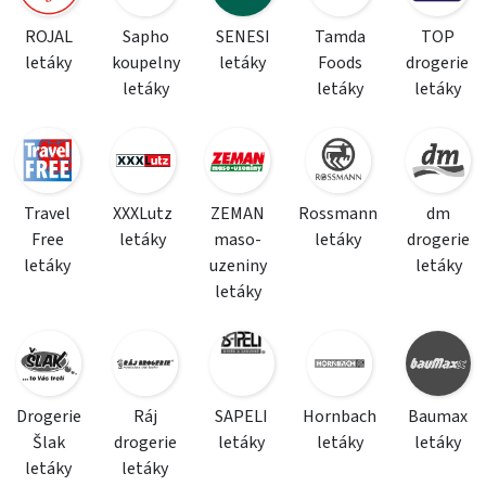
ROJAL
Sapho
SENESI
Tamda
TOP
letáky
koupelny
letáky
Foods
drogerie
letáky
letáky
letáky
Travel
XXXLutz
ZEMAN
Rossmann
dm
Free
letáky
maso-
letáky
drogerie
letáky
uzeniny
letáky
letáky
Drogerie
Ráj
SAPELI
Hornbach
Baumax
Šlak
drogerie
letáky
letáky
letáky
letáky
letáky