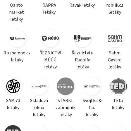
Qanto
RAPPA
Ravak letáky
rohlik.cz
market
letáky
letáky
letáky
Rozbaleno.cz
ŘEZNICTVÍ
Řeznictví u
Sahm
letáky
MÚÚÚ
Rudolfa
Gastro
letáky
letáky
letáky
SAM 73
Skladová
STARKL
Svojtka &
TEDi
letáky
okna
zahradník
Co.
letáky
letáky
letáky
letáky