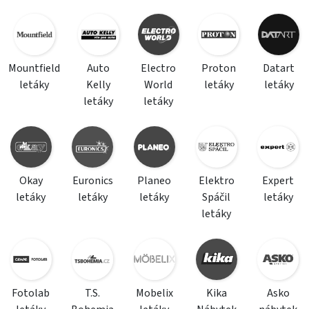
Mountfield
Auto
Electro
Proton
Datart
letáky
Kelly
World
letáky
letáky
letáky
letáky
Okay
Euronics
Planeo
Elektro
Expert
letáky
letáky
letáky
Spáčil
letáky
letáky
Fotolab
T.S.
Mobelix
Kika
Asko