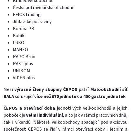
Brabec velkoobchod
Česká potravinářská obchodní
EFIOS trading
Jihlavské potraviny
Koruna PB
Kubík
LUKO
MANEO
RAPO Brno
RAST plus
UNIKOM
VIDEN plus
Mezi
výrazné členy skupiny ČEPOS
patří
Maloobchodní síť
BALA
sdružující
více než 670 jednotek a 450 gastro jednotek
.
ČEPOS a otevírací doba
jednotlivých velkoobchodů a jejich
poboček je
velmi individuální
, a to jak v rámci pracovních dnů,
tak i víkendů. Některé velkoobchody spadající pod akciovou
společnost ČEPOS se řídí v rámci otevírací doby i letním a