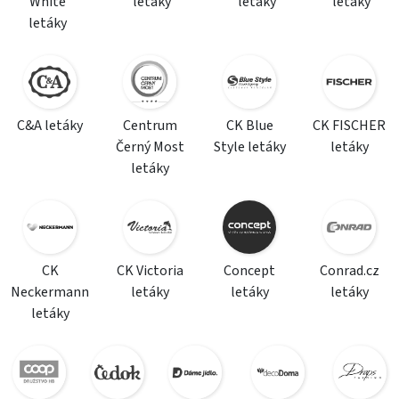
White
letáky
letáky
letáky
letáky
C&A letáky
Centrum
CK Blue
CK FISCHER
Černý Most
Style letáky
letáky
letáky
CK
CK Victoria
Concept
Conrad.cz
Neckermann
letáky
letáky
letáky
letáky