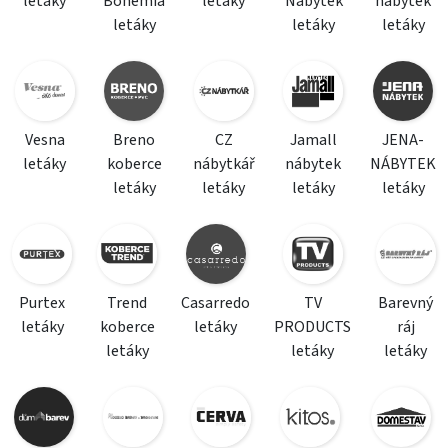
letáky
Bohemia
letáky
Nábytek
nábytek
letáky
letáky
letáky
Vesna
Breno
CZ
Jamall
JENA-
letáky
koberce
nábytkář
nábytek
NÁBYTEK
letáky
letáky
letáky
letáky
Purtex
Trend
Casarredo
TV
Barevný
letáky
koberce
letáky
PRODUCTS
ráj
letáky
letáky
letáky