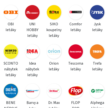
OBI
UNI
SIKO
Comfor
Jysk
letáky
HOBBY
koupelny
letáky
letáky
letáky
letáky
SCONTO
Idea
Orion
Tescoma
Trefa
nábytek
nábytek
letáky
letáky
letáky
letáky
letáky
BENE
Barvy a
Dr. Max
FLOP
Alphega