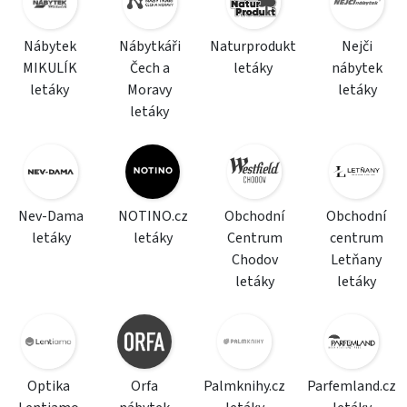
Nábytek
Nábytkáři
Naturprodukt
Nejči
MIKULÍK
Čech a
letáky
nábytek
letáky
Moravy
letáky
letáky
Nev-Dama
NOTINO.cz
Obchodní
Obchodní
letáky
letáky
Centrum
centrum
Chodov
Letňany
letáky
letáky
Optika
Orfa
Palmknihy.cz
Parfemland.cz