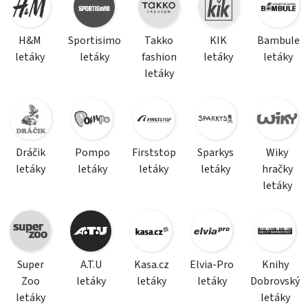
H&M
Sportisimo
Takko
KIK
Bambule
letáky
letáky
fashion
letáky
letáky
letáky
Dráčik
Pompo
Firststop
Sparkys
Wiky
letáky
letáky
letáky
letáky
hračky
letáky
Super
A.T.U
Kasa.cz
Elvia-Pro
Knihy
Zoo
letáky
letáky
letáky
Dobrovský
letáky
letáky