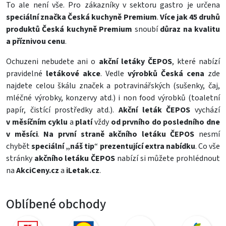
To ale není vše. Pro zákazníky v sektoru gastro je určena
speciální značka Česká kuchyně Premium
.
Více jak 45 druhů
produktů Česká kuchyně Premium
snoubí
důraz na kvalitu
a příznivou cenu
.
Ochuzeni nebudete ani o
akční letáky ČEPOS
, které nabízí
pravidelné
letákové akce
. Vedle
výrobků Česká cena
zde
najdete celou škálu značek a potravinářských (
sušenky
,
čaj
,
mléčné výrobky
,
konzervy
atd.) i non food výrobků (
toaletní
papír
,
čistící prostředky
atd.).
Akční leták ČEPOS
vychází
v měsíčním cyklu
a
platí
vždy
od prvního do posledního dne
v měsíci
.
Na první straně akčního letáku ČEPOS
nesmí
chybět
speciální „náš tip
“
prezentující extra nabídku
. Co vše
stránky
akčního letáku ČEPOS
nabízí si můžete prohlédnout
na
AkciCeny.cz
a
iLetak.cz
.
Oblíbené obchody