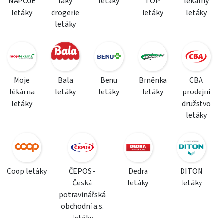
NÁPOJE
laky
letáky
TOP
lékárny
letáky
drogerie
letáky
letáky
letáky
Moje
Bala
Benu
Brněnka
CBA
lékárna
letáky
letáky
letáky
prodejní
letáky
družstvo
letáky
Coop letáky
ČEPOS -
Dedra
DITON
Česká
letáky
letáky
potravinářská
obchodní a.s.