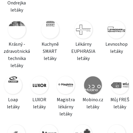
Ondrejka
letáky
Krásný -
Kuchyně
Lékárny
Levnoshop
zdravotnická
SMART
EUPHRASIA
letáky
technika
letáky
letáky
letáky
Loap
LUXOR
Magistra
Mobino.cz
Můj FREŠ
letáky
letáky
lékárny
letáky
letáky
letáky