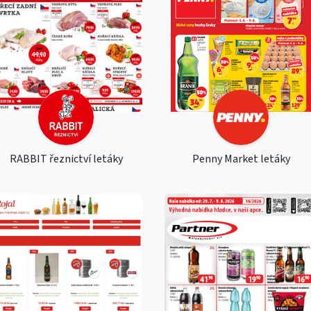
RABBIT řeznictví letáky
Penny Market letáky