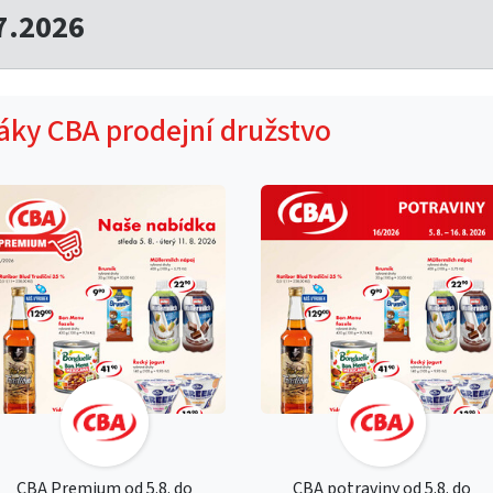
7.2026
táky CBA prodejní družstvo
CBA Premium od 5.8. do
CBA potraviny od 5.8. do