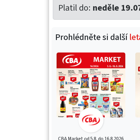
Platil do:
neděle 19.0
Prohlédněte si další
le
CBA Market od 5.8. do 16.8.2026