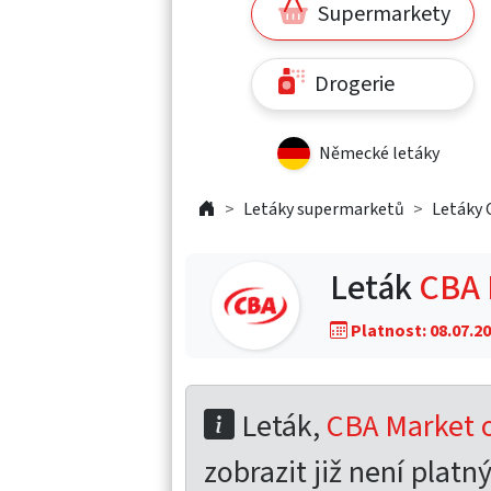
Supermarkety
Drogerie
Německé letáky
Letáky supermarketů
Letáky 
Leták
CBA 
Platnost: 08.07.20
Leták,
CBA Market o
zobrazit již není platný