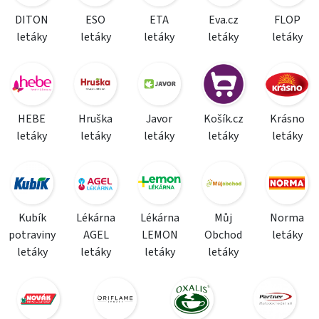
DITON
ESO
ETA
Eva.cz
FLOP
letáky
letáky
letáky
letáky
letáky
HEBE
Hruška
Javor
Košík.cz
Krásno
letáky
letáky
letáky
letáky
letáky
Kubík
Lékárna
Lékárna
Můj
Norma
potraviny
AGEL
LEMON
Obchod
letáky
letáky
letáky
letáky
letáky