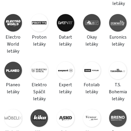
letáky
Electro
Proton
Datart
Okay
Euronics
World
letáky
letáky
letáky
letáky
letáky
Planeo
Elektro
Expert
Fotolab
T.S.
letáky
Spáčil
letáky
letáky
Bohemia
letáky
letáky