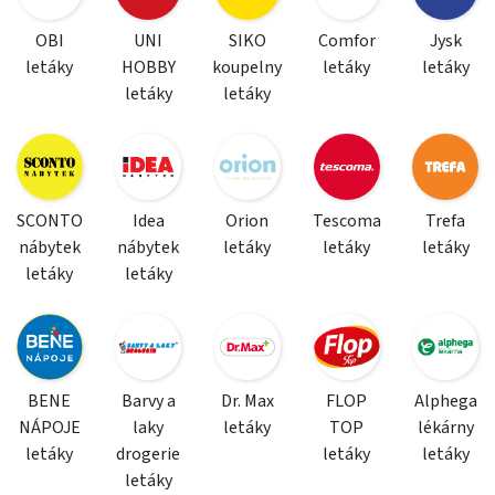
OBI
UNI
SIKO
Comfor
Jysk
letáky
HOBBY
koupelny
letáky
letáky
letáky
letáky
SCONTO
Idea
Orion
Tescoma
Trefa
nábytek
nábytek
letáky
letáky
letáky
letáky
letáky
BENE
Barvy a
Dr. Max
FLOP
Alphega
NÁPOJE
laky
letáky
TOP
lékárny
letáky
drogerie
letáky
letáky
letáky