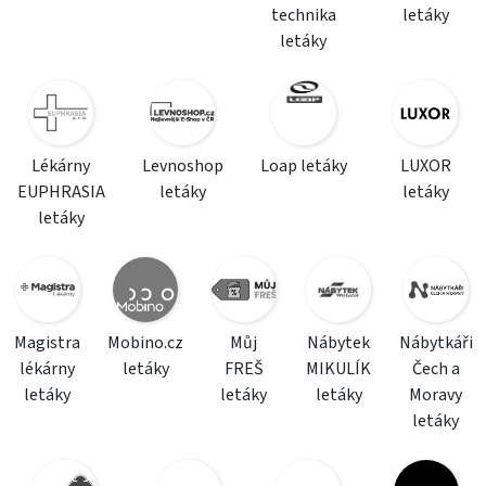
technika
letáky
letáky
Lékárny
Levnoshop
Loap letáky
LUXOR
EUPHRASIA
letáky
letáky
letáky
Magistra
Mobino.cz
Můj
Nábytek
Nábytkáři
lékárny
letáky
FREŠ
MIKULÍK
Čech a
letáky
letáky
letáky
Moravy
letáky