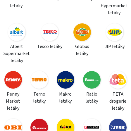
letáky
Hypermarket
letáky
Albert
Tesco letáky
Globus
JIP letáky
Supermarket
letáky
letáky
Penny
Terno
Makro
Ratio
TETA
Market
letáky
letáky
letáky
drogerie
letáky
letáky