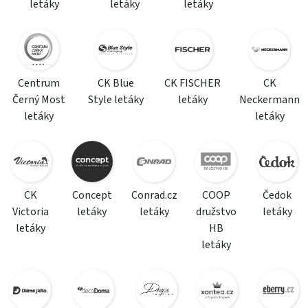
letáky
letáky
letáky
Centrum
CK Blue
CK FISCHER
CK
Černý Most
Style letáky
letáky
Neckermann
letáky
letáky
CK
Concept
Conrad.cz
COOP
Čedok
Victoria
letáky
letáky
družstvo
letáky
letáky
HB
letáky