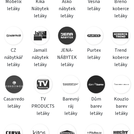
Mobelix
Kika
Asko
Vesna
Breno
letáky
Nábytek
nábytek
letáky
koberce
letáky
letáky
letáky
CZ
Jamall
JENA-
Purtex
Trend
nábytkář
nábytek
NÁBYTEK
letáky
koberce
letáky
letáky
letáky
letáky
Casarredo
TV
Barevný
Dům
Kouzlo
letáky
PRODUCTS
ráj
barev
barev
letáky
letáky
letáky
letáky