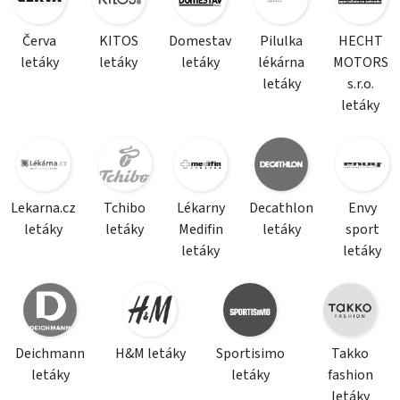
Červa
KITOS
Domestav
Pilulka
HECHT
letáky
letáky
letáky
lékárna
MOTORS
letáky
s.r.o.
letáky
Lekarna.cz
Tchibo
Lékarny
Decathlon
Envy
letáky
letáky
Medifin
letáky
sport
letáky
letáky
Deichmann
H&M letáky
Sportisimo
Takko
letáky
letáky
fashion
letáky