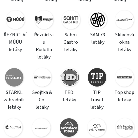
ŘEZNICTVÍ
Řeznictví
Sahm
SAM 73
Skladová
MÚÚÚ
u
Gastro
letáky
okna
letáky
Rudolfa
letáky
letáky
letáky
STARKL
Svojtka &
TEDi
TIP
Top shop
zahradník
Co.
letáky
travel
letáky
letáky
letáky
letáky