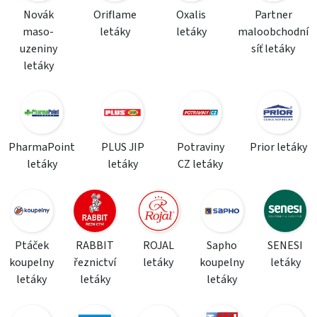
Novák
Oriflame
Oxalis
Partner
maso-
letáky
letáky
maloobchodní
uzeniny
síť letáky
letáky
PharmaPoint
PLUS JIP
Potraviny
Prior letáky
letáky
letáky
CZ letáky
Ptáček
RABBIT
ROJAL
Sapho
SENESI
koupelny
řeznictví
letáky
koupelny
letáky
letáky
letáky
letáky