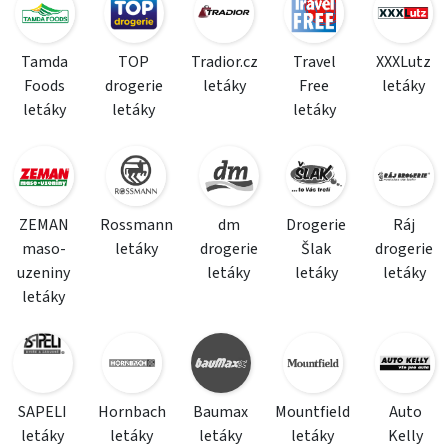
Tamda
TOP
Tradior.cz
Travel
XXXLutz
Foods
drogerie
letáky
Free
letáky
letáky
letáky
letáky
ZEMAN
Rossmann
dm
Drogerie
Ráj
maso-
letáky
drogerie
Šlak
drogerie
uzeniny
letáky
letáky
letáky
letáky
SAPELI
Hornbach
Baumax
Mountfield
Auto
letáky
letáky
letáky
letáky
Kelly