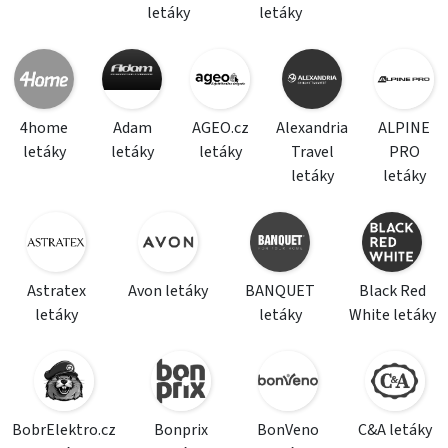
letáky
letáky
4home
Adam
AGEO.cz
Alexandria
ALPINE
letáky
letáky
letáky
Travel
PRO
letáky
letáky
Astratex
Avon letáky
BANQUET
Black Red
letáky
letáky
White letáky
BobrElektro.cz
Bonprix
BonVeno
C&A letáky