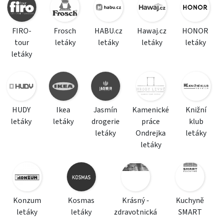
FIRO-
Frosch
HABU.cz
Hawaj.cz
HONOR
tour
letáky
letáky
letáky
letáky
letáky
HUDY
Ikea
Jasmín
Kamenické
Knižní
letáky
letáky
drogerie
práce
klub
letáky
Ondrejka
letáky
letáky
Konzum
Kosmas
Krásný -
Kuchyně
letáky
letáky
zdravotnická
SMART