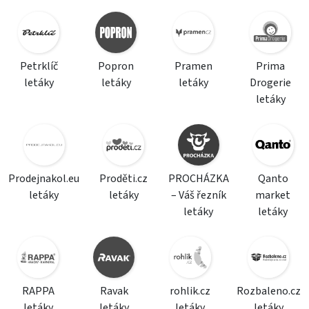
Petrklíč
Popron
Pramen
Prima
letáky
letáky
letáky
Drogerie
letáky
Prodejnakol.eu
Proděti.cz
PROCHÁZKA
Qanto
letáky
letáky
– Váš řezník
market
letáky
letáky
RAPPA
Ravak
rohlik.cz
Rozbaleno.cz
letáky
letáky
letáky
letáky