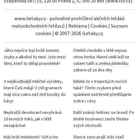
Štěpánská 567/15, 120 00 Praha 2, IČ: 000 20 869 (
www.coi.cz
).
www.iletaky.cz - pohodlné prohlížení akčních letáků
maloobchodních řetězců
|
Reklama
|
Cookies
|
Seznam
cookies
|
© 2007-2026 iLetaky.cz.
Játra nejvíce trpí kvůli tomuto
Oteklá chodidla v létě nejsou
zvyku a alkohol to není: Jste mezi
vinou horka: Hlavní viník leží na
těmi, kteří to dělají pravidelně?
vašem talíři a změna jídelníčku
zabere už za dva dny
3 nejškodlivější mléčné výrobky,
Děláte to v tropických nocích
které Češi milují: V 100 gramech
také? Tímto zvykem před
mají více cukru než dvě kostky do
spánkem extrémně přetěžujete
kávy!
srdce i cévy
Nejdražší deodorant nevyhrává.
Další známý řetězec se hroutí. Po
10 levných triků, jak v létě
druhé insolvenci zavře třetinu
nezapáchat
svých obchodů
Kdy brát melatonin? Vzít si ho
Slunce zase praží. Kdy stačí