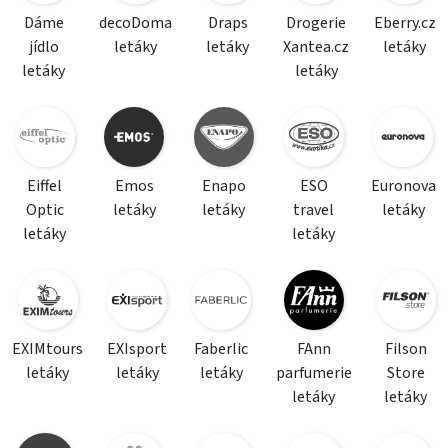
Dáme
decoDoma
Draps
Drogerie
Eberry.cz
jídlo
letáky
letáky
Xantea.cz
letáky
letáky
letáky
Eiffel
Emos
Enapo
ESO
Euronova
Optic
letáky
letáky
travel
letáky
letáky
letáky
EXIMtours
EXIsport
Faberlic
FAnn
Filson
letáky
letáky
letáky
parfumerie
Store
letáky
letáky