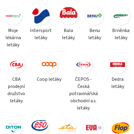
Moje
Intersport
Bala
Benu
Brněnka
lékárna
letáky
letáky
letáky
letáky
letáky
CBA
Coop letáky
ČEPOS -
Dedra
prodejní
Česká
letáky
družstvo
potravinářská
letáky
obchodní a.s.
letáky