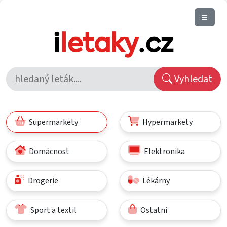
Vyhledat
Supermarkety
Hypermarkety
Domácnost
Elektronika
Drogerie
Lékárny
Sport a textil
Ostatní