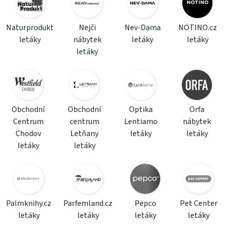
Naturprodukt
Nejči
Nev-Dama
NOTINO.cz
letáky
nábytek
letáky
letáky
letáky
Obchodní
Obchodní
Optika
Orfa
Centrum
centrum
Lentiamo
nábytek
Chodov
Letňany
letáky
letáky
letáky
letáky
Palmknihy.cz
Parfemland.cz
Pepco
Pet Center
letáky
letáky
letáky
letáky