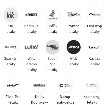
KIK
Bambule
Dráčik
Pompo
Firststop
letáky
letáky
letáky
letáky
letáky
Sparkys
Wiky
Super
A.T.U
Kasa.cz
letáky
hračky
Zoo
letáky
letáky
letáky
letáky
Elvia-Pro
Knihy
Nakup-
4camping
letáky
Dobrovský
nabytek.cz
letáky