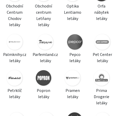
Obchodní
Obchodní
Optika
Orfa
Centrum
centrum
Lentiamo
nábytek
Chodov
Letňany
letáky
letáky
letáky
letáky
Palmknihy.cz
Parfemland.cz
Pepco
Pet Center
letáky
letáky
letáky
letáky
Petrklíč
Popron
Pramen
Prima
letáky
letáky
letáky
Drogerie
letáky