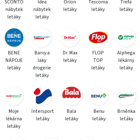
SCONTO
Idea
Orion
Tescoma
Trefa
nábytek
nábytek
letáky
letáky
letáky
letáky
letáky
BENE
Barvy a
Dr. Max
FLOP
Alphega
NÁPOJE
laky
letáky
TOP
lékárny
letáky
drogerie
letáky
letáky
letáky
Moje
Intersport
Bala
Benu
Brněnka
lékárna
letáky
letáky
letáky
letáky
letáky