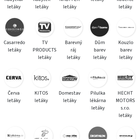
letáky
letáky
letáky
letáky
Casarredo
TV
Barevný
Dům
Kouzlo
letáky
PRODUCTS
ráj
barev
barev
letáky
letáky
letáky
letáky
Červa
KITOS
Domestav
Pilulka
HECHT
letáky
letáky
letáky
lékárna
MOTORS
letáky
s.r.o.
letáky