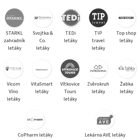
STARKL
Svojtka &
TEDi
TIP
Top shop
zahradník
Co.
letáky
travel
letáky
letáky
letáky
letáky
Vicom
VitaSmart
Vítkovice
Zvěrokruh
Žabka
Víno
letáky
Tours
letáky
letáky
letáky
letáky
CoPharm letáky
Lekárna AVE letáky