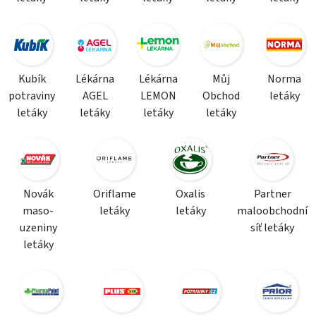
Kubík
Lékárna
Lékárna
Můj
Norma
potraviny
AGEL
LEMON
Obchod
letáky
letáky
letáky
letáky
letáky
Novák
Oriflame
Oxalis
Partner
maso-
letáky
letáky
maloobchodní
uzeniny
síť letáky
letáky