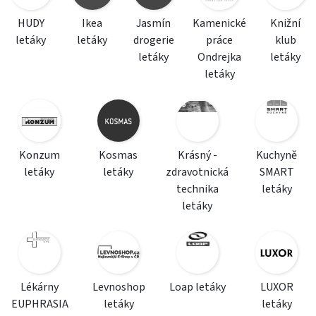
HUDY
Ikea
Jasmín
Kamenické
Knižní
letáky
letáky
drogerie
práce
klub
letáky
Ondrejka
letáky
letáky
Konzum
Kosmas
Krásný -
Kuchyně
letáky
letáky
zdravotnická
SMART
technika
letáky
letáky
Lékárny
Levnoshop
Loap letáky
LUXOR
EUPHRASIA
letáky
letáky