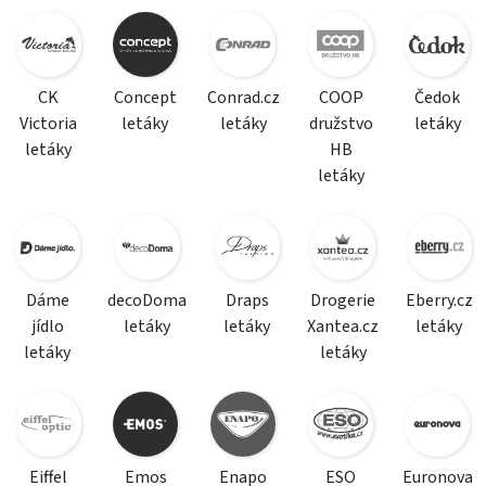
CK
Concept
Conrad.cz
COOP
Čedok
Victoria
letáky
letáky
družstvo
letáky
letáky
HB
letáky
Dáme
decoDoma
Draps
Drogerie
Eberry.cz
jídlo
letáky
letáky
Xantea.cz
letáky
letáky
letáky
Eiffel
Emos
Enapo
ESO
Euronova