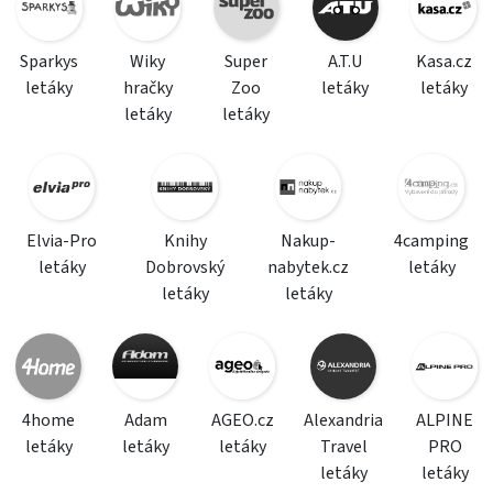
Sparkys
Wiky
Super
A.T.U
Kasa.cz
letáky
hračky
Zoo
letáky
letáky
letáky
letáky
Elvia-Pro
Knihy
Nakup-
4camping
letáky
Dobrovský
nabytek.cz
letáky
letáky
letáky
4home
Adam
AGEO.cz
Alexandria
ALPINE
letáky
letáky
letáky
Travel
PRO
letáky
letáky