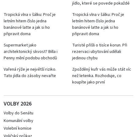
jídlo, které se povede pokaždé
Tropická vlna v šálku: Proč je
Tropická vlna v šálku: Proč je
letním hitem číslo jedna
letním hitem číslo jedna
banánové latte a jak si ho
banánové latte a jak si ho
připravit doma
připravit doma
Supermarket jako
Turisté přišli o tisíce korun. Při
architektonický skvost? Billa i
rezervaci ubytování udělali
Penny mění podobu obchodů
jedinou chybu
Vařená rýže je největší riziko.
Zpožděný kufr vás může stát víc
Tato jídla do zásoby nevařte
než letenka. Rozhoduje, co
koupíte jako první
VOLBY 2026
Volby do Senátu
Komunální volby
Volební komise
Voličský průkaz