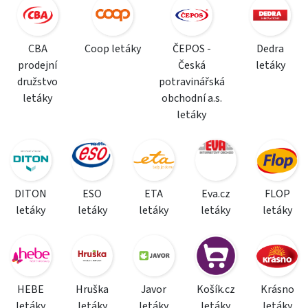
CBA
Coop letáky
ČEPOS -
Dedra
prodejní
Česká
letáky
družstvo
potravinářská
letáky
obchodní a.s.
letáky
DITON
ESO
ETA
Eva.cz
FLOP
letáky
letáky
letáky
letáky
letáky
HEBE
Hruška
Javor
Košík.cz
Krásno
letáky
letáky
letáky
letáky
letáky