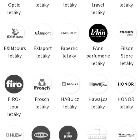
Optic
letáky
letáky
travel
letáky
letáky
letáky
EXIMtours
EXIsport
Faberlic
FAnn
Filson
letáky
letáky
letáky
parfumerie
Store
letáky
letáky
FIRO-
Frosch
HABU.cz
Hawaj.cz
HONOR
tour
letáky
letáky
letáky
letáky
letáky