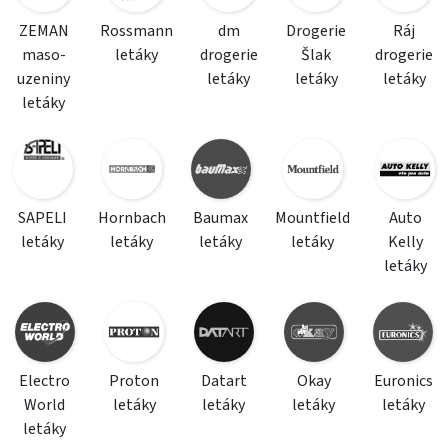
ZEMAN
Rossmann
dm
Drogerie
Ráj
maso-
letáky
drogerie
Šlak
drogerie
uzeniny
letáky
letáky
letáky
letáky
SAPELI
Hornbach
Baumax
Mountfield
Auto
letáky
letáky
letáky
letáky
Kelly
letáky
Electro
Proton
Datart
Okay
Euronics
World
letáky
letáky
letáky
letáky
letáky