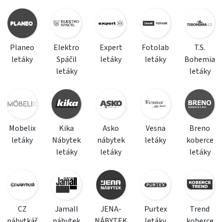
Planeo
Elektro
Expert
Fotolab
T.S.
letáky
Spáčil
letáky
letáky
Bohemia
letáky
letáky
Mobelix
Kika
Asko
Vesna
Breno
letáky
Nábytek
nábytek
letáky
koberce
letáky
letáky
letáky
CZ
Jamall
JENA-
Purtex
Trend
nábytkář
nábytek
NÁBYTEK
letáky
koberce