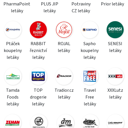
PharmaPoint
PLUS JIP
Potraviny
Prior letáky
letáky
letáky
CZ letáky
Ptáček
RABBIT
ROJAL
Sapho
SENESI
koupelny
řeznictví
letáky
koupelny
letáky
letáky
letáky
letáky
Tamda
TOP
Tradior.cz
Travel
XXXLutz
Foods
drogerie
letáky
Free
letáky
letáky
letáky
letáky