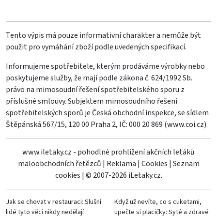
Tento výpis má pouze informativní charakter a nemůže být
použit pro vymáhání zboží podle uvedených specifikací.
Informujeme spotřebitele, kterým prodáváme výrobky nebo
poskytujeme služby, že mají podle zákona č. 624/1992 Sb.
právo na mimosoudní řešení spotřebitelského sporu z
příslušné smlouvy. Subjektem mimosoudního řešení
spotřebitelských sporů je Česká obchodní inspekce, se sídlem
Štěpánská 567/15, 120 00 Praha 2, IČ: 000 20 869 (
www.coi.cz
).
www.iletaky.cz - pohodlné prohlížení akčních letáků
maloobchodních řetězců
|
Reklama
|
Cookies
|
Seznam
cookies
|
© 2007-2026 iLetaky.cz.
Jak se chovat v restauraci: Slušní
Když už nevíte, co s cuketami,
lidé tyto věci nikdy nedělají
upečte si placičky: Syté a zdravé