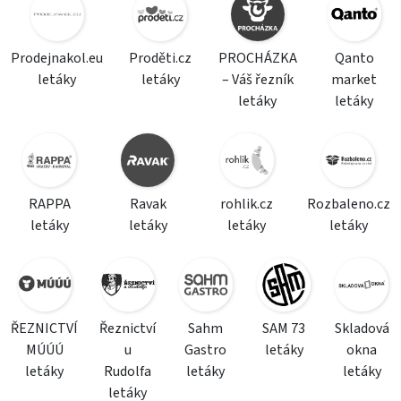
Prodejnakol.eu
Proděti.cz
PROCHÁZKA
Qanto
letáky
letáky
– Váš řezník
market
letáky
letáky
RAPPA
Ravak
rohlik.cz
Rozbaleno.cz
letáky
letáky
letáky
letáky
ŘEZNICTVÍ
Řeznictví
Sahm
SAM 73
Skladová
MÚÚÚ
u
Gastro
letáky
okna
letáky
Rudolfa
letáky
letáky
letáky