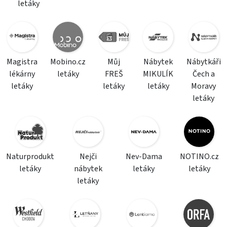
letáky
Magistra
Mobino.cz
Můj
Nábytek
Nábytkáři
lékárny
letáky
FREŠ
MIKULÍK
Čech a
letáky
letáky
letáky
Moravy
letáky
Naturprodukt
Nejči
Nev-Dama
NOTINO.cz
letáky
nábytek
letáky
letáky
letáky