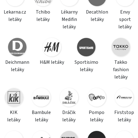
Lekarna.cz
Tchibo
Lékarny
Decathlon
Envy
letáky
letáky
Medifin
letáky
sport
letáky
letáky
Deichmann
H&M letáky
Sportisimo
Takko
letáky
letáky
fashion
letáky
KIK
Bambule
Dráčik
Pompo
Firststop
letáky
letáky
letáky
letáky
letáky