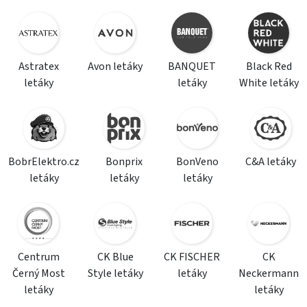
Astratex
Avon letáky
BANQUET
Black Red
letáky
letáky
White letáky
BobrElektro.cz
Bonprix
BonVeno
C&A letáky
letáky
letáky
letáky
Centrum
CK Blue
CK FISCHER
CK
Černý Most
Style letáky
letáky
Neckermann
letáky
letáky