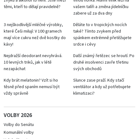
zvyku a alkohol to není: Jste mezi
vinou horka: Hlavní viník leží na
těmi, kteří to dělají pravidelně?
vašem talíři a změna jídelníčku
zabere už za dva dny
3 nejškodlivější mléčné výrobky,
Děláte to v tropických nocích
které Češi milují: V 100 gramech
také? Tímto zvykem před
mají více cukru než dvě kostky do
spánkem extrémně přetěžujete
kávy!
srdce i cévy
Nejdražší deodorant nevyhrává.
Další známý řetězec se hroutí. Po
10 levných triků, jak v létě
druhé insolvenci zavře třetinu
nezapáchat
svých obchodů
Kdy brát melatonin? Vzít si ho
Slunce zase praží. Kdy stačí
těsně před spaním nemusí být
ventilátor a kdy už potřebujete
vždy správně
klimatizaci?
VOLBY 2026
Volby do Senátu
Komunální volby