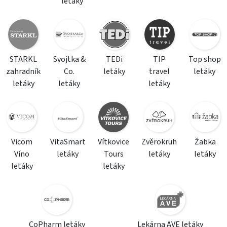
letáky
STARKL
Svojtka &
TEDi
TIP
Top shop
zahradník
Co.
letáky
travel
letáky
letáky
letáky
letáky
Vicom
VitaSmart
Vítkovice
Zvěrokruh
Žabka
Víno
letáky
Tours
letáky
letáky
letáky
letáky
CoPharm letáky
Lekárna AVE letáky