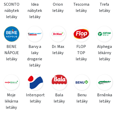
SCONTO
Idea
Orion
Tescoma
Trefa
nábytek
nábytek
letáky
letáky
letáky
letáky
letáky
BENE
Barvy a
Dr. Max
FLOP
Alphega
NÁPOJE
laky
letáky
TOP
lékárny
letáky
drogerie
letáky
letáky
letáky
Moje
Intersport
Bala
Benu
Brněnka
lékárna
letáky
letáky
letáky
letáky
letáky