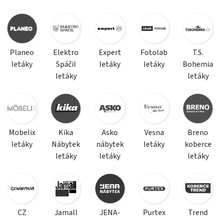
Planeo
Elektro
Expert
Fotolab
T.S.
letáky
Spáčil
letáky
letáky
Bohemia
letáky
letáky
Mobelix
Kika
Asko
Vesna
Breno
letáky
Nábytek
nábytek
letáky
koberce
letáky
letáky
letáky
CZ
Jamall
JENA-
Purtex
Trend