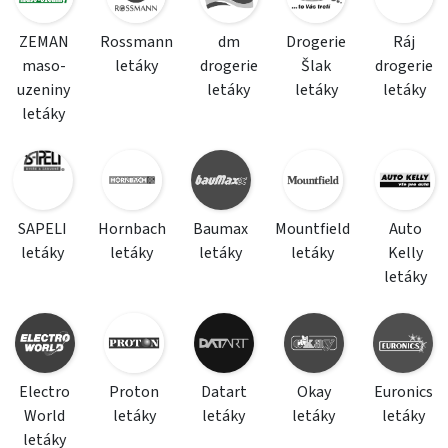
ZEMAN
Rossmann
dm
Drogerie
Ráj
maso-
letáky
drogerie
Šlak
drogerie
uzeniny
letáky
letáky
letáky
letáky
SAPELI
Hornbach
Baumax
Mountfield
Auto
letáky
letáky
letáky
letáky
Kelly
letáky
Electro
Proton
Datart
Okay
Euronics
World
letáky
letáky
letáky
letáky
letáky