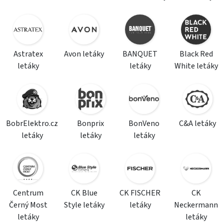
Astratex
Avon letáky
BANQUET
Black Red
letáky
letáky
White letáky
BobrElektro.cz
Bonprix
BonVeno
C&A letáky
letáky
letáky
letáky
Centrum
CK Blue
CK FISCHER
CK
Černý Most
Style letáky
letáky
Neckermann
letáky
letáky