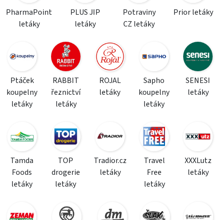
PharmaPoint
PLUS JIP
Potraviny
Prior letáky
letáky
letáky
CZ letáky
Ptáček
RABBIT
ROJAL
Sapho
SENESI
koupelny
řeznictví
letáky
koupelny
letáky
letáky
letáky
letáky
Tamda
TOP
Tradior.cz
Travel
XXXLutz
Foods
drogerie
letáky
Free
letáky
letáky
letáky
letáky