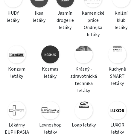
HUDY
Ikea
Jasmín
Kamenické
Knižní
letáky
letáky
drogerie
práce
klub
letáky
Ondrejka
letáky
letáky
Konzum
Kosmas
Krásný -
Kuchyně
letáky
letáky
zdravotnická
SMART
technika
letáky
letáky
Lékárny
Levnoshop
Loap letáky
LUXOR
EUPHRASIA
letáky
letáky