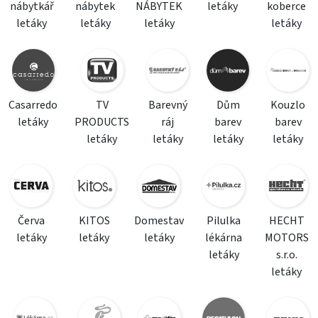
nábytkář
nábytek
NÁBYTEK
letáky
koberce
letáky
letáky
letáky
letáky
Casarredo
TV
Barevný
Dům
Kouzlo
letáky
PRODUCTS
ráj
barev
barev
letáky
letáky
letáky
letáky
Červa
KITOS
Domestav
Pilulka
HECHT
letáky
letáky
letáky
lékárna
MOTORS
letáky
s.r.o.
letáky