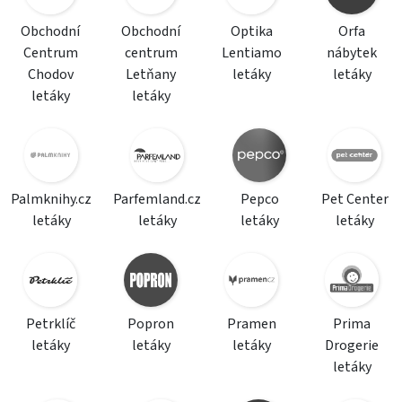
Obchodní
Obchodní
Optika
Orfa
Centrum
centrum
Lentiamo
nábytek
Chodov
Letňany
letáky
letáky
letáky
letáky
Palmknihy.cz
Parfemland.cz
Pepco
Pet Center
letáky
letáky
letáky
letáky
Petrklíč
Popron
Pramen
Prima
letáky
letáky
letáky
Drogerie
letáky