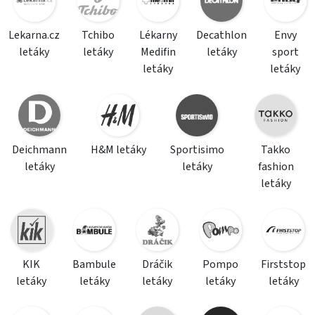
Lekarna.cz
Tchibo
Lékarny
Decathlon
Envy
letáky
letáky
Medifin
letáky
sport
letáky
letáky
Deichmann
H&M letáky
Sportisimo
Takko
letáky
letáky
fashion
letáky
KIK
Bambule
Dráčik
Pompo
Firststop
letáky
letáky
letáky
letáky
letáky