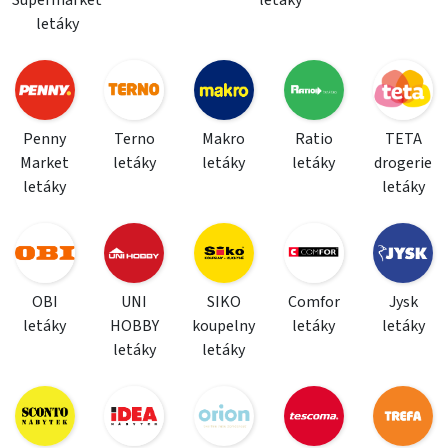
Supermarket
letáky
letáky
Penny
Terno
Makro
Ratio
TETA
Market
letáky
letáky
letáky
drogerie
letáky
letáky
OBI
UNI
SIKO
Comfor
Jysk
letáky
HOBBY
koupelny
letáky
letáky
letáky
letáky