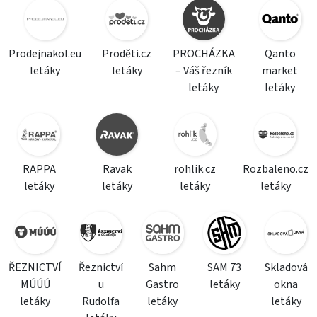
Prodejnakol.eu
Proděti.cz
PROCHÁZKA
Qanto
letáky
letáky
– Váš řezník
market
letáky
letáky
RAPPA
Ravak
rohlik.cz
Rozbaleno.cz
letáky
letáky
letáky
letáky
ŘEZNICTVÍ
Řeznictví
Sahm
SAM 73
Skladová
MÚÚÚ
u
Gastro
letáky
okna
letáky
Rudolfa
letáky
letáky