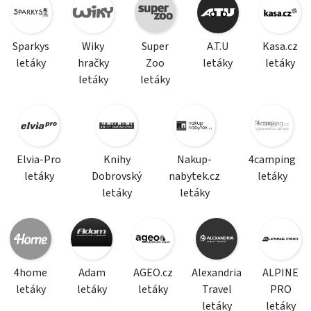
Sparkys
Wiky
Super
A.T.U
Kasa.cz
letáky
hračky
Zoo
letáky
letáky
letáky
letáky
Elvia-Pro
Knihy
Nakup-
4camping
letáky
Dobrovský
nabytek.cz
letáky
letáky
letáky
4home
Adam
AGEO.cz
Alexandria
ALPINE
letáky
letáky
letáky
Travel
PRO
letáky
letáky