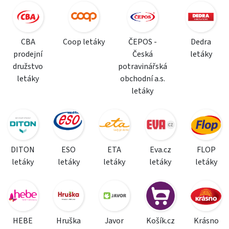
CBA
Coop letáky
ČEPOS -
Dedra
prodejní
Česká
letáky
družstvo
potravinářská
letáky
obchodní a.s.
letáky
DITON
ESO
ETA
Eva.cz
FLOP
letáky
letáky
letáky
letáky
letáky
HEBE
Hruška
Javor
Košík.cz
Krásno