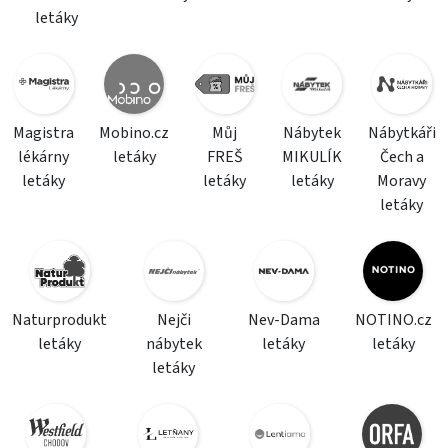
letáky
Magistra
Mobino.cz
Můj
Nábytek
Nábytkáři
lékárny
letáky
FREŠ
MIKULÍK
Čech a
letáky
letáky
letáky
Moravy
letáky
Naturprodukt
Nejči
Nev-Dama
NOTINO.cz
letáky
nábytek
letáky
letáky
letáky