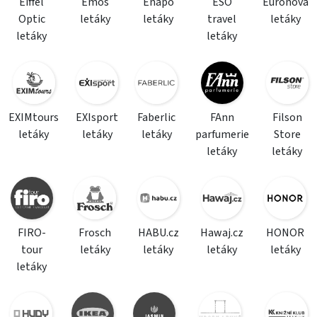
Eiffel
Emos
Enapo
ESO
Euronova
Optic
letáky
letáky
travel
letáky
letáky
letáky
EXIMtours
EXIsport
Faberlic
FAnn
Filson
letáky
letáky
letáky
parfumerie
Store
letáky
letáky
FIRO-
Frosch
HABU.cz
Hawaj.cz
HONOR
tour
letáky
letáky
letáky
letáky
letáky