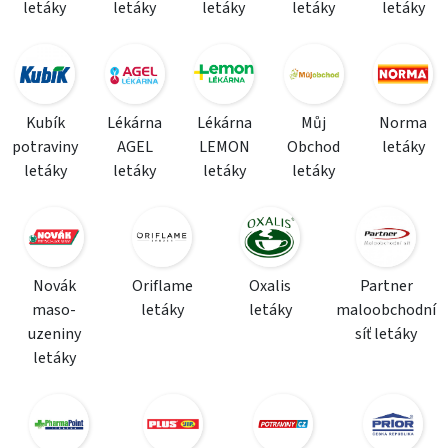
letáky
letáky
letáky
letáky
letáky
Kubík
Lékárna
Lékárna
Můj
Norma
potraviny
AGEL
LEMON
Obchod
letáky
letáky
letáky
letáky
letáky
Novák
Oriflame
Oxalis
Partner
maso-
letáky
letáky
maloobchodní
uzeniny
síť letáky
letáky