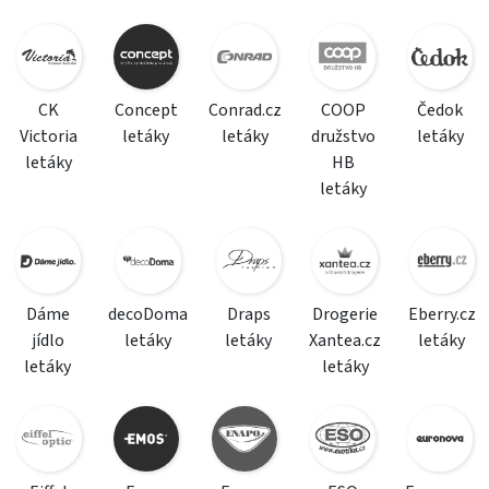
CK
Concept
Conrad.cz
COOP
Čedok
Victoria
letáky
letáky
družstvo
letáky
letáky
HB
letáky
Dáme
decoDoma
Draps
Drogerie
Eberry.cz
jídlo
letáky
letáky
Xantea.cz
letáky
letáky
letáky