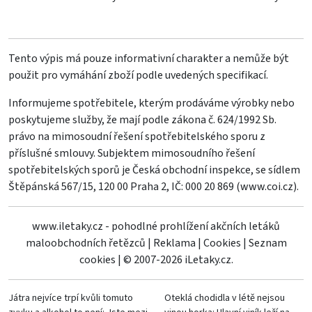
Tento výpis má pouze informativní charakter a nemůže být
použit pro vymáhání zboží podle uvedených specifikací.
Informujeme spotřebitele, kterým prodáváme výrobky nebo
poskytujeme služby, že mají podle zákona č. 624/1992 Sb.
právo na mimosoudní řešení spotřebitelského sporu z
příslušné smlouvy. Subjektem mimosoudního řešení
spotřebitelských sporů je Česká obchodní inspekce, se sídlem
Štěpánská 567/15, 120 00 Praha 2, IČ: 000 20 869 (
www.coi.cz
).
www.iletaky.cz - pohodlné prohlížení akčních letáků
maloobchodních řetězců
|
Reklama
|
Cookies
|
Seznam
cookies
|
© 2007-2026 iLetaky.cz.
Játra nejvíce trpí kvůli tomuto
Oteklá chodidla v létě nejsou