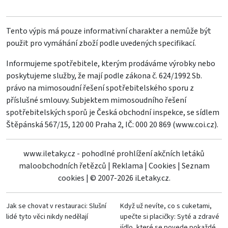
Tento výpis má pouze informativní charakter a nemůže být
použit pro vymáhání zboží podle uvedených specifikací.
Informujeme spotřebitele, kterým prodáváme výrobky nebo
poskytujeme služby, že mají podle zákona č. 624/1992 Sb.
právo na mimosoudní řešení spotřebitelského sporu z
příslušné smlouvy. Subjektem mimosoudního řešení
spotřebitelských sporů je Česká obchodní inspekce, se sídlem
Štěpánská 567/15, 120 00 Praha 2, IČ: 000 20 869 (
www.coi.cz
).
www.iletaky.cz - pohodlné prohlížení akčních letáků
maloobchodních řetězců
|
Reklama
|
Cookies
|
Seznam
cookies
|
© 2007-2026 iLetaky.cz.
Jak se chovat v restauraci: Slušní
Když už nevíte, co s cuketami,
lidé tyto věci nikdy nedělají
upečte si placičky: Syté a zdravé
jídlo, které se povede pokaždé