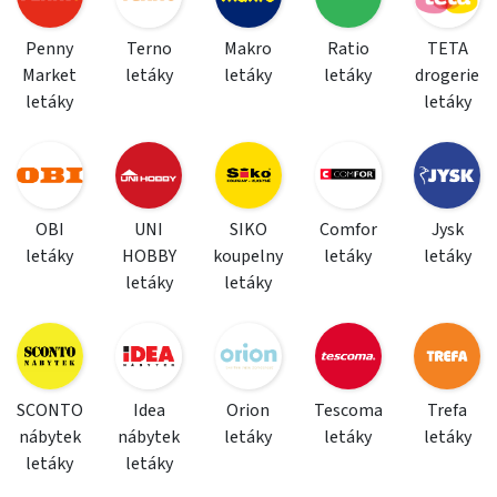
Penny
Terno
Makro
Ratio
TETA
Market
letáky
letáky
letáky
drogerie
letáky
letáky
OBI
UNI
SIKO
Comfor
Jysk
letáky
HOBBY
koupelny
letáky
letáky
letáky
letáky
SCONTO
Idea
Orion
Tescoma
Trefa
nábytek
nábytek
letáky
letáky
letáky
letáky
letáky