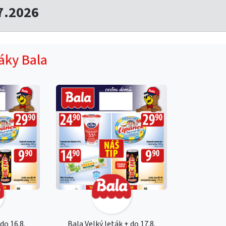
7.2026
táky Bala
do 16.8.
Bala Velký leták + do 17.8.