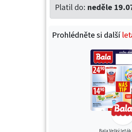
Platil do:
neděle 19.0
Prohlédněte si další
le
Bala Velký leták 