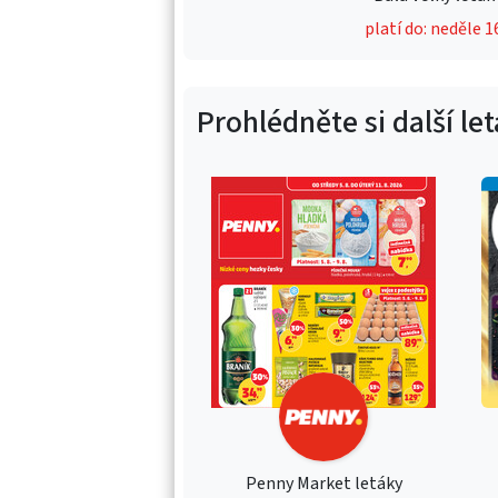
platí do: neděle 1
Prohlédněte si další le
Penny Market letáky