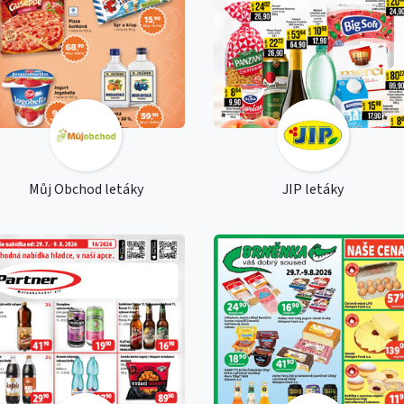
Můj Obchod letáky
JIP letáky