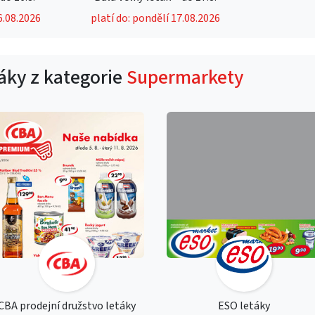
6.08.2026
platí do: pondělí 17.08.2026
táky z kategorie
Supermarkety
CBA prodejní družstvo letáky
ESO letáky