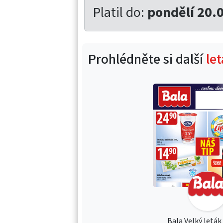
Platil do:
pondělí 20.
Prohlédněte si další
le
Bala Velký leták 