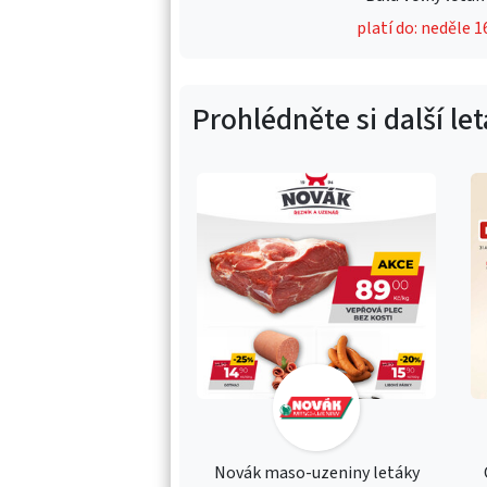
platí do: neděle 1
Prohlédněte si další le
Novák maso-uzeniny letáky