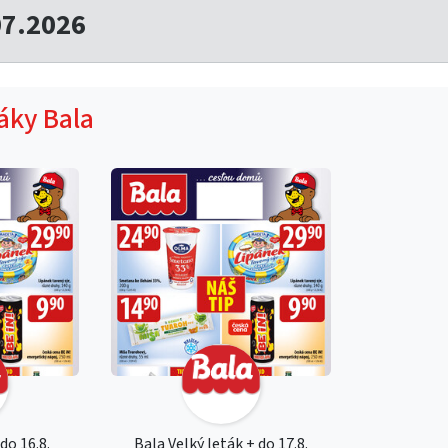
07.2026
táky Bala
do 16.8.
Bala Velký leták + do 17.8.