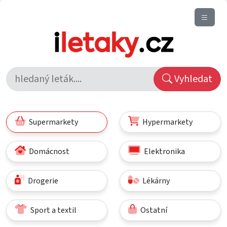
Vyhledat
Supermarkety
Hypermarkety
Domácnost
Elektronika
Drogerie
Lékárny
Sport a textil
Ostatní