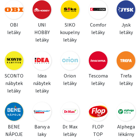
OBI
UNI
SIKO
Comfor
Jysk
letáky
HOBBY
koupelny
letáky
letáky
letáky
letáky
SCONTO
Idea
Orion
Tescoma
Trefa
nábytek
nábytek
letáky
letáky
letáky
letáky
letáky
BENE
Barvy a
Dr. Max
FLOP
Alphega
NÁPOJE
laky
letáky
TOP
lékárny