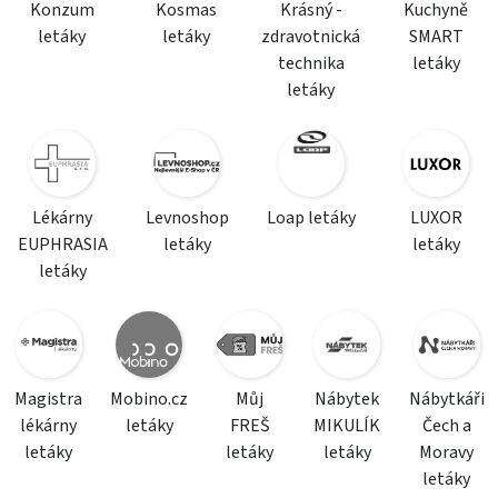
Konzum
Kosmas
Krásný -
Kuchyně
letáky
letáky
zdravotnická
SMART
technika
letáky
letáky
Lékárny
Levnoshop
Loap letáky
LUXOR
EUPHRASIA
letáky
letáky
letáky
Magistra
Mobino.cz
Můj
Nábytek
Nábytkáři
lékárny
letáky
FREŠ
MIKULÍK
Čech a
letáky
letáky
letáky
Moravy
letáky