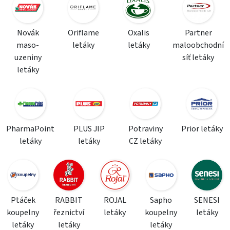
Novák
Oriflame
Oxalis
Partner
maso-
letáky
letáky
maloobchodní
uzeniny
síť letáky
letáky
PharmaPoint
PLUS JIP
Potraviny
Prior letáky
letáky
letáky
CZ letáky
Ptáček
RABBIT
ROJAL
Sapho
SENESI
koupelny
řeznictví
letáky
koupelny
letáky
letáky
letáky
letáky