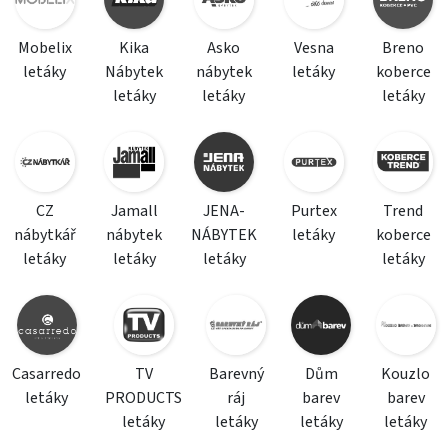
Mobelix
Kika
Asko
Vesna
Breno
letáky
Nábytek
nábytek
letáky
koberce
letáky
letáky
letáky
CZ
Jamall
JENA-
Purtex
Trend
nábytkář
nábytek
NÁBYTEK
letáky
koberce
letáky
letáky
letáky
letáky
Casarredo
TV
Barevný
Dům
Kouzlo
letáky
PRODUCTS
ráj
barev
barev
letáky
letáky
letáky
letáky