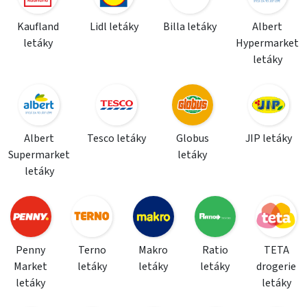
Kaufland
Lidl letáky
Billa letáky
Albert
letáky
Hypermarket
letáky
Albert
Tesco letáky
Globus
JIP letáky
Supermarket
letáky
letáky
Penny
Terno
Makro
Ratio
TETA
Market
letáky
letáky
letáky
drogerie
letáky
letáky