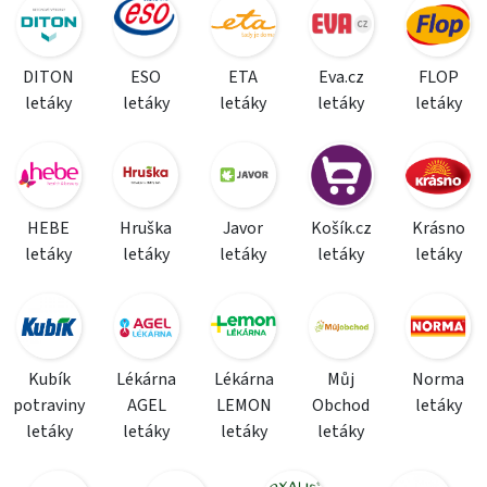
DITON
ESO
ETA
Eva.cz
FLOP
letáky
letáky
letáky
letáky
letáky
HEBE
Hruška
Javor
Košík.cz
Krásno
letáky
letáky
letáky
letáky
letáky
Kubík
Lékárna
Lékárna
Můj
Norma
potraviny
AGEL
LEMON
Obchod
letáky
letáky
letáky
letáky
letáky