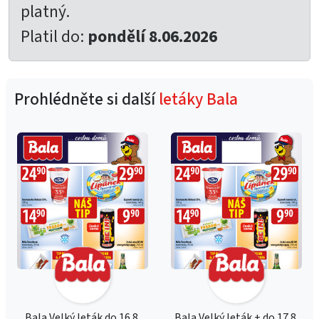
platný.
Platil do:
pondělí 8.06.2026
Prohlédněte si další
letáky Bala
Bala Velký leták do 16.8.
Bala Velký leták + do 17.8.