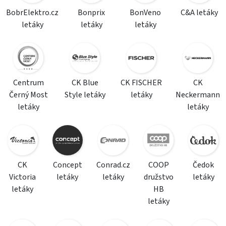
BobrElektro.cz
Bonprix
BonVeno
C&A letáky
letáky
letáky
letáky
Centrum
CK Blue
CK FISCHER
CK
Černý Most
Style letáky
letáky
Neckermann
letáky
letáky
CK
Concept
Conrad.cz
COOP
Čedok
Victoria
letáky
letáky
družstvo
letáky
letáky
HB
letáky