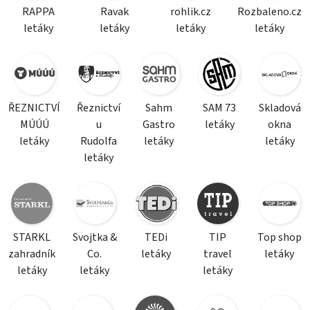
RAPPA
Ravak
rohlik.cz
Rozbaleno.cz
letáky
letáky
letáky
letáky
ŘEZNICTVÍ
Řeznictví
Sahm
SAM 73
Skladová
MÚÚÚ
u
Gastro
letáky
okna
letáky
Rudolfa
letáky
letáky
letáky
STARKL
Svojtka &
TEDi
TIP
Top shop
zahradník
Co.
letáky
travel
letáky
letáky
letáky
letáky