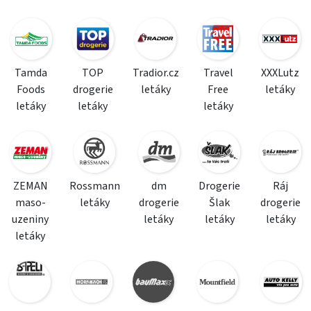
Tamda
TOP
Tradior.cz
Travel
XXXLutz
Foods
drogerie
letáky
Free
letáky
letáky
letáky
letáky
ZEMAN
Rossmann
dm
Drogerie
Ráj
maso-
letáky
drogerie
Šlak
drogerie
uzeniny
letáky
letáky
letáky
letáky