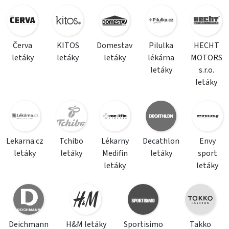
Červa
KITOS
Domestav
Pilulka
HECHT
letáky
letáky
letáky
lékárna
MOTORS
letáky
s.r.o.
letáky
Lekarna.cz
Tchibo
Lékarny
Decathlon
Envy
letáky
letáky
Medifin
letáky
sport
letáky
letáky
Deichmann
H&M letáky
Sportisimo
Takko