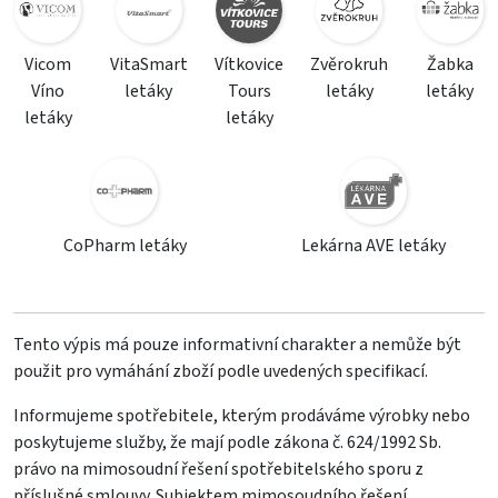
Vicom
VitaSmart
Vítkovice
Zvěrokruh
Žabka
Víno
letáky
Tours
letáky
letáky
letáky
letáky
CoPharm letáky
Lekárna AVE letáky
Tento výpis má pouze informativní charakter a nemůže být
použit pro vymáhání zboží podle uvedených specifikací.
Informujeme spotřebitele, kterým prodáváme výrobky nebo
poskytujeme služby, že mají podle zákona č. 624/1992 Sb.
právo na mimosoudní řešení spotřebitelského sporu z
příslušné smlouvy. Subjektem mimosoudního řešení