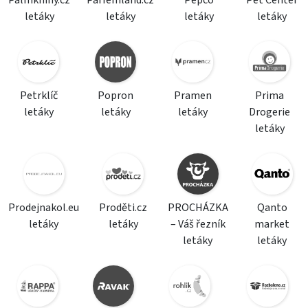
Palmknihy.cz
Parfemland.cz
Pepco
Pet Center
letáky
letáky
letáky
letáky
Petrklíč
Popron
Pramen
Prima
letáky
letáky
letáky
Drogerie
letáky
Prodejnakol.eu
Proděti.cz
PROCHÁZKA
Qanto
letáky
letáky
– Váš řezník
market
letáky
letáky