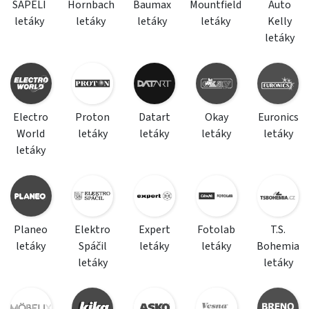
SAPELI
Hornbach
Baumax
Mountfield
Auto
letáky
letáky
letáky
letáky
Kelly
letáky
Electro
Proton
Datart
Okay
Euronics
World
letáky
letáky
letáky
letáky
letáky
Planeo
Elektro
Expert
Fotolab
T.S.
letáky
Spáčil
letáky
letáky
Bohemia
letáky
letáky