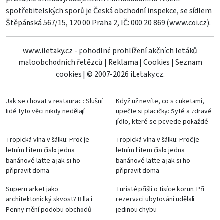
spotřebitelských sporů je Česká obchodní inspekce, se sídlem
Štěpánská 567/15, 120 00 Praha 2, IČ: 000 20 869 (
www.coi.cz
).
www.iletaky.cz - pohodlné prohlížení akčních letáků
maloobchodních řetězců
|
Reklama
|
Cookies
|
Seznam
cookies
|
© 2007-2026 iLetaky.cz.
Jak se chovat v restauraci: Slušní
Když už nevíte, co s cuketami,
lidé tyto věci nikdy nedělají
upečte si placičky: Syté a zdravé
jídlo, které se povede pokaždé
Tropická vlna v šálku: Proč je
Tropická vlna v šálku: Proč je
letním hitem číslo jedna
letním hitem číslo jedna
banánové latte a jak si ho
banánové latte a jak si ho
připravit doma
připravit doma
Supermarket jako
Turisté přišli o tisíce korun. Při
architektonický skvost? Billa i
rezervaci ubytování udělali
Penny mění podobu obchodů
jedinou chybu