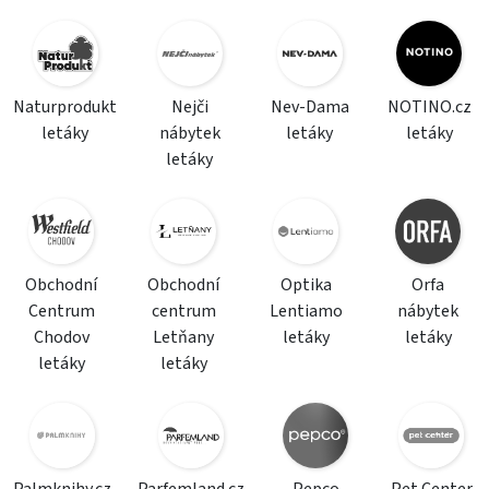
Naturprodukt
Nejči
Nev-Dama
NOTINO.cz
letáky
nábytek
letáky
letáky
letáky
Obchodní
Obchodní
Optika
Orfa
Centrum
centrum
Lentiamo
nábytek
Chodov
Letňany
letáky
letáky
letáky
letáky