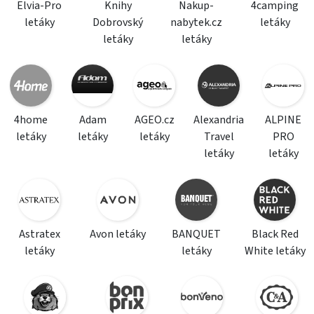
Elvia-Pro
Knihy
Nakup-
4camping
letáky
Dobrovský
nabytek.cz
letáky
letáky
letáky
4home
Adam
AGEO.cz
Alexandria
ALPINE
letáky
letáky
letáky
Travel
PRO
letáky
letáky
Astratex
Avon letáky
BANQUET
Black Red
letáky
letáky
White letáky