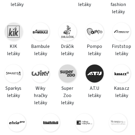
letáky
letáky
fashion
letáky
KIK
Bambule
Dráčik
Pompo
Firststop
letáky
letáky
letáky
letáky
letáky
Sparkys
Wiky
Super
A.T.U
Kasa.cz
letáky
hračky
Zoo
letáky
letáky
letáky
letáky