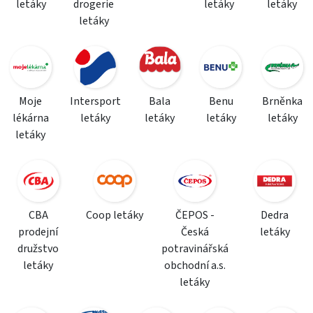
letáky
drogerie
letáky
letáky
letáky
Moje
Intersport
Bala
Benu
Brněnka
lékárna
letáky
letáky
letáky
letáky
letáky
CBA
Coop letáky
ČEPOS -
Dedra
prodejní
Česká
letáky
družstvo
potravinářská
letáky
obchodní a.s.
letáky