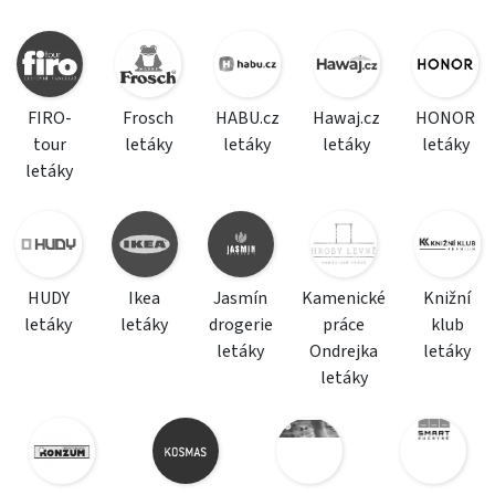
FIRO-
Frosch
HABU.cz
Hawaj.cz
HONOR
tour
letáky
letáky
letáky
letáky
letáky
HUDY
Ikea
Jasmín
Kamenické
Knižní
letáky
letáky
drogerie
práce
klub
letáky
Ondrejka
letáky
letáky