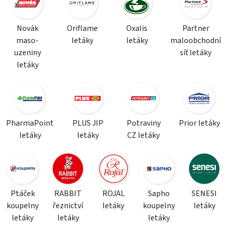
Novák
Oriflame
Oxalis
Partner
maso-
letáky
letáky
maloobchodní
uzeniny
síť letáky
letáky
PharmaPoint
PLUS JIP
Potraviny
Prior letáky
letáky
letáky
CZ letáky
Ptáček
RABBIT
ROJAL
Sapho
SENESI
koupelny
řeznictví
letáky
koupelny
letáky
letáky
letáky
letáky