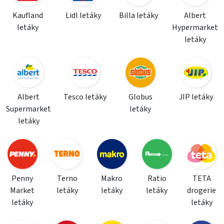
Kaufland
Lidl letáky
Billa letáky
Albert
letáky
Hypermarket
letáky
Albert
Tesco letáky
Globus
JIP letáky
Supermarket
letáky
letáky
Penny
Terno
Makro
Ratio
TETA
Market
letáky
letáky
letáky
drogerie
letáky
letáky