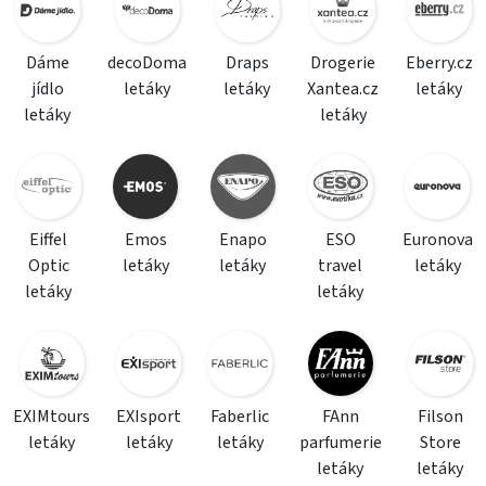
Dáme
decoDoma
Draps
Drogerie
Eberry.cz
jídlo
letáky
letáky
Xantea.cz
letáky
letáky
letáky
Eiffel
Emos
Enapo
ESO
Euronova
Optic
letáky
letáky
travel
letáky
letáky
letáky
EXIMtours
EXIsport
Faberlic
FAnn
Filson
letáky
letáky
letáky
parfumerie
Store
letáky
letáky