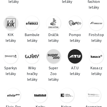
letáky
letáky
fashion
letáky
KIK
Bambule
Dráčik
Pompo
Firststop
letáky
letáky
letáky
letáky
letáky
Sparkys
Wiky
Super
A.T.U
Kasa.cz
letáky
hračky
Zoo
letáky
letáky
letáky
letáky