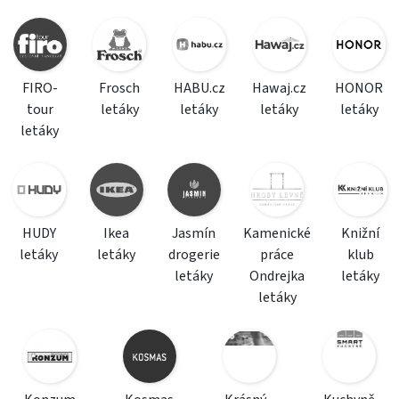
FIRO-
Frosch
HABU.cz
Hawaj.cz
HONOR
tour
letáky
letáky
letáky
letáky
letáky
HUDY
Ikea
Jasmín
Kamenické
Knižní
letáky
letáky
drogerie
práce
klub
letáky
Ondrejka
letáky
letáky