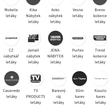
Mobelix
Kika
Asko
Vesna
Breno
letáky
Nábytek
nábytek
letáky
koberce
letáky
letáky
letáky
CZ
Jamall
JENA-
Purtex
Trend
nábytkář
nábytek
NÁBYTEK
letáky
koberce
letáky
letáky
letáky
letáky
Casarredo
TV
Barevný
Dům
Kouzlo
letáky
PRODUCTS
ráj
barev
barev
letáky
letáky
letáky
letáky