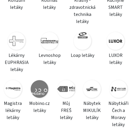
Konzum
Kosmas
Krásný -
Kuchyně
letáky
letáky
zdravotnická
SMART
technika
letáky
letáky
Lékárny
Levnoshop
Loap letáky
LUXOR
EUPHRASIA
letáky
letáky
letáky
Magistra
Mobino.cz
Můj
Nábytek
Nábytkáři
lékárny
letáky
FREŠ
MIKULÍK
Čech a
letáky
letáky
letáky
Moravy
letáky