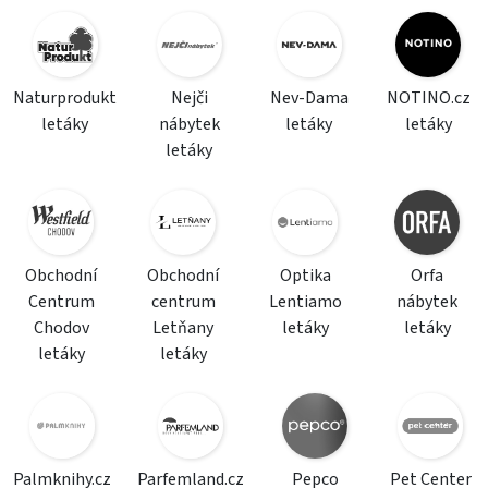
Naturprodukt
Nejči
Nev-Dama
NOTINO.cz
letáky
nábytek
letáky
letáky
letáky
Obchodní
Obchodní
Optika
Orfa
Centrum
centrum
Lentiamo
nábytek
Chodov
Letňany
letáky
letáky
letáky
letáky
Palmknihy.cz
Parfemland.cz
Pepco
Pet Center