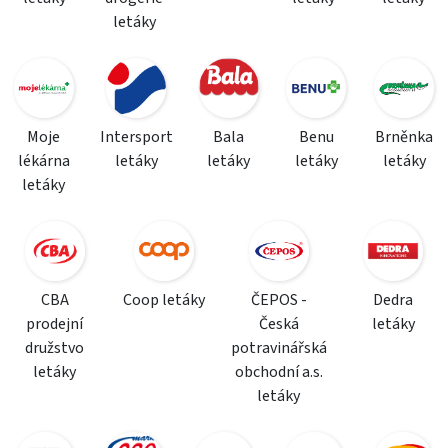
letáky
Moje
Intersport
Bala
Benu
Brněnka
lékárna
letáky
letáky
letáky
letáky
letáky
CBA
Coop letáky
ČEPOS -
Dedra
prodejní
Česká
letáky
družstvo
potravinářská
letáky
obchodní a.s.
letáky