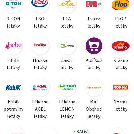
DITON
ESO
ETA
Eva.cz
FLOP
letáky
letáky
letáky
letáky
letáky
HEBE
Hruška
Javor
Košík.cz
Krásno
letáky
letáky
letáky
letáky
letáky
Kubík
Lékárna
Lékárna
Můj
Norma
potraviny
AGEL
LEMON
Obchod
letáky
letáky
letáky
letáky
letáky