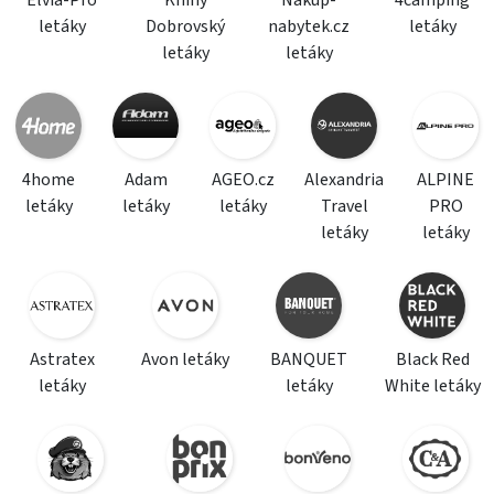
Elvia-Pro
Knihy
Nakup-
4camping
letáky
Dobrovský
nabytek.cz
letáky
letáky
letáky
4home
Adam
AGEO.cz
Alexandria
ALPINE
letáky
letáky
letáky
Travel
PRO
letáky
letáky
Astratex
Avon letáky
BANQUET
Black Red
letáky
letáky
White letáky