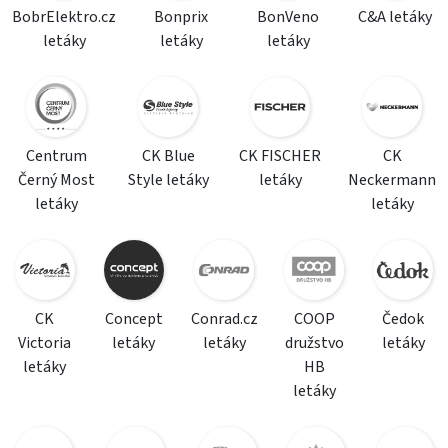
BobrElektro.cz
Bonprix
BonVeno
C&A letáky
letáky
letáky
letáky
Centrum
CK Blue
CK FISCHER
CK
Černý Most
Style letáky
letáky
Neckermann
letáky
letáky
CK
Concept
Conrad.cz
COOP
Čedok
Victoria
letáky
letáky
družstvo
letáky
letáky
HB
letáky