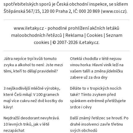
spotřebitelských sporů je Česká obchodní inspekce, se sídlem
Štěpánská 567/15, 120 00 Praha 2, IČ: 000 20 869 (
www.coi.cz
).
www.iletaky.cz - pohodlné prohlížení akčních letáků
maloobchodních řetězců
|
Reklama
|
Cookies
|
Seznam
cookies
|
© 2007-2026 iLetaky.cz.
Játra nejvíce trpí kvůli tomuto
Oteklá chodidla v létě nejsou
zvyku a alkohol to není: Jste mezi
vinou horka: Hlavní viník leží na
těmi, kteří to dělají pravidelně?
vašem talíři a změna jídelníčku
zabere už za dva dny
3 nejškodlivější mléčné výrobky,
Děláte to v tropických nocích
které Češi milují: V 100 gramech
také? Tímto zvykem před
mají více cukru než dvě kostky do
spánkem extrémně přetěžujete
kávy!
srdce i cévy
Nejdražší deodorant nevyhrává.
Další známý řetězec se hroutí. Po
10 levných triků, jak v létě
druhé insolvenci zavře třetinu
nezapáchat
svých obchodů