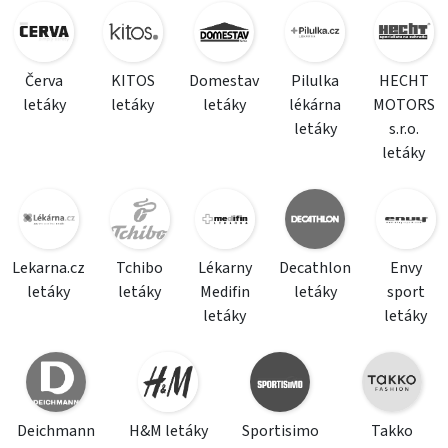
Červa
KITOS
Domestav
Pilulka
HECHT
letáky
letáky
letáky
lékárna
MOTORS
letáky
s.r.o.
letáky
Lekarna.cz
Tchibo
Lékarny
Decathlon
Envy
letáky
letáky
Medifin
letáky
sport
letáky
letáky
Deichmann
H&M letáky
Sportisimo
Takko