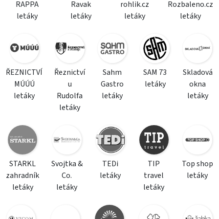
RAPPA
Ravak
rohlik.cz
Rozbaleno.cz
letáky
letáky
letáky
letáky
ŘEZNICTVÍ
Řeznictví
Sahm
SAM 73
Skladová
MÚÚÚ
u
Gastro
letáky
okna
letáky
Rudolfa
letáky
letáky
letáky
STARKL
Svojtka &
TEDi
TIP
Top shop
zahradník
Co.
letáky
travel
letáky
letáky
letáky
letáky