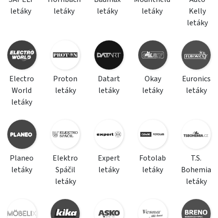
letáky
letáky
letáky
letáky
Kelly
letáky
Electro
Proton
Datart
Okay
Euronics
World
letáky
letáky
letáky
letáky
letáky
Planeo
Elektro
Expert
Fotolab
T.S.
letáky
Spáčil
letáky
letáky
Bohemia
letáky
letáky