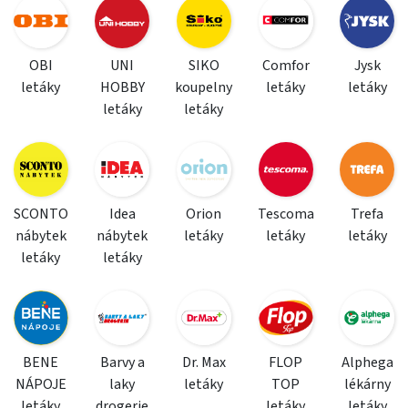
OBI
UNI
SIKO
Comfor
Jysk
letáky
HOBBY
koupelny
letáky
letáky
letáky
letáky
SCONTO
Idea
Orion
Tescoma
Trefa
nábytek
nábytek
letáky
letáky
letáky
letáky
letáky
BENE
Barvy a
Dr. Max
FLOP
Alphega
NÁPOJE
laky
letáky
TOP
lékárny
letáky
drogerie
letáky
letáky