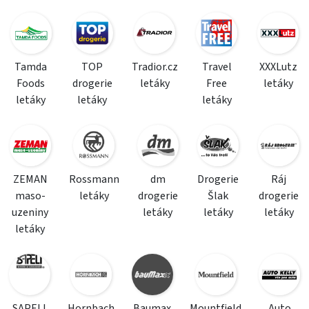
Tamda
TOP
Tradior.cz
Travel
XXXLutz
Foods
drogerie
letáky
Free
letáky
letáky
letáky
letáky
ZEMAN
Rossmann
dm
Drogerie
Ráj
maso-
letáky
drogerie
Šlak
drogerie
uzeniny
letáky
letáky
letáky
letáky
SAPELI
Hornbach
Baumax
Mountfield
Auto