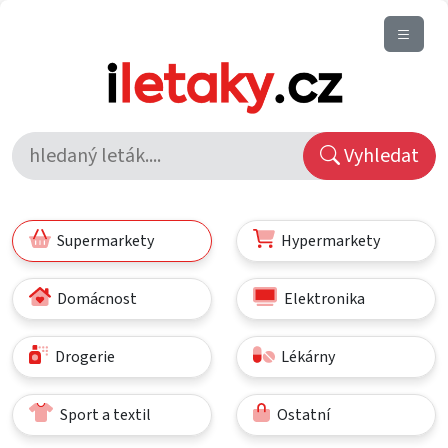
Vyhledat
Supermarkety
Hypermarkety
Domácnost
Elektronika
Drogerie
Lékárny
Sport a textil
Ostatní