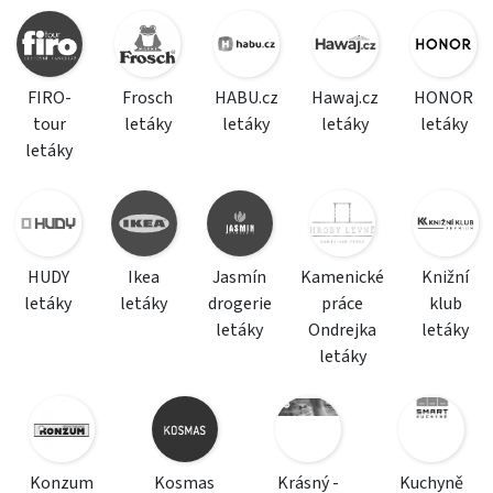
FIRO-
Frosch
HABU.cz
Hawaj.cz
HONOR
tour
letáky
letáky
letáky
letáky
letáky
HUDY
Ikea
Jasmín
Kamenické
Knižní
letáky
letáky
drogerie
práce
klub
letáky
Ondrejka
letáky
letáky
Konzum
Kosmas
Krásný -
Kuchyně