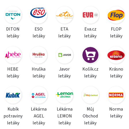
DITON
ESO
ETA
Eva.cz
FLOP
letáky
letáky
letáky
letáky
letáky
HEBE
Hruška
Javor
Košík.cz
Krásno
letáky
letáky
letáky
letáky
letáky
Kubík
Lékárna
Lékárna
Můj
Norma
potraviny
AGEL
LEMON
Obchod
letáky
letáky
letáky
letáky
letáky