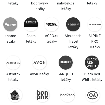
letáky
Dobrovský
nabytek.cz
letáky
letáky
letáky
4home
Adam
AGEO.cz
Alexandria
ALPINE
letáky
letáky
letáky
Travel
PRO
letáky
letáky
Astratex
Avon letáky
BANQUET
Black Red
letáky
letáky
White letáky