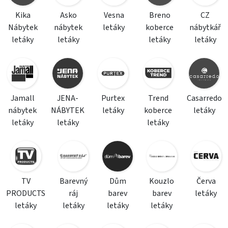
Kika
Asko
Vesna
Breno
CZ
Nábytek
nábytek
letáky
koberce
nábytkář
letáky
letáky
letáky
letáky
Jamall
JENA-
Purtex
Trend
Casarredo
nábytek
NÁBYTEK
letáky
koberce
letáky
letáky
letáky
letáky
TV
Barevný
Dům
Kouzlo
Červa
PRODUCTS
ráj
barev
barev
letáky
letáky
letáky
letáky
letáky