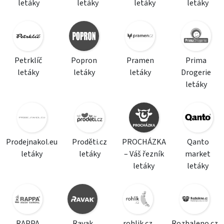
letáky
letáky
letáky
letáky
Petrklíč
Popron
Pramen
Prima
letáky
letáky
letáky
Drogerie
letáky
Prodejnakol.eu
Proděti.cz
PROCHÁZKA
Qanto
letáky
letáky
– Váš řezník
market
letáky
letáky
RAPPA
Ravak
rohlik.cz
Rozbaleno.cz