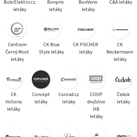
BobrElektro.cz
Bonprix
BonVeno
C&A letáky
letáky
letáky
letáky
Centrum
CK Blue
CK FISCHER
CK
Černý Most
Style letáky
letáky
Neckermann
letáky
letáky
CK
Concept
Conrad.cz
COOP
Čedok
Victoria
letáky
letáky
družstvo
letáky
letáky
HB
letáky