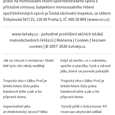
právo na mimosoudní řešení spotřebitelského sporu z
příslušné smlouvy. Subjektem mimosoudního řešení
spotřebitelských sporů je Česká obchodní inspekce, se sídlem
Štěpánská 567/15, 120 00 Praha 2, IČ: 000 20 869 (
www.coi.cz
).
www.iletaky.cz - pohodlné prohlížení akčních letáků
maloobchodních řetězců
|
Reklama
|
Cookies
|
Seznam
cookies
|
© 2007-2026 iLetaky.cz.
Jak se chovat v restauraci: Slušní
Když už nevíte, co s cuketami,
lidé tyto věci nikdy nedělají
upečte si placičky: Syté a zdravé
jídlo, které se povede pokaždé
Tropická vlna v šálku: Proč je
Tropická vlna v šálku: Proč je
letním hitem číslo jedna
letním hitem číslo jedna
banánové latte a jak si ho
banánové latte a jak si ho
připravit doma
připravit doma
Supermarket jako
Turisté přišli o tisíce korun. Při
architektonický skvost? Billa i
rezervaci ubytování udělali