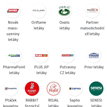
Novák
Oriflame
Oxalis
Partner
maso-
letáky
letáky
maloobchodní
uzeniny
síť letáky
letáky
PharmaPoint
PLUS JIP
Potraviny
Prior letáky
letáky
letáky
CZ letáky
Ptáček
RABBIT
ROJAL
Sapho
SENESI
koupelny
řeznictví
letáky
koupelny
letáky