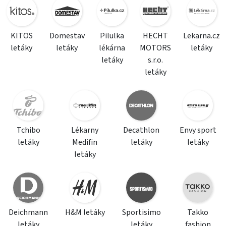
KITOS
Domestav
Pilulka
HECHT
Lekarna.cz
letáky
letáky
lékárna
MOTORS
letáky
letáky
s.r.o.
letáky
Tchibo
Lékarny
Decathlon
Envy sport
letáky
Medifin
letáky
letáky
letáky
Deichmann
H&M letáky
Sportisimo
Takko
letáky
letáky
fashion