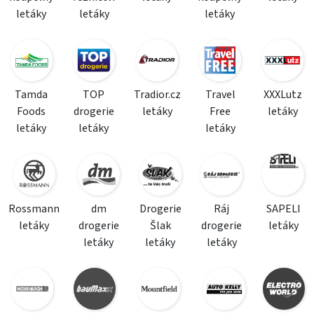
letáky
letáky
letáky
Tamda
TOP
Tradior.cz
Travel
XXXLutz
Foods
drogerie
letáky
Free
letáky
letáky
letáky
letáky
Rossmann
dm
Drogerie
Ráj
SAPELI
letáky
drogerie
Šlak
drogerie
letáky
letáky
letáky
letáky