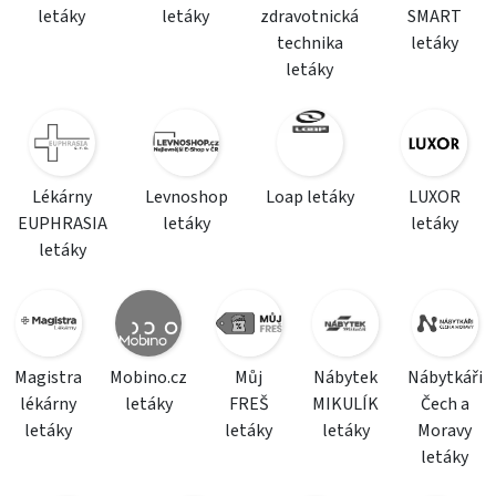
letáky
letáky
zdravotnická
SMART
technika
letáky
letáky
Lékárny
Levnoshop
Loap letáky
LUXOR
EUPHRASIA
letáky
letáky
letáky
Magistra
Mobino.cz
Můj
Nábytek
Nábytkáři
lékárny
letáky
FREŠ
MIKULÍK
Čech a
letáky
letáky
letáky
Moravy
letáky