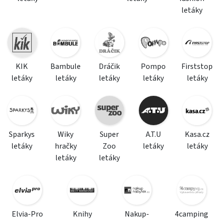
letáky
KIK
Bambule
Dráčik
Pompo
Firststop
letáky
letáky
letáky
letáky
letáky
Sparkys
Wiky
Super
A.T.U
Kasa.cz
letáky
hračky
Zoo
letáky
letáky
letáky
letáky
Elvia-Pro
Knihy
Nakup-
4camping