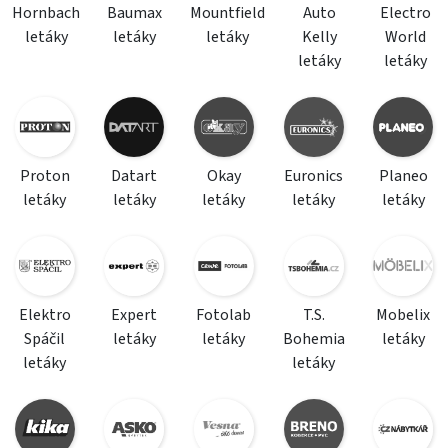
Hornbach
Baumax
Mountfield
Auto
Electro
letáky
letáky
letáky
Kelly
World
letáky
letáky
Proton
Datart
Okay
Euronics
Planeo
letáky
letáky
letáky
letáky
letáky
Elektro
Expert
Fotolab
T.S.
Mobelix
Spáčil
letáky
letáky
Bohemia
letáky
letáky
letáky