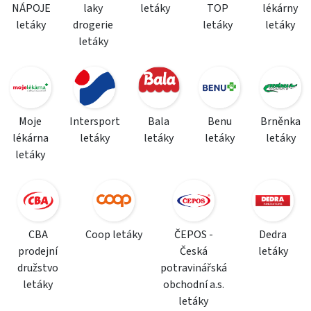
NÁPOJE
laky
letáky
TOP
lékárny
letáky
drogerie
letáky
letáky
letáky
Moje
Intersport
Bala
Benu
Brněnka
lékárna
letáky
letáky
letáky
letáky
letáky
CBA
Coop letáky
ČEPOS -
Dedra
prodejní
Česká
letáky
družstvo
potravinářská
letáky
obchodní a.s.
letáky