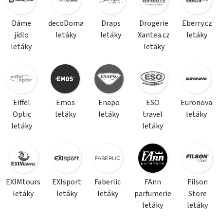
Dáme
decoDoma
Draps
Drogerie
Eberry.cz
jídlo
letáky
letáky
Xantea.cz
letáky
letáky
letáky
Eiffel
Emos
Enapo
ESO
Euronova
Optic
letáky
letáky
travel
letáky
letáky
letáky
EXIMtours
EXIsport
Faberlic
FAnn
Filson
letáky
letáky
letáky
parfumerie
Store
letáky
letáky