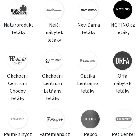
Naturprodukt
Nejči
Nev-Dama
NOTINO.cz
letáky
nábytek
letáky
letáky
letáky
Obchodní
Obchodní
Optika
Orfa
Centrum
centrum
Lentiamo
nábytek
Chodov
Letňany
letáky
letáky
letáky
letáky
Palmknihy.cz
Parfemland.cz
Pepco
Pet Center