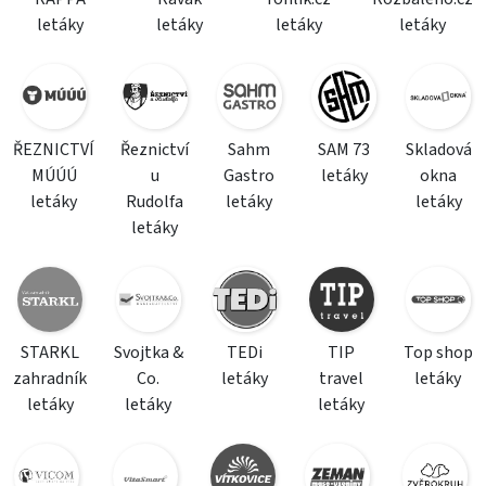
letáky
letáky
letáky
letáky
ŘEZNICTVÍ
Řeznictví
Sahm
SAM 73
Skladová
MÚÚÚ
u
Gastro
letáky
okna
letáky
Rudolfa
letáky
letáky
letáky
STARKL
Svojtka &
TEDi
TIP
Top shop
zahradník
Co.
letáky
travel
letáky
letáky
letáky
letáky