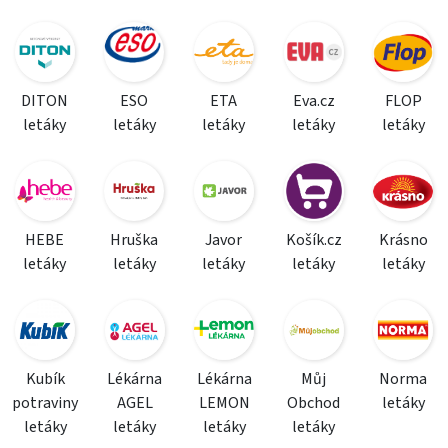
DITON
ESO
ETA
Eva.cz
FLOP
letáky
letáky
letáky
letáky
letáky
HEBE
Hruška
Javor
Košík.cz
Krásno
letáky
letáky
letáky
letáky
letáky
Kubík
Lékárna
Lékárna
Můj
Norma
potraviny
AGEL
LEMON
Obchod
letáky
letáky
letáky
letáky
letáky