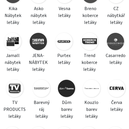
Kika
Asko
Vesna
Breno
CZ
Nábytek
nábytek
letáky
koberce
nábytkář
letáky
letáky
letáky
letáky
Jamall
JENA-
Purtex
Trend
Casarredo
nábytek
NÁBYTEK
letáky
koberce
letáky
letáky
letáky
letáky
TV
Barevný
Dům
Kouzlo
Červa
PRODUCTS
ráj
barev
barev
letáky
letáky
letáky
letáky
letáky