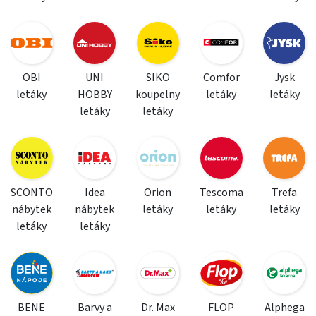
OBI
UNI
SIKO
Comfor
Jysk
letáky
HOBBY
koupelny
letáky
letáky
letáky
letáky
SCONTO
Idea
Orion
Tescoma
Trefa
nábytek
nábytek
letáky
letáky
letáky
letáky
letáky
BENE
Barvy a
Dr. Max
FLOP
Alphega