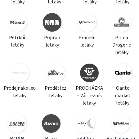
letáky
letáky
letáky
letáky
Petrklíč
Popron
Pramen
Prima
letáky
letáky
letáky
Drogerie
letáky
Prodejnakol.eu
Proděti.cz
PROCHÁZKA
Qanto
letáky
letáky
– Váš řezník
market
letáky
letáky
RAPPA
Ravak
rohlik.cz
Rozbaleno.cz