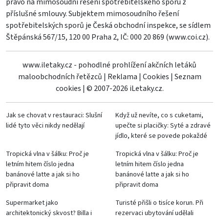
právo na mimosoudní řešení spotřebitelského sporu z
příslušné smlouvy. Subjektem mimosoudního řešení
spotřebitelských sporů je Česká obchodní inspekce, se sídlem
Štěpánská 567/15, 120 00 Praha 2, IČ: 000 20 869 (
www.coi.cz
).
www.iletaky.cz - pohodlné prohlížení akčních letáků
maloobchodních řetězců
|
Reklama
|
Cookies
|
Seznam
cookies
|
© 2007-2026 iLetaky.cz.
Jak se chovat v restauraci: Slušní
Když už nevíte, co s cuketami,
lidé tyto věci nikdy nedělají
upečte si placičky: Syté a zdravé
jídlo, které se povede pokaždé
Tropická vlna v šálku: Proč je
Tropická vlna v šálku: Proč je
letním hitem číslo jedna
letním hitem číslo jedna
banánové latte a jak si ho
banánové latte a jak si ho
připravit doma
připravit doma
Supermarket jako
Turisté přišli o tisíce korun. Při
architektonický skvost? Billa i
rezervaci ubytování udělali