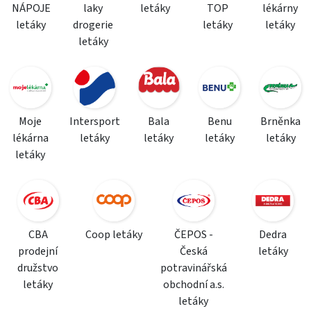
NÁPOJE
laky
letáky
TOP
lékárny
letáky
drogerie
letáky
letáky
letáky
Moje
Intersport
Bala
Benu
Brněnka
lékárna
letáky
letáky
letáky
letáky
letáky
CBA
Coop letáky
ČEPOS -
Dedra
prodejní
Česká
letáky
družstvo
potravinářská
letáky
obchodní a.s.
letáky