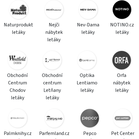
Naturprodukt
Nejči
Nev-Dama
NOTINO.cz
letáky
nábytek
letáky
letáky
letáky
Obchodní
Obchodní
Optika
Orfa
Centrum
centrum
Lentiamo
nábytek
Chodov
Letňany
letáky
letáky
letáky
letáky
Palmknihy.cz
Parfemland.cz
Pepco
Pet Center