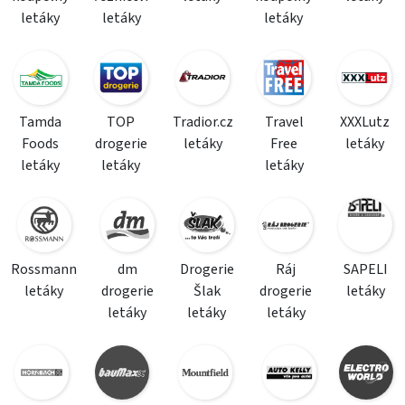
letáky
letáky
letáky
Tamda
TOP
Tradior.cz
Travel
XXXLutz
Foods
drogerie
letáky
Free
letáky
letáky
letáky
letáky
Rossmann
dm
Drogerie
Ráj
SAPELI
letáky
drogerie
Šlak
drogerie
letáky
letáky
letáky
letáky