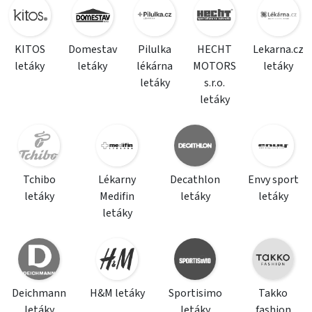
KITOS
Domestav
Pilulka
HECHT
Lekarna.cz
letáky
letáky
lékárna
MOTORS
letáky
letáky
s.r.o.
letáky
Tchibo
Lékarny
Decathlon
Envy sport
letáky
Medifin
letáky
letáky
letáky
Deichmann
H&M letáky
Sportisimo
Takko
letáky
letáky
fashion