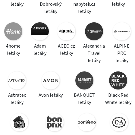
letáky
Dobrovský
nabytek.cz
letáky
letáky
letáky
4home
Adam
AGEO.cz
Alexandria
ALPINE
letáky
letáky
letáky
Travel
PRO
letáky
letáky
Astratex
Avon letáky
BANQUET
Black Red
letáky
letáky
White letáky