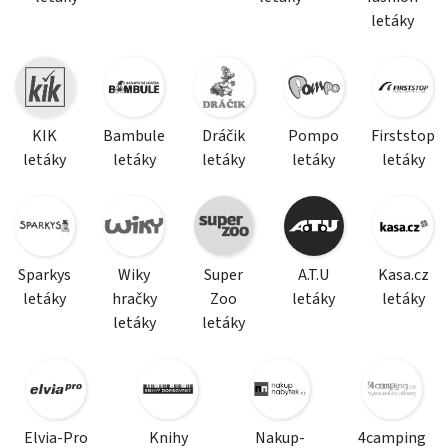
letáky
KIK
Bambule
Dráčik
Pompo
Firststop
letáky
letáky
letáky
letáky
letáky
Sparkys
Wiky
Super
A.T.U
Kasa.cz
letáky
hračky
Zoo
letáky
letáky
letáky
letáky
Elvia-Pro
Knihy
Nakup-
4camping