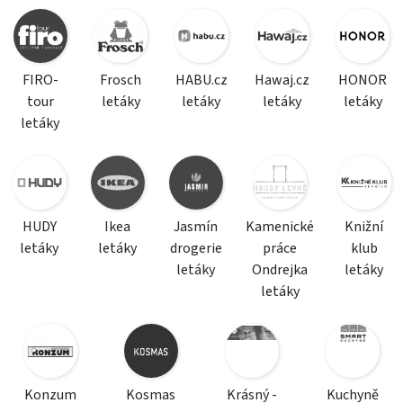
FIRO-
Frosch
HABU.cz
Hawaj.cz
HONOR
tour
letáky
letáky
letáky
letáky
letáky
HUDY
Ikea
Jasmín
Kamenické
Knižní
letáky
letáky
drogerie
práce
klub
letáky
Ondrejka
letáky
letáky
Konzum
Kosmas
Krásný -
Kuchyně