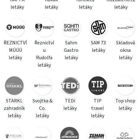
letáky
letáky
letáky
letáky
ŘEZNICTVÍ
Řeznictví
Sahm
SAM 73
Skladová
MÚÚÚ
u
Gastro
letáky
okna
letáky
Rudolfa
letáky
letáky
letáky
STARKL
Svojtka &
TEDi
TIP
Top shop
zahradník
Co.
letáky
travel
letáky
letáky
letáky
letáky