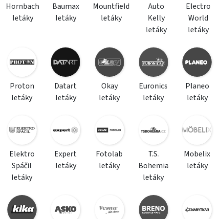
Hornbach
Baumax
Mountfield
Auto
Electro
letáky
letáky
letáky
Kelly
World
letáky
letáky
Proton
Datart
Okay
Euronics
Planeo
letáky
letáky
letáky
letáky
letáky
Elektro
Expert
Fotolab
T.S.
Mobelix
Spáčil
letáky
letáky
Bohemia
letáky
letáky
letáky