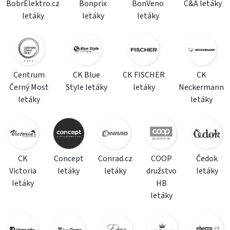
BobrElektro.cz
Bonprix
BonVeno
C&A letáky
letáky
letáky
letáky
Centrum
CK Blue
CK FISCHER
CK
Černý Most
Style letáky
letáky
Neckermann
letáky
letáky
CK
Concept
Conrad.cz
COOP
Čedok
Victoria
letáky
letáky
družstvo
letáky
letáky
HB
letáky