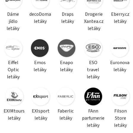
Dáme
decoDoma
Draps
Drogerie
Eberry.cz
jídlo
letáky
letáky
Xantea.cz
letáky
letáky
letáky
Eiffel
Emos
Enapo
ESO
Euronova
Optic
letáky
letáky
travel
letáky
letáky
letáky
EXIMtours
EXIsport
Faberlic
FAnn
Filson
letáky
letáky
letáky
parfumerie
Store
letáky
letáky