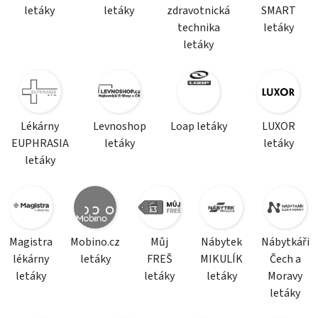
letáky
letáky
zdravotnická
SMART
technika
letáky
letáky
Lékárny
Levnoshop
Loap letáky
LUXOR
EUPHRASIA
letáky
letáky
letáky
Magistra
Mobino.cz
Můj
Nábytek
Nábytkáři
lékárny
letáky
FREŠ
MIKULÍK
Čech a
letáky
letáky
letáky
Moravy
letáky