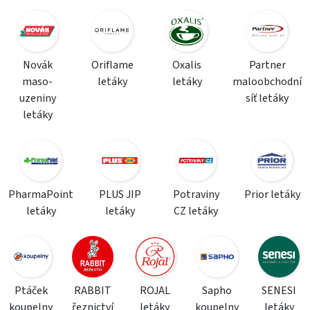
Novák
Oriflame
Oxalis
Partner
maso-
letáky
letáky
maloobchodní
uzeniny
síť letáky
letáky
PharmaPoint
PLUS JIP
Potraviny
Prior letáky
letáky
letáky
CZ letáky
Ptáček
RABBIT
ROJAL
Sapho
SENESI
koupelny
řeznictví
letáky
koupelny
letáky